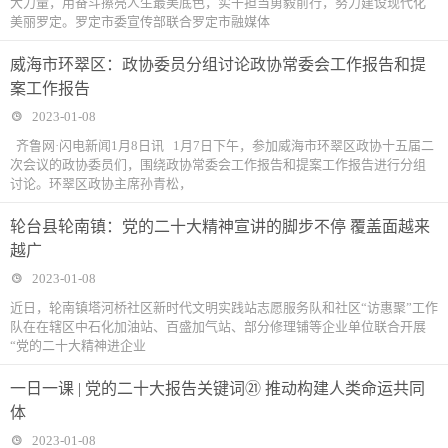
大力量，用奋斗擦亮人生最美底色，实干担当勇毅前行，努力建设现代化
美丽罗定。罗定市委宣传部联合罗定市融媒体
威海市环翠区：政协委员分组讨论政协常委会工作报告和提
案工作报告
2023-01-08
齐鲁网·闪电新闻1月8日讯 1月7日下午，参加威海市环翠区政协十五届二
次会议的政协委员们，围绕政协常委会工作报告和提案工作报告进行分组
讨论。环翠区政协主席孙青松，
轮台县轮南镇：党的二十大精神宣讲的脚步不停 覆盖面越来
越广
2023-01-08
近日，轮南镇塔河桥社区新时代文明实践站志愿服务队和社区“访惠聚”工作
队在在辖区中石化加油站、百盛加气站、部分修理铺等企业单位联合开展
“党的二十大精神进企业
一日一课 | 党的二十大报告关键词㉑ 推动构建人类命运共同
体
2023-01-08