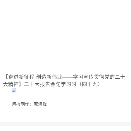
历史
美食
军事
国际
情感
故事
美文
【奋进新征程 创造新伟业——学习宣传贯彻党的二十
大精神】二十大报告金句学习时（四十九）
海报制作：庞海峰