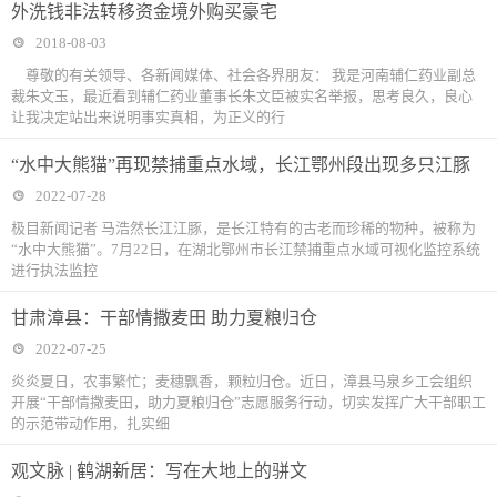
外洗钱非法转移资金境外购买豪宅
2018-08-03
尊敬的有关领导、各新闻媒体、社会各界朋友： 我是河南辅仁药业副总
裁朱文玉，最近看到辅仁药业董事长朱文臣被实名举报，思考良久，良心
让我决定站出来说明事实真相，为正义的行
“水中大熊猫”再现禁捕重点水域，长江鄂州段出现多只江豚
2022-07-28
极目新闻记者 马浩然长江江豚，是长江特有的古老而珍稀的物种，被称为
“水中大熊猫”。7月22日，在湖北鄂州市长江禁捕重点水域可视化监控系统
进行执法监控
甘肃漳县：干部情撒麦田 助力夏粮归仓
2022-07-25
炎炎夏日，农事繁忙；麦穗飘香，颗粒归仓。近日，漳县马泉乡工会组织
开展“干部情撒麦田，助力夏粮归仓”志愿服务行动，切实发挥广大干部职工
的示范带动作用，扎实细
观文脉 | 鹤湖新居：写在大地上的骈文