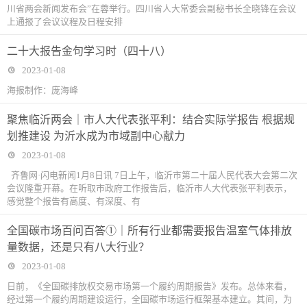
川省两会新闻发布会”在蓉举行。四川省人大常委会副秘书长全晓锋在会议
上通报了会议议程及日程安排
二十大报告金句学习时（四十八）
2023-01-08
海报制作：庞海峰
聚焦临沂两会｜市人大代表张平利：结合实际学报告 根据规
划推建设 为沂水成为市域副中心献力
2023-01-08
齐鲁网·闪电新闻1月8日讯 7日上午，临沂市第二十届人民代表大会第二次
会议隆重开幕。在听取市政府工作报告后，临沂市人大代表张平利表示，
感觉整个报告有高度、有深度、有
全国碳市场百问百答①｜所有行业都需要报告温室气体排放
量数据，还是只有八大行业？
2023-01-08
日前，《全国碳排放权交易市场第一个履约周期报告》发布。总体来看，
经过第一个履约周期建设运行，全国碳市场运行框架基本建立。其间，为