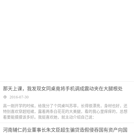
那天上课，我发现女同桌竟将手机调成震动夹在大腿根处
2016-07-30
高一刚开学的时候，给我分了个同桌叫苏菲，长得很漂亮，身材也好，还
特别喜欢穿超短裙，露着两条白花花的大美腿，看的我心里痒痒的，总想
着要能摸摸该多好。我挺喜欢她，就主动介绍自己说：
河南辅仁药业董事长朱文臣超生骗贷造假侵吞国有资产向国