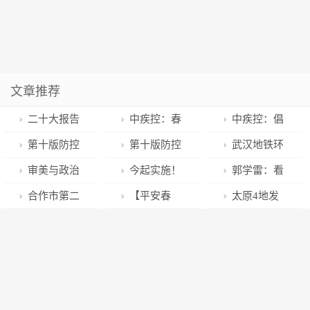
文章推荐
二十大报告
中疾控：春
中疾控：倡
金句学习时
节期间，避免
导有新冠感染
第十版防控
第十版防控
武汉地铁环
（四十九）
前往疫情高流
症状的群众自
方案中有关新
方案提出可以
线博览路站封
审美与政治
今起实施！
郭学雷：看
行地区探亲旅
行开展抗原检
冠疫苗接种有
采取紧急防控
顶，年前迎来
的赋格
不再实行隔
见山西，从古
合作市第二
【平安春
太原4地发
游
测
哪些事项？中
措施出于何种
建设最忙时段
离、不再判定
陶瓷的三晋维
届网红暨农产
运】2023年春
布重要通告！
疾控回应
考虑？国家疾
密接、核酸“愿
度｜山西云上
品直播带货大
运模式开启，
全面禁止燃放
控局回应→
检尽检”……
文博会•文化名
赛投票开始了
蜀黍有些话不
烟花爆竹
家会客厅④
~
得不说……