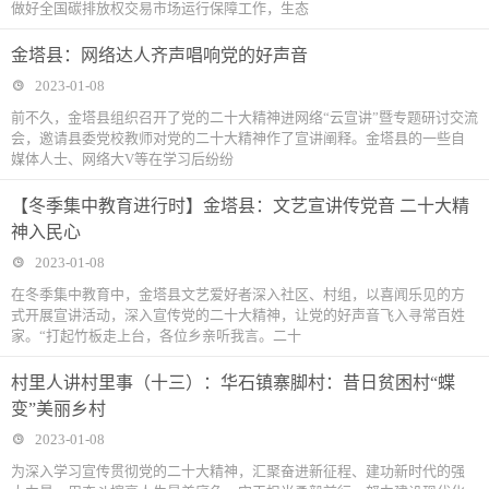
做好全国碳排放权交易市场运行保障工作，生态
金塔县：网络达人齐声唱响党的好声音
2023-01-08
前不久，金塔县组织召开了党的二十大精神进网络“云宣讲”暨专题研讨交流
会，邀请县委党校教师对党的二十大精神作了宣讲阐释。金塔县的一些自
媒体人士、网络大V等在学习后纷纷
【冬季集中教育进行时】金塔县：文艺宣讲传党音 二十大精
神入民心
2023-01-08
在冬季集中教育中，金塔县文艺爱好者深入社区、村组，以喜闻乐见的方
式开展宣讲活动，深入宣传党的二十大精神，让党的好声音飞入寻常百姓
家。“打起竹板走上台，各位乡亲听我言。二十
村里人讲村里事（十三）：华石镇寨脚村：昔日贫困村“蝶
变”美丽乡村
2023-01-08
为深入学习宣传贯彻党的二十大精神，汇聚奋进新征程、建功新时代的强