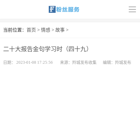
导
航
首页
当前位置：
首页
>
情感
>
故事
>
科技
二十大报告金句学习时（四十九）
娱乐
日期：
2023-01-08 17:25:56
来源：羚城发布收集
编辑：羚城发布
汽车
体育
财经
旅游
育儿