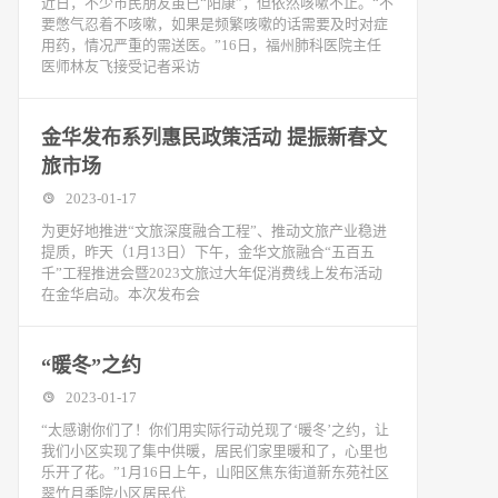
近日，不少市民朋友虽已“阳康”，但依然咳嗽不止。“不
要憋气忍着不咳嗽，如果是频繁咳嗽的话需要及时对症
用药，情况严重的需送医。”16日，福州肺科医院主任
医师林友飞接受记者采访
金华发布系列惠民政策活动 提振新春文
旅市场
2023-01-17
为更好地推进“文旅深度融合工程”、推动文旅产业稳进
提质，昨天（1月13日）下午，金华文旅融合“五百五
千”工程推进会暨2023文旅过大年促消费线上发布活动
在金华启动。本次发布会
“暖冬”之约
2023-01-17
“太感谢你们了！你们用实际行动兑现了‘暖冬’之约，让
我们小区实现了集中供暖，居民们家里暖和了，心里也
乐开了花。”1月16日上午，山阳区焦东街道新东苑社区
翠竹月季院小区居民代