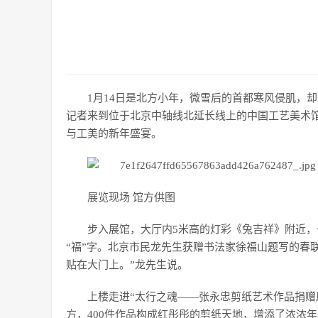
1月14日是北方小年，微雪后的首都寒风侵肌，
记者来到位于北京中轴线北延长线上的中国工艺美术
与工美的新年盛宴。
展览现场 馆方供图
步入展馆，大厅内5米高的灯彩《兔吉祥》附近
“福”字。北京市民龙先生获赠书法家徐福山题写的春
贴在大门上。”龙先生说。
上楼走进“太行之魂——张永忠剪纸艺术作品捐赠
方，400件作品构成红彤彤的剪纸天地，增添了浓浓