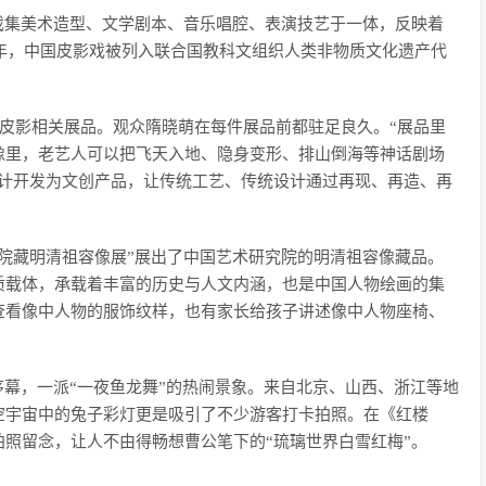
戏集美术造型、文学剧本、音乐唱腔、表演技艺于一体，反映着
1年，中国皮影戏被列入联合国教科文组织人类非物质文化遗产代
遗皮影相关展品。观众隋晓萌在每件展品前都驻足良久。“展品里
像里，老艺人可以把飞天入地、隐身变形、排山倒海等神话剧场
设计开发为文创产品，让传统工艺、传统设计通过再现、再造、再
院藏明清祖容像展”展出了中国艺术研究院的明清祖容像藏品。
质载体，承载着丰富的历史与人文内涵，也是中国人物绘画的集
查看像中人物的服饰纹样，也有家长给孩子讲述像中人物座椅、
序幕，一派“一夜鱼龙舞”的热闹景象。来自北京、山西、浙江等地
空宇宙中的兔子彩灯更是吸引了不少游客打卡拍照。在《红楼
照留念，让人不由得畅想曹公笔下的“琉璃世界白雪红梅”。