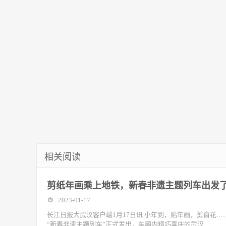
年】（4）
相关阅读
剪纸年画乘上地铁，新春非遗主题列车出发
2023-01-17
长江日报大武汉客户端1月17日讯 小年到，贴年画，剪窗花
“新春非遗主题列车”正式发出，车厢内精巧喜庆的武汉