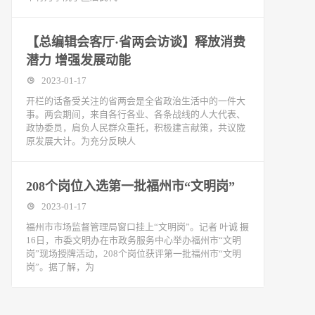
【总编辑会客厅·省两会访谈】释放消费
潜力 增强发展动能
2023-01-17
开栏的话备受关注的省两会是全省政治生活中的一件大
事。两会期间，来自各行各业、各条战线的人大代表、
政协委员，肩负人民群众重托，积极建言献策，共议陇
原发展大计。为充分反映人
208个岗位入选第一批福州市“文明岗”
2023-01-17
福州市市场监督管理局窗口挂上“文明岗”。记者 叶诚 摄
16日，市委文明办在市政务服务中心举办福州市“文明
岗”现场授牌活动，208个岗位获评第一批福州市“文明
岗”。据了解，为