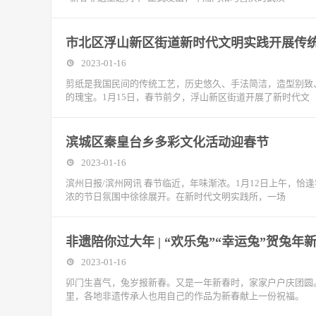
市北区浮山新区街道新时代文明实践开展传
2023-01-16
剪纸是我国民间的传统工艺，历史悠久、手法简洁，造型别致
的瑰宝。1月15日，春节前夕，浮山新区街道开展了新时代文
滨城区秦皇台乡多彩文化活动迎春节
2023-01-16
滨州日报/滨州网讯 春节临近，年味渐浓。1月12日上午，恰
浓的节日氛围中徐徐展开。在新时代文明实践所，一场
非遗陪你过大年 | “欢乐兔”“幸运兔”贺兔年
2023-01-16
卯门生喜气，兔岁报新春。又是一年新春时，家家户户庆团圆
里，各地非遗传承人也用自己的作品为新春献上一份祝福。