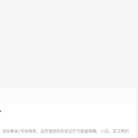
了
……当你乘坐2号线地铁，这些曾经的年俗记忆可能被唤醒。15日，武汉两列