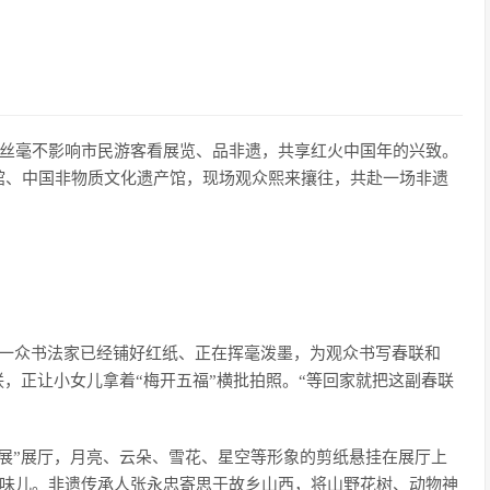
却丝毫不影响市民游客看展览、品非遗，共享红火中国年的兴致。
馆、中国非物质文化遗产馆，现场观众熙来攘往，共赴一场非遗
，一众书法家已经铺好红纸、正在挥毫泼墨，为观众书写春联和
联，正让小女儿拿着“梅开五福”横批拍照。“等回家就把这副春联
展”展厅，月亮、云朵、雪花、星空等形象的剪纸悬挂在展厅上
年味儿。非遗传承人张永忠寄思于故乡山西，将山野花树、动物神