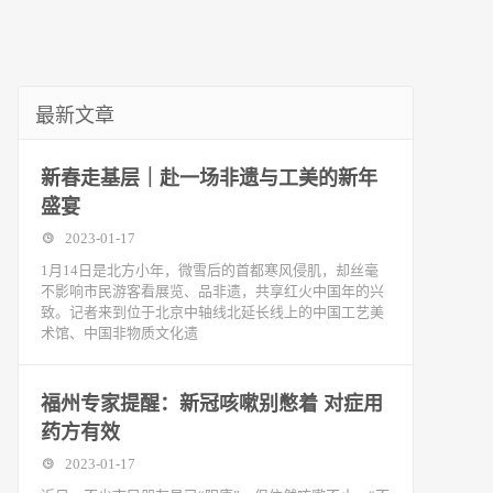
最新文章
新春走基层｜赴一场非遗与工美的新年
盛宴
2023-01-17
1月14日是北方小年，微雪后的首都寒风侵肌，却丝毫
不影响市民游客看展览、品非遗，共享红火中国年的兴
致。记者来到位于北京中轴线北延长线上的中国工艺美
术馆、中国非物质文化遗
福州专家提醒：新冠咳嗽别憋着 对症用
药方有效
2023-01-17