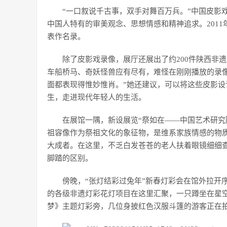
“一口叙说千古事，双手对舞百万兵。”中国皮影
中国人特有的审美观念、思想情感和精神追求。201
表作名录。
除了皮影戏录像，展厅还展出了约200件陕西非
车船桥马、奇妖怪兽应有尽有，难怪在刚刚播放的录
面都表现得惟妙惟肖。”她还建议，可以将这些皮影
生，走进现代年轻人的生活。
在展馆一隅，新设展览“祭如在——中国艺术研究
祖容像作为祭祖文化的象征物，是维系家族情感的物
大成者。在这里，不乏白发苍苍的老人扶着眼镜细细
脚踏的区别。
傍晚，“张灯结彩过兔年”新春灯彩会在馆外拉开
的各级非遗灯彩花灯项目在这里汇聚，一只蹲坐在星
梦》主题灯彩旁，几位身披红色汉服斗篷的游客正在拍