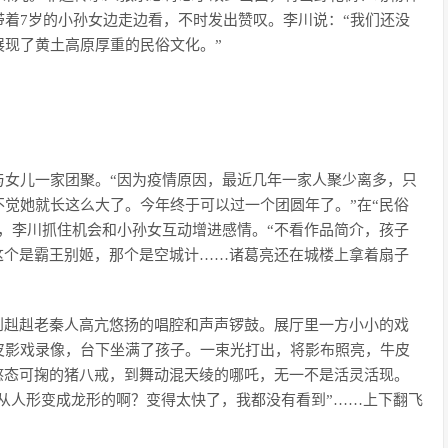
着7岁的小孙女边走边看，不时发出赞叹。李川说：“我们还没
展现了黄土高原厚重的民俗文化。”
与女儿一家团聚。“因为疫情原因，最近几年一家人聚少离多，只
觉她就长这么大了。今年终于可以过一个团圆年了。”在“民俗
，李川抓住机会和小孙女互动增进感情。“不看作品简介，孩子
这个是霸王别姬，那个是空城计……诸葛亮还在城楼上拿着扇子
到赳赳老秦人高亢悠扬的唱腔和声声锣鼓。展厅里一方小小的戏
皮影戏录像，台下坐满了孩子。一束光打出，将影布照亮，牛皮
憨态可掬的猪八戒，到舞动混天绫的哪吒，无一不是活灵活现。
么从人形变成龙形的啊？变得太快了，我都没有看到”……上下翻飞