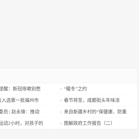
提醒：新冠咳嗽别憋
“暖冬”之约
药方有效
岗位入选第一批福州市
春节将至，成都街头年味浓
员 | 赵永锋：推动
来自新疆乡村的“保健康、防重
能项目的电力通道建
症”蹲点观察
运动2小时，对孩子的
图解政府工作报告（二）
处！【健康幸福过新