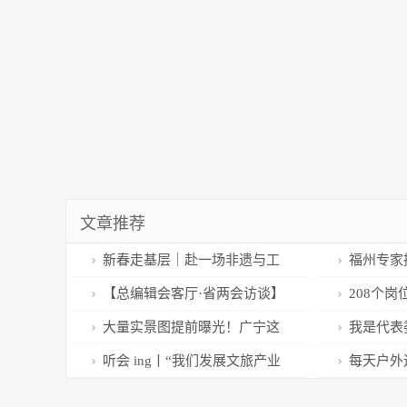
文章推荐
新春走基层｜赴一场非遗与工
福州专家
美的新年盛宴
着 对症用
【总编辑会客厅·省两会访谈】
208个
释放消费潜力 增强发展动能
“文明岗”
大量实景图提前曝光！广宁这
我是代表委
“一桥一路”原来“长”这样～
鄂西抽水蓄
听会 ing丨“我们发展文旅产业
每天户外
设
的信心更足了”
眼睛大有益