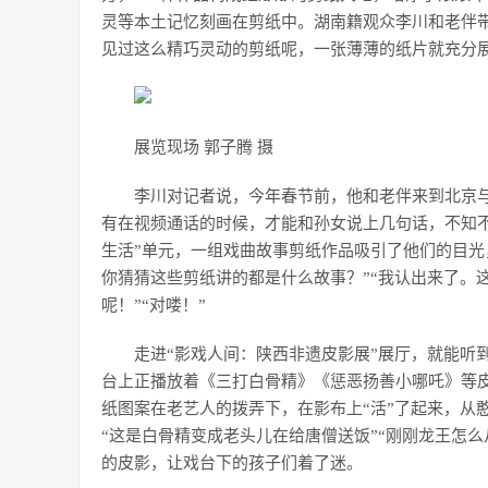
灵等本土记忆刻画在剪纸中。湖南籍观众李川和老伴带
见过这么精巧灵动的剪纸呢，一张薄薄的纸片就充分
展览现场 郭子腾 摄
李川对记者说，今年春节前，他和老伴来到北京
有在视频通话的时候，才能和孙女说上几句话，不知不
生活”单元，一组戏曲故事剪纸作品吸引了他们的目光
你猜猜这些剪纸讲的都是什么故事？”“我认出来了。
呢！”“对喽！”
走进“影戏人间：陕西非遗皮影展”展厅，就能听
台上正播放着《三打白骨精》《惩恶扬善小哪吒》等
纸图案在老艺人的拨弄下，在影布上“活”了起来，从
“这是白骨精变成老头儿在给唐僧送饭”“刚刚龙王怎
的皮影，让戏台下的孩子们着了迷。