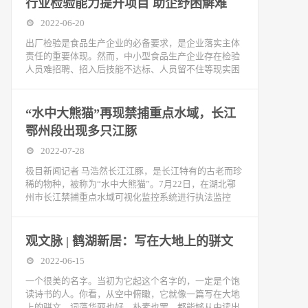
行业检验能力提升项目 助企纾困解难
2022-06-20
出厂检验是食品生产企业的必备要求，是企业落实主体
责任的重要体现。然而，中小型食品生产企业存在检验
人员难招聘、招入后技能不达标、人员留不住等现实困
“水中大熊猫”再现禁捕重点水域，长江
鄂州段出现多只江豚
2022-07-28
极目新闻记者 马浩然长江江豚，是长江特有的古老而珍
稀的物种，被称为“水中大熊猫”。7月22日，在湖北鄂
州市长江禁捕重点水域可视化监控系统进行执法监控
观文脉 | 鹤湖新居：写在大地上的骈文
2022-06-15
一个很美的名字。当初为它起这个名字的，一定是个饱
读诗书的人。你看，从空中俯瞰，它就像一篇写在大地
上的骈文，词藻华丽也好，朴素也罢，都能够从中读出