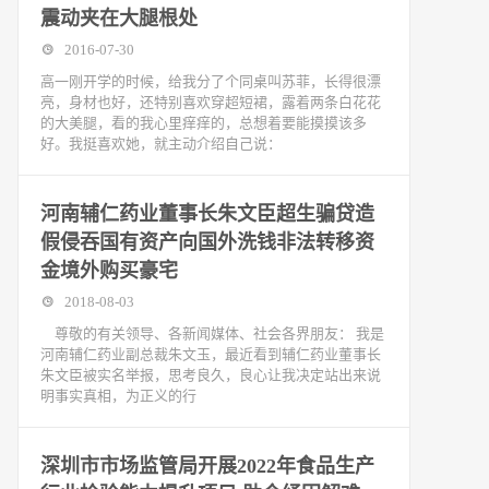
震动夹在大腿根处
2016-07-30
高一刚开学的时候，给我分了个同桌叫苏菲，长得很漂
亮，身材也好，还特别喜欢穿超短裙，露着两条白花花
的大美腿，看的我心里痒痒的，总想着要能摸摸该多
好。我挺喜欢她，就主动介绍自己说：
河南辅仁药业董事长朱文臣超生骗贷造
假侵吞国有资产向国外洗钱非法转移资
金境外购买豪宅
2018-08-03
尊敬的有关领导、各新闻媒体、社会各界朋友： 我是
河南辅仁药业副总裁朱文玉，最近看到辅仁药业董事长
朱文臣被实名举报，思考良久，良心让我决定站出来说
明事实真相，为正义的行
深圳市市场监管局开展2022年食品生产