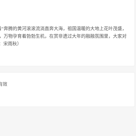
着“奔腾的黄河滚滚流淌直奔大海，祖国温暖的大地上花叶茂盛，
上，万物孕育着勃勃生机，在赏非遗过大年的融融氛围里，大家对
辑：宋雨秋）
有效