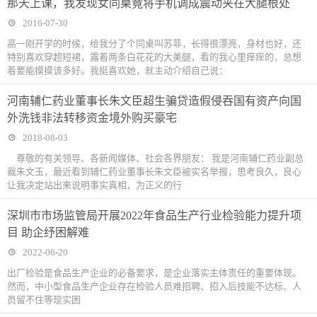
那天上课，我发现女同桌竟将手机调成震动夹在大腿根处
2016-07-30
高一刚开学的时候，给我分了个同桌叫苏菲，长得很漂亮，身材也好，还
特别喜欢穿超短裙，露着两条白花花的大美腿，看的我心里痒痒的，总想
着要能摸摸该多好。我挺喜欢她，就主动介绍自己说：
河南辅仁药业董事长朱文臣超生骗贷造假侵吞国有资产向国
外洗钱非法转移资金境外购买豪宅
2018-08-03
尊敬的有关领导、各新闻媒体、社会各界朋友： 我是河南辅仁药业副总
裁朱文玉，最近看到辅仁药业董事长朱文臣被实名举报，思考良久，良心
让我决定站出来说明事实真相，为正义的行
深圳市市场监管局开展2022年食品生产行业检验能力提升项
目 助企纾困解难
2022-06-20
出厂检验是食品生产企业的必备要求，是企业落实主体责任的重要体现。
然而，中小型食品生产企业存在检验人员难招聘、招入后技能不达标、人
员留不住等现实困