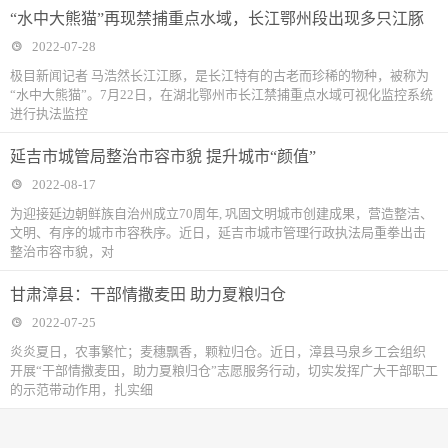
“水中大熊猫”再现禁捕重点水域，长江鄂州段出现多只江豚
2022-07-28
极目新闻记者 马浩然长江江豚，是长江特有的古老而珍稀的物种，被称为
“水中大熊猫”。7月22日，在湖北鄂州市长江禁捕重点水域可视化监控系统
进行执法监控
延吉市城管局整治市容市貌 提升城市“颜值”
2022-08-17
为迎接延边朝鲜族自治州成立70周年, 巩固文明城市创建成果，营造整洁、
文明、有序的城市市容秩序。近日，延吉市城市管理行政执法局重拳出击
整治市容市貌，对
甘肃漳县：干部情撒麦田 助力夏粮归仓
2022-07-25
炎炎夏日，农事繁忙；麦穗飘香，颗粒归仓。近日，漳县马泉乡工会组织
开展“干部情撒麦田，助力夏粮归仓”志愿服务行动，切实发挥广大干部职工
的示范带动作用，扎实细