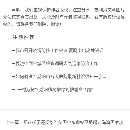
声明：我们重视保护作者版权，注重分享，被刊用文章图片
无法核实真实出处，未能及时与作者取得联系，或有版权异议侵
权的，请联系我们删除，谢谢！
往
期 推 荐
➥我市召开疫情防控工作会议 夏晓中出席并讲话
➥夏晓中到主城区检查调研大气污染防治工作
➥
如何就医？咸阳市各大医院最新就诊须知来了→
➥“一村万树”~咸阳植树增绿呵护城乡“绿肺”
上一篇：
都这样了还反华？美国中东霸权已坍塌，海湾国家加