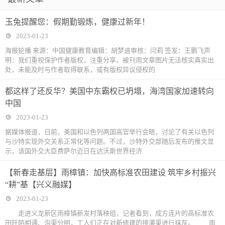
玉兔提醒您：假期勤锻炼，健康过新年！
2023-01-23
海报轮播 来源：中国健康教育编辑：胡梦迪审核：闫莉 签发：王鹏飞声
明：我们重视保护作者版权，注重分享，被刊用文章图片无法核实真实出
处，未能及时与作者取得联系，或有版权异议侵权的
都这样了还反华？美国中东霸权已坍塌，海湾国家加速转向
中国
2023-01-23
据媒体报道，日前，美国和以色列两国高官举行会晤，讨论了有关以色列
与沙特实现外交关系正常化等问题。不过，沙特外交部随后发布的推文显
示，该国外交大臣费萨尔近日在达沃斯世界经济
【新春走基层】雨樟镇：加快高标准农田建设 筑牢乡村振兴
“耕”基【兴义融媒】
2023-01-23
走进义龙新区雨樟镇新发村落秧组，记者看到，成方连片的高标准农
田阡陌相通、沟渠分明，工人们正在对新修建的排灌渠进行抹灰。 雨