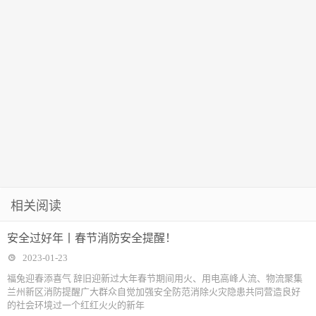
童带您去晋阳
里
相关阅读
安全过好年丨春节消防安全提醒！
2023-01-23
福兔迎春添喜气 辞旧迎新过大年春节期间用火、用电高峰人流、物流聚集
兰州新区消防提醒广大群众自觉加强安全防范消除火灾隐患共同营造良好
的社会环境过一个红红火火的新年