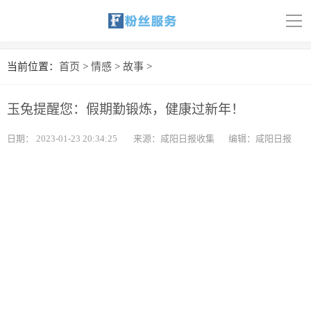
导
航
首页
当前位置：
首页
>
情感
>
故事
>
科技
玉兔提醒您：假期勤锻炼，健康过新年！
娱乐
日期：
2023-01-23 20:34:25
来源：咸阳日报收集
编辑：咸阳日报
汽车
体育
财经
旅游
育儿