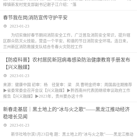
樟镇新发村党支部副书记谢子江介绍：“落
春节我在岗|消防宣传守护平安
2023-01-23
为切实做好春节期间消防安全工作，广泛普及消防安全常识，提升辖
区群众防灭火技能，营造一个平安、和谐的节日消防安全环境。连日来，
兰州新区消防救援支队结合冬春火灾防控工作
【防疫科普】农村居民新冠病毒感染防治健康教育手册发布
【兴义融媒】
2023-01-23
来源：健康中国 初审：杨 径复审：梁 凤 曹明金终审：周国昌往期推荐
▶省委常委会召开会议【兴义融媒】▶黔西南州代表团继续审议政府工作
报告【兴义融媒】▶2023年，贵州要办这十件
新春走基层｜黑土地上的“冰与火之歌”——黑龙江推动经济
稳增长见闻
2023-01-23
新华社哈尔滨1月23日电 题：黑土地上的“冰与火之歌”——黑龙江推动