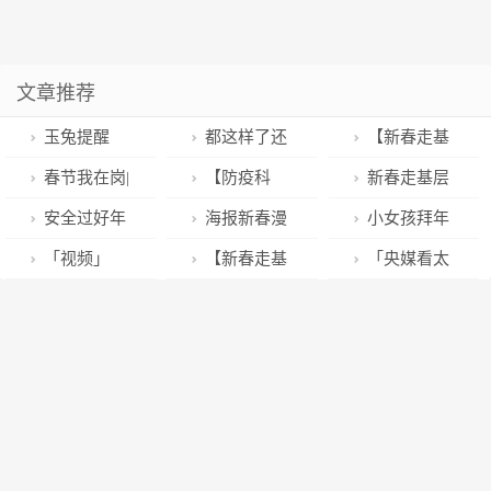
文章推荐
玉兔提醒
都这样了还
【新春走基
您：假期勤锻
反华？美国中
层】雨樟镇：
春节我在岗|
【防疫科
新春走基层
炼，健康过新
东霸权已坍
加快高标准农
消防宣传守护
普】农村居民
｜黑土地上的
安全过好年
海报新春漫
小女孩拜年
年！
塌，海湾国家
田建设 筑牢乡
平安
新冠病毒感染
“冰与火之歌”
丨春节消防安
谈②丨是妈妈
额头磕出“大红
「视频」
【新春走基
「央媒看太
加速转向中国
村振兴“耕”基
防治健康教育
——黑龙江推
全提醒！
是女儿，初二
包” 网友：红
《新闻快车》
层·春节我在
原」千城年俗
【兴义融媒】
手册发布【兴
动经济稳增长
“回娘家”
包给小了对不
春节特别节目
岗】通渭：万
｜太原古县城
义融媒】
见闻
起这么大的包
《古韵新春 黄
家团圆“警”相
蒸花馍 “蒸”出
河儿女过大
随
幸福年味
年》，记者药