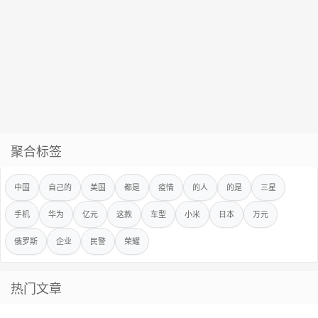
聚合标签
中国
自己的
美国
都是
疫情
的人
的是
三星
手机
华为
亿元
这款
车型
小米
日本
万元
俄罗斯
企业
民警
荣耀
热门文章