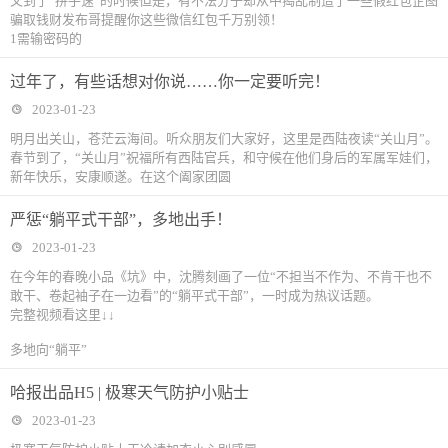
又到了“拼手速”的时候但是，有不法分子却从中捣乱制造了一些假红包企图
骗取钱财发布哥提醒你这些微信红包千万别领！
1需输密码的
过年了，有些话想对你说……你一定要听完！
2023-01-23
明月出关山，苍茫云海间。听众朋友们大家好，这里是西陆夜读“关山月”。
春节到了，“关山月”祝福所有西陆官兵，和守候在他们身后的军属军娃们，
新年快乐，安康顺遂。在这个阖家团圆
严惩“躺平式干部”，多地出手！
2023-01-23
在今年的春晚小品《坑》中，沈腾刻画了一位“不担当不作为、不肯干也不
敢干、卷起袖子在一边看”的“躺平式干部”，一时成为热议话题。
完整视频看这里↓↓
多地向“躺平”
哈报出品H5 | 极寒天气防护小贴士
2023-01-23