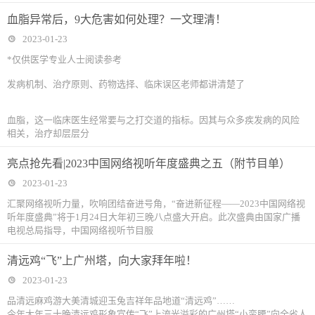
血脂异常后，9大危害如何处理？一文理清！
2023-01-23
*仅供医学专业人士阅读参考
发病机制、治疗原则、药物选择、临床误区老师都讲清楚了
血脂，这一临床医生经常要与之打交道的指标。因其与众多疾发病的风险
相关，治疗却层层分
亮点抢先看|2023中国网络视听年度盛典之五（附节目单）
2023-01-23
汇聚网络视听力量，吹响团结奋进号角，“奋进新征程——2023中国网络视
听年度盛典”将于1月24日大年初三晚八点盛大开启。此次盛典由国家广播
电视总局指导，中国网络视听节目服
清远鸡“飞”上广州塔，向大家拜年啦！
2023-01-23
品清远麻鸡游大美清城迎玉兔吉祥年品地道“清远鸡”……
今年大年三十晚清远鸡形象宣传“飞”上流光溢彩的广州塔“小蛮腰”向全省人