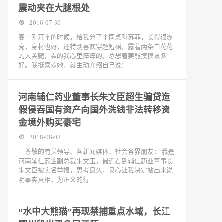
震动夹在大腿根处
2016-07-30
高一刚开学的时候，给我分了个同桌叫苏菲，长得很漂
亮，身材也好，还特别喜欢穿超短裙，露着两条白花花
的大美腿，看的我心里痒痒的，总想着要能摸摸该多
好。我挺喜欢她，就主动介绍自己说：
河南辅仁药业董事长朱文臣超生骗贷造
假侵吞国有资产向国外洗钱非法转移资
金境外购买豪宅
2018-08-03
尊敬的有关领导、各新闻媒体、社会各界朋友： 我是
河南辅仁药业副总裁朱文玉，最近看到辅仁药业董事长
朱文臣被实名举报，思考良久，良心让我决定站出来说
明事实真相，为正义的行
“水中大熊猫”再现禁捕重点水域，长江