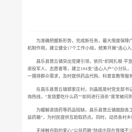
为准确把握新形势，完成新任务，最大限度保障广
机制作用，建立健全17个工作小组，统筹开展“连心
昌乐县营丘镇突出党建引领，依托“织网扎根·平
退役军人、志愿者等，建立184支“连心入户”小分队
一摸排群众需求，及时提供药品代购、科普宣教等服
在昌乐县营丘镇郭家庄村，刘晶既是村党支部书
询热线，“发烧要吃什么药”“如何进行消杀”是常被
为缓解退烧药等药品短缺，昌乐县营丘镇鼓励各
益药箱”，为村民提供互助取药点。同时，动员各村
无接触自取的爱心“公益药箱”陆续出现在我镇不