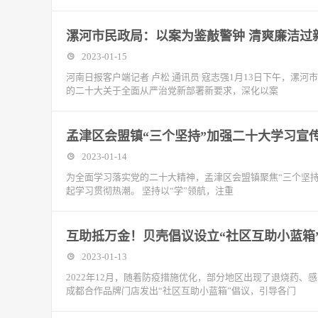
漯河市民政局：以案为鉴敲警钟 清爽廉洁过
2023-01-15
河南日报客户端记者 卢松 通讯员 寇志强1月13日下午，漯
的二十大关于全面从严治党新部署新要求，深化以案
孟津区会盟镇“三个坚持”加强二十大学习宣
2023-01-14
为全面学习落实党的二十大精神，孟津区会盟镇聚焦“三个坚
起学习贯彻热潮。 坚持以“学”领航，注重
互助抵万金！贝壳倡议设立“社区互助小蓝箱”
2023-01-13
2022年12月，随着防疫措施优化，部分地区出现了退烧药
成都合作品牌门店发出“社区互助小蓝箱”倡议，引导各门