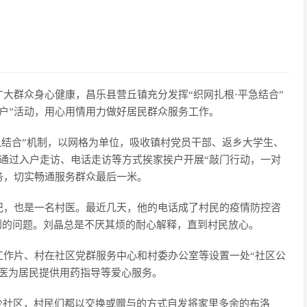
大群众身心健康，昌乐县营丘镇充分发挥“织网扎根·平急结合”
入户”活动，用心用情用力做好居民群众服务工作。
急结合”机制，以网格为单位，吸收镇村党员干部、返乡大学生、
，通过入户走访、电话走访等方式挨家挨户开展“敲门行动，一对
务，切实畅通服务群众最后一米。
记，也是一名村医。最近几天，他的电话成了村民的疫情防控咨
问到的问题。刘晶总是不厌其烦的耐心解释，直到村民放心。
工作片、村在社区党群服务中心和村委办公室等设置一处“社区公
乡医为居民提供用药指导等爱心服务。
少社区，村民们都以交换或赠与的方式自发将家里多余的布洛