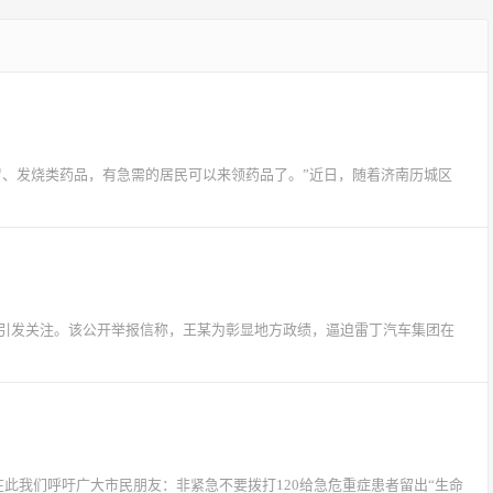
、发烧类药品，有急需的居民可以来领药品了。”近日，随着济南历城区
事引发关注。该公开举报信称，王某为彰显地方政绩，逼迫雷丁汽车集团在
在此我们呼吁广大市民朋友：非紧急不要拨打120给急危重症患者留出“生命