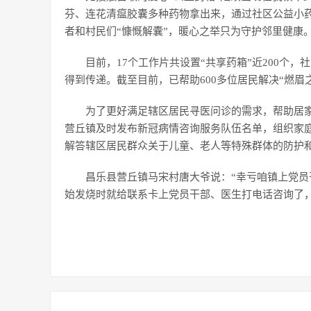
芬、连花清瘟胶囊多种药物拿出来，通过社区公益小药
者和村民们“慷慨解囊”，暖心之举只为守护邻里健康
目前，17个工作片共设置“共享药箱”近200个
得到传递。截至目前，已帮助600多位居民解决“燃眉
为了更好满足辖区居民寻医问诊的需求，帮助居
营丘镇及时发布新冠病情咨询服务队伍名单，组织家
解答辖区居民群众关于儿童、老人等特殊群体的防护
昌乐县营丘镇马宋村唐大爷说：“幸亏咱镇上党员
始发烧时就给联系卡上党员干部、医生打电话咨询了，