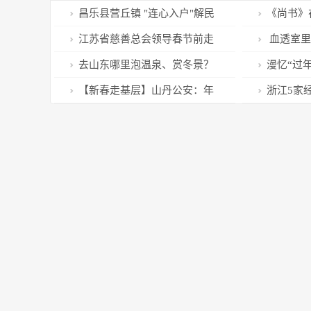
昌乐县营丘镇 "连心入户"解民
《尚书》
忧
江苏省慈善总会领导春节前走
血透室里
访慰问困难群众
去山东哪里泡温泉、赏冬景？
漫忆“过年
这份名单告诉你
【新春走基层】山丹公安：年
浙江5家
味渐浓岁末至 宣传防诈入民心
30强