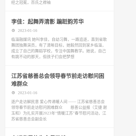
经之冠冕，百氏之襟袖
李佳：起舞弄清影 蹁跹韵芳华
2023-01-16
临淄融媒讯 她叫李佳，自幼习舞，一路追逐，直到省歌
舞团独舞演员，有了清晰目标，她毅然回到家乡临淄，
成立了自己的舞蹈学校，专注中国舞教学。她说，自己
有跳不动的那天，但孩子们会把梦想
江苏省慈善总会领导春节前走访慰问困
难群众
2023-01-16
逐户走访解民意 爱心传递暖人间 —— 江苏省慈善总会
领导春节前走访慰问困难群众 慈善公益报（艾捷 谢
玉和）为扎实开展2023年“情暖江苏”春节慰问活动，江
苏省慈善总会副会长