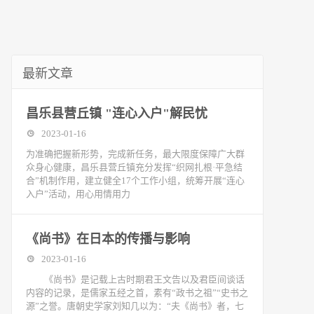
最新文章
昌乐县营丘镇 "连心入户"解民忧
2023-01-16
为准确把握新形势，完成新任务，最大限度保障广大群
众身心健康，昌乐县营丘镇充分发挥“织网扎根·平急结
合”机制作用，建立健全17个工作小组，统筹开展“连心
入户”活动，用心用情用力
《尚书》在日本的传播与影响
2023-01-16
《尚书》是记载上古时期君王文告以及君臣间谈话
内容的记录，是儒家五经之首，素有“政书之祖”“史书之
源”之誉。唐朝史学家刘知几以为：“夫《尚书》者，七