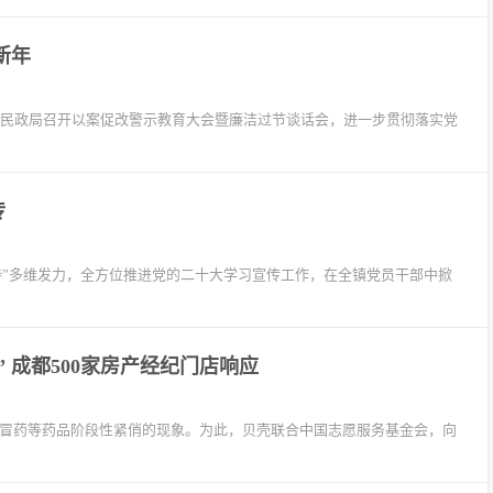
新年
河市民政局召开以案促改警示教育大会暨廉洁过节谈话会，进一步贯彻落实党
传
持”多维发力，全方位推进党的二十大学习宣传工作，在全镇党员干部中掀
 成都500家房产经纪门店响应
、感冒药等药品阶段性紧俏的现象。为此，贝壳联合中国志愿服务基金会，向