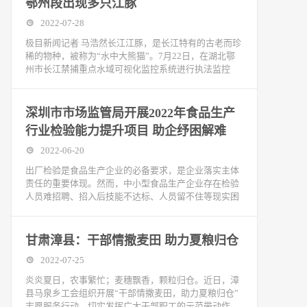
鄂州段出现多只江豚
2022-07-28
极目新闻记者 马浩然长江江豚，是长江特有的古老而珍
稀的物种，被称为“水中大熊猫”。7月22日，在湖北鄂
州市长江禁捕重点水域可视化监控系统进行执法监控
深圳市市场监管局开展2022年食品生产
行业检验能力提升项目 助企纾困解难
2022-06-20
出厂检验是食品生产企业的必备要求，是企业落实主体
责任的重要体现。然而，中小型食品生产企业存在检验
人员难招聘、招入后技能不达标、人员留不住等现实困
甘肃漳县：干部情撒麦田 助力夏粮归仓
2022-07-25
炎炎夏日，农事繁忙；麦穗飘香，颗粒归仓。近日，漳
县马泉乡工会组织开展“干部情撒麦田，助力夏粮归仓”
志愿服务行动，切实发挥广大干部职工的示范带动作