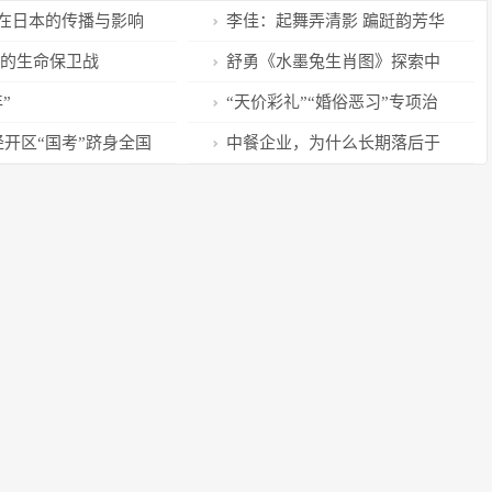
在日本的传播与影响
李佳：起舞弄清影 蹁跹韵芳华
的生命保卫战
舒勇《水墨兔生肖图》探索中
国式文化新表达
”
“天价彩礼”“婚俗恶习”专项治
理已来
经开区“国考”跻身全国
中餐企业，为什么长期落后于
国际连锁巨头？