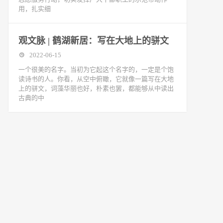
用，扎实细
观文脉 | 鹤湖新居：写在大地上的骈文
2022-06-15
一个很美的名字。当初为它起这个名字的，一定是个饱
读诗书的人。你看，从空中俯瞰，它就像一篇写在大地
上的骈文，词藻华丽也好，朴素也罢，都能够从中读出
古典的中