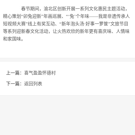
春节期间，渝北区创新开展一系列文化惠民主题活动，
精心策划“卯兔迎新”年画巡展、“‘兔’个年味——我是非遗传承人
短视频大赛”线上有奖互动、“新年泡头汤·好事一箩筐”文旅节目
等系列迎新春文化活动，让火热欢欣的新年更有喜庆味、人情味
和家国味。
上一篇：
喜气盈盈怀德村
下一篇：
返回列表