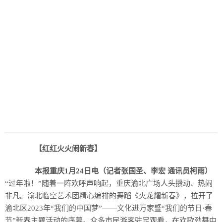
【红红火火闹新春】
本报重庆1月24日电（记者张国圣、李宏 通讯员柯雨）
“过年啦！”随着一阵欢呼声响起，重庆渝北广场人头攒动、热闹
非凡。渝北临空艺术团精心编排的舞蹈《火龙耀新春》，拉开了
渝北区2023年“我们的中国梦”——文化进万家暨“我们的节日·春
节”新春主题活动的序幕。众多市民游客驻足观看，在欢歌劲舞中