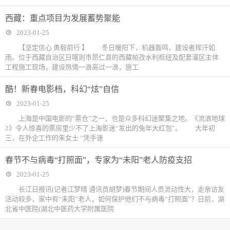
西藏：重点项目为发展蓄势聚能
2023-01-25
【坚定信心 勇毅前行 】 冬日暖阳下，机器轰鸣，建设者挥汗如
雨。位于西藏自治区日喀则市昂仁县的西藏帕孜水利枢纽及配套灌区主体
工程施工现场，建设热情一浪高过一浪，施工
酷！新春电影档，科幻“炫”自信
2023-01-25
上海是中国电影的“票仓”之一，也是众多科幻迷聚集之地。《流浪地球
2》令人惊喜的票房里少不了上海影迷“发出的兔年大红包”。 大年初
三，在外企工作的朱女士 “凭手速
春节不与病毒“打照面”，专家为“未阳”老人防疫支招
2023-01-25
长江日报讯(记者江梦晴 通讯员胡梦)春节期间人员流动性大，走亲访友
活动较多，家中有“未阳”老人，如何保护他们不与病毒“打照面”？日前，湖
北省中医院(湖北中医药大学附属医院