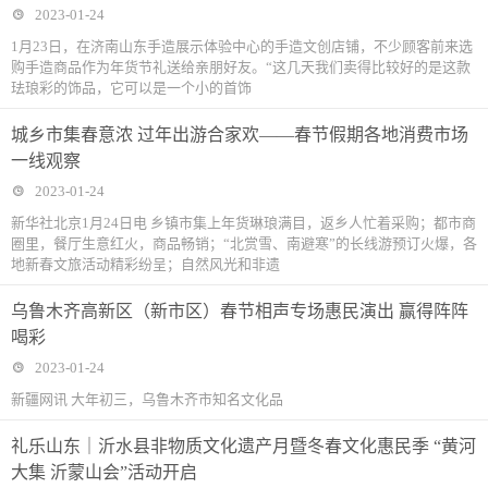
2023-01-24
1月23日，在济南山东手造展示体验中心的手造文创店铺，不少顾客前来选
购手造商品作为年货节礼送给亲朋好友。“这几天我们卖得比较好的是这款
珐琅彩的饰品，它可以是一个小的首饰
城乡市集春意浓 过年出游合家欢——春节假期各地消费市场
一线观察
2023-01-24
新华社北京1月24日电 乡镇市集上年货琳琅满目，返乡人忙着采购；都市商
圈里，餐厅生意红火，商品畅销；“北赏雪、南避寒”的长线游预订火爆，各
地新春文旅活动精彩纷呈；自然风光和非遗
乌鲁木齐高新区（新市区）春节相声专场惠民演出 赢得阵阵
喝彩
2023-01-24
新疆网讯 大年初三，乌鲁木齐市知名文化品
礼乐山东｜沂水县非物质文化遗产月暨冬春文化惠民季 “黄河
大集 沂蒙山会”活动开启