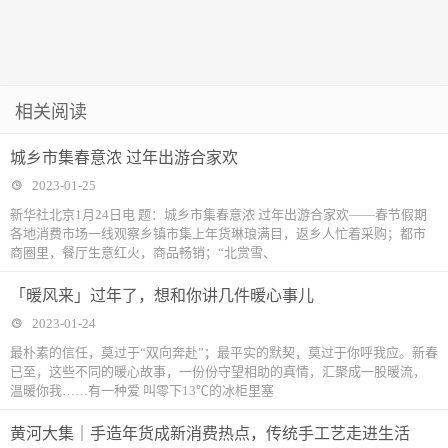
相关阅读
城乡市集春意浓 过年出游合家欢
2023-01-25
新华社北京1月24日电 题：城乡市集春意浓 过年出游合家欢——春节假期
各地消费市场一线观察乡镇市集上年货琳琅满目，返乡人忙着采购；都市
商圈里，餐厅生意红火，商品畅销；“北赏雪、
「暖风来」过年了，想和你讲几件暖心事儿
2023-01-24
最朴素的信任，莫过于“双向奔赴”；最平实的默契，莫过于你呼我应。新春
已至，这些不同的暖心故事，一份份守望相助的真情，汇聚成一股暖流，
温暖你我……有一种爱 叫零下13℃的冰柜里塞
黄河大集｜手造年货成新消费热点，传统手工艺走进生活