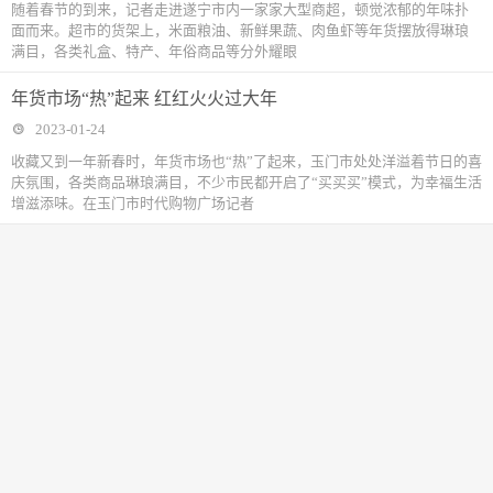
随着春节的到来，记者走进遂宁市内一家家大型商超，顿觉浓郁的年味扑
面而来。超市的货架上，米面粮油、新鲜果蔬、肉鱼虾等年货摆放得琳琅
满目，各类礼盒、特产、年俗商品等分外耀眼
年货市场“热”起来 红红火火过大年
2023-01-24
收藏又到一年新春时，年货市场也“热”了起来，玉门市处处洋溢着节日的喜
庆氛围，各类商品琳琅满目，不少市民都开启了“买买买”模式，为幸福生活
增滋添味。在玉门市时代购物广场记者