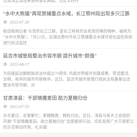
让我决定站出来说明事实真相，为正义的行
“水中大熊猫”再现禁捕重点水域，长江鄂州段出现多只江豚
2022-07-28
极目新闻记者 马浩然长江江豚，是长江特有的古老而珍稀的物种，被称为
“水中大熊猫”。7月22日，在湖北鄂州市长江禁捕重点水域可视化监控系统
进行执法监控
延吉市城管局整治市容市貌 提升城市“颜值”
2022-08-17
为迎接延边朝鲜族自治州成立70周年, 巩固文明城市创建成果，营造整洁、
文明、有序的城市市容秩序。近日，延吉市城市管理行政执法局重拳出击
整治市容市貌，对
甘肃漳县：干部情撒麦田 助力夏粮归仓
2022-07-25
炎炎夏日，农事繁忙；麦穗飘香，颗粒归仓。近日，漳县马泉乡工会组织
开展“干部情撒麦田，助力夏粮归仓”志愿服务行动，切实发挥广大干部职工
的示范带动作用，扎实细