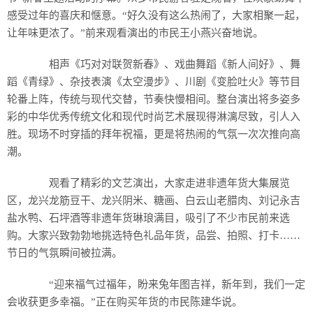
感受过年的喜庆和惬意。“好久没有这么热闹了，大家相聚一起，
让年味更浓了。”前来观看演出的市民王小燕兴奋地说。
相声《巧对对联贺新春》、戏曲舞蹈《新人间好》、舞
蹈《青绿》、杂技表演《太空漫步》、川剧《变脸吐火》等节目
轮番上阵，传统与现代交替，节奏快慢相间。整台演出将多姿多
彩的中华优秀传统文化和现代时尚艺术展现得淋漓尽致，引人入
胜。现场不时穿插的拜年祝福，更是将热闹的气氛一次次推向高
潮。
观看了精彩的文艺演出，大家走进非遗年货大集展览
区，龙兴龙筋豆干、龙兴阴米、糖画、白云山老腊肉、刘记永吉
盐水鸭、石坪酒等非遗年货琳琅满目，吸引了不少市民前来选
购。大家兴致勃勃地挑选特色礼品年货，品尝、拍照、打卡……
节日的气氛瞬间被拉满。
“迎来福气过福年，盼来兔年图吉祥，新年到，我们一定
会收获更多幸福。”正在购买年货的市民陈建华说。