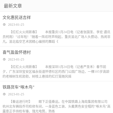
最新文章
文化惠民送吉祥
2023-01-25
【红红火火闹新春】 本报重庆1月24日电（记者张国圣、李宏 通讯
员柯雨）“过年啦！”随着一阵欢呼声响起，重庆渝北广场人头攒动、热闹非
凡。渝北临空艺术团精心编排的舞蹈《
喜气盈盈怀德村
2023-01-25
【红红火火闹新春】 本报深圳1月24日电（记者严圣禾）春节前
夕，广东深圳宝安区福永街道怀德社区的西门公园广场边，一棵105岁高龄
的老榕树生机勃勃，树枝上悬挂的红灯笼随风摇
铁路货车“啄木鸟”
2023-01-25
【春运进行时】 眼下正值春运。在中国铁路上海局集团有限公司
杭州北车辆段乔司检修车间，一身蓝色工装、头戴黄色安全帽的“啄木鸟”高
露意正手持检车锤、强光电筒，熟练