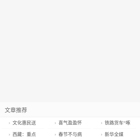
文章推荐
文化惠民送
喜气盈盈怀
铁路货车“啄
吉祥
德村
木鸟”
西藏：重点
春节不与病
新华全媒