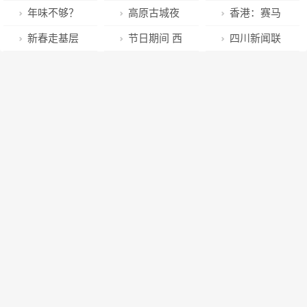
项目为发展蓄
毒“打照面”，
+丨高原古城
年味不够？
高原古城夜
香港：赛马
势聚能
专家为“未阳”
夜 市集灯火煌
快来循环播放
市集灯火煌
贺新年
新春走基层
节日期间 西
四川新闻联
老人防疫支招
——拉萨夜经
这些BGM！
——拉萨夜经
丨这片川渝交
安公安交警严
播丨万名员工
济观察
济观察
界地 有了基层
查酒驾醉驾
坚守岗位 护航
治理“新法宝”
春节用电安全