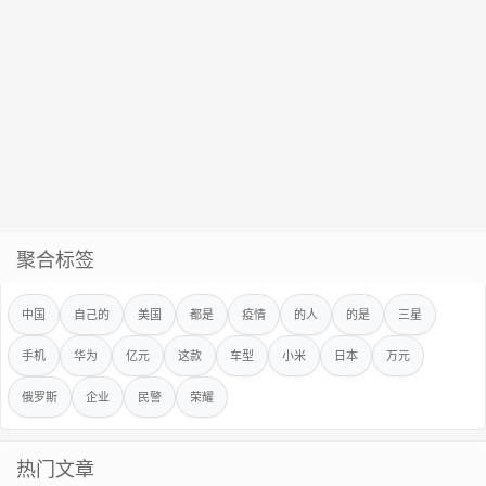
聚合标签
中国
自己的
美国
都是
疫情
的人
的是
三星
手机
华为
亿元
这款
车型
小米
日本
万元
俄罗斯
企业
民警
荣耀
热门文章