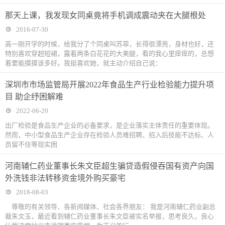
那天上课，我发现女同桌竟将手机调成震动夹在大腿根处
2016-07-30
高一刚开学的时候，给我分了个同桌叫苏菲，长得很漂亮，身材也好，还
特别喜欢穿超短裙，露着两条白花花的大美腿，看的我心里痒痒的，总想
着要能摸摸该多好。我挺喜欢她，就主动介绍自己说：
深圳市市场监管局开展2022年食品生产行业检验能力提升项
目 助企纾困解难
2022-06-20
出厂检验是食品生产企业的必备要求，是企业落实主体责任的重要体现。
然而，中小型食品生产企业存在检验人员难招聘、招入后技能不达标、人
员留不住等现实困
河南辅仁药业董事长朱文臣超生骗贷造假侵吞国有资产向国
外洗钱非法转移资金境外购买豪宅
2018-08-03
尊敬的有关领导、各新闻媒体、社会各界朋友： 我是河南辅仁药业副总
裁朱文玉，最近看到辅仁药业董事长朱文臣被实名举报，思考良久，良心