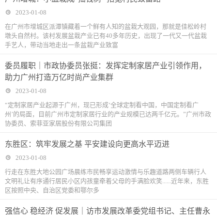
2023-01-08
在广州市增城区派潭镇藏着一个鲜有人知的盆栽大观园，那就是佳松岭村
墩头自然村。该村发展盆栽产业已有40多年历史，出现了一代又一代盆栽
手艺人，带动当地走出一条盆栽产业致富
委员履职｜市政协委员张挺：发挥定制家居产业引领作用，
助力广州打造万亿时尚产业集群
2023-01-08
“定制家居产业起源于广州，现已形成‘全球定制看中国，中国定制看广
州’的局面，目前广州市定制家居行业的产业规模已达两千亿元。”广州市政
协委员、索菲亚家居股份有限公司集团
东胜区：筑牢发展之基 平安建设向更高水平迈进
2023-01-08
行走在东胜大地公园广场晨练市民畅享运动激情与乐趣道路两侧车辆行人
文明礼让有序通行居民小区内孩童牵着父母的手满脸欢笑......近年来，东胜
区按照中央、自治区党委和鄂尔多
强信心 稳经济 促发展｜访市发展改革委党组书记、主任曹永