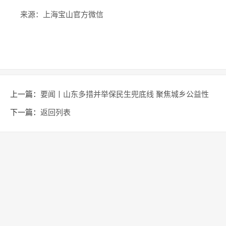
来源：上海宝山官方微信
上一篇：
要闻丨山东多措并举保民生兜底线 聚焦城乡公益性
岗位开发等领域出台五项政策
下一篇：
返回列表