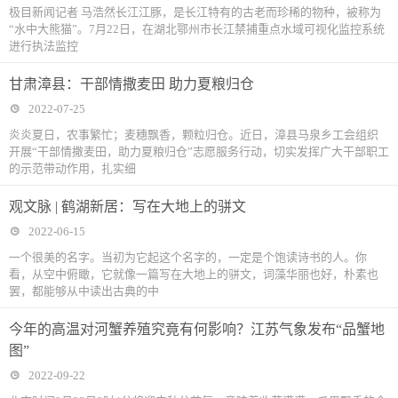
极目新闻记者 马浩然长江江豚，是长江特有的古老而珍稀的物种，被称为
“水中大熊猫”。7月22日，在湖北鄂州市长江禁捕重点水域可视化监控系统
进行执法监控
甘肃漳县：干部情撒麦田 助力夏粮归仓
2022-07-25
炎炎夏日，农事繁忙；麦穗飘香，颗粒归仓。近日，漳县马泉乡工会组织
开展“干部情撒麦田，助力夏粮归仓”志愿服务行动，切实发挥广大干部职工
的示范带动作用，扎实细
观文脉 | 鹤湖新居：写在大地上的骈文
2022-06-15
一个很美的名字。当初为它起这个名字的，一定是个饱读诗书的人。你
看，从空中俯瞰，它就像一篇写在大地上的骈文，词藻华丽也好，朴素也
罢，都能够从中读出古典的中
今年的高温对河蟹养殖究竟有何影响？江苏气象发布“品蟹地
图”
2022-09-22