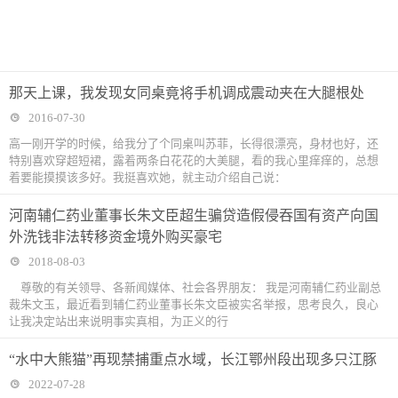
那天上课，我发现女同桌竟将手机调成震动夹在大腿根处
2016-07-30
高一刚开学的时候，给我分了个同桌叫苏菲，长得很漂亮，身材也好，还
特别喜欢穿超短裙，露着两条白花花的大美腿，看的我心里痒痒的，总想
着要能摸摸该多好。我挺喜欢她，就主动介绍自己说：
河南辅仁药业董事长朱文臣超生骗贷造假侵吞国有资产向国
外洗钱非法转移资金境外购买豪宅
2018-08-03
尊敬的有关领导、各新闻媒体、社会各界朋友： 我是河南辅仁药业副总
裁朱文玉，最近看到辅仁药业董事长朱文臣被实名举报，思考良久，良心
让我决定站出来说明事实真相，为正义的行
“水中大熊猫”再现禁捕重点水域，长江鄂州段出现多只江豚
2022-07-28