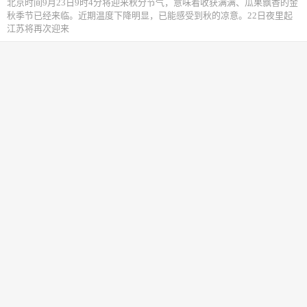
北京时间9月23日9时4分将迎来秋分节气，意味着收获满满、瓜果飘香的金
秋季节已经来临。近期温度下降明显，已能感受到秋的凉意。22日夜里起
江苏将再次迎来