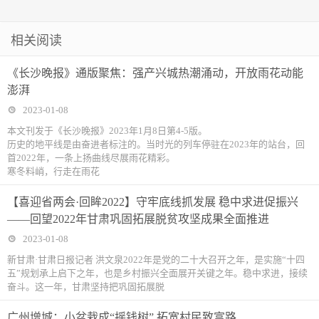
相关阅读
《长沙晚报》通版聚焦：强产兴城热潮涌动，开放雨花动能
澎湃
2023-01-08
本文刊发于《长沙晚报》2023年1月8日第4-5版。
历史的地平线是由奋进者标注的。当时光的列车停驻在2023年的站台，回
首2022年，一条上扬曲线尽展雨花精彩。
寒冬料峭，行走在雨花
【喜迎省两会·回眸2022】守牢底线抓发展 稳中求进促振兴
——回望2022年甘肃巩固拓展脱贫攻坚成果全面推进
2023-01-08
新甘肃·甘肃日报记者 洪文泉2022年是党的二十大召开之年，是实施“十四
五”规划承上启下之年，也是乡村振兴全面展开关键之年。稳中求进，接续
奋斗。这一年，甘肃坚持把巩固拓展脱
广州增城：小盆栽成“摇钱树” 拓宽村民致富路