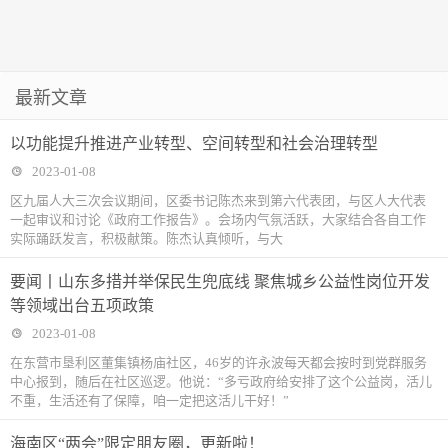
最新文章
以功能提升推进产业转型、空间转型和社会治理转型
2023-01-08
区九届人大三次会议期间，区委书记陈杰来到第六代表团，与区人大代表
一起审议和讨论《政府工作报告》。会场内气氛活跃，大家结合各自工作
实际踊跃发言，积极献策。陈杰认真倾听，与大
要闻丨山东多措并举保民生兜底线 聚焦城乡公益性岗位开发
等领域出台五项政策
2023-01-08
在东营市垦利区董集镇杨庙社区，46岁的许永波每天都会按时到党群服务
中心报到，随后在社区巡逻。他说：“多亏政府给安排了这个公益岗，活儿
不重，生活还有了保障，咱一定把这活儿干好！”
海南区“两会”限定朋友圈，更新啦！