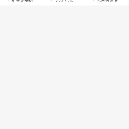
始恢复内地与
计量服务保民
目前所表现出
新春走基层
“乙类乙管”
总台独家专
型
位开发等领域
升学神话还能
会长
班，今日预计
香港人员正常
生 “秤”心如意
来的特点有什
丨记者手记：
后，这些情况
访国家卫健委
出台五项政策
继续吗
10架次
往来
过春节
么？致病力和
致敬基层“送奶
下可以采取紧
医政司司长焦
毒性有变强
人”
急防控措施
雅辉
吗？中国疾控
中心回应