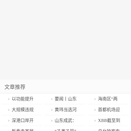
文章推荐
以功能提升
要闻丨山东
海南区“两
推进产业转
多措并举保民
会”限定朋友
大规模违规
黄玮当选河
首都机场迎
型、空间转型
生兜底线 聚焦
圈，更新啦！
招生被约谈，
南省医师协会
来“乙类乙管”
深港口岸开
山东成武：
XBB截至到
和社会治理转
城乡公益性岗
超级高中们的
新一届理事会
后首班入境航