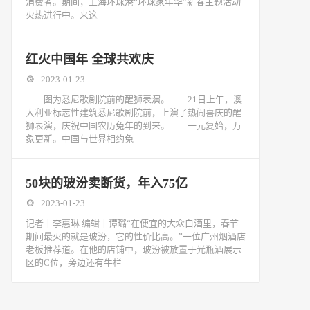
消费者。期间，上海环球港“环球家年华”新春主题活动
火热进行中。来这
红火中国年 全球共欢庆
2023-01-23
图为悉尼歌剧院前的醒狮表演。 21日上午，澳
大利亚标志性建筑悉尼歌剧院前，上演了热闹喜庆的醒
狮表演，庆祝中国农历兔年的到来。 一元复始，万
象更新。中国与世界相约兔
50块的玻汾卖断货，年入75亿
2023-01-23
记者丨李惠琳 编辑丨谭璐“在便宜的大众白酒里，春节
期间最火的就是玻汾，它的性价比高。”一位广州烟酒店
老板推荐道。在他的店铺中，玻汾被放置于光瓶酒展示
区的C位，旁边还有牛栏