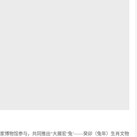
0家博物馆参与，共同推出“大展宏‘兔’——癸卯（兔年）生肖文物