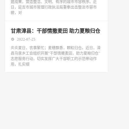
建成果，营造整洁、文明、有序的城市市容秩序。近
日，延吉市城市管理行政执法局重拳出击整治市容市
貌，对
甘肃漳县：干部情撒麦田 助力夏粮归仓
2022-07-25
炎炎夏日，农事繁忙；麦穗飘香，颗粒归仓。近日，漳
县马泉乡工会组织开展“干部情撒麦田，助力夏粮归仓”
志愿服务行动，切实发挥广大干部职工的示范带动作
用，扎实细