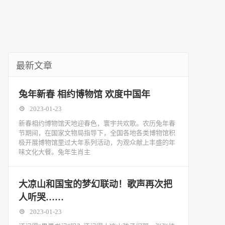
最新文章
兔年新春 相约博物馆 欢度中国年
2023-01-23
新春相约博物馆天地迎春色，寰宇共欢歌。农历兔年春
节期间，在国家文物局指导下，全国各地各类博物馆积
极开展博物馆里过大年系列活动，为观众献上丰盛的年
味文化大餐。兔年生肖主
大凉山和国宝的梦幻联动！歌声再次把
人听哭……
2023-01-23