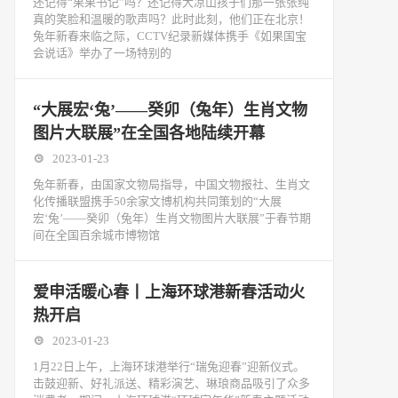
还记得“果果书记”吗？还记得大凉山孩子们那一张张纯
真的笑脸和温暖的歌声吗？此时此刻，他们正在北京！
兔年新春来临之际，CCTV纪录新媒体携手《如果国宝
会说话》举办了一场特别的
“大展宏‘兔’——癸卯（兔年）生肖文物
图片大联展”在全国各地陆续开幕
2023-01-23
兔年新春，由国家文物局指导，中国文物报社、生肖文
化传播联盟携手50余家文博机构共同策划的“大展
宏‘兔’——癸卯（兔年）生肖文物图片大联展”于春节期
间在全国百余城市博物馆
爱申活暖心春丨上海环球港新春活动火
热开启
2023-01-23
1月22日上午，上海环球港举行“瑞兔迎春”迎新仪式。
击鼓迎新、好礼派送、精彩演艺、琳琅商品吸引了众多