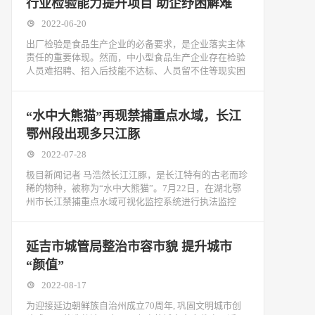
行业检验能力提升项目 助企纾困解难
2022-06-20
出厂检验是食品生产企业的必备要求，是企业落实主体
责任的重要体现。然而，中小型食品生产企业存在检验
人员难招聘、招入后技能不达标、人员留不住等现实困
“水中大熊猫”再现禁捕重点水域，长江
鄂州段出现多只江豚
2022-07-28
极目新闻记者 马浩然长江江豚，是长江特有的古老而珍
稀的物种，被称为“水中大熊猫”。7月22日，在湖北鄂
州市长江禁捕重点水域可视化监控系统进行执法监控
延吉市城管局整治市容市貌 提升城市
“颜值”
2022-08-17
为迎接延边朝鲜族自治州成立70周年, 巩固文明城市创