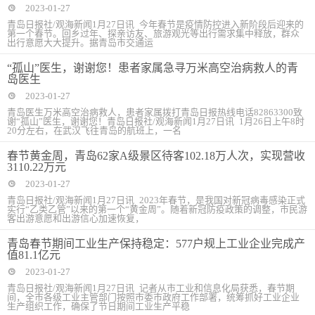
2023-01-27
青岛日报社/观海新闻1月27日讯 今年春节是疫情防控进入新阶段后迎来的
第一个春节。回乡过年、探亲访友、旅游观光等出行需求集中释放，群众
出行意愿大大提升。据青岛市交通运
“孤山”医生，谢谢您！患者家属急寻万米高空治病救人的青
岛医生
2023-01-27
青岛医生万米高空治病救人，患者家属拨打青岛日报热线电话82863300致
谢“孤山”医生，谢谢您！青岛日报社/观海新闻1月27日讯 1月26日上午8时
20分左右，在武汉飞往青岛的航班上，一名
春节黄金周，青岛62家A级景区待客102.18万人次，实现营收
3110.22万元
2023-01-27
青岛日报社/观海新闻1月27日讯 2023年春节，是我国对新冠病毒感染正式
实行“乙类乙管”以来的第一个“黄金周”。随着新冠防疫政策的调整，市民游
客出游意愿和出游信心加速恢复，
青岛春节期间工业生产保持稳定：577户规上工业企业完成产
值81.1亿元
2023-01-27
青岛日报社/观海新闻1月27日讯 记者从市工业和信息化局获悉，春节期
间，全市各级工业主管部门按照市委市政府工作部署，统筹抓好工业企业
生产组织工作，确保了节日期间工业生产平稳