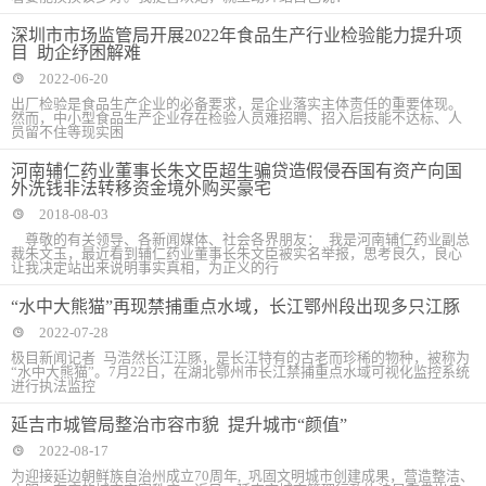
深圳市市场监管局开展2022年食品生产行业检验能力提升项
目 助企纾困解难
2022-06-20
出厂检验是食品生产企业的必备要求，是企业落实主体责任的重要体现。
然而，中小型食品生产企业存在检验人员难招聘、招入后技能不达标、人
员留不住等现实困
河南辅仁药业董事长朱文臣超生骗贷造假侵吞国有资产向国
外洗钱非法转移资金境外购买豪宅
2018-08-03
尊敬的有关领导、各新闻媒体、社会各界朋友： 我是河南辅仁药业副总
裁朱文玉，最近看到辅仁药业董事长朱文臣被实名举报，思考良久，良心
让我决定站出来说明事实真相，为正义的行
“水中大熊猫”再现禁捕重点水域，长江鄂州段出现多只江豚
2022-07-28
极目新闻记者 马浩然长江江豚，是长江特有的古老而珍稀的物种，被称为
“水中大熊猫”。7月22日，在湖北鄂州市长江禁捕重点水域可视化监控系统
进行执法监控
延吉市城管局整治市容市貌 提升城市“颜值”
2022-08-17
为迎接延边朝鲜族自治州成立70周年, 巩固文明城市创建成果，营造整洁、