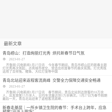
最新文章
青岛崂山：打造绚丽灯光秀 烘托新春节日气氛
2023-01-27
齐鲁网·闪电新闻1月27日讯 今年春节期间，青岛市崂山区的新春主题
灯光秀再次亮起，点亮城市夜空，营造出欢度春节的喜庆氛围。灯光秀既
运用了吉祥兔、鲤鱼、大红灯笼等中国
青岛北站迎来返程客流高峰 交警全力保障交通安全畅通
2023-01-27
齐鲁网·闪电新闻1月27日讯 春节期间，青岛北站到达旅客约16万余
人，出发旅客15万余人，日均车流量达到1万余辆次。1月27日为春节假期
最后一天，青岛北站迎来了返程客流高峰，
新春走基层｜一所乡镇卫生院的春节：手术台上跨年，应急
预案“没派上用场”