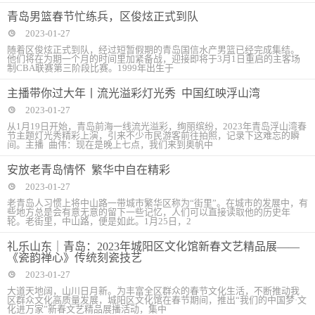
青岛男篮春节忙练兵，区俊炫正式到队
2023-01-27
随着区俊炫正式到队，经过短暂假期的青岛国信水产男篮已经完成集结。
他们将在为期一个月的时间里加紧备战，迎接即将于3月1日重启的主客场
制CBA联赛第三阶段比赛。1999年出生于
主播带你过大年丨流光溢彩灯光秀 中国红映浮山湾
2023-01-27
从1月19日开始，青岛前海一线流光溢彩，绚丽缤纷，2023年青岛浮山湾春
节主题灯光秀精彩上演，引来不少市民游客前往拍照，记录下这难忘的瞬
间。主播 曲伟：现在是晚上七点，我们来到奥帆中
安放老青岛情怀 繁华中自在精彩
2023-01-27
老青岛人习惯上将中山路一带城市繁华区称为“街里”。在城市的发展中，有
些地方总是会有意无意的留下一些记忆，人们可以直接读取他的历史年
轮。老街里，中山路，便是如此。1月25日，2
礼乐山东｜青岛：2023年城阳区文化馆新春文艺精品展——
《瓷韵禅心》传统刻瓷技艺
2023-01-27
大道天地阔，山川日月新。为丰富全区群众的春节文化生活，不断推动我
区群众文化高质量发展，城阳区文化馆在春节期间，推出“我们的中国梦·文
化进万家”新春文艺精品展播活动，集中