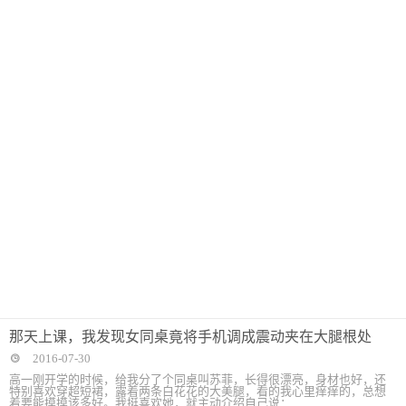
那天上课，我发现女同桌竟将手机调成震动夹在大腿根处
2016-07-30
高一刚开学的时候，给我分了个同桌叫苏菲，长得很漂亮，身材也好，还
特别喜欢穿超短裙，露着两条白花花的大美腿，看的我心里痒痒的，总想
着要能摸摸该多好。我挺喜欢她，就主动介绍自己说：