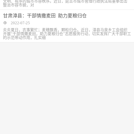
文明、有序的城市市容秩序。近日，延吉市城市管理行政执法局重拳出击
整治市容市貌，对
甘肃漳县：干部情撒麦田 助力夏粮归仓
2022-07-25
炎炎夏日，农事繁忙；麦穗飘香，颗粒归仓。近日，漳县马泉乡工会组织
开展“干部情撒麦田，助力夏粮归仓”志愿服务行动，切实发挥广大干部职工
的示范带动作用，扎实细