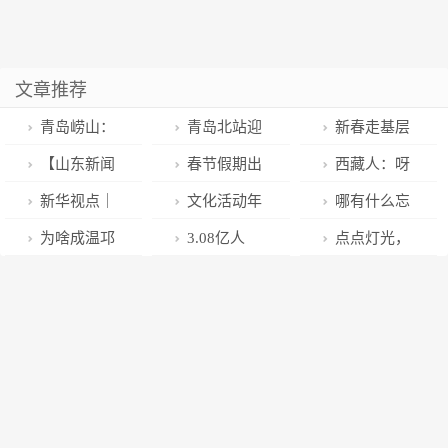
文章推荐
青岛崂山：
青岛北站迎
新春走基层
打造绚丽灯光
来返程客流高
｜一所乡镇卫
【山东新闻
春节假期出
西藏人：呀
秀 烘托新春
峰 交警全力
生院的春节：
联播】 夏
行，宁波绘就
挞！上班了！
新华视点｜
文化活动年
哪有什么忘
节日气氛
保障交通安全
手术台上跨
津：春节庙会
文明旅游“风景
年的记忆 画
味浓，雅安文
不了的人，真
为啥成温邛
3.08亿人
点点灯光，
畅通
年，应急预案
日游客量超过
线”！
的传承
旅市场扬眉
正难忘的只是
高速不收费，
次！
美如星空！草
“没派上用场”
2万人，特色
“兔”气
过去的自己。
成灌高速要收
莓大棚夜晚亮
文化带动文旅
丨漫画
费？最新回应
灯，这是为什
市场加快复苏
→
么呢？