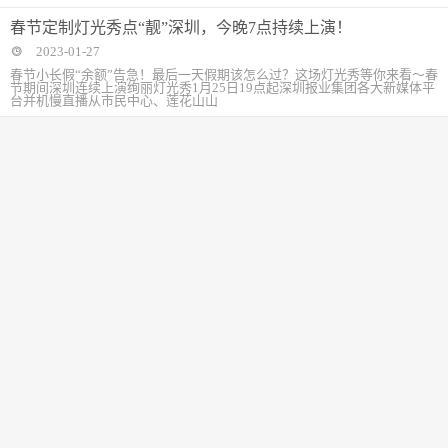
春节定制灯光秀点“靓”深圳，今晚7点持续上演！
2023-01-27
春节小长假“余额”告急！最后一天假期该怎么过？这场灯光秀等你来看～春
节期间深圳连续上演绚丽灯光秀1月25日19点起深圳报业集团各大新媒体平
台并机慢直播从市民中心、莲花山山