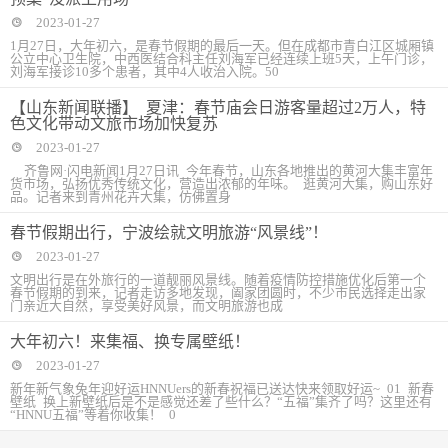
2023-01-27
1月27日，大年初六，是春节假期的最后一天。但在成都市青白江区城厢镇
公立中心卫生院，中西医结合科主任刘海军已经连续上班5天，上午门诊，
刘海军接诊10多个患者，其中4人收治入院。50
【山东新闻联播】 夏津：春节庙会日游客量超过2万人，特
色文化带动文旅市场加快复苏
2023-01-27
齐鲁网·闪电新闻1月27日讯 今年春节，山东各地推出的黄河大集丰富年
货市场，弘扬优秀传统文化，营造出浓郁的年味。 逛黄河大集，购山东好
品。记者来到青州花卉大集，仿佛置身
春节假期出行，宁波绘就文明旅游“风景线”！
2023-01-27
文明出行是在外旅行的一道靓丽风景线。随着疫情防控措施优化后第一个
春节假期的到来，记者走访多地发现，阖家团圆时，不少市民选择走出家
门亲近大自然，享受美好风景，而文明旅游也成
大年初六！来集福、换专属壁纸！
2023-01-27
新年新气象兔年迎好运HNNUers的新春祝福已送达快来领取好运~ 01 新春
壁纸 换上新壁纸后是不是感觉还差了些什么？“五福”集齐了吗？这里还有
“HNNU五福”等着你收集！ 0