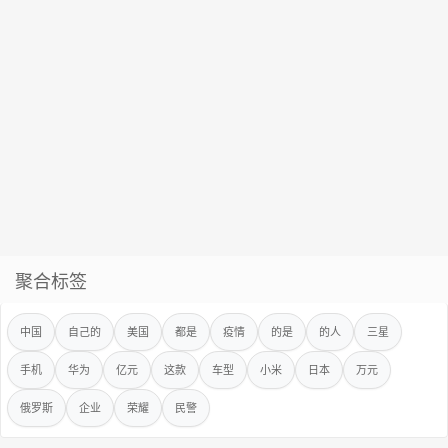
聚合标签
中国
自己的
美国
都是
疫情
的是
的人
三星
手机
华为
亿元
这款
车型
小米
日本
万元
俄罗斯
企业
荣耀
民警