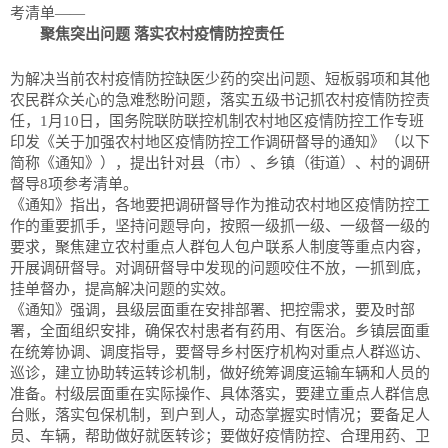
考清单——
聚焦突出问题 落实农村疫情防控责任
为解决当前农村疫情防控缺医少药的突出问题、短板弱项和其他
农民群众关心的急难愁盼问题，落实五级书记抓农村疫情防控责
任，1月10日，国务院联防联控机制农村地区疫情防控工作专班
印发《关于加强农村地区疫情防控工作调研督导的通知》（以下
简称《通知》），提出针对县（市）、乡镇（街道）、村的调研
督导8项参考清单。
《通知》指出，各地要把调研督导作为推动农村地区疫情防控工
作的重要抓手，坚持问题导向，按照一级抓一级、一级督一级的
要求，聚焦建立农村重点人群包人包户联系人制度等重点内容，
开展调研督导。对调研督导中发现的问题咬住不放，一抓到底，
挂单督办，提高解决问题的实效。
《通知》强调，县级层面重在安排部署、把控需求，要及时部
署，全面组织安排，确保农村患者有药用、有医治。乡镇层面重
在统筹协调、调度指导，要督导乡村医疗机构对重点人群巡访、
巡诊，建立协助转运转诊机制，做好统筹调度运输车辆和人员的
准备。村级层面重在实际操作、具体落实，要建立重点人群信息
台账，落实包保机制，到户到人，动态掌握实时情况；要备足人
员、车辆，帮助做好就医转诊；要做好疫情防控、合理用药、卫