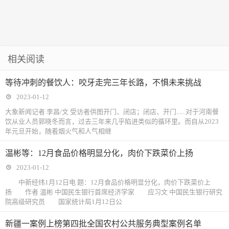
相关阅读
等待冲刺的餐饮人：咬牙走完三年长路，不惧未来挑战
2023-01-12
大象新闻记者 李昌/文 受访者供图开门、闭店；闭店、开门......对于河南餐
饮从业人员郭晓冬而言，过去三年来几乎陷进类似的循环里。而自从2023
年元旦开始，随着烟火气和人气相继
温彬等：12月食品价格明显分化，肉价下跌菜价上扬
2023-01-12
中新经纬1月12日电 题：12月食品价格明显分化，肉价下跌菜价上
扬 作者 温彬 中国民生银行首席经济学家 应习文 中国民生银行研究
院高级研究员 国家统计局1月12日公
新疆一案例上榜第四批全国农村公共服务典型案例名单