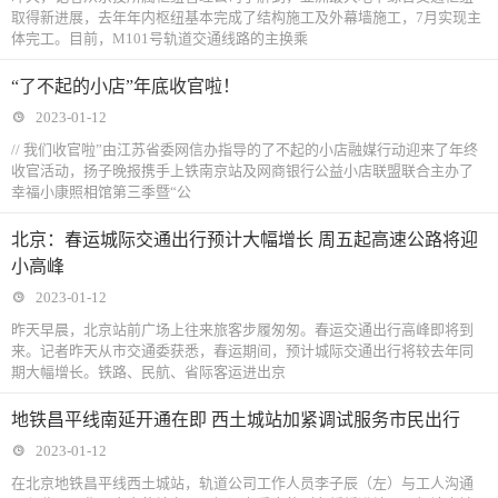
取得新进展，去年年内枢纽基本完成了结构施工及外幕墙施工，7月实现主
体完工。目前，M101号轨道交通线路的主换乘
“了不起的小店”年底收官啦！
2023-01-12
// 我们收官啦”由江苏省委网信办指导的了不起的小店融媒行动迎来了年终
收官活动，扬子晚报携手上铁南京站及网商银行公益小店联盟联合主办了
幸福小康照相馆第三季暨“公
北京：春运城际交通出行预计大幅增长 周五起高速公路将迎
小高峰
2023-01-12
昨天早晨，北京站前广场上往来旅客步履匆匆。春运交通出行高峰即将到
来。记者昨天从市交通委获悉，春运期间，预计城际交通出行将较去年同
期大幅增长。铁路、民航、省际客运进出京
地铁昌平线南延开通在即 西土城站加紧调试服务市民出行
2023-01-12
在北京地铁昌平线西土城站，轨道公司工作人员李子辰（左）与工人沟通