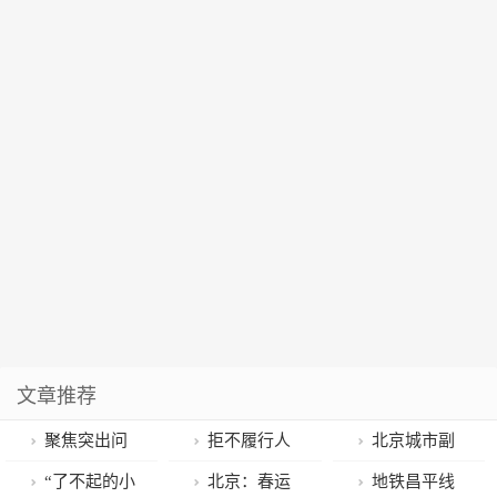
文章推荐
聚焦突出问
拒不履行人
北京城市副
题 落实农村疫
民法院生效裁
中心站主换乘
“了不起的小
北京：春运
地铁昌平线