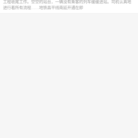
工程收尾工作。空空的站台，一辆没有乘客的列车缓缓进站。司机认真地
进行着所有流程……地铁昌平线南延开通在即