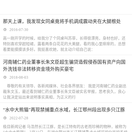
那天上课，我发现女同桌竟将手机调成震动夹在大腿根处
2016-07-30
高一刚开学的时候，给我分了个同桌叫苏菲，长得很漂亮，身材也好，还
特别喜欢穿超短裙，露着两条白花花的大美腿，看的我心里痒痒的，总想
着要能摸摸该多好。我挺喜欢她，就主动介绍自己说：
河南辅仁药业董事长朱文臣超生骗贷造假侵吞国有资产向国
外洗钱非法转移资金境外购买豪宅
2018-08-03
尊敬的有关领导、各新闻媒体、社会各界朋友： 我是河南辅仁药业副总
裁朱文玉，最近看到辅仁药业董事长朱文臣被实名举报，思考良久，良心
让我决定站出来说明事实真相，为正义的行
“水中大熊猫”再现禁捕重点水域，长江鄂州段出现多只江豚
2022-07-28
极目新闻记者 马浩然长江江豚，是长江特有的古老而珍稀的物种，被称为