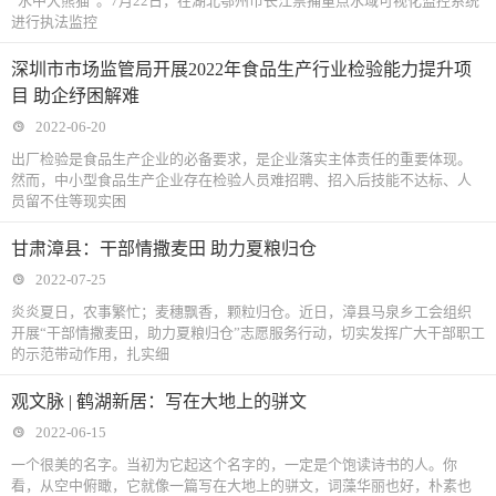
“水中大熊猫”。7月22日，在湖北鄂州市长江禁捕重点水域可视化监控系统
进行执法监控
深圳市市场监管局开展2022年食品生产行业检验能力提升项
目 助企纾困解难
2022-06-20
出厂检验是食品生产企业的必备要求，是企业落实主体责任的重要体现。
然而，中小型食品生产企业存在检验人员难招聘、招入后技能不达标、人
员留不住等现实困
甘肃漳县：干部情撒麦田 助力夏粮归仓
2022-07-25
炎炎夏日，农事繁忙；麦穗飘香，颗粒归仓。近日，漳县马泉乡工会组织
开展“干部情撒麦田，助力夏粮归仓”志愿服务行动，切实发挥广大干部职工
的示范带动作用，扎实细
观文脉 | 鹤湖新居：写在大地上的骈文
2022-06-15
一个很美的名字。当初为它起这个名字的，一定是个饱读诗书的人。你
看，从空中俯瞰，它就像一篇写在大地上的骈文，词藻华丽也好，朴素也