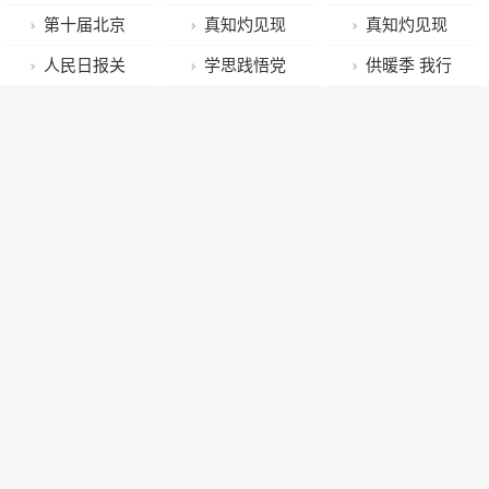
情防控责任
判文书，拘！
通道进入主体
店”年底收官
城际交通出行
南延开通在即
第十届北京
真知灼见现
真知灼见现
结构施工
啦！
预计大幅增长
西土城站加紧
惠民文化消费
场声丨省政协
场声丨省政协
人民日报关
学思践悟党
供暖季 我行
周五起高速公
调试服务市民
季收官 28万场
委员董方军：
委员王琳：将
注吉林｜技术
的二十大精神
动 “V蓝北京”
路将迎小高峰
出行
活动带动120
在人才振兴和
提升履职水平
创新落田间 精
凝心聚力谱写
伴您低碳过冬
亿元消费
产业振兴上贡
为山东经济社
准服务惠“三
高质量发展新
献委员力量
会的发展积极
农”
篇章
建言献策