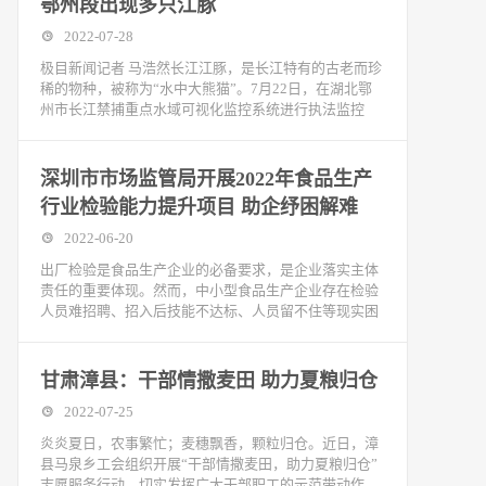
鄂州段出现多只江豚
2022-07-28
极目新闻记者 马浩然长江江豚，是长江特有的古老而珍
稀的物种，被称为“水中大熊猫”。7月22日，在湖北鄂
州市长江禁捕重点水域可视化监控系统进行执法监控
深圳市市场监管局开展2022年食品生产
行业检验能力提升项目 助企纾困解难
2022-06-20
出厂检验是食品生产企业的必备要求，是企业落实主体
责任的重要体现。然而，中小型食品生产企业存在检验
人员难招聘、招入后技能不达标、人员留不住等现实困
甘肃漳县：干部情撒麦田 助力夏粮归仓
2022-07-25
炎炎夏日，农事繁忙；麦穗飘香，颗粒归仓。近日，漳
县马泉乡工会组织开展“干部情撒麦田，助力夏粮归仓”
志愿服务行动，切实发挥广大干部职工的示范带动作