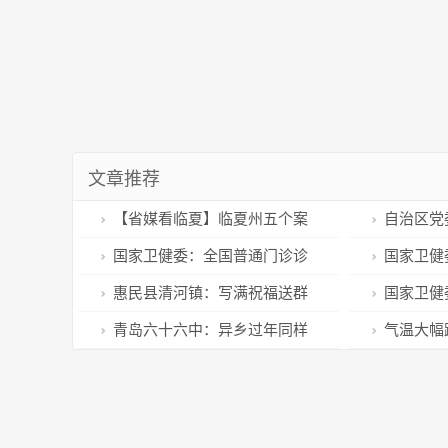
文章推荐
【省媒看临夏】临夏州五个案
自治区党
例入选甘肃省市域社会治理创新
年民生实事
国家卫健委：全国普通门诊诊
国家卫健
实践百强案例
疗总人次基本恢复到疫情前水
疗量12月
惠民县清河镇：写满祝福送群
国家卫健
平，正常诊疗正逐步恢复
各省份城乡
众，共庆美好生活
次1月2日
青岛六十六中：异乡过年同样
气温大幅
峰已过
温暖 350余名新疆孩子青岛过春
伤
节