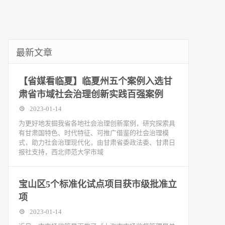
最新文章
【省媒看临夏】临夏州五个案例入选甘
肃省市域社会治理创新实践百强案例
2023-01-14
为更好地发掘我省各地社会治理创新案例，研究探索具
有甘肃国特色、时代特征、可推广借鉴的社会治理模
式，助力社会治理现代化，由甘肃省委政法委、甘肃日
报社支持，西北师范大学市域
宝山区5个标准化试点项目获市级批准立
项
2023-01-14