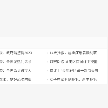
委、政府请您提2023
14天抢救，危重症患者顺利转
建议
入普通病房！浦东新区人民医
委：全国发热门诊诊
以赛促练 番禺区首届环卫技能
院：尽一切可能提高治愈率
23日达峰，高峰已过，
实操竞赛举行 34名城市美容师同
委：全国急诊诊疗人
快评丨“最年轻区管干部”3天参
均下降
台竞技
达峰，数据显示急诊高
赌万余次，由赌及腐不是一种偶
跳水，护好心脑防烫
女子在家剪倒睫毛，新生睫毛
然
磨破眼角膜