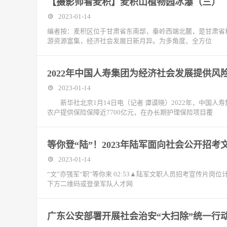
【摄影师看麦积】麦积山植物园冰瀑（三）
2023-01-14
编者按：麦积区位于甘肃省东南部，秦岭西端北麓，是甘肃省
游资源富集，经济社会发展日新月异。为多角度、全方位
2022年中国人寿集团为经济社会发展提供风险
2023-01-14
新华社北京1月14日电（记者 谭谟晓）2022年，中国人寿
农户提供保险保障近7700亿元，在办长期护理保险项目覆
等你登“陆”！2023年陆军面向社会公开招
2023-01-14
“文”亦强军“职”等你来 02:53▲陆军文职人员招考宣传片岗
下方二维码或登录军队人才网
广东公安部署开展社会治安“大扫除”统一行