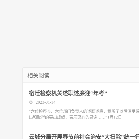
相关阅读
宿迁检察机关述职述廉迎“年考”
2023-01-14
“六位检察长、六位部门负责人的述职述廉，我听了以后深受
出和取得的突出成绩，表示衷心的感谢……”1月12日
云城分局开展春节前社会治安“大扫除”统一