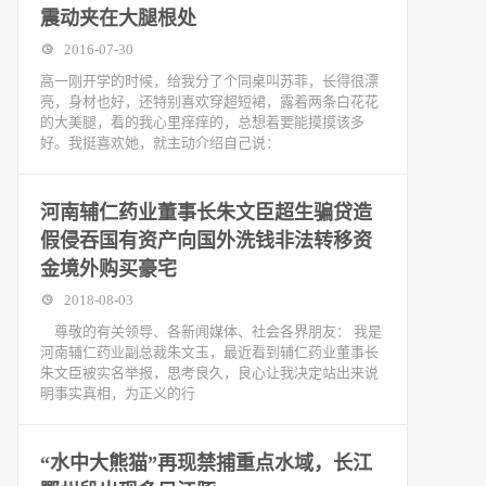
震动夹在大腿根处
2016-07-30
高一刚开学的时候，给我分了个同桌叫苏菲，长得很漂
亮，身材也好，还特别喜欢穿超短裙，露着两条白花花
的大美腿，看的我心里痒痒的，总想着要能摸摸该多
好。我挺喜欢她，就主动介绍自己说：
河南辅仁药业董事长朱文臣超生骗贷造
假侵吞国有资产向国外洗钱非法转移资
金境外购买豪宅
2018-08-03
尊敬的有关领导、各新闻媒体、社会各界朋友： 我是
河南辅仁药业副总裁朱文玉，最近看到辅仁药业董事长
朱文臣被实名举报，思考良久，良心让我决定站出来说
明事实真相，为正义的行
“水中大熊猫”再现禁捕重点水域，长江