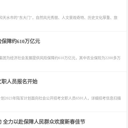
和天水市的“东大门”，自然风光秀丽、人文景观奇特、历史文化厚重、旅
保障约610万亿元
集团为经济社会发展提供风险保障约610万亿元，其中农业保险为2200多万
考文职人员报名开始
位计划2023年陆军计划面向社会公开招考文职人员6591人，详细招考信息扫描
动 全力以赴保障人民群众欢度新春佳节