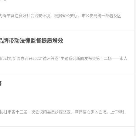
为春节营造良好社会治安环境，根据省公安厅、市公安局统一部署及区
察品牌带动法律监督提质增效
市政府新闻办召开2022“德州答卷”主题系列新闻发布会第十二场——市人
幕
加政协甘肃省十三届一次会议的委员步履坚定、满怀信心步入会场。上午9时，