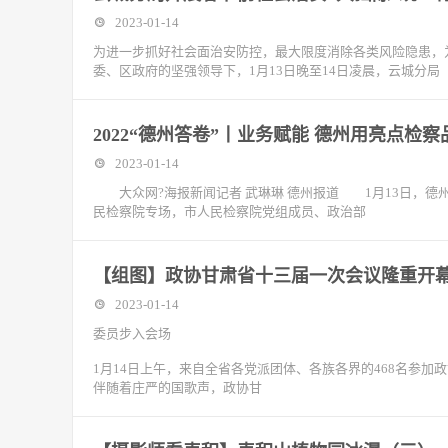
2023-01-14
为进一步抓好社会面治安防控，最大限度消除各类风险隐患，
委、区政府的坚强领导下，1月13日晚至14日凌晨，云城分局
2022“德州答卷”丨业务赋能 德州用亮点检
2023-01-14
大众网?海报新闻记者 武琳琳 德州报道 1月13日，德州
民检察院专场，市人民检察院党组成员、政治部
【组图】政协甘肃省十三届一次会议隆重开
2023-01-14
委员步入会场
1月14日上午，来自全省各党派团体、各族各界的468名参
伴随着庄严的国歌声，政协甘