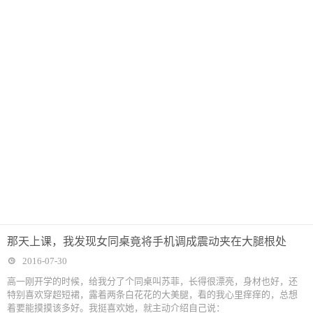
那天上课，我发现女同桌竟将手机调成震动夹在大腿根处
2016-07-30
高一刚开学的时候，给我分了个同桌叫苏菲，长得很漂亮，身材也好，还
特别喜欢穿超短裙，露着两条白花花的大美腿，看的我心里痒痒的，总想
着要能摸摸该多好。我挺喜欢她，就主动介绍自己说：