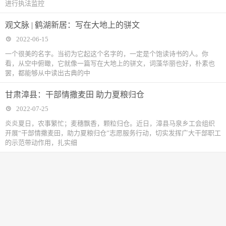
进行执法监控
观文脉 | 鹤湖新居：写在大地上的骈文
2022-06-15
一个很美的名字。当初为它起这个名字的，一定是个饱读诗书的人。你
看，从空中俯瞰，它就像一篇写在大地上的骈文，词藻华丽也好，朴素也
罢，都能够从中读出古典的中
甘肃漳县：干部情撒麦田 助力夏粮归仓
2022-07-25
炎炎夏日，农事繁忙；麦穗飘香，颗粒归仓。近日，漳县马泉乡工会组织
开展“干部情撒麦田，助力夏粮归仓”志愿服务行动，切实发挥广大干部职工
的示范带动作用，扎实细