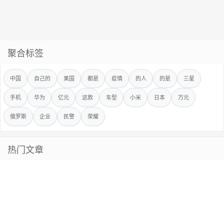
聚合标签
中国
自己的
美国
都是
疫情
的人
的是
三星
手机
华为
亿元
这款
车型
小米
日本
万元
俄罗斯
企业
民警
荣耀
热门文章