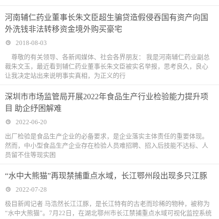
河南辅仁药业董事长朱文臣超生骗贷造假侵吞国有资产向国
外洗钱非法转移资金境外购买豪宅
2018-08-03
尊敬的有关领导、各新闻媒体、社会各界朋友： 我是河南辅仁药业副总
裁朱文玉，最近看到辅仁药业董事长朱文臣被实名举报，思考良久，良心
让我决定站出来说明事实真相，为正义的行
深圳市市场监管局开展2022年食品生产行业检验能力提升项
目 助企纾困解难
2022-06-20
出厂检验是食品生产企业的必备要求，是企业落实主体责任的重要体现。
然而，中小型食品生产企业存在检验人员难招聘、招入后技能不达标、人
员留不住等现实困
“水中大熊猫”再现禁捕重点水域，长江鄂州段出现多只江豚
2022-07-28
极目新闻记者 马浩然长江江豚，是长江特有的古老而珍稀的物种，被称为
“水中大熊猫”。7月22日，在湖北鄂州市长江禁捕重点水域可视化监控系统