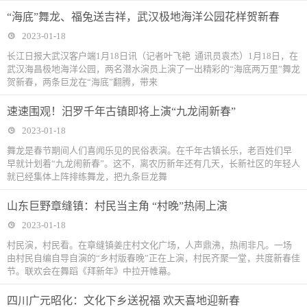
“海底”舞龙、福兔送吉祥，武汉极地海洋公园花样贺新春
2023-01-18
长江日报大武汉客户端1月18日讯（记者叶飞艳 通讯员袁杰）1月18日，在
武汉海昌极地海洋公园，两名潜水演员上演了一出精彩的“海底两万里”舞龙
贺新春，两条巨龙在“海底”翻腾，带来
速速围观！汨罗千年古镇即将上演“九龙闹新春”
2023-01-18
舞龙是春节期间人们喜闻乐见的民俗表演。在千年古镇长乐，老百姓们早
早就计划着“九龙闹新春”。这不，离农历新年还有几天，长新社区的年轻人
就已经集体上阵排练舞龙，把九条巨龙舞
山东巨野章缝镇：村民当主角 “村晚”热闹上演
2023-01-18
村民演，村民看。在章缝镇姜庄村文化广场，人声鼎沸，热闹非凡。一场
由村民自编自导自演的“乡村版春晚”正在上演，村民齐聚一堂，共度新春佳
节。联欢会在舞蹈《拜新年》中拉开帷幕。
四川广元昭化：文化下乡送祝福 欢天喜地迎新春