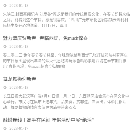
2023-01-18
朱映江 封面新闻记者 刘彦谷“舞龙是我们的传统民俗文化，在春节即将来临
之际，能看到这个节目，感觉很喜庆。”四川广元市昭化区射箭镇云峰村村
民杨生华开心地说道。1月17日，四川
魅力肇庆贺新春 | 春临西堤，兔much惊喜！
2023-01-18
春二零二三·兔年春节春节将至，年味渐浓紫荆西堤已张灯结彩映衬着喜庆
的节日氛围呈现出年味的烟火气息吃喝玩乐皆精彩紫荆西堤在春节期间推
出“春临西堤，兔much惊喜”活动醒狮
舞龙舞狮迎新春
2023-01-18
长江日报大武汉客户端1月18日讯 1月17日，东西湖区庙会集市在区文化中
心举行。市民可在集市上选年货，品美食，赏非遗，看演出，体验民俗活
动。舞龙舞狮的精彩表演更为庙会带来欢欢
融媒连线丨高手在民间 年俗活动中展“绝活”
2023-01-17