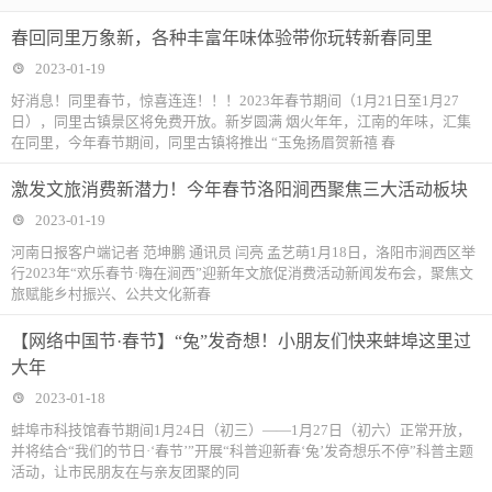
春回同里万象新，各种丰富年味体验带你玩转新春同里
2023-01-19
好消息！同里春节，惊喜连连！！！2023年春节期间（1月21日至1月27
日），同里古镇景区将免费开放。新岁圆满 烟火年年，江南的年味，汇集
在同里，今年春节期间，同里古镇将推出 “玉兔扬眉贺新禧 春
激发文旅消费新潜力！今年春节洛阳涧西聚焦三大活动板块
2023-01-19
河南日报客户端记者 范坤鹏 通讯员 闫亮 孟艺萌1月18日，洛阳市涧西区举
行2023年“欢乐春节·嗨在涧西”迎新年文旅促消费活动新闻发布会，聚焦文
旅赋能乡村振兴、公共文化新春
【网络中国节·春节】“兔”发奇想！小朋友们快来蚌埠这里过
大年
2023-01-18
蚌埠市科技馆春节期间1月24日（初三）——1月27日（初六）正常开放，
并将结合“我们的节日·‘春节’”开展“科普迎新春‘兔’发奇想乐不停”科普主题
活动，让市民朋友在与亲友团聚的同