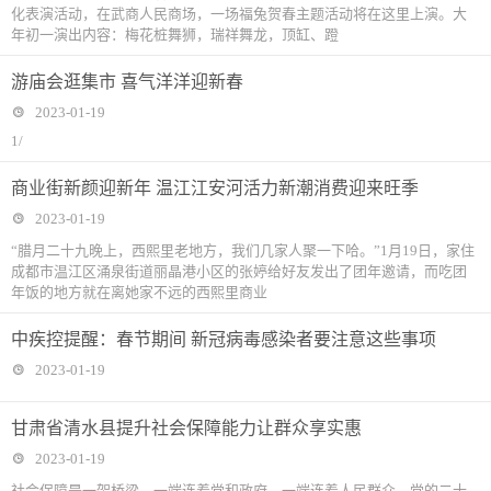
化表演活动，在武商人民商场，一场福兔贺春主题活动将在这里上演。大
年初一演出内容：梅花桩舞狮，瑞祥舞龙，顶缸、蹬
游庙会逛集市 喜气洋洋迎新春
2023-01-19
1/
商业街新颜迎新年 温江江安河活力新潮消费迎来旺季
2023-01-19
“腊月二十九晚上，西熙里老地方，我们几家人聚一下哈。”1月19日，家住
成都市温江区涌泉街道丽晶港小区的张婷给好友发出了团年邀请，而吃团
年饭的地方就在离她家不远的西熙里商业
中疾控提醒：春节期间 新冠病毒感染者要注意这些事项
2023-01-19
甘肃省清水县提升社会保障能力让群众享实惠
2023-01-19
社会保障是一架桥梁，一端连着党和政府，一端连着人民群众。党的二十