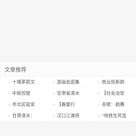
文章推荐
十堰茅箭文
游庙会逛集
商业街新颜
旅2023年新年
市 喜气洋洋迎
迎新年 温江江
中疾控提
甘肃省清水
【社会治安
活动丰富多彩
新春
安河活力新潮
醒：春节期间
县提升社会保
“大扫除”】吴
市北区延安
【春雷行
赤壁：鹤舞
消费迎来旺季
新冠病毒感染
障能力让群众
川警方抓获一
路街道：文明
动】邛崃市市
东港湖 演绎生
甘肃清水：
汉口江滩将
“地铁生死急
者要注意这些
享实惠
名“油老鼠”
典范城市创建
场监管局开展
态美
十件民生实事
上演新春嘉年
救10分钟”站