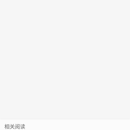
事项
功在平时重在
危化品质量安
让百姓幸福触
华，武汉特色
长讲述：这项
做实
全大检查
手可及
文化集结
技能很重要！
相关阅读