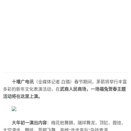
历史
美食
军事
国际
情感
故事
美文
十堰广电讯
（全媒体记者 白璐）春节期间，茅箭将举行丰富
多彩的新年文化表演活动，在
武商人民商场，一场福兔贺春主题
活动将在这里上演。
大年初一演出内容
：梅花桩舞狮，瑞祥舞龙，顶缸、蹬技、
太空漫步、鞭技、草帽飞舞、高椅“步步高升”杂技表演