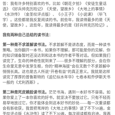
答：我有许多特别喜欢的书，比如《朝花夕拾》《安徒生童话
选》《好兵帅克历险记》《天使，望故乡》《大地上的事情》
《水浒传》（金圣叹评点版）、《小王子》《小说课》（毕飞
宇）。这些都是我反复阅读的书。前些年，我读得最多的是《天
使，望故乡》。这些年，我读得最多的是《好兵帅克历险记》。
我有两种自己总结的读书法：
第一种是不求甚解读书法。
不求甚解不是讲态度，而是一种读书
策略。当你翻开一本书，如果你不理解，那可能是你的见解、你
的知识储备暂时还没达到和这本书的作者平等对话。但如果我们
读完了，生命的神奇性就到来了——很多不理解的部分，会在你
生命里无意中发芽生根，你的“精神海拔”会在无数个不求甚解中
悄悄长高。这也是古人所说“开卷有益”的真正意义。我就是这样
读完了厚厚的普鲁斯特的《追忆似水年华》七卷本和乔伊斯天书
一般的《尤利西斯》。
第二种是死皮赖脸读书法。
茫茫书海，遇到一本好书不容易。如
果你爱上了一本你喜欢的好书，就坚决不要放过它。只有不轻而
易举地放过它，你才能体会到这本好书的妙处——每一次重读都
会有新收获，我曾把苇岸的《大地上的事情》读了不下50遍，金
圣叹评点版《水浒传》读了不下30遍，每次阅读都有启迪。我再