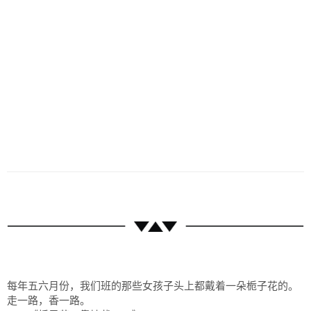
历史
美食
军事
国际
情感
故事
美文
每年五六月份，我们班的那些女孩子头上都戴着一朵栀子花的。
走一路，香一路。