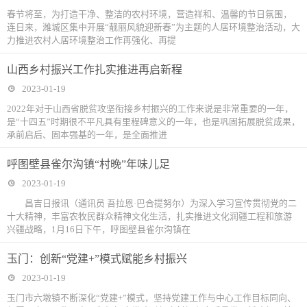
春节将至，为打造干净、整洁的农村环境，营造祥和、温馨的节日氛围，
连日来，潍城区集中开展“靓丽风貌迎新春”为主题的人居环境整治活动，大
力推进农村人居环境整治工作再强化、再提
山西乡村振兴工作扎实推进再启新程
2023-01-19
2022年对于山西省脱贫攻坚衔接乡村振兴的工作来说是非常重要的一年，
是“十四五”时期很不平凡具有里程碑意义的一年，也是巩固拓展脱贫成果，
承前启后、固本强基的一年，是全面推进
呼图壁县雀尔沟镇“村晚”年味儿足
2023-01-19
昌吉日报讯（通讯员 吾拉恩·巴合提努尔）为深入学习宣传贯彻党的二
十大精神，丰富农牧民群众精神文化生活，扎实推进文化润疆工程和旅游
兴疆战略，1月16日下午，呼图壁县雀尔沟镇在
玉门：创新“党建+”模式赋能乡村振兴
2023-01-19
玉门市六墩镇不断深化“党建+”模式，坚持党建工作与中心工作目标同向、