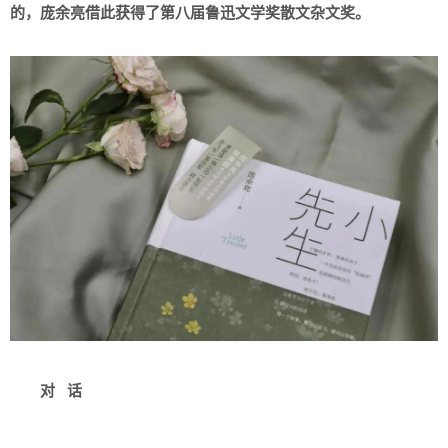
的，庞余亮借此获得了第八届鲁迅文学奖散文杂文奖。
对 话