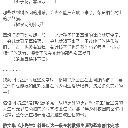
——《栀子花，靠墙栽……》
那些落到树杈间的排球，谁也不能把它取下来了，像是栖在树上
的小熊猫。
——《树杈间的排球》
草垛旧得已如灰烬一般——这时孩子们滑草垛的速度就更快了，
一会儿就到了草垛顶，一会儿就滑下来了，不过他们的快乐依
旧，一点儿也没有减掉。有时孩子们也是我的小老师呢。“小老
师”们的活力，喂养了我在乡村的那些寂寞岁月。
——《沿着草垛往下滑》
…………
读到“小先生”的这些文字时，想到了那些正在上网课的孩子，要
是他们也能被如此欢脱自在的乡村生活所喂养，该是多么美好的
事！
这位“小先生”是作家庞余亮，从18岁到33岁，“小先生”最宝贵的
人生时光都在简陋的乡村学校度过了。那15年乡村校园的空旷和
寂静，至今还在喂养着越来越喜欢回忆的他。
散文集《小先生》就是以这一段乡村教师生涯为蓝本创作完成