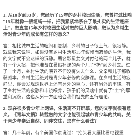
1. 从18岁到33岁，您经历了15年的乡村校园生活，您曾打过比喻
“15年就像一根缆绳一样，把我紧紧地系在了最扎实的生活底座
上”，您直言15年乡村校园生活对您的巨大影响，您认为乡村生
活对青少年的成长有怎样的意义？
答：相比城市生活的喧闹和复制，乡村的日子很土气，很寂静。
就拿我来说吧，如果没有乡村生活那15年缓慢而寂静的生活，我
的文字就不会这样的沉静。著名影星姜文对付他的两个儿子，就
有一个大招，把他准备在暑假补课的两个儿子“扔”到乡村去。过
了一个月，乡村生活的喂养不但没有失去什么，父亲和儿子都收
获颇丰。乡村生活绝对是青少年必修的寂静课。在乡村生活的寂
静里，你会发现这世界上还有另外的重心，还有另外的丰饶。有
了乡村生活的寂静和丰饶喂养，孩子们的灵魂中就有了“土”的厚
重和沉稳，这也从另一方面暗合我们祖先的五行理论。
2. 现在很多青少年上网课，生活离不开屏幕，您的文字就很有意
义，《青年文摘》转载您的文字也能引起城市青少年的共鸣。关
于青少年亲近自然、同伴交往，您有什么看法？
答：几十年前，有个美国作家说过：“抬头看大雁比看电视重