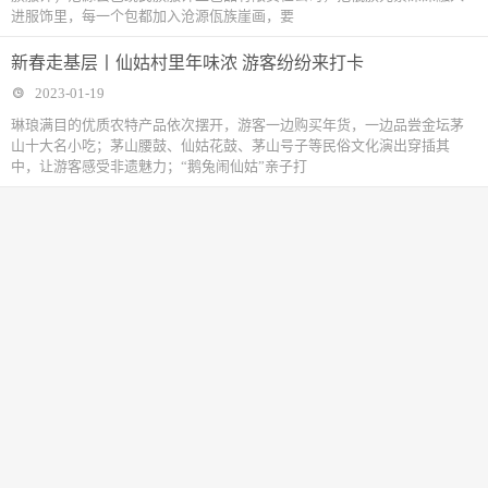
进服饰里，每一个包都加入沧源佤族崖画，要
新春走基层丨仙姑村里年味浓 游客纷纷来打卡
2023-01-19
琳琅满目的优质农特产品依次摆开，游客一边购买年货，一边品尝金坛茅
山十大名小吃；茅山腰鼓、仙姑花鼓、茅山号子等民俗文化演出穿插其
中，让游客感受非遗魅力；“鹅兔闹仙姑”亲子打