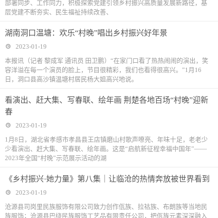
部署同步、工作同力，积极探索党建引领乡村振兴高质量发展新路径，基
层党建不断夯实、民生福祉持续改善、
湖南洞口温塘：欢乐“村晚”唱出乡村振兴好年景
2023-01-19
本报讯（记者 黎成军 通讯员 田卫鹏）“在家门口看了热热闹闹的演出，笑
容洋溢在每一个演员的脸上，节目很精彩，我们也看得很高兴。”1月16
日，洞口县高沙镇温塘村居民杨大姐高兴地说。
看演出、赶大集、写春联、绘年画 荆楚各地百场“村晚”迎新
春
2023-01-19
1月8日，湖北省孝感市孝昌县王店镇磨山村歌声嘹亮、年味十足，老老少
少看演出、赶大集、写春联、绘年画。这是“启航新征程幸福中国年”——
2023年全国“村晚”示范展示活动的湖
《乡村振兴·她力量》第八集｜让临沧的热情奔放被世界看到
2023-01-19
沧源县司岗里民族服饰有限公司致力创作佤族、拉祜族、布朗族等当地民
族服饰；沧源县巴绕民族服饰工艺品有限责任公司，把佤族元素深深融入