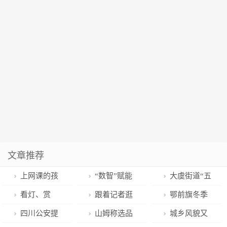
文章推荐
上网课的孩
“数智”赋能
大虞街道“五
子们，需要什
助力乡村振兴
个新突破” 加
看灯、赏
跟着记者逛
鄂前旗冬季
么来喂养精
快高质量发展
花……岭南年
大集丨年集人
那达慕文旅惠
四川公安提
山姆称选品
城乡风貌又