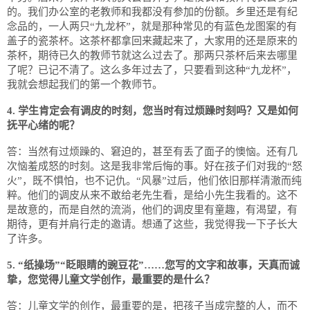
的。我们办公室的老教师和我都没有参加的份额。乡里还是有纪
念品的，一人两只“九龙杯”，就是那种常见的有蓝色龙图案的有
盖子的瓷茶杯。这茶杯都拿回来藏起来了，大家用的还是原来的
茶杯，期待已久的教师节就这么过去了。那两只茶杯后来去哪里
了呢？已记不清了。这么多年过去了，只要看到这种“九龙杯”，
我就会想起我们的第一个教师节。
4. 学生肯定会有调皮的时刻，您当时有过烦躁时刻吗？又是如何
抚平心绪的呢？
答：当然有过烦躁的、窘迫的，甚至有丢了面子的懊恼。还有几
次恼羞成怒的时刻。这是我非常后悔的事。好在孩子们对我的“怒
火”，既不惧怕，也不记仇。“风暴”过后，他们依旧那样清澈而纯
粹。他们的调皮从来不敢给老先生看，是给小先生我看的。这不
是故意的，而是自然的流淌，他们的调皮里有童趣，有渴望，有
期待，更有并肩行走的邀请。想通了这些，我觉得我一下子长大
了许多。
5. “纸操场”“眨眼睛的豌豆花”……您写的文字和故事，天真而诚
挚，您觉得儿童文学创作，最重要的是什么？
答：儿童文学的创作，最重要的是，把孩子当成完整的人，而不