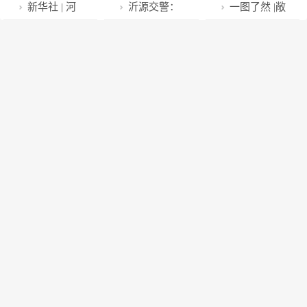
神？
俗欢乐节带你
气旺 热气腾腾
民活动暨大沙
醒：紧绷防范
加工环节均无
升级！宁波5
新华社 | 河
沂源交警：
一图了然 |敞
品味既古又潮
年味浓！
头冰雪嘉年华
弦 远离侵财害
蓝环章鱼，事
地入选省级“新
北石家庄：农
紧急开道护送
开了吃？春节
的禅城
启动
关安全不能光
时代富春山居
民大联欢 文艺
受伤群众就医
聚餐，饮食需
自说自话
图样板区”
庆新年
要注意这些！