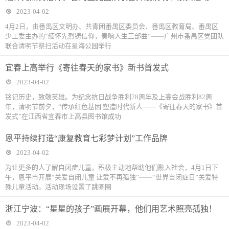
2023-04-02
4月2日，由番禺区文明办、共青团番禺区委员会、番禺区教育局、番禺区
少工委主办的“缅怀先烈铸信仰，奏响人生三部曲”——广州市番禺区党团队
联合清明节祭扫活动在星海公园举行
宜春上高举行《寄往春天的家书》新书首发式
2023-04-02
铭记历史，致敬英雄。为纪念抗日战争胜利78周年及上高会战胜利82周
年，清明节前夕，“传承红色基因 塑造时代新人——《寄往春天的家书》首
发式”在江西省宜春市上高县图书馆成功
恩平持续打造“康复教育七彩梦计划”工作品牌
2023-04-02
为让更多的人了解自闭症儿童，积极主动地帮助他们融入社会，4月1日下
午，恩平市开展“关爱自闭儿童 让爱不再孤独”——“世界自闭症日”关爱特
殊儿童活动。活动现场设置了跳圈圈
浙江宁波：“星星的孩子”画展开幕，他们用艺术照亮孤独！
2023-04-02