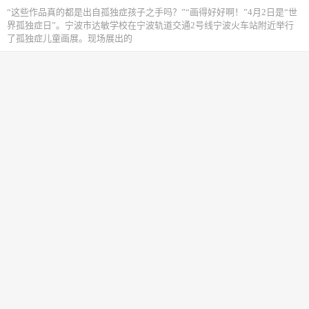
“这些作品真的都是出自孤独症孩子之手吗？”“画得好好啊！”4月2日是“世
界孤独症日”。宁波市达敏学校在宁波轨道交通2号线宁波火车站附近举行
了孤独症儿童画展。现场展出的