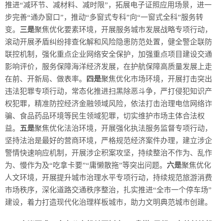
推进“减环节、减材料、减时限”，拓展电子证照应用场景，进一
步完善“通办窗口”，推动“多窗式专科”向“一窗式全科”服务转
变。
三是
聚焦优化要素环境，开展服务城市发展战略专项行动，
滚动开展矛盾纠纷排查化解和风险隐患防范处置，健全警企联防
联控机制，强化重点企业网络安全保护，加强重点项目建设交通
影响评价，服务保障海洋经济发展，在护航保障高质量发展上走
在前、开新局、做表率。
四是
聚焦优化市场环境，开展打击突出
违法犯罪专项行动，常态化推进扫黑除恶斗争，严打侵犯知识产
权犯罪，精准防控经济金融领域风险，依法打击治理电信网络诈
骗、食品药品环境等民生领域犯罪，切实维护市场主体合法权
益。
五是
聚焦优化法治环境，开展强化执法服务监督专项行动，
坚持法治是最好的营商环境，严格规范经济案件办理，建立涉企
警情快速响应机制，开展涉企积案攻坚，持续整治不作为、乱作
为、慢作为及“吃拿卡要”“庸懒散拖”等突出问题。
六是
聚焦优化
人文环境，开展提升城市治理水平专项行动，持续规范旅游消费
市场秩序，深化道路交通秩序整治，扎实推进“全市一个停车场”
建设，着力打造现代化治理样板城市，助力文明典范城市创建。