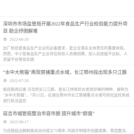
深圳市市场监管局开展2022年食品生产行业检验能力提升项
目 助企纾困解难
2022-06-20
出厂检验是食品生产企业的必备要求，是企业落实主体责任的重要体现。
然而，中小型食品生产企业存在检验人员难招聘、招入后技能不达标、人
员留不住等现实困
“水中大熊猫”再现禁捕重点水域，长江鄂州段出现多只江豚
2022-07-28
极目新闻记者 马浩然长江江豚，是长江特有的古老而珍稀的物种，被称为
“水中大熊猫”。7月22日，在湖北鄂州市长江禁捕重点水域可视化监控系统
进行执法监控
延吉市城管局整治市容市貌 提升城市“颜值”
2022-08-17
为迎接延边朝鲜族自治州成立70周年, 巩固文明城市创建成果，营造整洁、