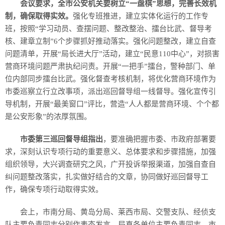
会议要求，全市公安机关要树立“一盘棋”思想，完善长效机
制，确保取得实效。
强化专班推进，建立实体化运行的工作专
班，按照“学习动员、查摆问题、整改整治、擂台比武、督导考
核、建章立制”6个步骤抓好推动落实。强化问题整改，建立自查
问题清单，开展“局长进大厅”活动，建立“民意110中心”，对损害
营商环境问题严肃执纪问责。开展“一把手”擂台，警种部门、单
位内部同步擂台比武。强化督查考核机制，将优化营商环境作为
市委巡察立行立改事项，派出巡回督导组一线督导。强化宣传引
导机制，开展“最美窗口”评比，营造“人人都是营商环境、个个都
是公安形象”的浓厚氛围。
市委第三巡回督导组指出
，要准确把握市委、市政府部署要
求，深刻认识专项行动的重要意义、总体要求和步骤措施，加强
组织领导，大兴调查研究之风，广开投诉举报渠道，加强自查自
纠问题整改落实，扎实做好结合的文章，协同做好巡回督导工
作，确保专项行动取得实效。
会上，市南分局、黄岛分局、莱西市局、交警支队、经侦支
队主要负责同志分别作表态发言。局直各单位主要负责同志，市