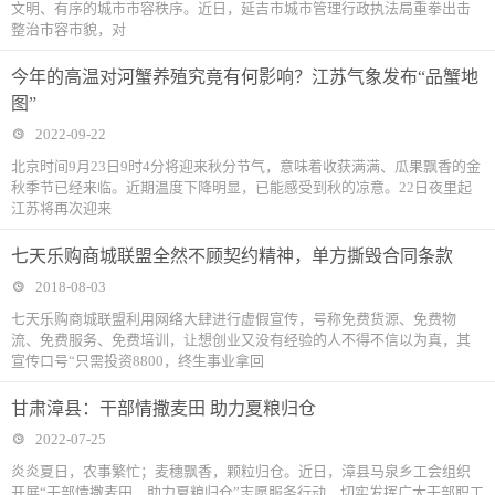
文明、有序的城市市容秩序。近日，延吉市城市管理行政执法局重拳出击
整治市容市貌，对
今年的高温对河蟹养殖究竟有何影响？江苏气象发布“品蟹地
图”
2022-09-22
北京时间9月23日9时4分将迎来秋分节气，意味着收获满满、瓜果飘香的金
秋季节已经来临。近期温度下降明显，已能感受到秋的凉意。22日夜里起
江苏将再次迎来
七天乐购商城联盟全然不顾契约精神，单方撕毁合同条款
2018-08-03
七天乐购商城联盟利用网络大肆进行虚假宣传，号称免费货源、免费物
流、免费服务、免费培训，让想创业又没有经验的人不得不信以为真，其
宣传口号“只需投资8800，终生事业拿回
甘肃漳县：干部情撒麦田 助力夏粮归仓
2022-07-25
炎炎夏日，农事繁忙；麦穗飘香，颗粒归仓。近日，漳县马泉乡工会组织
开展“干部情撒麦田，助力夏粮归仓”志愿服务行动，切实发挥广大干部职工