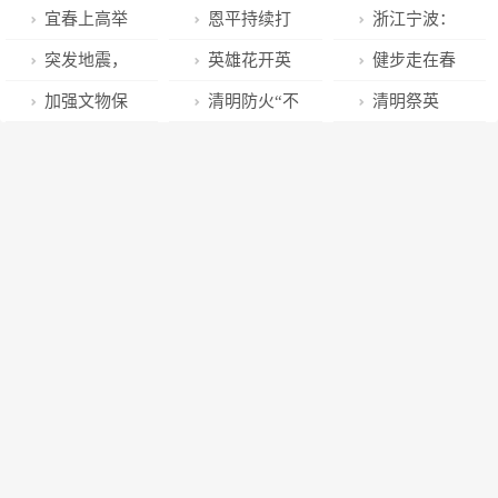
关“深化作风能
服务数据管理
信仰，番禺区
宜春上高举
恩平持续打
浙江宁波：
力优化营商环
局获评2022年
党团队联合开
行《寄往春天
造“康复教育七
“星星的孩子”
突发地震，
英雄花开英
健步走在春
境"专项行动动
全国政务服务
展清明节祭扫
的家书》新书
彩梦计划”工作
画展开幕，他
多地震感强烈
雄城！番禺这
风里 飞扬激情
加强文物保
清明防火“不
清明祭英
员大会召开
三化建设示范
活动
首发式
品牌
们用艺术照亮
所学校组织多
展风采
护知识宣传 筑
打烊” 织牢安
烈！十堰开展
单位
孤独！
场活动，传播
牢文物安全防
全“防护网”
致敬缅怀英烈
红色文化
线
活动