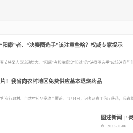
“阳康”者、“决赛圈选手”该注意些啥？权威专家提示
春节将至人员流动增大。“阳康”者和始终没“阳过”的“决赛圈选手”应该注意
6片！我省向农村地区免费供应基本退烧药品
所有行政村、自然村药品投放全覆盖。”1月4日，记者从省工信厅获悉，我省
图述新闻 |
2023-01-06