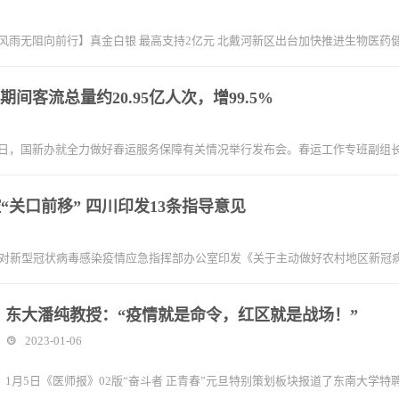
 风雨无阻向前行】真金白银 最高支持2亿元 北戴河新区出台加快推进生物医
间客流总量约20.95亿人次，增99.5%
日，国新办就全力做好春运服务保障有关情况举行发布会。春运工作专班副组
“关口前移” 四川印发13条指导意见
应对新型冠状病毒感染疫情应急指挥部办公室印发《关于主动做好农村地区新冠
东大潘纯教授：“疫情就是命令，红区就是战场！”
2023-01-06
1月5日《医师报》02版“奋斗者 正青春”元旦特别策划板块报道了东南大学