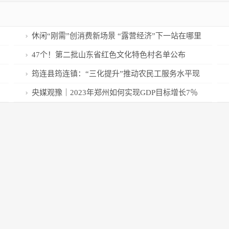
休闲“刚需”创消费新场景 “露营经济”下一站在哪里
47个！第二批山东省红色文化特色村名单公布
筠连县筠连镇：“三化提升”推动农民工服务水平现
代化
央媒观豫｜2023年郑州如何实现GDP目标增长7％