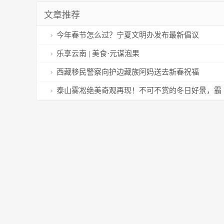
文章推荐
今年春节怎么过？宁夏文明办发布最新倡议
乐享云南 | 美食·元谋泡果
西藏移民警察向护边藏族阿妈送去新春祝福
泰山雾凇绝美奇观再现！不可不赏的冬日好景，霸
屏朋友圈！