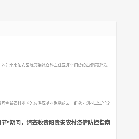
些什么？北京佑安医院感染综合科主任医师李侗曾给出健康建议。
将向全省农村地区免费供应基本退烧药品，群众可到村卫生室免
 “两节”期间，请查收贵阳贵安农村疫情防控指南