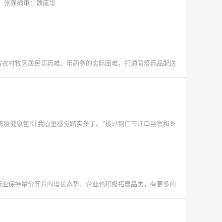
：张强编审：魏成华
省农村牧区居民买药难、用药急的实际困难，打通防疫药品配送
防疫健康包’让我心里感觉踏实多了。”接过铜仁市江口县官和乡
品行业保持量价齐升的增长态势，企业也积极拓展品类，有更多的