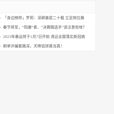
「身边榜样」罗莉：深耕基层二十载 立足岗位展
风采
春节将至，“阳康”者、“决赛圈选手”该注意些啥？
权威专家提示
2023年春运将于1月7日开始 清远全面落实新冠病
毒“乙类乙管”各项措施
刷单诈骗套路深，天降馅饼莫当真！