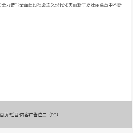
在全力谱写全面建设社会主义现代化美丽新宁夏壮丽篇章中不断
-首页/栏目/内容广告位二（PC）