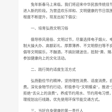
兔年新春马上来临，我们将迎来中华民族传统佳节
进入新的阶段。为营造欢乐祥和、文明健康的节日氛
程度不断提升，现发出如下倡议：
一、培育弘扬文明习俗
倡导移风易俗、文明过节，尽量选择电子烟火、
制大操大办、高额彩礼、厚葬薄养、不文明祭扫等不
倡导文明娱乐，不酗酒，不搞封建迷信，抵制“黄、赌
参加健康向上的文化活动。
二、践行简约适度生活方式
弘扬勤俭节约精神，坚持理性消费、适度消费，
费。深化食物节约行动，积极参与“文明餐桌”，推进“
拒绝“舌尖上的浪费”。养成节约用水、节约用电习惯
理规划出行线路，优先使用环保节能交通方式。
三、当好自身健康的第一责任人