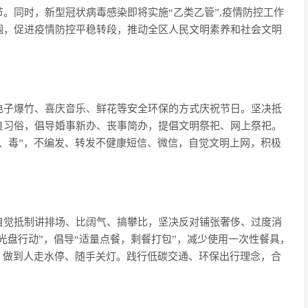
。同时，新型冠状病毒感染即将实施“乙类乙管”,疫情防控工作
围，促进疫情防控平稳转段，推动全区人民文明素养和社会文明
电子爆竹、喜庆音乐、鲜花等安全环保的方式庆祝节日。坚决抵
良习俗，倡导婚事新办、丧事简办，提倡文明祭祀、网上祭祀。
、毒”，不编发、转发不健康短信、微信，自觉文明上网，积极
自觉抵制讲排场、比阔气、搞攀比，坚决反对铺张奢侈、过度消
光盘行动”，倡导“适量点餐，剩餐打包”，减少使用一次性餐具，
，做到人走水停、随手关灯。践行低碳交通、环保出行理念，合