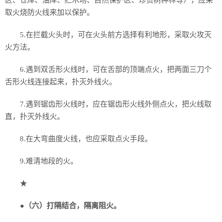
区、仓库、油库、贮木场、自然保护区、珍贵树种林等），应采
取火烧防火线来加以保护。
5.在拦截火头时，可在火头前方选择有利地形，采取火攻灭
火方法。
6.遇到双舌形火线时，可在舌部的顶端点火，把两面三刀个
舌形火线连接起来，扑灭外线火。
7.遇到锯齿形火线时，应在锯齿形火线外侧点火，把火线取
直，扑灭外线火。
8.在大弯曲度火线，也应采取点火手段。
9.难清地段的火。
★
●
（六）打隔结合，隔离阻火。