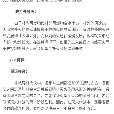
灭，控制火势发展，然后再理火场彻底扑灭暗火。
先打外线火：
由于林内可燃物比林外可燃物含水率高，林外的风速高，
因而林外火的蔓延速度快于林内火的蔓延速度。有时林外的火已
经发展到几公里以外，而林内的火还在缓慢发展，这样就会形成
内线火和外线火。在这种情况下，如果先进入或误入内线灭火而
不先控制外线火，就会使整个扑火计划遭到失败。
(2)“两保”
保证会合：
扑救森林火灾中，各部队之间都必须保证按时会合，各部
队之间是否能够会合是关系到整个灭火作战成败的关键所在。只
有实现各部之间的会合，才能保证对整个火场的全线合围，才能
取得灭火作战的第一阶段胜利。因此，在灭火作战中一定要发扬
顽强的战斗作风，要作到坚决会合，不会合，绝不收兵。