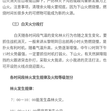
山火消灭在山坡或山脚下，严防林火下沟后或越沟重新发展为上
山火。注意事项，清理余火暗火要彻底，因为下山火燃烧慢，燃
烧时间长很多大的可燃物可能成为新的火源。
（三）白天火分段打
白天随各时间段气温的变化林火行为也随之发生变化，要
抓住战机消灭，一般来讲从黎明到日出前两小时火势燃烧慢，是
扑火有利时机，随着气温升高，火势逐渐增强，中午12时到下午
15时火势最强，一定要抓住时机打弱火、下山火，有天然屏障阻
挡的火跟进突击扑打，采取火大我退，火小我进的灵活打法，也
可开设防火线点烧迎面火。
各时间段林火发生规律及火险等级划分
林火发生规律：
7：00－10：00能发生森林火灾，