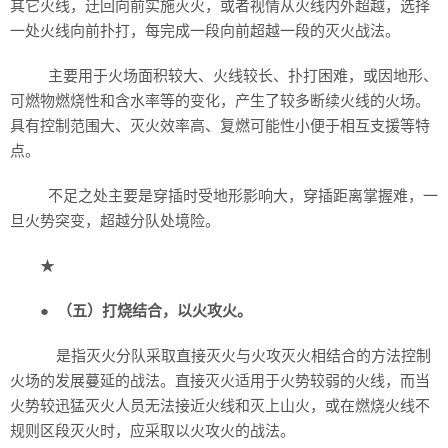
其它火线，迂回向前实施灭火，或者视情从火线内外超越，选择
一处火线向前扑打，每完成一段向前超越一段的灭火战法。
主要用于火场面积较大、火线较长、扑打困难，或因地形、
可燃物燃烧性和含水率等的变化，产生了较多断续火线的火场。
具有控制范围大、灭火效率高、复燃可能性小便于相互支援等特
点。
不足之处主要是穿插时受地形影响大，穿插距离掌握难，一
旦火势突变，超越分队处境险。
★
●
（五）打烧结合，以火攻火。
是指灭火分队采取直接灭火与火攻灭火相结合的方法控制
火场的发展蔓延的战法。直接灭火适用于火势较弱的火线，而当
火势较迅猛灭火人员无法接近火线和灭上山火，或在燃烧火线不
规则区段灭火时，应采取以火攻火的战法。