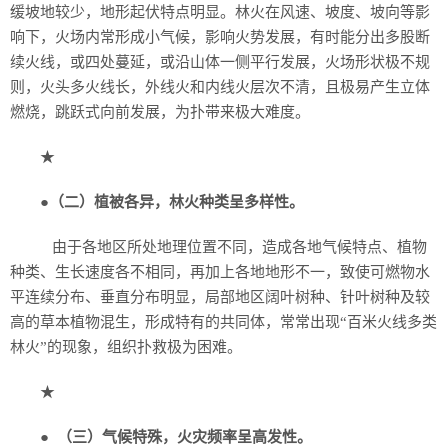
缓坡地较少，地形起伏特点明显。林火在风速、坡度、坡向等影
响下，火场内常形成小气候，影响火势发展，有时能分出多股断
续火线，或四处蔓延，或沿山体一侧平行发展，火场形状极不规
则，火头多火线长，外线火和内线火层次不清，且极易产生立体
燃烧，跳跃式向前发展，为扑带来极大难度。
★
●
（二）植被各异，林火种类呈多样性。
由于各地区所处地理位置不同，造成各地气候特点、植物
种类、生长速度各不相同，再加上各地地形不一，致使可燃物水
平连续分布、垂直分布明显，局部地区阔叶树种、针叶树种及较
高的草本植物混生，形成特有的共同体，常常出现“百米火线多类
林火”的现象，组织扑救极为困难。
★
●
（三）气候特殊，火灾频率呈高发性。