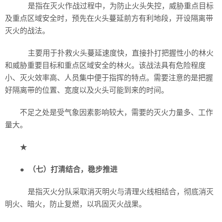
是指在灭火作战过程中，为防止火头失控，威胁重点目标
及重点区域安全时，预先在火头蔓延前方有利地段，开设隔离带
灭火的战法。
主要用于扑救火头蔓延速度快，直接扑打把握性小的林火
和威胁重要目标和重点区域安全的林火。该战法具有危险程度
小、灭火效率高、人员集中便于指挥的特点。需要注意的是把握
好隔离带的位置、宽度以及火头可能到来的时间。
不足之处是受气象因素影响较大，需要的灭火力量多、工作
量大。
★
●
（七）打清结合，稳步推进
是指灭火分队采取消灭明火与清理火线相结合，彻底消灭
明火、暗火，防止复燃，以巩固灭火战果。