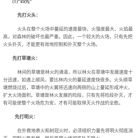
(1)“四先”
先打火头：
火头在整个火场中蔓延的速度最快，火强度最大、火焰最
高，对森林的破坏也最严重。因此，一个较大的火场，只有先把
火头扑灭，才能更有效地控制和扑灭整个火场。
先打草塘火：
林间的草塘是林火的通道，所以林火在草塘中发展速度十
分迅速，如遇上顺风，要比林内火的蔓延速度快很多。火头顺草
塘燃烧过后，草塘中的火翼将迅速向两侧的山上蔓延形成冲火，
扩大火场面积。草塘是林火发展的险段，只有先将险段扑灭，才
有可能使整个火场危为安，才有可能取得灭火作战的全胜。
先打明火：
在扑救地表火和树冠火时，必须组织力量先将明火彻底消