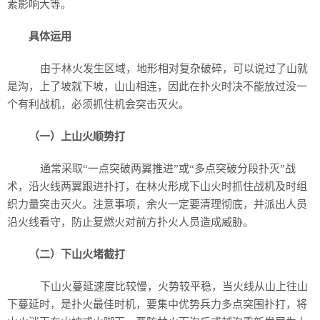
素影响大等。
具体运用
由于林火发生区域，地形相对复杂破碎，可以说过了山就
是沟，上了坡就下坡，山山相连，因此在扑火时决不能放过没一
个有利战机，必须抓住机会突击灭火。
（一）上山火顺势打
通常采取“一点突破两翼推进”或“多点突破分段扑灭”战
术，沿火线两翼跟进扑打，在林火形成下山火时抓住战机及时组
织力量突击灭火。注意事项，余火一定要清理彻底，并派出人员
沿火线看守，防止复燃火对前方扑火人员造成威胁。
（二）下山火堵截打
下山火蔓延速度比较慢，火势较平稳，当火线从山上往山
下蔓延时，是扑火最佳时机，要集中优势兵力多点突围扑打，将