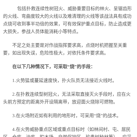
包括扑救连续性树冠火、威胁重要目标的林火、呈锯齿形
的火线、弯曲度较大的火线以及难清理的火线等该战法具有成功
点烧可收到事半功倍的效果，可有效保护重点目标，防止造成更
大损失，参战人员体能消耗小等特点。
不足之处主要是对作战指挥要求高，点烧时机把握至关重
要，如出现失误，危险性极大，对依托条件要求高。
在以下几种情况下，可采取“烧”的手段：
1.火势猛或蔓延速度快，扑火队员无法接近火线时。
2.在扑救连续型树冠火，无法采取直接灭火手段时，应在火
头前方预定的距离外开设隔离带，放迎面火烧除可燃物。
3.在火场附近如有利用的地形时，可采用“烧”的战术。
4.在火势威胁重点区域或重点目标时（如林间村、屯、居民