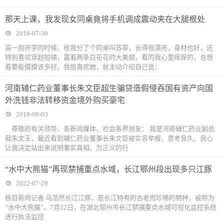
那天上课，我发现女同桌竟将手机调成震动夹在大腿根处
2016-07-30
高一刚开学的时候，给我分了个同桌叫苏菲，长得很漂亮，身材也好，还
特别喜欢穿超短裙，露着两条白花花的大美腿，看的我心里痒痒的，总想
着要能摸摸该多好。我挺喜欢她，就主动介绍自己说：
河南辅仁药业董事长朱文臣超生骗贷造假侵吞国有资产向国
外洗钱非法转移资金境外购买豪宅
2018-08-03
尊敬的有关领导、各新闻媒体、社会各界朋友： 我是河南辅仁药业副总
裁朱文玉，最近看到辅仁药业董事长朱文臣被实名举报，思考良久，良心
让我决定站出来说明事实真相，为正义的行
“水中大熊猫”再现禁捕重点水域，长江鄂州段出现多只江豚
2022-07-28
极目新闻记者 马浩然长江江豚，是长江特有的古老而珍稀的物种，被称为
“水中大熊猫”。7月22日，在湖北鄂州市长江禁捕重点水域可视化监控系统
进行执法监控