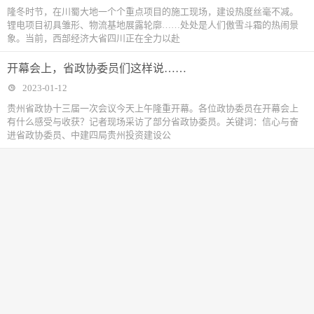
隆冬时节，在川蜀大地一个个重点项目的施工现场，建设热度丝毫不减。
锂电项目初具雏形、物流基地展露轮廓……处处是人们傲雪斗霜的热闹景
象。当前，西部经济大省四川正在全力以赴
开幕会上，省政协委员们这样说……
2023-01-12
贵州省政协十三届一次会议今天上午隆重开幕。各位政协委员在开幕会上
有什么感受与收获？记者现场采访了部分省政协委员。关键词：信心与奋
进省政协委员、中建四局贵州投资建设公