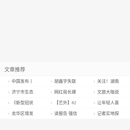
文章推荐
中国发布丨
胡鑫宇失联
关注！湖南
17部门：支持
事件最新进展
又有4所省直
济宁市生态
网红局长建
文旅大咖说
粤港澳大湾区
单位主管高职
环境类审批事
议四川春节休
｜毛里求斯
《新型冠状
【艺外】82
让年轻人喜
等区域打造知
院校划转教育
项办理时限压
假9天，是否
Arvind
病毒感染居家
岁美国作家班
欢来留得住干
龙华区增发
读报告 强信
记者实地探
识产权国际服
厅管理
缩75%
可行不妨综合
Bundhun：已
中医药防治手
克斯去世 作品
得好 | 2022年
一轮岁末年初
心 | 山东确定
访菏泽市立医