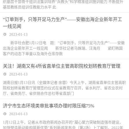
织基层干部骨干组训法集训培养“兵教头”科学精准组训施训能力 不断提升
基层教练员组训任教能力水平 此
“订单到手，只等开足马力生产”——安徽出海企业新年开工
一线见闻
2023-01-13
新华社合肥1月12日电 题：“订单到手，只等开足马力生产”——安徽
出海企业新年开工一线见闻 新华社记者马姝瑞、汪海月 紧盯韩国
客户的动态下单量以及海外仓库存数
关注！湖南又有4所省直单位主管高职院校划转教育厅管理
2023-01-13
湖南日报1月13日讯（全媒体记者 余蓉）今天上午，湖南省直单位主管高职
院校划转省教育厅管理签约仪式在省教育厅召开，省水利厅、省农业农村
厅、省商务厅、省供销合作总社等省直部门
济宁市生态环境类审批事项办理时限压缩75%
2023-01-13
1月12日上午，记者从市政府新闻办召开的“凝心聚力突破制造强市建设，
加快塑造新动能构筑新优势”系列新闻发布会（第2场）上了解到，2022年