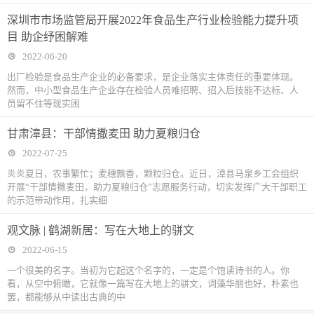
深圳市市场监管局开展2022年食品生产行业检验能力提升项
目 助企纾困解难
2022-06-20
出厂检验是食品生产企业的必备要求，是企业落实主体责任的重要体现。
然而，中小型食品生产企业存在检验人员难招聘、招入后技能不达标、人
员留不住等现实困
甘肃漳县：干部情撒麦田 助力夏粮归仓
2022-07-25
炎炎夏日，农事繁忙；麦穗飘香，颗粒归仓。近日，漳县马泉乡工会组织
开展“干部情撒麦田，助力夏粮归仓”志愿服务行动，切实发挥广大干部职工
的示范带动作用，扎实细
观文脉 | 鹤湖新居：写在大地上的骈文
2022-06-15
一个很美的名字。当初为它起这个名字的，一定是个饱读诗书的人。你
看，从空中俯瞰，它就像一篇写在大地上的骈文，词藻华丽也好，朴素也
罢，都能够从中读出古典的中