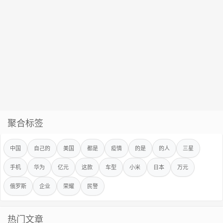
聚合标签
中国
自己的
美国
都是
疫情
的是
的人
三星
手机
华为
亿元
这款
车型
小米
日本
万元
俄罗斯
企业
荣耀
民警
热门文章