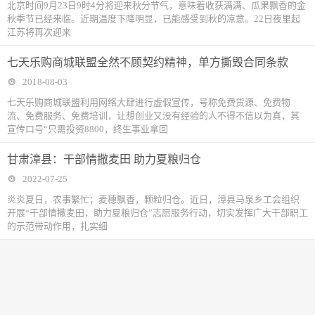
北京时间9月23日9时4分将迎来秋分节气，意味着收获满满、瓜果飘香的金
秋季节已经来临。近期温度下降明显，已能感受到秋的凉意。22日夜里起
江苏将再次迎来
七天乐购商城联盟全然不顾契约精神，单方撕毁合同条款
2018-08-03
七天乐购商城联盟利用网络大肆进行虚假宣传，号称免费货源、免费物
流、免费服务、免费培训，让想创业又没有经验的人不得不信以为真，其
宣传口号“只需投资8800，终生事业拿回
甘肃漳县：干部情撒麦田 助力夏粮归仓
2022-07-25
炎炎夏日，农事繁忙；麦穗飘香，颗粒归仓。近日，漳县马泉乡工会组织
开展“干部情撒麦田，助力夏粮归仓”志愿服务行动，切实发挥广大干部职工
的示范带动作用，扎实细