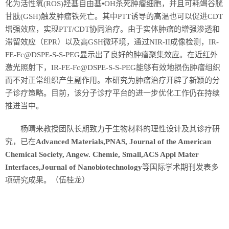
化为活性氧(ROS)羟基自由基•OH杀死肿瘤细胞，并且可耗竭谷胱
甘肽(GSH)触发肿瘤铁死亡。其中PTT诱导的高温也可以促进CDT
增强效应，实现PTT/CDT协同治疗。由于实体肿瘤的增强渗透和
滞留效应（EPR）以及高GSH微环境，通过NIR-II成像检测，IR-
FE-Fc@DSPE-S-S-PEG显示出了良好的肿瘤聚集效应。在近红外
激光照射下，IR-FE-Fc@DSPE-S-S-PEG能够有效地损伤肿瘤组织
而不对正常组织产生副作用。本研究为肿瘤治疗开辟了新颖的分
子诊疗策略。目前，该分子诊疗平台的进一步优化工作仍在持续
推进当中。
杨晴来教授团队长期致力于生物材料的理性设计及其诊疗研
究，已在
Advanced Materials,PNAS, Journal of the American
Chemical Society, Angew. Chemie, Small,ACS Appl Mater
Interfaces,Journal of Nanobiotechnology
等国际学术期刊发表多
项研究成果。（伍桂龙）