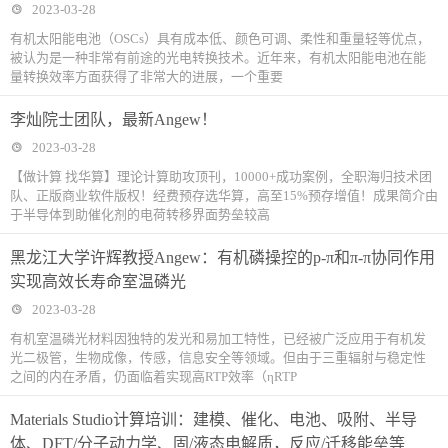
2023-03-28
有机太阳能电池（OSCs）具有成本低、颜色可调、柔性和重量轻等优点，
被认为是一种非常有前途的光电转换技术。近年来，有机太阳能电池在能
量转换效率方面获得了非常大的进展，一个重要
李灿院士团队，最新Angew！
2023-03-28
【做计算 找华算】理论计算助攻顶刊，10000+成功案例，全职海归技术团
队、正版商业软件版权！经费预存选华算，高至15%预存增值！成果简介由
于半导体到助催化剂的电荷转移界面势垒较高
黑龙江大学许辉教授Angew：有机磷操控的p-π和π-π协同作用
实现高效长寿命室温磷光
2023-03-28
有机室温磷光材料因独特的发光和易加工特性，已经被广泛应用于有机发
光二极管，生物成像，传感，信息安全等领域。但由于三重辐射与稳定性
之间的内在矛盾，仍面临着实现高RTP效率（ηRTP
Materials Studio计算培训：建模、催化、电池、吸附、半导
体、DFT/分子动力学、固/液态电解质，反应/迁移能垒等