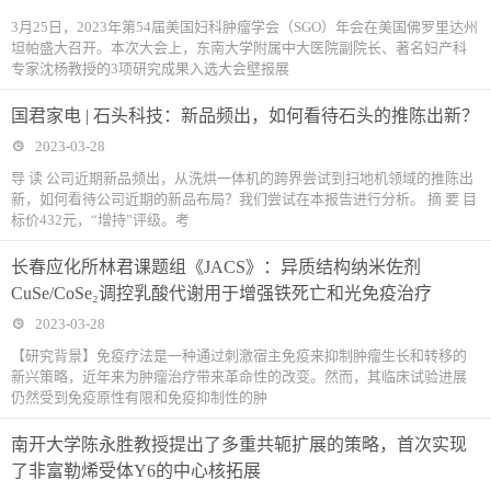
3月25日，2023年第54届美国妇科肿瘤学会（SGO）年会在美国佛罗里达州
坦帕盛大召开。本次大会上，东南大学附属中大医院副院长、著名妇产科
专家沈杨教授的3项研究成果入选大会壁报展
国君家电 | 石头科技：新品频出，如何看待石头的推陈出新？
2023-03-28
导 读 公司近期新品频出，从洗烘一体机的跨界尝试到扫地机领域的推陈出
新，如何看待公司近期的新品布局？我们尝试在本报告进行分析。 摘 要 目
标价432元，“增持”评级。考
长春应化所林君课题组《JACS》：异质结构纳米佐剂
CuSe/CoSe₂调控乳酸代谢用于增强铁死亡和光免疫治疗
2023-03-28
【研究背景】免疫疗法是一种通过刺激宿主免疫来抑制肿瘤生长和转移的
新兴策略，近年来为肿瘤治疗带来革命性的改变。然而，其临床试验进展
仍然受到免疫原性有限和免疫抑制性的肿
南开大学陈永胜教授提出了多重共轭扩展的策略，首次实现
了非富勒烯受体Y6的中心核拓展