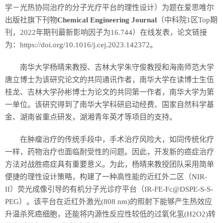
学－光热协同治疗的分子光疗平台的理性设计）为题在爱思唯尔
出版社旗下刊物
Chemical Engineering Journal
（中科院1区Top期
刊，2022年期刊最新影响因子为16.744）在线发表，论文链接
为：https://doi.org/10.1016/j.cej.2023.142372。
南华大学杨晴来教授、吉林大学朱守俊教授和海南师范大学
唐立博士为该研究论文的共同通讯作者，南华大学在读博士生
伍
桂龙
、吉林大学孙彬博士为论文的共同第一作者，南华大学为第
一单位。该研究得到了南华大学科研启动经费、国家自然科学基
金、湖南省重点研发，湖湘青年英才等项目的支持。
在肿瘤治疗的传统手段中，手术治疗风险大，如同传统化疗
一样，药物治疗也面临耐受性的问题。因此，开发新的癌症治疗
方法对战胜癌症具有重要意义。为此，杨晴来教授团队采用简单
便捷的理性设计策略，构建了一种高性能的近红外二区（NIR-
II）荧光成像引导的有机分子光诊疗平台（IR-FE-Fc@DSPE-S-S-
PEG）。该平台在近红外激光(808 nm)的照射下能够产生热效应
升温杀死癌细胞，还能将内源性反应性较低的过氧化氢(H2O2)转