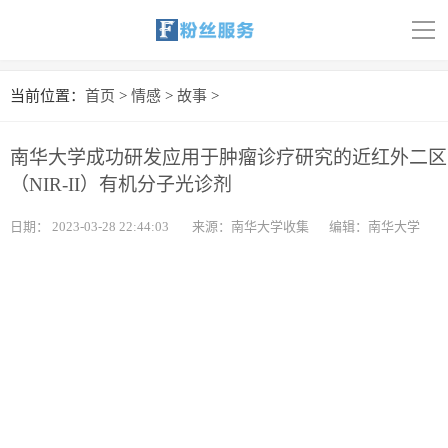
导
航
首页
当前位置：
首页
>
情感
>
故事
>
科技
南华大学成功研发应用于肿瘤诊疗研究的近红外二区
娱乐
（NIR-II）有机分子光诊剂
汽车
日期：
2023-03-28 22:44:03
来源：南华大学收集
编辑：南华大学
体育
财经
旅游
育儿