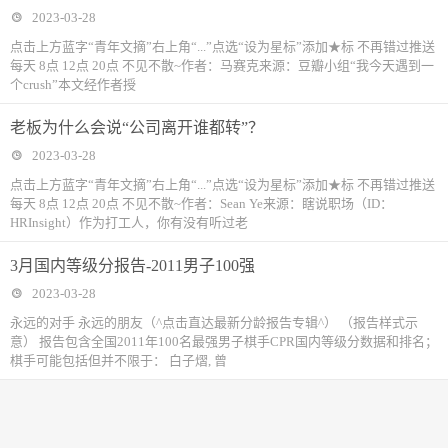
2023-03-28
点击上方蓝字“青年文摘”右上角“...”点选“设为星标”添加★标 不再错过推送
每天 8点 12点 20点 不见不散~作者：马赛克来源：豆瓣小组“我今天遇到一
个crush”本文经作者授
老板为什么会说“公司离开谁都转”？
2023-03-28
点击上方蓝字“青年文摘”右上角“...”点选“设为星标”添加★标 不再错过推送
每天 8点 12点 20点 不见不散~作者：Sean Ye来源：瞎说职场（ID：
HRInsight）作为打工人，你有没有听过老
3月国内等级分报告-2011男子100强
2023-03-28
永远的对手 永远的朋友（^点击直达最新分龄报告专辑^） （报告样式示
意） 报告包含全国2011年100名最强男子棋手CPR国内等级分数据和排名；
棋手可能包括但并不限于： 白子熠, 曾