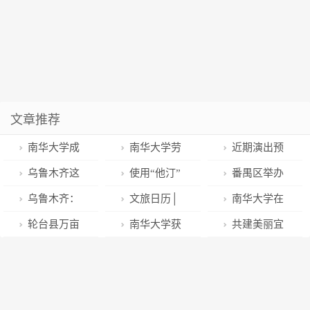
文章推荐
南华大学成
南华大学劳
近期演出预
功研发应用于
动教育实践基
告丨欢乐就在
乌鲁木齐这
使用“他汀”
番禺区举办
肿瘤诊疗研究
地揭牌成立
太原工人文化
些集市开门迎
类药物的几条
2023年推进法
乌鲁木齐：
文旅日历│
南华大学在
的近红外二区
宫！
客了，你逛了
建议
律援助工作高
白鸟湖临港工
青草坡乡村庄
2022年全国普
轮台县万亩
南华大学获
共建美丽宜
（NIR-II）有
吗？
质量发展研讨
业产业园预计
园
通高校大学生
杏花开 缤纷花
全国气排球联
居环境丨新津
机分子光诊剂
会
10月底完工使
竞赛中创佳绩
海引客来
赛全国总冠军
区持续开展全
用
员卫生大扫除