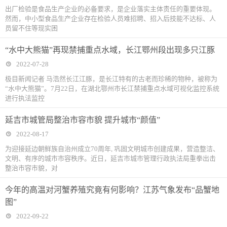
出厂检验是食品生产企业的必备要求，是企业落实主体责任的重要体现。
然而，中小型食品生产企业存在检验人员难招聘、招入后技能不达标、人
员留不住等现实困
“水中大熊猫”再现禁捕重点水域，长江鄂州段出现多只江豚
2022-07-28
极目新闻记者 马浩然长江江豚，是长江特有的古老而珍稀的物种，被称为
“水中大熊猫”。7月22日，在湖北鄂州市长江禁捕重点水域可视化监控系统
进行执法监控
延吉市城管局整治市容市貌 提升城市“颜值”
2022-08-17
为迎接延边朝鲜族自治州成立70周年, 巩固文明城市创建成果，营造整洁、
文明、有序的城市市容秩序。近日，延吉市城市管理行政执法局重拳出击
整治市容市貌，对
今年的高温对河蟹养殖究竟有何影响？江苏气象发布“品蟹地
图”
2022-09-22