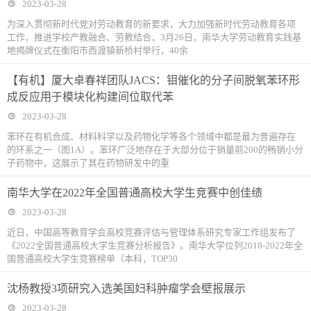
2023-03-28
为深入贯彻新时代党对劳动教育的新要求，大力加强新时代劳动教育各项
工作，推进学校产教融合、劳教结合，3月26日，南华大学劳动教育实践基
地揭牌仪式在衡阳市西渡镇新桥村举行，40余
【有机】厦大卓春祥团队JACS：钼催化的分子间脱氧苯环形
成反应用于模块化构建间位取代苯
2023-03-28
苯环在有机合成、材料科学以及药物化学等各个领域中都是最为普遍存在
的环系之一（图1A）。苯环广泛地存在于大部分位于销量前200的畅销小分
子药物中，这展示了其在药物研发中的重
南华大学在2022年全国普通高校大学生竞赛中创佳绩
2023-03-28
近日，中国高等教育学会高校竞赛评估与管理体系研究专家工作组发布了
《2022全国普通高校大学生竞赛分析报告》。南华大学位列2018-2022年全
国普通高校大学生竞赛榜单（本科，TOP30
沈杨教授3项研究入选美国妇科肿瘤学会壁报展示
2023-03-28