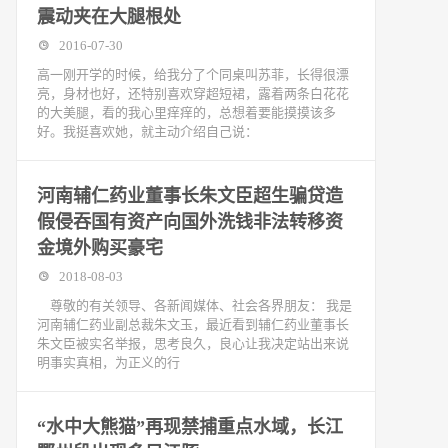
震动夹在大腿根处
2016-07-30
高一刚开学的时候，给我分了个同桌叫苏菲，长得很漂
亮，身材也好，还特别喜欢穿超短裙，露着两条白花花
的大美腿，看的我心里痒痒的，总想着要能摸摸该多
好。我挺喜欢她，就主动介绍自己说：
河南辅仁药业董事长朱文臣超生骗贷造
假侵吞国有资产向国外洗钱非法转移资
金境外购买豪宅
2018-08-03
尊敬的有关领导、各新闻媒体、社会各界朋友： 我是
河南辅仁药业副总裁朱文玉，最近看到辅仁药业董事长
朱文臣被实名举报，思考良久，良心让我决定站出来说
明事实真相，为正义的行
“水中大熊猫”再现禁捕重点水域，长江