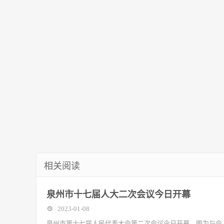
城乡社区”宣讲分团到昌黎县宣讲
篇章
相关阅读
泉州市十七届人大二次会议今日开幕
2023-01-08
泉州市第十七届人民代表大会第二次会议今日开幕。图为与会人