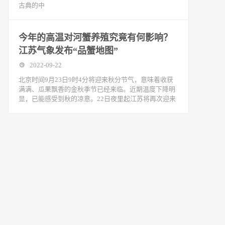
古典的中
今年的高温对河蟹养殖究竟有何影响？
江苏气象发布“品蟹地图”
2022-09-22
北京时间9月23日9时4分将迎来秋分节气，意味着收获
满满、瓜果飘香的金秋季节已经来临。近期温度下降明
显，已能感受到秋的凉意。22日夜里起江苏将再次迎来