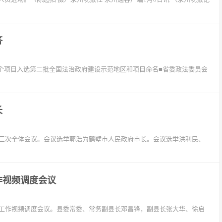
答
3个项目入选第二批全国法治政府建设示范地区和项目命名■省委政法委员会
长
第三次全体会议。会议选举郭浩为鹤壁市人民政府市长。会议选举洪利民、
作视频调度会议
产工作视频调度会议。县委常委、常务副县长邓昌锋，副县长张大华、徐启