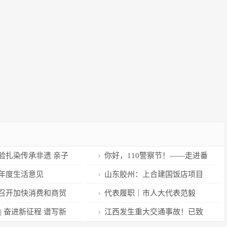
验扎染传承非遗 亲子
你好，110警察节！——走进番
禺110
年度生活意见
山东胶州：上合建国饭店项目
完成会议中心封顶
召开加快消费和商贸
代表履职｜市人大代表范毅
工作座谈会
峰：整合北部山区镇生态资源，
| 奋进新征程 谱写新
江西发生重大交通事故！已致