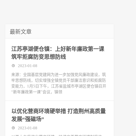
最新文章
江苏亭湖便仓镇：上好新年廉政第一课
筑牢拒腐防变思想防线
2023-01-08
来源：全国基层党建网为进一步加强党风廉政建设，筑
牢思想防线，切实增强全镇党员干部廉洁意识和拒腐防
变能力，1月5日下午，江苏省盐城市亭湖区便仓镇召开
“新年廉政第一课”会议，镇领
以优化营商环境硬举措 打造荆州高质量
发展“强磁场”
2023-01-08