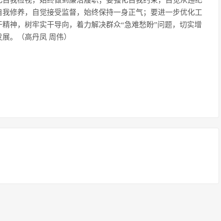
化自我检视，始终做到廉洁履职；要强化自我约束，自觉从违纪
自我修养，自觉接受监督，始终保持一身正气；要进一步优化工
精神，树牢实干导向，着力解决群众“急难愁盼”问题，切实增
展。（高丹凤 周伟）