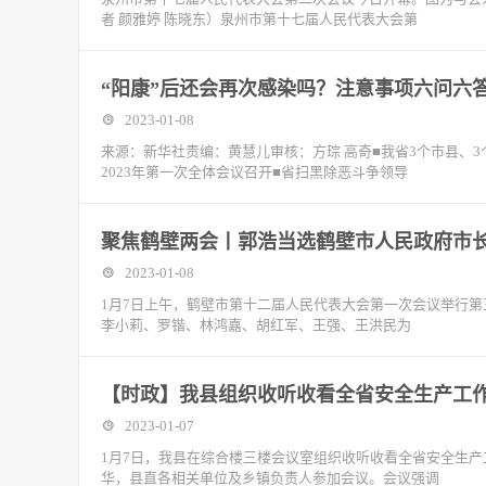
者 颜雅婷 陈晓东）泉州市第十七届人民代表大会第
“阳康”后还会再次感染吗？注意事项六问六
2023-01-08
来源：新华社责编：黄慧儿审核：方琮 高奇■我省3个市县、
2023年第一次全体会议召开■省扫黑除恶斗争领导
聚焦鹤壁两会丨郭浩当选鹤壁市人民政府市
2023-01-08
1月7日上午，鹤壁市第十二届人民代表大会第一次会议举行
李小莉、罗锴、林鸿嘉、胡红军、王强、王洪民为
【时政】我县组织收听收看全省安全生产工
2023-01-07
1月7日，我县在综合楼三楼会议室组织收听收看全省安全生
华，县直各相关单位及乡镇负责人参加会议。会议强调