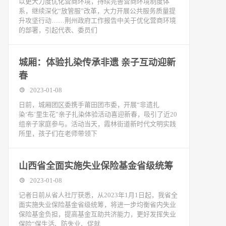
以更大力度优化营商环境，持续完善营商环境制度体
系，继续深化“放管服”改革，大力开展公共服务质量提
升攻坚行动……荆州政府工作报告中关于优化营商环境
的部署，引起代表、委员们
城厢：体验扎染传承非遗 亲子互动迎新
春
2023-01-08
日前，城厢团区委携手莆田团市委，开展“非遗扎
染‘布’里生花”亲子扎染体验活动喜迎新春，吸引了近20
组亲子家庭参与。活动当天，霞林街道新时代文明实践
所里，孩子们在老师带领下
山西省全面实施失业保险基金省级统筹
2023-01-08
记者日前从省人社厅获悉，从2023年1月1日起，我省全
面实施失业保险基金省级统筹，将进一步均衡省内失业
保险基金负担，提高基金互助共济能力，更好发挥失业
保险“保生活、防失业、促就