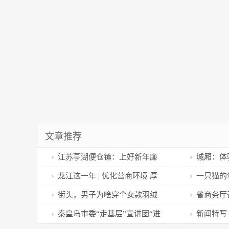
文章推荐
江苏亭湖便仓镇：上好新年廉
城厢：体
政第一课 筑牢拒腐防变思想防线
互动迎新春
龙江这一年 | 优化营商环境 厚
一只猫的
植发展沃土
街头，男子为啥穿个女款羽绒
省商务厅
服？
服务业复苏
秦皇岛市委“走基层”宣讲团“进
新闻特写 