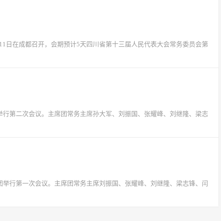
1月11日在成都召开，会期预计5天四川省第十三届人民代表大会常务委员会第
席团举行第二次会议。主席团常务主席孙大军、刘振国、张耀峰、刘继隆、梁志
主席团举行第一次会议。主席团常务主席刘振国、张耀峰、刘继隆、梁志锋、闫