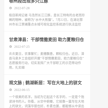
鄂州段出现多只江豚
2022-07-28
极目新闻记者 马浩然长江江豚，是长江特有的古老而珍
稀的物种，被称为“水中大熊猫”。7月22日，在湖北鄂
州市长江禁捕重点水域可视化监控系统进行执法监控
甘肃漳县：干部情撒麦田 助力夏粮归仓
2022-07-25
炎炎夏日，农事繁忙；麦穗飘香，颗粒归仓。近日，漳
县马泉乡工会组织开展“干部情撒麦田，助力夏粮归仓”
志愿服务行动，切实发挥广大干部职工的示范带动作
用，扎实细
观文脉 | 鹤湖新居：写在大地上的骈文
2022-06-15
一个很美的名字。当初为它起这个名字的，一定是个饱
读诗书的人。你看，从空中俯瞰，它就像一篇写在大地
上的骈文，词藻华丽也好，朴素也罢，都能够从中读出