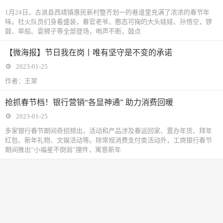
1月24日，古浪县西靖镇惠民新村整齐划一的巷道里充满了浓浓的春节年
味。社火队员们身着盛装，春官老爷、憨态可掬的大头娃娃、孙悟空，锣
鼓、旱船、耍狮子等全部登场，哨声不断，鼓点
【微海报】节日我在岗丨唯有坚守是不变的承诺
2023-01-25
作者：王翠
抢抓春节档！银行营销“各显神通” 助力消费回暖
2023-01-25
多家银行春节期间奇招频出，活动和产品涉及春运回家、置办年货、拜年
红包、新年礼物、文娱活动等。除常规消费支付类活动外，工商银行春节
期间推出“小福星不倒翁”摆件，寓意新年