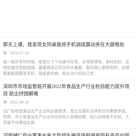
那天上课，我发现女同桌竟将手机调成震动夹在大腿根处
2016-07-30
高一刚开学的时候，给我分了个同桌叫苏菲，长得很漂亮，身材也好，还
特别喜欢穿超短裙，露着两条白花花的大美腿，看的我心里痒痒的，总想
着要能摸摸该多好。我挺喜欢她，就主动介绍自己说：
深圳市市场监管局开展2022年食品生产行业检验能力提升项
目 助企纾困解难
2022-06-20
出厂检验是食品生产企业的必备要求，是企业落实主体责任的重要体现。
然而，中小型食品生产企业存在检验人员难招聘、招入后技能不达标、人
员留不住等现实困
河南辅仁药业董事长朱文臣超生骗贷造假侵吞国有资产向国