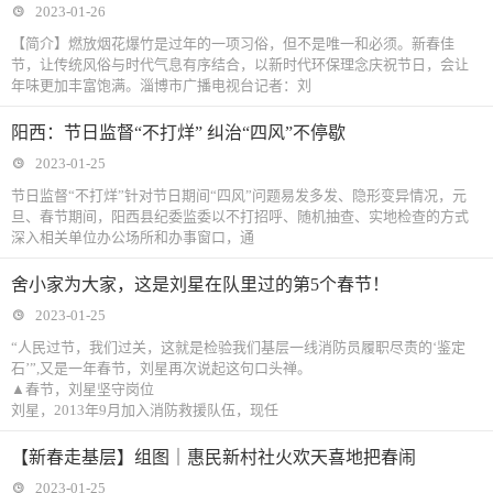
2023-01-26
【简介】燃放烟花爆竹是过年的一项习俗，但不是唯一和必须。新春佳
节，让传统风俗与时代气息有序结合，以新时代环保理念庆祝节日，会让
年味更加丰富饱满。淄博市广播电视台记者：刘
阳西：节日监督“不打烊” 纠治“四风”不停歇
2023-01-25
节日监督“不打烊”针对节日期间“四风”问题易发多发、隐形变异情况，元
旦、春节期间，阳西县纪委监委以不打招呼、随机抽查、实地检查的方式
深入相关单位办公场所和办事窗口，通
舍小家为大家，这是刘星在队里过的第5个春节！
2023-01-25
“人民过节，我们过关，这就是检验我们基层一线消防员履职尽责的‘鉴定
石’”,又是一年春节，刘星再次说起这句口头禅。
▲春节，刘星坚守岗位
刘星，2013年9月加入消防救援队伍，现任
【新春走基层】组图｜惠民新村社火欢天喜地把春闹
2023-01-25