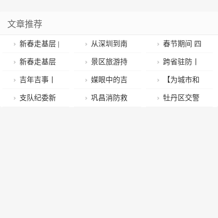
文章推荐
新春走基层 |
从深圳到南
春节期间 四
张灯结彩迎新
京，一口蛋饺
川广元千余名
新春走基层
景区旅游持
跨省驻防丨
春 消防队里年
一味家乡 | 寻
电力工人奋战
丨开年“加速
续升温 各地推
有一种年味叫
吉年吉事丨
媒眼中的吉
【为城市和
味浓
味家香
一线保供电
跑”！江家口水
出多彩活动提
“坚守一线”
天气寒 热情高
林
人民站好岗】
支队纪委新
巩昌消防救
牡丹区交警
库抢抓汛前施
升服务质量
经济热——春
（2023.1.25）
多警种共护春
春走基层 监督
援站春节期间
最新公布：查
工黄金期
节假期吉林滑
︱供销两旺人
运返程客流
执纪不放松
开展夜间紧急
酒驾时间、地
雪场走访见闻
气足 新春消费
拉动
点、查处模
新气象 点赞平
式…
凡岗位