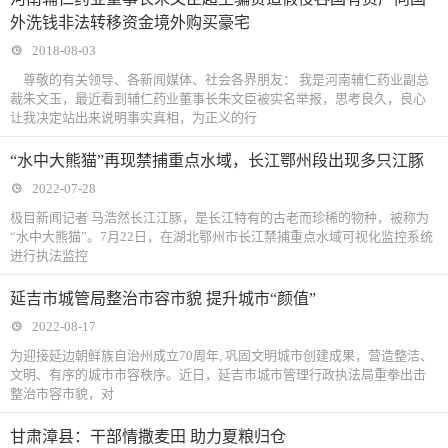
外洗钱非法转移资金境外购买豪宅
2018-08-03
尊敬的有关领导、各新闻媒体、社会各界朋友： 我是河南辅仁药业副总
裁朱文玉，最近看到辅仁药业董事长朱文臣被实名举报，思考良久，良心
让我决定站出来说明事实真相，为正义的行
“水中大熊猫”再现禁捕重点水域，长江鄂州段出现多只江豚
2022-07-28
极目新闻记者 马浩然长江江豚，是长江特有的古老而珍稀的物种，被称为
“水中大熊猫”。7月22日，在湖北鄂州市长江禁捕重点水域可视化监控系统
进行执法监控
延吉市城管局整治市容市貌 提升城市“颜值”
2022-08-17
为迎接延边朝鲜族自治州成立70周年, 巩固文明城市创建成果，营造整洁、
文明、有序的城市市容秩序。近日，延吉市城市管理行政执法局重拳出击
整治市容市貌，对
甘肃漳县：干部情撒麦田 助力夏粮归仓