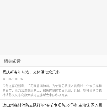
相关阅读
喜庆新春年味浓，文体活动欢乐多
2023-01-26
玉兔送喜迎新春，兰花飘香满神州。为使消防救援人员度过一个欢乐祥和
的春节，着力营造健康向上，积极愉悦的节日氛围，近日，锡林郭勒盟森
林消防支队东乌旗大队乌里雅斯太中队积极开展
凉山州森林消防支队打响“春节专项防火行动”主动仗 深入景