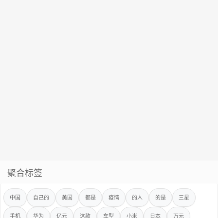
聚合标签
中国
自己的
美国
都是
疫情
的人
的是
三星
手机
华为
亿元
这款
车型
小米
日本
万元