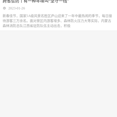
跨省驻防丨有一种年味叫“坚守一线”
2023-01-26
新春佳节，国家5A级风景名胜区庐山迎来了一年中最热闹的季节，每日接
待游客三万余名。面对景区内游客增多、森林防火压力大等实际，内蒙古
森林消防总队江西省驻防队伍主动出击，积极