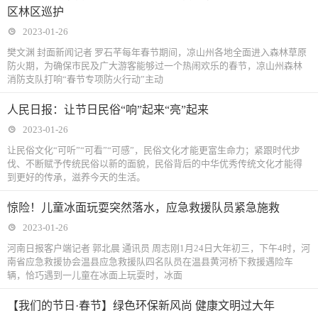
区林区巡护
2023-01-26
樊文渊 封面新闻记者 罗石芊每年春节期间，凉山州各地全面进入森林草原
防火期，为确保市民及广大游客能够过一个热闹欢乐的春节，凉山州森林
消防支队打响“春节专项防火行动”主动
人民日报：让节日民俗“响”起来“亮”起来
2023-01-26
让民俗文化“可听”“可看”“可感”，民俗文化才能更富生命力；紧跟时代步
伐、不断赋予传统民俗以新的面貌，民俗背后的中华优秀传统文化才能得
到更好的传承，滋养今天的生活。
惊险！儿童冰面玩耍突然落水，应急救援队员紧急施救
2023-01-26
河南日报客户端记者 郭北晨 通讯员 周志刚1月24日大年初三，下午4时，河
南省应急救援协会温县应急救援队四名队员在温县黄河桥下救援遇险车
辆，恰巧遇到一儿童在冰面上玩耍时，冰面
【我们的节日·春节】绿色环保新风尚 健康文明过大年