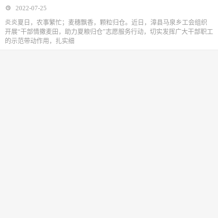
2022-07-25
炎炎夏日，农事繁忙；麦穗飘香，颗粒归仓。近日，漳县马泉乡工会组织
开展“干部情撒麦田，助力夏粮归仓”志愿服务行动，切实发挥广大干部职工
的示范带动作用，扎实细