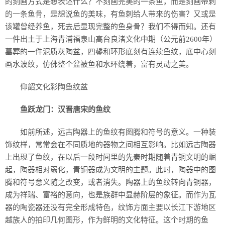
的刻画方式是想表述什么？不刻画完美的一条鱼，而是刻画带刺
的一条鱼骨，是想说鱼的美味，有鱼刺给人带来的伤害？又或是
该罐曾经养鱼，死去后显现完整的鱼身骨？我们不得而知。还有
一件出土于上海青浦福泉山高台良渚文化中期（公元前2600年）
墓葬的一件泥质灰陶盆，四鋬和环形底刻有连续鱼纹，底中心刻
画水波纹，仿佛整个盆被鱼和水环绕着，富有灵动之美。
仰韶文化彩陶鱼纹盆
鱼跃龙门：汉晋唐宋的鱼纹
如前所述，远古陶器上的鱼纹有图腾和符号的意义。一种装
饰纹样，常常会在不同质地的器物之间相互影响。比如远古陶器
上出现了鱼纹，在以后一段时间里的先秦时期随着青铜文明的崛
起，陶器相对弱化，青铜器成为文明的主题。此时，陶器中的图
腾和符号意义随之改变，或者消失。陶器上的鱼纹转向青铜器，
成为祥瑞、富裕的意向，也是族群中显赫阶层的象征。而作为瓦
器的陶瓷器还没有完全形成特色，纹饰方面主要以长江下游地区
越族人的拍印几何图形，作为鲜明的文化特征。这个时期的鱼