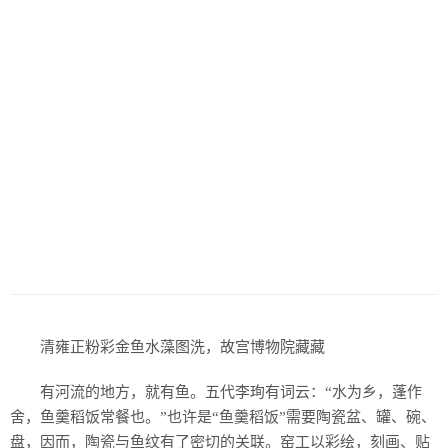
清雍正粉彩金鱼水藻图洗，故宫博物院藏藏
有河流的地方，就有鱼。五代李珣有词云：“水为乡，蓬作
舍，鱼羹稻饭常餐也。”也许是“鱼羹稻饭”需要陶瓷盆、罐、碗、
盘，因而，陶瓷与鱼纹有了密切的关联。窑工以彩绘，刻画、贴