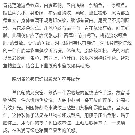
青花莲池游鱼纹盘，白底蓝花，盘内底绘一条鳊鱼，一条鳜鱼。
鳊鱼两头小，身形阔，布满细鳞纹，燕尾。鳜鱼梭形，尾背部鱼
鳍直立，身体绘满不规则斑块纹，腹部有留白。尾翼呈不规则圆
形，青花发色深蓝。莲池鱼纹布局平面，青花浓淡有致，画工细
腻。此图仿佛应了唐代张志和“西塞山前白鹭飞，桃花流水鳜鱼
肥”的景致。类似的鱼纹，河北磁州窑也有烧造。河北省博物院藏
的一件白底黑彩鱼藻纹折沿洗，体积大，胎体较粗松。洗的内底
以黑彩绘画一条鱼，首向上，鱼肚白，绘以斜网格纹作鳞。背部
鱼鳍竖立，结合上下曲线的水藻纹颇具动感。
晚明景德镇窑红绿彩双鱼花卉纹盘
单色釉的龙泉窑，创造一种露胎烧的鱼纹装饰手法。故宫博
物院藏一件六瓣四鱼纹洗，内底中心刻一朵开放的莲花，外围柿
蒂纹开光。周围饰刻花水波纹上贴塑四条模印露胎鱼纹，呈火石
红。这种装饰手法是在器物拉坯成型后，用模子压出鱼形，贴于
胎体上，用专门的罩子将鱼纹罩住，上釉后取掉罩子，一次烧
成，在滋润青绿色釉面凸显鱼的美感。