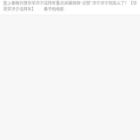
登上春晚刘德华学济宁话拜年重点央媒频频“点赞”济宁济宁彻底火了！【华
哥学济宁话拜年】 春节档电影