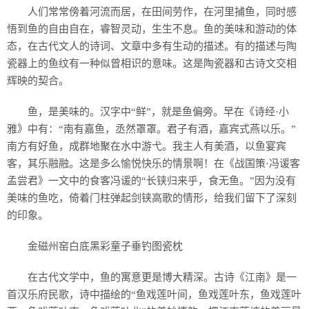
人们常常傍着河流而居，在田间劳作，在河里捕鱼，同时感
悟到鱼的自由自在，睿智灵动，生生不息。鱼的美味和游动的体
态，在古代文人的诗词、文章中多有生动的描述。有的描述与陶
瓷器上的鱼纹有一种似曾相识的意味。这是陶瓷器和古诗文交相
辉映的契合。
鱼，是美味的。汉字中“鲜”，就是鱼偏旁。早在《诗经·小
雅》中有：“南有嘉鱼，丞然罩罩。君子有酒，嘉宾式燕以乐。”
南方有好鱼，成群地聚在水中游弋。我主人有美酒，以鱼宴宾
客，其乐融融。这是多么愉悦快乐的情景啊！在《战国策·冯谖客
孟尝君》一文中的食客冯谖的“长铗归来乎，食无鱼。”因为没有
美味的鱼吃，倚着门柱弹起剑铗高歌的情形，给我们留下了深刻
的印象。
金磁州窑白底黑彩童子垂钓图瓷枕
在古代文学中，鱼的寓意更是博大精深。古诗《江南》是一
首汉乐府民歌，诗中描绘的“鱼戏莲叶间，鱼戏莲叶东，鱼戏莲叶