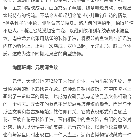
线条，勾勒出孩童立于河边垂钓，水中有三条小鱼围着鱼钩。
童、鱼之间相映成趣，画面充满了童趣，线条飘逸灵动，表现出
地域特有的情韵。不禁令人想起胡令能《小儿垂钓》诗的情景：
“蓬头稚子学垂纶，侧坐莓苔草映身。路人借问遥招手，怕得鱼惊
不应人。”浙江省慈溪越窑青瓷，以线刻纹和刻花纹表现水波鱼
纹。南宋龙泉窑采用贴塑的装饰手法，将模印的鱼纹贴在折沿洗
内底的胎体上，上釉一次烧成。双鱼凸起，呈浮雕形，颇具立体
感。这成为这个时期龙泉窑的典型纹饰。
绚丽斑斓：元明清鱼纹
元代，大部分地区延续了宋代的窑业。最为出彩的鱼纹，是
景德镇窑的釉下彩绘青花瓷。这种蓝白相间纹饰，在中国瓷器上
画出了一道幽蓝的风景，也成为农耕民族与游牧民族文化相融合
的一个标志。元青花的蓝色不是华夏民族传统的颜色，而是与伊
斯兰文明和蒙古族原始宗教信仰有关。它的表现形式有白底蓝
花、蓝底白花等装饰手法。蓝白相间中的鱼纹饰，鲜明的色彩对
比感，给人以明快亮丽的美感。元青花鱼纹，以鳜鱼纹最典型。
也有与鳊鱼同时出现在同一件大盘上。湖南省博物馆收藏的一件