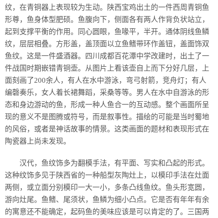
纹，在青铜器上表现较为生动。陕西宝鸡出土的一件西周青铜鱼
形尊，鱼身体型肥硕。鱼腹向下，侧面各有两人作背负状站立，
起到支撑平衡的作用。同心圆眼，鱼喙平，半开。通体阴线鱼鳞
纹，层层相叠。方形盖，盖顶面以立鱼鳍带环作盖钮，盖面饰双
鱼纹。这是一件盛酒器。四川成都百花潭中学改建时，出土了一
件战国时期嵌错青铜壶。从图片上看该壶自上而下分好几层，上
面刻画了200余人，有人在水中游泳，弯弓射箭，竞舟灯；有人
编磬奏乐，女人着长裙舞蹈，采桑等等。男人在水中自游泳的形
态和身边游动的鱼，形成一种人鱼合一的互动感。整个画面所呈
现的意义不是图腾或符号，而是叙事性。描绘的可能是当时蜀地
的风俗，或者是神话故事的情景。这类画面的题材和表现形式在
陶瓷器上尚未发现。
汉代，鱼纹饰多为翻模手法，有平面、写实和凸起的形式。
这种纹饰多见于陕西省的一种船型灰陶灶上，以模印手法在灶面
两侧，或立面分别模印一大一小，多条凸线鱼纹。鱼头形宽圆，
游向灶尾。鱼鳍、尾须状，鱼鳞为细小凸点。它是否有年年有余
的寓意还不能确定，起码鱼的美味应该是可以肯定的了。三国两