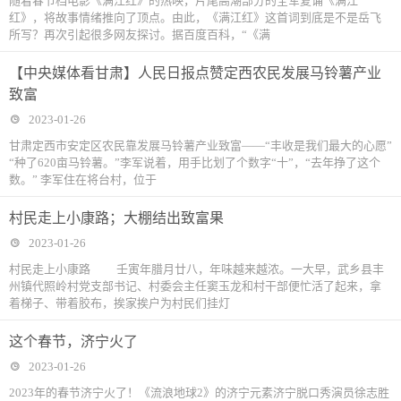
随着春节档电影《满江红》的热映，片尾高潮部分的全军复诵《满江
红》，将故事情绪推向了顶点。由此，《满江红》这首词到底是不是岳飞
所写？再次引起很多网友探讨。据百度百科，“《满
【中央媒体看甘肃】人民日报点赞定西农民发展马铃薯产业
致富
2023-01-26
甘肃定西市安定区农民靠发展马铃薯产业致富——“丰收是我们最大的心愿”
“种了620亩马铃薯。”李军说着，用手比划了个数字“十”，“去年挣了这个
数。” 李军住在将台村，位于
村民走上小康路；大棚结出致富果
2023-01-26
村民走上小康路 壬寅年腊月廿八，年味越来越浓。一大早，武乡县丰
州镇代照岭村党支部书记、村委会主任窦玉龙和村干部便忙活了起来，拿
着梯子、带着胶布，挨家挨户为村民们挂灯
这个春节，济宁火了
2023-01-26
2023年的春节济宁火了！《流浪地球2》的济宁元素济宁脱口秀演员徐志胜