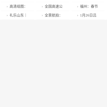
化系列谈 ｜
味”浓郁
人壮怀激烈，
康路；大棚结
赵某与一博士
｜于方堂，好
高清组图：
全国高速公
福州：春节
儵鱼出游从
“作者是不是岳
出致富果
生存在不正当
样的！
“月亮老人”披
路流量持续上
攻坚忙 建设不
礼乐山东｜
全景航拍：
1月26日吕
容，“鱼之乐”
飞”再起热议
关系，已报请
上冬装
涨 预计初六迎
停步
滨州：【传承
港城晴雪
梁天气早知道
庆有余
主管部门批准
返程高峰
非遗·共迎春
撤销教师资格
节】沾化区线
上蓝印花布作
品展