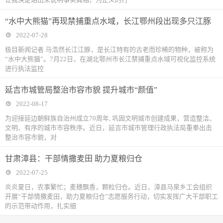
“水中大熊猫”再现禁捕重点水域，长江鄂州段出现多只江豚
2022-07-28
极目新闻记者 马浩然长江江豚，是长江特有的古老而珍稀的物种，被称为
“水中大熊猫”。7月22日，在湖北鄂州市长江禁捕重点水域可视化监控系统
进行执法监控
延吉市城管局整治市容市貌 提升城市“颜值”
2022-08-17
为迎接延边朝鲜族自治州成立70周年, 巩固文明城市创建成果，营造整洁、
文明、有序的城市市容秩序。近日，延吉市城市管理行政执法局重拳出击
整治市容市貌，对
甘肃漳县：干部情撒麦田 助力夏粮归仓
2022-07-25
炎炎夏日，农事繁忙；麦穗飘香，颗粒归仓。近日，漳县马泉乡工会组织
开展“干部情撒麦田，助力夏粮归仓”志愿服务行动，切实发挥广大干部职工
的示范带动作用，扎实细