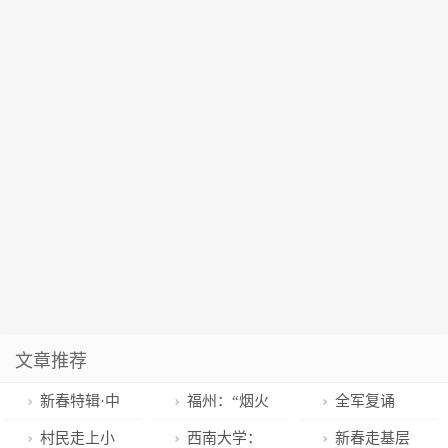
文章推荐
新春特辑·中
福州：“烟火
全军复诵
华优秀传统文
气”升腾 “幸福
《满江红》令
村民走上小
西南大学：
新春走基层