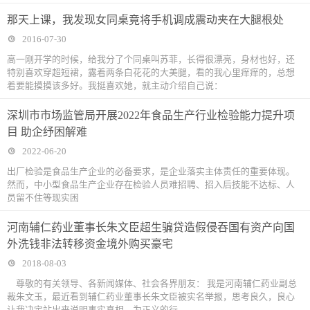
那天上课，我发现女同桌竟将手机调成震动夹在大腿根处
2016-07-30
高一刚开学的时候，给我分了个同桌叫苏菲，长得很漂亮，身材也好，还
特别喜欢穿超短裙，露着两条白花花的大美腿，看的我心里痒痒的，总想
着要能摸摸该多好。我挺喜欢她，就主动介绍自己说：
深圳市市场监管局开展2022年食品生产行业检验能力提升项
目 助企纾困解难
2022-06-20
出厂检验是食品生产企业的必备要求，是企业落实主体责任的重要体现。
然而，中小型食品生产企业存在检验人员难招聘、招入后技能不达标、人
员留不住等现实困
河南辅仁药业董事长朱文臣超生骗贷造假侵吞国有资产向国
外洗钱非法转移资金境外购买豪宅
2018-08-03
尊敬的有关领导、各新闻媒体、社会各界朋友： 我是河南辅仁药业副总
裁朱文玉，最近看到辅仁药业董事长朱文臣被实名举报，思考良久，良心
让我决定站出来说明事实真相，为正义的行