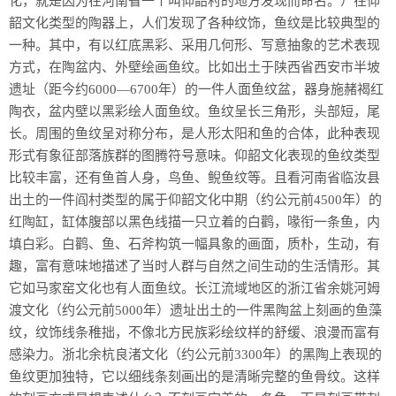
化，就是因为在河南省一个叫仰韶村的地方发现而命名。）在仰
韶文化类型的陶器上，人们发现了各种纹饰，鱼纹是比较典型的
一种。其中，有以红底黑彩、采用几何形、写意抽象的艺术表现
方式，在陶盆内、外壁绘画鱼纹。比如出土于陕西省西安市半坡
遗址（距今约6000—6700年）的一件人面鱼纹盆，器身施赭褐红
陶衣，盆内壁以黑彩绘人面鱼纹。鱼纹呈长三角形，头部短，尾
长。周围的鱼纹呈对称分布，是人形太阳和鱼的合体，此种表现
形式有象征部落族群的图腾符号意味。仰韶文化表现的鱼纹类型
比较丰富，还有鱼首人身，鸟鱼、鲵鱼纹等。且看河南省临汝县
出土的一件阎村类型的属于仰韶文化中期（约公元前4500年）的
红陶缸，缸体腹部以黑色线描一只立着的白鹳，喙衔一条鱼，内
填白彩。白鹳、鱼、石斧构筑一幅具象的画面，质朴，生动，有
趣，富有意味地描述了当时人群与自然之间生动的生活情形。其
它如马家窑文化也有人面鱼纹。长江流域地区的浙江省余姚河姆
渡文化（约公元前5000年）遗址出土的一件黑陶盆上刻画的鱼藻
纹，纹饰线条稚拙，不像北方民族彩绘纹样的舒缓、浪漫而富有
感染力。浙北余杭良渚文化（约公元前3300年）的黑陶上表现的
鱼纹更加独特，它以细线条刻画出的是清晰完整的鱼骨纹。这样