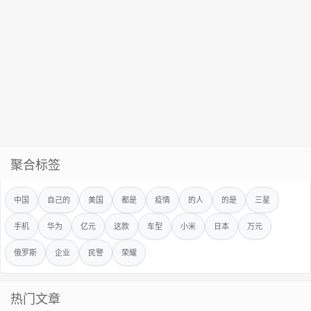
聚合标签
中国
自己的
美国
都是
疫情
的人
的是
三星
手机
华为
亿元
这款
车型
小米
日本
万元
俄罗斯
企业
民警
荣耀
热门文章