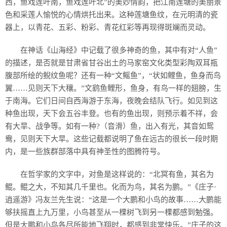
西，鱼戏莲叶南，鱼戏莲叶北”的美妙情韵，把江南莲塘的美丽景
色和采莲人愉悦的心情烘托出来。这种莲塘鱼纹，在元明清的瓷
器上，以青花、五彩、粉彩、青花红彩等再现得斑斓而灵动。
在神话《山海经》中记载了很多神奇的鱼，其中有对“人鱼”
的描述，是否就是甘肃省甘谷出土的马家窑文化类型彩陶双耳瓶
腹部所绘的鲵纹鱼呢？还有一种“文鳐鱼”，“状如鲤鱼，鱼身而鸟
翼……见则天下大穰。”文鹞鱼鲤形，鱼身，有鸟一样的翅膀，生
于南海。它们日间自西海游于东海，夜晚会结队飞行。如见到这
种鱼出现，天下会五谷丰登。也有的鱼出现，则预示着不祥，会
有大旱、战争等。如有一种?（音滑）鱼，出入有光，其音如鸳
鸯，见则天下大旱。这些记载都说明了鱼在远古的很长一段时期
内，是一些族群部落中具有神圣性的图腾符号。
在哲学家的文字中，对鱼是这样说的：“北冥有鱼，其名为
鲲。鲲之大，不知其几千里也。化而为鸟，其名为鹏。”《庄子·
逍遥游》冯友兰先生说：“这是一个大鹏和小鸟的故事……大鹏能
够扶摇直上九万里，小鸟甚至从一棵树飞到另一棵都感到勉强。
但是大鹏和小鸟各尽所能地飞翔时，都感到非常快乐。”庄子的这