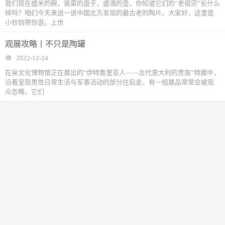
我们现在盛米的碗，装菜的盘子，盛酒的壶，你知道它们的“老祖宗”长什么
样吗？咱们今天来说一说中国北方发现的最古老的陶片。大家好，这里是
小铃铛带你逛。上世
观展攻略丨不只是陶罐
2022-12-24
在吴文化博物馆正在展出的“伊特鲁里亚人——古代意大利的贵族”特展中，
沿着呈现男性日常生活与军事活动的部分往后走，有一组展品常常会被观
众忽略，它们