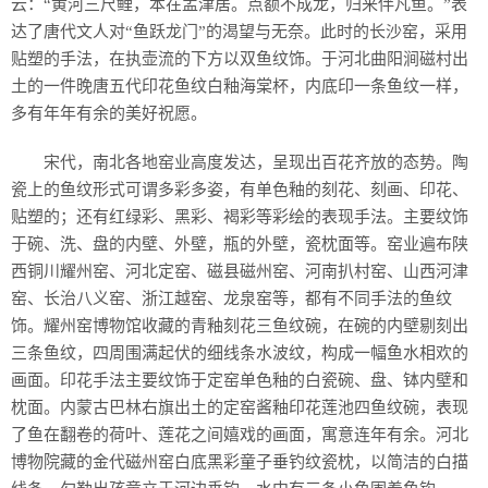
云：“黄河三尺鲤，本在孟津居。点额不成龙，归来伴凡鱼。”表
达了唐代文人对“鱼跃龙门”的渴望与无奈。此时的长沙窑，采用
贴塑的手法，在执壶流的下方以双鱼纹饰。于河北曲阳涧磁村出
土的一件晚唐五代印花鱼纹白釉海棠杯，内底印一条鱼纹一样，
多有年年有余的美好祝愿。
宋代，南北各地窑业高度发达，呈现出百花齐放的态势。陶
瓷上的鱼纹形式可谓多彩多姿，有单色釉的刻花、刻画、印花、
贴塑的；还有红绿彩、黑彩、褐彩等彩绘的表现手法。主要纹饰
于碗、洗、盘的内壁、外壁，瓶的外壁，瓷枕面等。窑业遍布陕
西铜川耀州窑、河北定窑、磁县磁州窑、河南扒村窑、山西河津
窑、长治八义窑、浙江越窑、龙泉窑等，都有不同手法的鱼纹
饰。耀州窑博物馆收藏的青釉刻花三鱼纹碗，在碗的内壁剔刻出
三条鱼纹，四周围满起伏的细线条水波纹，构成一幅鱼水相欢的
画面。印花手法主要纹饰于定窑单色釉的白瓷碗、盘、钵内壁和
枕面。内蒙古巴林右旗出土的定窑酱釉印花莲池四鱼纹碗，表现
了鱼在翻卷的荷叶、莲花之间嬉戏的画面，寓意连年有余。河北
博物院藏的金代磁州窑白底黑彩童子垂钓纹瓷枕，以简洁的白描