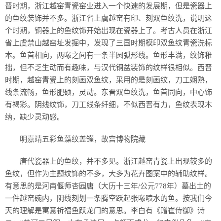
晋时期，浙江越窑青瓷窑业进入一个快速的发展期，但是瓷器上
的鱼纹装饰并不多。浙江省上虞越窑有印、刻双鱼纹洗，说明这
个时期，铜器上的鱼纹饰开始出现在瓷器上了。考古人员在浙江
省上虞禁山越窑址发掘中，发现了三国时期模印双鱼纹青瓷洗标
本。鱼首相向，两喙之间有一条半圆弧形线。鱼形丰满，纹饰稚
拙，但不乏生动而有趣味，与汉代铜盆装饰的纹样很相似。西晋
时期，越窑青瓷上的刻画双鱼纹，采用的是刻画纹，刀工娴熟，
线条流畅，鱼形肥硕，灵动。东晋双鱼纹洗，鱼首同向，中心饰
有褐彩。阴线纹饰，刀工线条纤细，不似西晋有力，鱼纹表现木
纳，缺少灵动感。
明嘉靖五彩鱼藻纹盖罐，故宫博物院藏
唐代瓷器上的鱼纹，并不多见。浙江越窑青瓷上出现较多的
鱼纹，但作为主题纹饰的不多，大多为花卉图案中的辅助纹样。
有意思的是河南偃师杏园唐（大历十三年/公元778年）墓出土的
一件越窑碗内，阴线刻划一条腾空跃起张喙喷水的鱼。按我们今
天的理解是寓意祈福鱼跃龙门的意思。李白有《赠崔侍御》诗