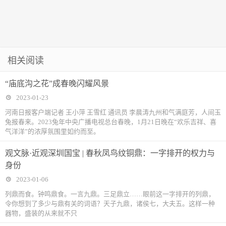
相关阅读
“庙底沟之花”成春晚闪耀风景
2023-01-23
河南日报客户端记者 王小萍 王雪红 通讯员 李晨涛九州和气满庭芳，人间玉
兔报春来。2023兔年中央广播电视总台春晚，1月21日晚在“欢乐吉祥、喜
气洋洋”的浓厚氛围里如约而至。
观文脉·近观深圳国宝 | 春秋凤鸟纹铜鼎：一字排开的权力与
身份
2023-01-06
列鼎而食。钟鸣鼎食。一言九鼎。三足鼎立……眼前这一字排开的列鼎，
令你想到了多少与鼎有关的词语？天子九鼎，诸侯七，大夫五。这样一种
器物，盛装的从来就不只