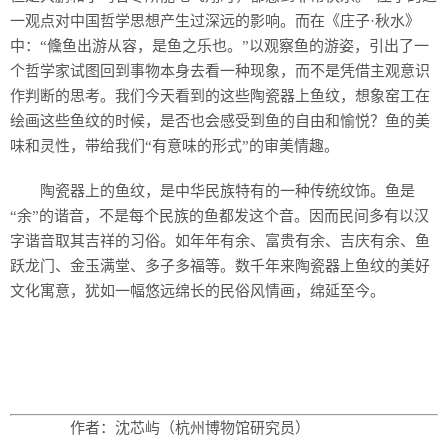
一观点对中国哲学思想产生过深远的影响。而在《庄子·秋水》
中：“儵鱼出游从容，是鱼之乐也。”以观察鱼的游姿，引出了一
个哲学家试图回到事物本身去看一种现象，而不是凭借主观意识
作判断的思考。我们今天看到的这些陶瓷器上鱼纹，想象窑工在
绘画这些鱼纹的时候，是否也会感受到鱼的自由和愉悦？鱼的美
味和灵性，带给我们“有意味的形式”的审美情趣。
陶瓷器上的鱼纹，是中华民族特有的一种传统纹饰。鱼是
“余”的谐音，不是每个民族的鱼都发这个音。因而民间多有以汉
字谐音取其吉祥的习俗。如年年有余、富贵有余、吉庆有余、鱼
跃龙门、金玉满堂、多子多福等。数千年来陶瓷器上鱼纹的美好
文化寓意，犹如一幅悠远绵长的民俗风情画，绵延至今。
作者：沈芯屿（杭州博物馆研究员）