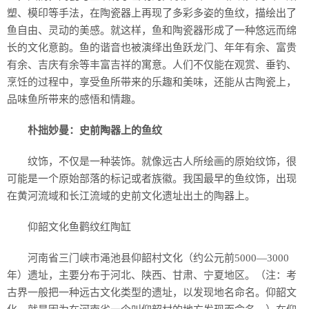
塑、模印等手法，在陶瓷器上再现了多彩多姿的鱼纹，描绘出了
鱼自由、灵动的美感。就这样，鱼和陶瓷器形成了一种悠远而绵
长的文化意韵。鱼的谐音也被演绎出鱼跃龙门、年年有余、富贵
有余、吉庆有余等丰富吉祥的寓意。人们不仅能在观赏、垂钓、
烹饪的过程中，享受鱼所带来的乐趣和美味，还能从古陶瓷上，
品味鱼所带来的感悟和情趣。
朴拙妙曼：史前陶器上的鱼纹
纹饰，不仅是一种装饰。就像远古人所绘画的原始纹饰，很
可能是一个原始部落的标记或者族徽。我国最早的鱼纹饰，出现
在黄河流域和长江流域的史前文化遗址出土的陶器上。
仰韶文化鱼鹳纹红陶缸
河南省三门峡市渑池县仰韶村文化（约公元前5000—3000
年）遗址，主要分布于河北、陕西、甘肃、宁夏地区。（注：考
古界一般把一种远古文化类型的遗址，以发现地名命名。仰韶文