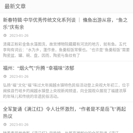
最新文章
新春特辑·中华优秀传统文化系列谈 ｜ 儵鱼出游从容，“鱼之
乐”庆有余
2023-01-26
清雍正粉彩金鱼水藻图洗，故宫博物院藏藏有河流的地方，就有鱼。五代
李珣有词云：“水为乡，蓬作舍，鱼羹稻饭常餐也。”也许是“鱼羹稻饭”需要
陶瓷盆、罐、碗、盘，因而，陶瓷与鱼纹有了
福州：“烟火气”升腾 “幸福味”浓郁
2023-01-26
弘扬“福”文化“福”味过大年闽越水镇特色民俗活动登上央视大年初三，位于
闽侯县竹岐乡的闽越水镇登上央视新闻频道，向全国观众展现了福建浓厚
的年味儿和传统的非遗民俗活动。
全军复诵《满江红》令人壮怀激烈，“作者是不是岳飞”再起
热议
2023-01-26