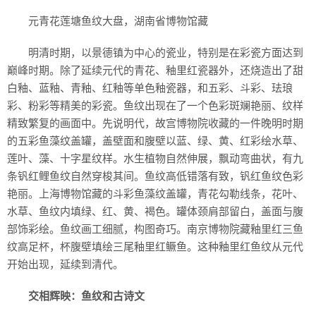
元青花莲塘鱼纹大盘，湖南省博物馆藏
明清时期，以景德镇为中心的瓷业，特别是在彩瓷方面达到
巅峰时期。除了延续元代的青花、釉里红瓷器外，还烧造出了甜
白釉、蓝釉、青釉、红釉等单色釉瓷器，和五彩、斗彩、珐琅
彩、粉彩等精美的彩瓷。鱼纹出现在了一个色彩斑斓艳丽、纹样
精致繁复的画面中。先说明代，故宫博物院收藏的一件晚明时期
的五彩鱼藻纹盖罐，盖壁面和腹壁以蓝、绿、黄、红彩绘水草、
莲叶、藻、十字星纹样。水生植物自然伸展，飘动弯曲状，有九
条钒红鲤鱼纹自然穿梭其间。鱼纹高低错落有致，钒红鱼纹色彩
艳丽。上海博物馆藏的斗彩鱼藻纹盖罐，青花勾勒线条，花叶、
水草、鱼纹内填绿、红、黄、褐色。罐体颈肩部留白，盖面与腹
部饰彩绘。鱼纹画工细腻，构图奇巧。南京博物院藏釉里红三鱼
纹高足杯，杯腹壁填绘三尾釉里红鳜鱼。这种釉里红鱼纹从元代
开始出现，延续到清代。
交相辉映：鱼纹和古诗文