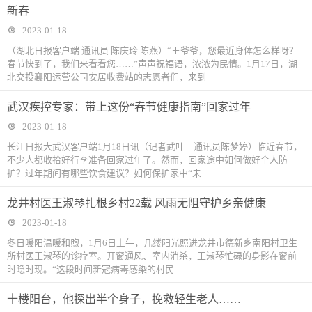
新春
2023-01-18
（湖北日报客户端 通讯员 陈庆玲 陈燕）“王爷爷，您最近身体怎么样呀？
春节快到了，我们来看看您……”声声祝福语，浓浓为民情。1月17日，湖
北交投襄阳运营公司安居收费站的志愿者们，来到
武汉疾控专家：带上这份“春节健康指南”回家过年
2023-01-18
长江日报大武汉客户端1月18日讯（记者武叶 通讯员陈梦婷）临近春节，
不少人都收拾好行李准备回家过年了。然而，回家途中如何做好个人防
护？过年期间有哪些饮食建议？如何保护家中“未
龙井村医王淑琴扎根乡村22载 风雨无阻守护乡亲健康
2023-01-18
冬日暖阳温暖和煦，1月6日上午，几缕阳光照进龙井市德新乡南阳村卫生
所村医王淑琴的诊疗室。开窗通风、室内消杀，王淑琴忙碌的身影在窗前
时隐时现。“这段时间新冠病毒感染的村民
十楼阳台，他探出半个身子，挽救轻生老人……