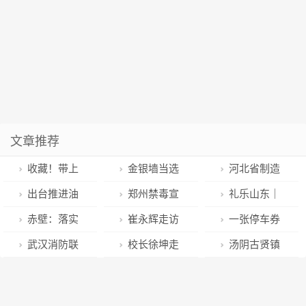
文章推荐
收藏！带上
金银墙当选
河北省制造
这份“春节健康
福建省高级人
业绿色低碳先
出台推进油
郑州禁毒宣
礼乐山东｜
指南”回家过年
民法院院长
进工艺技术装
茶产业高质量
传进餐饮 “舌
“笔墨书年韵
赤壁：落实
崔永辉走访
一张停车券
备推荐目录
发展实施意见
尖安全”齐守护
文化悦万家”
全民健身战略
慰问困难群众
一份关爱心
武汉消防联
校长徐坤走
汤阴古贤镇
——淄博市文
完善便民公共
和重点优抚对
合民政、卫
访慰问陈俊亮
开展人大代表
化馆写春联送
体育场地
象
健、市场监管
院士、张平院
“拜年”听民声