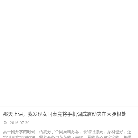
那天上课，我发现女同桌竟将手机调成震动夹在大腿根处
2016-07-30
高一刚开学的时候，给我分了个同桌叫苏菲，长得很漂亮，身材也好，还
特别喜欢穿超短裙，露着两条白花花的大美腿，看的我心里痒痒的，总想