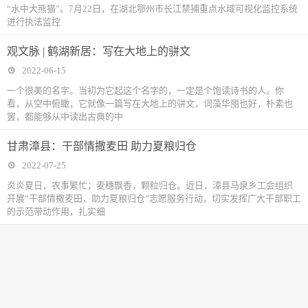
“水中大熊猫”。7月22日，在湖北鄂州市长江禁捕重点水域可视化监控系统
进行执法监控
观文脉 | 鹤湖新居：写在大地上的骈文
2022-06-15
一个很美的名字。当初为它起这个名字的，一定是个饱读诗书的人。你
看，从空中俯瞰，它就像一篇写在大地上的骈文，词藻华丽也好，朴素也
罢，都能够从中读出古典的中
甘肃漳县：干部情撒麦田 助力夏粮归仓
2022-07-25
炎炎夏日，农事繁忙；麦穗飘香，颗粒归仓。近日，漳县马泉乡工会组织
开展“干部情撒麦田，助力夏粮归仓”志愿服务行动，切实发挥广大干部职工
的示范带动作用，扎实细