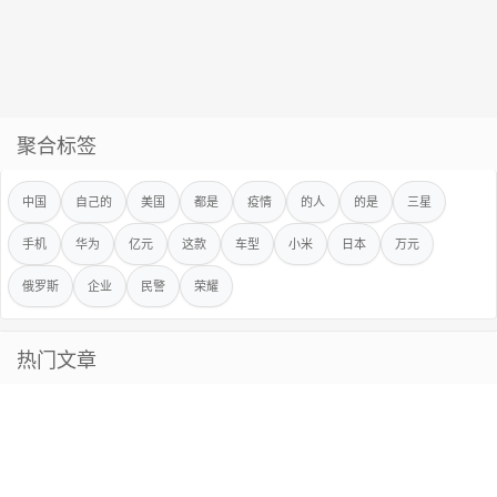
聚合标签
中国
自己的
美国
都是
疫情
的人
的是
三星
手机
华为
亿元
这款
车型
小米
日本
万元
俄罗斯
企业
民警
荣耀
热门文章