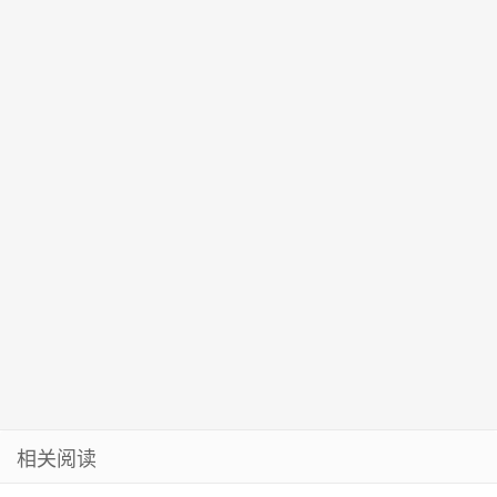
福字走进世纪
等部门，开展
士
活动
花园社区
养老机构消防
安全专项检查
相关阅读