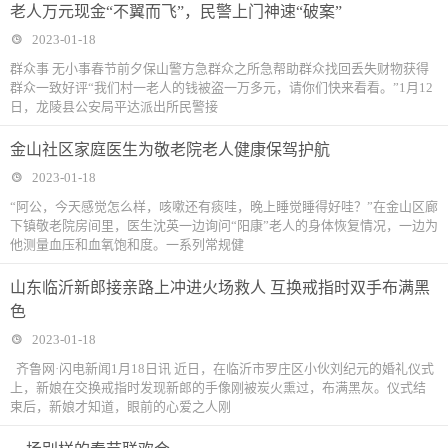
老人万元现金“不翼而飞”，民警上门神速“破案”
2023-01-18
群众事 无小事春节前夕保山警方急群众之所急帮助群众找回丢失财物获得
群众一致好评“我们村一老人的钱被盗一万多元，请你们快来看看。”1月12
日，龙陵县公安局平达派出所民警接
金山社区家庭医生为敬老院老人健康保驾护航
2023-01-18
“阿公，今天感觉怎么样，咳嗽还有痰哇，晚上睡觉睡得好哇？”在金山区廊
下镇敬老院房间里，医生沈英一边询问“阳康”老人的身体恢复情况，一边为
他测量血压和血氧饱和度。一系列常规健
山东临沂新郎接亲路上冲进火场救人 互换戒指时双手布满黑
色
2023-01-18
齐鲁网·闪电新闻1月18日讯 近日，在临沂市罗庄区小伙刘纪元的婚礼仪式
上，新娘在交换戒指时发现新郎的手像刚被炭火熏过，布满黑灰。仪式结
束后，新娘才知道，眼前的心爱之人刚