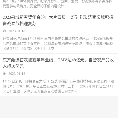
宫》的线上媒体看片会，纪录片行业、新闻、消费、影视娱乐等多类媒体
受邀参与云看片，更全面的了解内容设计
2023泉城新春贺年会⑤：大片云集，类型多元 济南影城积极
备战春节档迎复苏
2023-01-18
齐鲁网·闪电新闻1月18日讯 春节档是电影市场的传统旺季。作为疫情放开
后电影市场的首个春节档，2023年春节档被寄予厚望。随着《流浪地球2》
《满江红》《深海》《无名》《交
东方甄选首次披露半年业绩：GMV达48亿元，自营农产品收
入超10亿元
2023-01-18
1月17日消息，即将更名为“东方甄选”的新东方在线科技控股有限公司（股
份代号：1797.HK）今日正式公布2023财年上半年（2022年6月1日至11月
30日）业绩，这也是东方甄选首次披露自2022年6