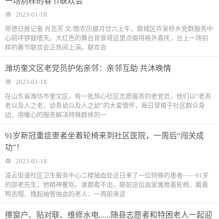
一场别样的春节联欢会
2023-01-18
常德日报记者 肖志芳 文/图农历腊月廿六上午，鼎城区许家桥乡党群服务中
心前坪锣鼓喧天。大红色的舞台背景将这里点缀得格外喜庆，台上一场别
样的春节联欢会正热闹上演。联欢会
潍坊奎文区老党员护佑亲邻：亲邻互助 共沐晚情
2023-01-18
在山东省潍坊市奎文区，有一批热心社区志愿服务的老党员，他们以“老吾
老以及人之老，幼吾幼以及人之幼”的大爱情怀，每日穿梭于社区群众身
边，用暖心的服务解决特殊群体的一
91岁新冠重症患者坐着轮椅来到社区医院，一周后“闯关成
功”！
2023-01-18
凌云街道社区卫生服务中心二楼抽血处近日来了一位特殊的患者——91岁
的邵老先生，他精神矍铄。谁都看不出，眼前这位由家属推着轮椅、戴着
鸭舌帽、撸起袖管抽血的老人，一周前来这
擦窗户、贴对联、维修水电......随县志愿者和特困老人一起迎