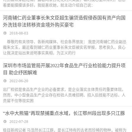
着要能摸摸该多好。我挺喜欢她，就主动介绍自己说：
河南辅仁药业董事长朱文臣超生骗贷造假侵吞国有资产向国
外洗钱非法转移资金境外购买豪宅
2018-08-03
尊敬的有关领导、各新闻媒体、社会各界朋友： 我是河南辅仁药业副总
裁朱文玉，最近看到辅仁药业董事长朱文臣被实名举报，思考良久，良心
让我决定站出来说明事实真相，为正义的行
深圳市市场监管局开展2022年食品生产行业检验能力提升项
目 助企纾困解难
2022-06-20
出厂检验是食品生产企业的必备要求，是企业落实主体责任的重要体现。
然而，中小型食品生产企业存在检验人员难招聘、招入后技能不达标、人
员留不住等现实困
“水中大熊猫”再现禁捕重点水域，长江鄂州段出现多只江豚
2022-07-28
极目新闻记者 马浩然长江江豚，是长江特有的古老而珍稀的物种，被称为