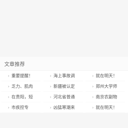
文章推荐
重要提醒！
海上事故调
就在明天！
这些“药驾”风
查中的内部通
临沂市“万名优
乏力、肌肉
新疆被认定
郑州大学师
险你知道吗？
信、外部环境
秀沂蒙学子家
酸痛、自
的人力资源服
生领衔的中国
在贵阳，短
河北省普通
南京农副物
和伤害的调查
乡行”活动寒假
汗......新冠康
务“骨干企业”
国家柔术队在
时间内免费停
高校招生美术
流中心：好吃
市疾控专
凶猛寒潮来
就在明天！
范围和证据收
版来了
复期食养建议
将获10万元一
第二届国际柔
车的停车场有
类专业统考评
又好玩！众彩·
家：变异株短
袭，长沙小年
临沂市“万名优
集清单
→
次性奖励
术联合会套路
哪些？
卷进展顺利，
悦生活盛装重