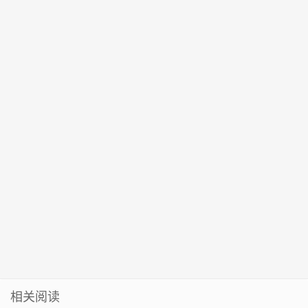
期内引发大规
要下雪！
秀沂蒙学子家
柔术世界杯中
1月20日前公
启！
模流行的可能
乡行”活动
获佳绩
布省统考成绩
性低
2023年寒假版
来啦！
相关阅读