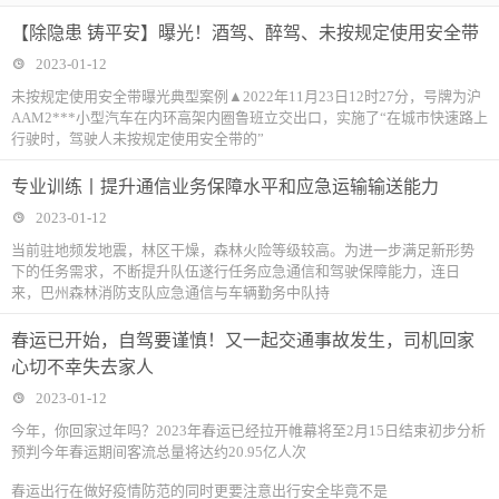
【除隐患 铸平安】曝光！酒驾、醉驾、未按规定使用安全带
2023-01-12
未按规定使用安全带曝光典型案例▲2022年11月23日12时27分，号牌为沪
AAM2***小型汽车在内环高架内圈鲁班立交出口，实施了“在城市快速路上
行驶时，驾驶人未按规定使用安全带的”
专业训练丨提升通信业务保障水平和应急运输输送能力
2023-01-12
当前驻地频发地震，林区干燥，森林火险等级较高。为进一步满足新形势
下的任务需求，不断提升队伍遂行任务应急通信和驾驶保障能力，连日
来，巴州森林消防支队应急通信与车辆勤务中队持
春运已开始，自驾要谨慎！又一起交通事故发生，司机回家
心切不幸失去家人
2023-01-12
今年，你回家过年吗？2023年春运已经拉开帷幕将至2月15日结束初步分析
预判今年春运期间客流总量将达约20.95亿人次
春运出行在做好疫情防范的同时更要注意出行安全毕竟不是