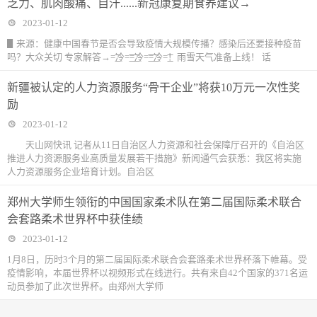
乏力、肌肉酸痛、自汗......新冠康复期食养建议→
2023-01-12
▋来源：健康中国春节是否会导致疫情大规模传播？感染后还要接种疫苗
吗？大众关切 专家解答→=͟͟͞͞冷=͟͟͞͞=͟͟͞͞冷=͟͟͞͞=͟͟͞͞冷=͟͟͞͞！雨雪天气准备上线！ 话
新疆被认定的人力资源服务“骨干企业”将获10万元一次性奖
励
2023-01-12
天山网快讯 记者从11日自治区人力资源和社会保障厅召开的《自治区
推进人力资源服务业高质量发展若干措施》新闻通气会获悉：我区将实施
人力资源服务企业培育计划。自治区
郑州大学师生领衔的中国国家柔术队在第二届国际柔术联合
会套路柔术世界杯中获佳绩
2023-01-12
1月8日，历时3个月的第二届国际柔术联合会套路柔术世界杯落下帷幕。受
疫情影响，本届世界杯以视频形式在线进行。共有来自42个国家的371名运
动员参加了此次世界杯。由郑州大学师