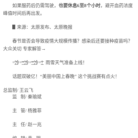
如果服药后仍需驾驶，
也要休息6至8个小时
，避开血药浓度
峰值时间后再出发。
▋来源：太原发布、太原晚报
春节是否会导致疫情大规模传播？感染后还要接种疫苗吗？
大众关切 专家解答→
=͟͟͞͞冷=͟͟͞͞=͟͟͞͞冷=͟͟͞͞=͟͟͞͞冷=͟͟͞͞！雨雪天气准备上线！
话题双破亿！“美丽中国上春晚” 这个挑战赛有点火！
总监制/ 王云飞
监 制/ 秦瑜斌
主 管/ 杨雅菲
主 任/ 赵一兆