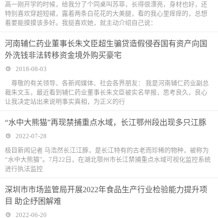
高一刚开学的时候，给我分了个同桌叫苏菲，长得很漂亮，身材也好，还
特别喜欢穿超短裙，露着两条白花花的大美腿，看的我心里痒痒的，总想
着要能摸摸该多好。我挺喜欢她，就主动介绍自己说：
河南辅仁药业董事长朱文臣超生骗贷造假侵吞国有资产向国
外洗钱非法转移资金境外购买豪宅
2018-08-03
尊敬的有关领导、各新闻媒体、社会各界朋友： 我是河南辅仁药业副总
裁朱文玉，最近看到辅仁药业董事长朱文臣被实名举报，思考良久，良心
让我决定站出来说明事实真相，为正义的行
“水中大熊猫”再现禁捕重点水域，长江鄂州段出现多只江豚
2022-07-28
极目新闻记者 马浩然长江江豚，是长江特有的古老而珍稀的物种，被称为
“水中大熊猫”。7月22日，在湖北鄂州市长江禁捕重点水域可视化监控系统
进行执法监控
深圳市市场监管局开展2022年食品生产行业检验能力提升项
目 助企纾困解难
2022-06-20