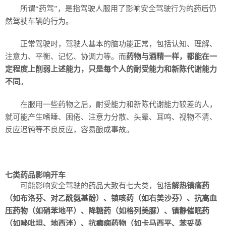
所谓“药驾”，是指驾驶人服用了影响安全驾驶行为的药后仍
然驾驶车辆的行为。
正常驾驶时，驾驶人基本的脑功能正常，包括认知、理解、
注意力、平衡、记忆、协调力等。而
药物与酒精一样，都能在一
定程度上削弱上述能力，只是每个人的耐受能力和新陈代谢能力
不同
。
在服用一些药物之后，耐受能力和新陈代谢能力较差的人，
就可能产生嗜睡、困倦、注意力分散、头晕、耳鸣、视物不清、
反应迟钝等不良反应，容易酿成事故。
七类药品影响开车
可能影响安全驾驶的药品大致有七大类，包括
解热镇痛药
（如布洛芬、对乙酰氨基酚）、镇咳药（如右美沙芬）、抗高血
压药物（如硝苯地平）、降糖药（如格列美脲）、镇静催眠药
（如唑吡坦、地西泮）、抗癫痫药物（如卡马西平、苯妥英