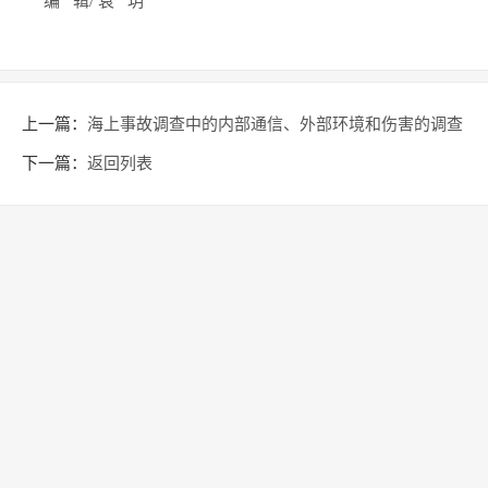
编 辑/ 袁 玥
上一篇：
海上事故调查中的内部通信、外部环境和伤害的调查
范围和证据收集清单
下一篇：
返回列表