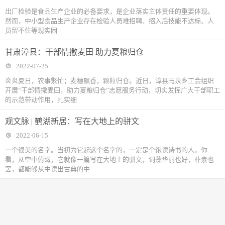
出厂检验是食品生产企业的必备要求，是企业落实主体责任的重要体现。
然而，中小型食品生产企业存在检验人员难招聘、招入后技能不达标、人
员留不住等现实困
甘肃漳县：干部情撒麦田 助力夏粮归仓
2022-07-25
炎炎夏日，农事繁忙；麦穗飘香，颗粒归仓。近日，漳县马泉乡工会组织
开展“干部情撒麦田，助力夏粮归仓”志愿服务行动，切实发挥广大干部职工
的示范带动作用，扎实细
观文脉 | 鹤湖新居：写在大地上的骈文
2022-06-15
一个很美的名字。当初为它起这个名字的，一定是个饱读诗书的人。你
看，从空中俯瞰，它就像一篇写在大地上的骈文，词藻华丽也好，朴素也
罢，都能够从中读出古典的中