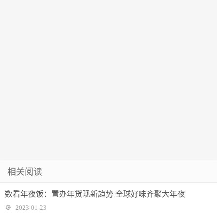
了
警
相关阅读
数看年夜饭：置办年货现新趋势 全球好味齐聚大年夜
2023-01-23