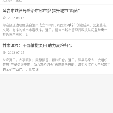
延吉市城管局整治市容市貌 提升城市“颜值”
2022-08-17
为迎接延边朝鲜族自治州成立70周年, 巩固文明城市创建成果，营造整洁、
文明、有序的城市市容秩序。近日，延吉市城市管理行政执法局重拳出击
整治市容市貌，对
甘肃漳县：干部情撒麦田 助力夏粮归仓
2022-07-25
炎炎夏日，农事繁忙；麦穗飘香，颗粒归仓。近日，漳县马泉乡工会组织
开展“干部情撒麦田，助力夏粮归仓”志愿服务行动，切实发挥广大干部职工
的示范带动作用，扎实细