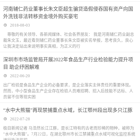
河南辅仁药业董事长朱文臣超生骗贷造假侵吞国有资产向国
外洗钱非法转移资金境外购买豪宅
2018-08-03
尊敬的有关领导、各新闻媒体、社会各界朋友： 我是河南辅仁药业副总
裁朱文玉，最近看到辅仁药业董事长朱文臣被实名举报，思考良久，良心
让我决定站出来说明事实真相，为正义的行
深圳市市场监管局开展2022年食品生产行业检验能力提升项
目 助企纾困解难
2022-06-20
出厂检验是食品生产企业的必备要求，是企业落实主体责任的重要体现。
然而，中小型食品生产企业存在检验人员难招聘、招入后技能不达标、人
员留不住等现实困
“水中大熊猫”再现禁捕重点水域，长江鄂州段出现多只江豚
2022-07-28
极目新闻记者 马浩然长江江豚，是长江特有的古老而珍稀的物种，被称为
“水中大熊猫”。7月22日，在湖北鄂州市长江禁捕重点水域可视化监控系统
进行执法监控