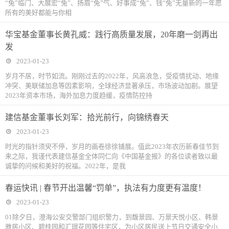
“兔”临门、大展宏“兔”、扬眉“兔”气、好事成“兔”、钱“兔”无量新的一年愿
所有的美好都能与你相
华宝基金董事长黄孔威：践行高质量发展，20年磨一剑再出
发
2023-01-23
岁月不居，时节如流。刚刚过去的2022年，风高浪急，受疫情扰动、地缘
冲突、美联储加息等因素影响，全球经济显著承压，市场波动加剧。展望
2023年资本市场，海外加息力度趋缓，疫情防控持
建信基金董事长刘军：拾光前行，向锦绣春天
2023-01-23
时光的指针须臾不停，岁月的画卷徐徐铺展。值此2023年农历新春佳节到
来之际，我谨代表建信基金全体同仁向《中国基金报》的各位读者致以最
诚挚的问候和美好的祝福。2022年，是我
春运快讯 | 春节开出温馨“罚单”，执法有力度更有温度！
2023-01-23
01除夕日，澄海公安交警部门组织警力，到馥景园、万景天悦小区、韩景
雅居小区、碧桂园和汇璟花园等住宅区，为小区居民送上节日交通安全小