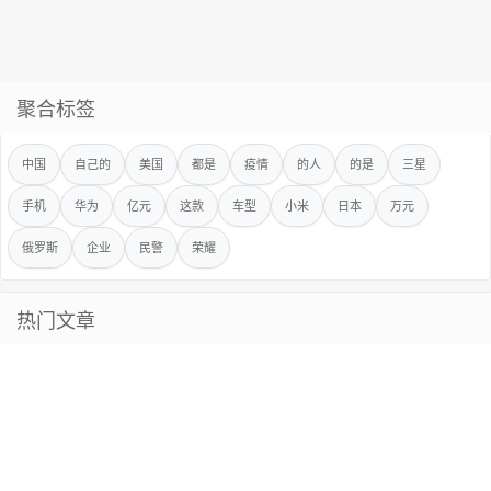
聚合标签
中国
自己的
美国
都是
疫情
的人
的是
三星
手机
华为
亿元
这款
车型
小米
日本
万元
俄罗斯
企业
民警
荣耀
热门文章