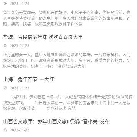
2023-01-23
兔年寻兔壬寅虎去，癸卯兔来你好啊，小兔子千百年来，你既登庙堂，也
入百姓家将美好藏于俗常兔年到了今天我们就来说说你的故事吧抿耳、圆
眼、翘尾、跃姿一枚墨玉兔形珮定格了你的逍
盐城：赏民俗品年味 欢欢喜喜过大年
2023-01-23
正月里的头一天，盐阜大地处处洋溢着浓浓的年味，一片欢乐祥和。人们
纷纷走出家门，以丰富多彩的形式过大年、庆团圆，感受文化的魅力，品
味生活的美好。记者 马玉彬：“滋味盐城过大年
上海：兔年春节“一大红”
2023-01-23
1月22日，参观者在上海中共一大纪念馆内体验结合党史知识问答的传
统投壶游戏。 当日是大年初一，众多市民游客来到上海中共一大纪念
馆参观，欢度佳节。 新华社记者 方喆
山西省文旅厅：兔年山西文旅IP形象“晋小美”发布
2023-01-23