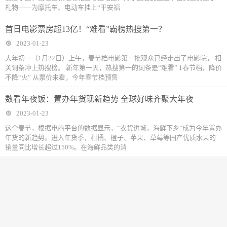
礼物——为摩托车、电动车挂上“平安福
首日电影票房超13亿！“难看”霸榜热搜第一？
2023-01-23
大年初一（1月22日）上午，春节档电影第一批观众已经走出了电影院， 相
关词条冲上热搜榜。 新年第一天，热搜第一的词条是“难看” 1春节档，降价
不降“火” 从票价来看，今年春节档预售
数看年夜饭：置办年货现新趋势 全球好味齐聚大年夜
2023-01-23
这个春节，根据电商平台的数据显示，“农货进城，海鲜下乡”成为今年置办
年货的新趋势。进入年货季，柑橘、橙子、苹果、草莓等国产优质水果的
销量同比增长超过150%。在海鲜品类的消