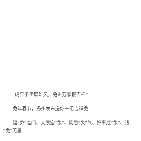
“虎奔千里展雄风，兔进万家报吉祥”
兔年春节，扬州发布送你一组吉祥兔
福“兔”临门、大展宏“兔”、扬眉“兔”气、好事成“兔”、钱
“兔”无量