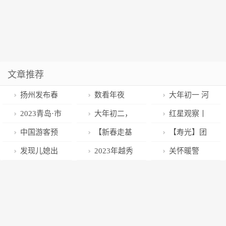
文章推荐
扬州发布春
数看年夜
大年初一 河
节长卷| 正月初
饭：置办年货
南医护跨省救
2023青岛·市
大年初二，
红星观察丨
二：大展宏
现新趋势 全球
援徐州“阳康”
南首届新春逛
祝您好事成
寻常人间烟
中国游客预
【新春走基
【寿光】团
“兔”
好味齐聚大年
急性心梗患者
街里节1月25
双！
火，藏着最暖
订警车接机？
层】乡镇卫生
团圆圆迎新年
发现儿媳出
2023年越秀
关怀暖警
夜
日开启
民生
“警车开道、不
院的大年三十
平安健康过春
轨，婆婆不动
公安迎春花市
心！郴州市公
排队不堵车”，
节
声色做了四道
安保工作巡礼
安局党委春节
泰国警方回应
一样的菜，儿
期间密集走访
媳：妈，我错
慰问一线民辅