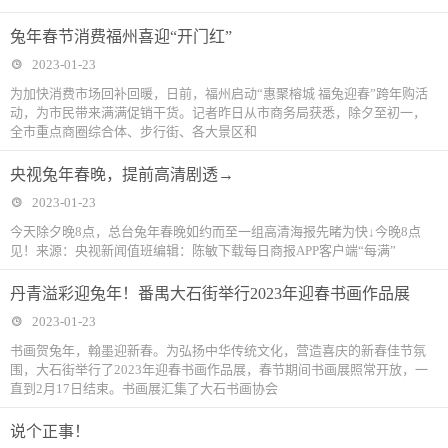
兔年春节消费福州喜迎“开门红”
2023-01-23
为加快消费市场回补回暖，日前，福州启动“惠聚榕城 福兔迎春”跨年购活
动，为市民带来满满促销干货。记者昨日从市商务局获悉，除夕至初一，
全市重点商圈综合体、步行街、各大景区和
央视兔年春晚，提前高清剧透→
2023-01-23
今天除夕晚8点，总台兔年春晚如约而至一组高清海报先睹为快↓今晚8点
见！来源：央视新闻值班编辑：陈敏下载每日商报APP客户端“每满”
丹青溢彩迎兔年！番禺大石街举行2023年迎春书画作品展
2023-01-23
书画贺兔年，翰墨迎新春。为弘扬中华传统文化，营造喜庆的新春佳节氛
围，大石街举行了2023年迎春书画作品展，春节期间书画展照常开放，一
直到2月17日结束。书画展汇集了大石书画协会
说个正事！