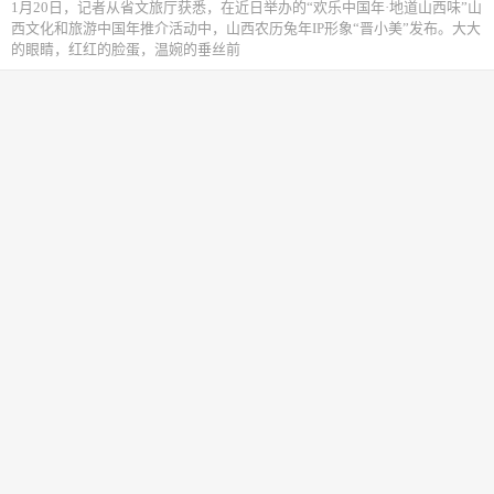
1月20日，记者从省文旅厅获悉，在近日举办的“欢乐中国年·地道山西味”山
西文化和旅游中国年推介活动中，山西农历兔年IP形象“晋小美”发布。大大
的眼睛，红红的脸蛋，温婉的垂丝前