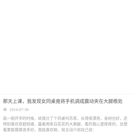
那天上课，我发现女同桌竟将手机调成震动夹在大腿根处
2016-07-30
高一刚开学的时候，给我分了个同桌叫苏菲，长得很漂亮，身材也好，还
特别喜欢穿超短裙，露着两条白花花的大美腿，看的我心里痒痒的，总想
着要能摸摸该多好。我挺喜欢她，就主动介绍自己说：