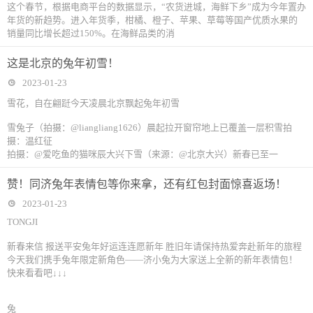
这个春节，根据电商平台的数据显示，“农货进城，海鲜下乡”成为今年置办
年货的新趋势。进入年货季，柑橘、橙子、苹果、草莓等国产优质水果的
销量同比增长超过150%。在海鲜品类的消
这是北京的兔年初雪！
2023-01-23
雪花，自在翩跹今天凌晨北京飘起兔年初雪
雪兔子（拍摄：@liangliang1626）晨起拉开窗帘地上已覆盖一层积雪拍
摄：温红征
拍摄：@爱吃鱼的猫咪辰大兴下雪（来源：@北京大兴）新春已至一
赞！同济兔年表情包等你来拿，还有红包封面惊喜返场！
2023-01-23
TONGJI
新春来信 报送平安兔年好运连连愿新年 胜旧年请保持热爱奔赴新年的旅程
今天我们携手兔年限定新角色——济小兔为大家送上全新的新年表情包！
快来看看吧↓↓↓
兔