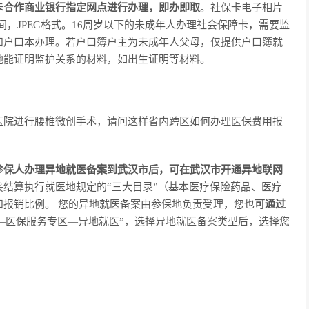
卡合作商业银行指定网点进行办理，即办即取
。社保卡电子相片
K之间，JPEG格式。16周岁以下的未成年人办理社会保障卡，需要监
和户口本办理。若户口簿户主为未成年人父母，仅提供户口簿就
他能证明监护关系的材料，如出生证明等材料。
医院进行腰椎微创手术，请问这样省内跨区如何办理医保费用报
参保人办理异地就医备案到武汉市后，可在武汉市开通异地联网
接结算执行就医地规定的“三大目录”（基本医疗保险药品、医疗
报销比例。 您的异地就医备案由参保地负责受理，您也
可通过
汇办—医保服务专区—异地就医”，选择异地就医备案类型后，选择您