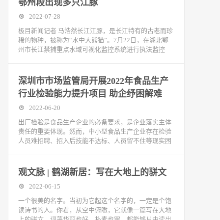
鄂州段出现多只江豚
2022-07-28
极目新闻记者 马浩然长江江豚，是长江特有的古老而珍
稀的物种，被称为“水中大熊猫”。7月22日，在湖北鄂
州市长江禁捕重点水域可视化监控系统进行执法监控
深圳市市场监管局开展2022年食品生产
行业检验能力提升项目 助企纾困解难
2022-06-20
出厂检验是食品生产企业的必备要求，是企业落实主体
责任的重要体现。然而，中小型食品生产企业存在检验
人员难招聘、招入后技能不达标、人员留不住等现实困
观文脉 | 鹤湖新居：写在大地上的骈文
2022-06-15
一个很美的名字。当初为它起这个名字的，一定是个饱
读诗书的人。你看，从空中俯瞰，它就像一篇写在大地
上的骈文，词藻华丽也好，朴素也罢，都能够从中读出