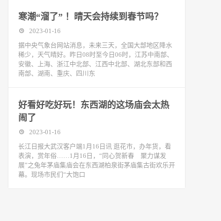
寒潮“溜了” ！晴天会持续到春节吗？
2023-01-16
据中央气象台网站消息，未来三天，全国大部地区降水
稀少，天气晴好。昨日08时至今日06时，江苏中南部、
安徽、上海、浙江中北部、江西中北部、湖北东部和西
南部、湖南、重庆、四川东
好看好吃好玩！东西湖的这场庙会太热
闹了
2023-01-16
长江日报大武汉客户端1月16日讯 逛花市，办年货，看
表演，赏年俗……1月16日，“同心贺新春 聚力谋发
展”之兔年茅庙集庙会在东西湖柏泉街茅庙集古街欢乐开
幕。现场市民们“大饱口