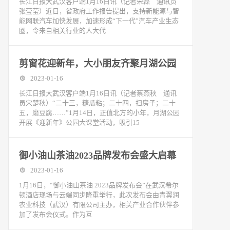
长江日报大武汉客户端1月16日讯（记者宋磊 通讯员
张莹莹）近日，省政府工作报告提出，支持新能源与智
能网联汽车加快发展，加速形成“下一代”汽车产业生态
圈，令来自相关行业的人大代
剪窗花迎新年，大小朋友齐聚月湖公园
2023-01-16
长江日报大武汉客户端1月16日讯（记者蔡燕秋 通讯
员宋楚秋）“二十三，糖瓜粘；二十四，扫房子；二十
五，磨豆腐……”1月14日，正值北方的小年，月湖公园
开展《迎新年》公园大课堂活动，吸引15
御小油山茶油2023品牌发布会盛大启幕
2023-01-16
1月16日，“御小油山茶油 2023品牌发布会”在武汉希尔
顿酒店现场与云端同步隆重举行，此次发布会由青翼润
农业科技（武汉）有限公司主办，相关产业合作伙伴参
加了发布会仪式。作为互