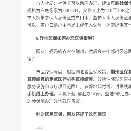
市人社局：社保卡可以跨区办理，建议您
到社保
规格为白底像素为358×441，文件大小为14K至40
护人携带参保人身份证或户口本、监护人本人身份证
可以；若户口簿户主不是未成年人父母，还需提供其
6.异地医保如何办理医保报销？
网友：妈妈的农合在荆州，然后会来中部战区总
销？
市医疗保障局：根据湖北省医保政策，
荆州医保
直接结算的定点医药机构直接结算
。异地住院就医直
服务设施和诊疗项目范围），参保地起付线、封顶线和
手机线上办理
，手机下载“鄂汇办”App，登陆“鄂
的参保地办理异地就医备案。
针对居民医保，网友还提了这些建议
↓↓↓