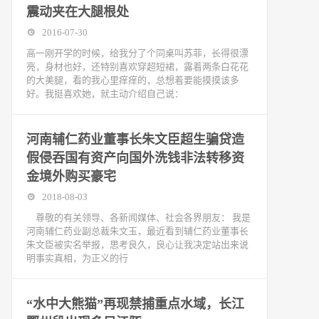
震动夹在大腿根处
2016-07-30
高一刚开学的时候，给我分了个同桌叫苏菲，长得很漂
亮，身材也好，还特别喜欢穿超短裙，露着两条白花花
的大美腿，看的我心里痒痒的，总想着要能摸摸该多
好。我挺喜欢她，就主动介绍自己说：
河南辅仁药业董事长朱文臣超生骗贷造
假侵吞国有资产向国外洗钱非法转移资
金境外购买豪宅
2018-08-03
尊敬的有关领导、各新闻媒体、社会各界朋友： 我是
河南辅仁药业副总裁朱文玉，最近看到辅仁药业董事长
朱文臣被实名举报，思考良久，良心让我决定站出来说
明事实真相，为正义的行
“水中大熊猫”再现禁捕重点水域，长江