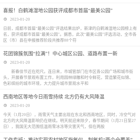
喜报！白鹤滩湿地公园获评成都市首届“最美公园”
2023-01-20
日前，成都市首届“最美公园”评选结果出炉，新津的白鹤滩湿地公园榜上有
名，获评成都市首届“最美公园”。据悉，此次“最美公园”评选活动，全市各
区（市）县在申报推荐阶段共推荐88个符
花团锦簇氛围“拉满”！中心城区公园、道路布置一新
2023-01-20
新春佳节近在咫尺。连日来，市城管部门在市区各公园广场和城市街
头，开展春节景观布置工作，利用园林绿雕和时令鲜花，营造繁花似锦、
色彩缤纷的城市环境，大力提升城市景观水平和
西南地区等地今日雨雪持续 北方仍有大风降温
2023-01-20
今天（1月20日），雨雪天气主要出现在东北和西南地区，同时，冷空气对
北方的大风降温影响仍在继续。明天就迎来除夕，春节期间（1月21日至27
日），我国无大范围低温雨雪冰冻等灾害天气，但在两股
工作专班：推动实现农村地区指氧仪、制氧机“两个全覆盖”