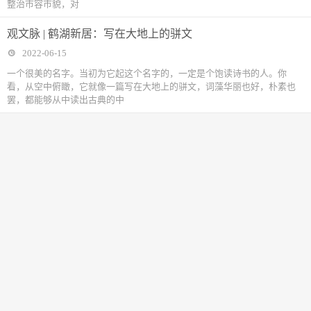
整治市容市貌，对
观文脉 | 鹤湖新居：写在大地上的骈文
2022-06-15
一个很美的名字。当初为它起这个名字的，一定是个饱读诗书的人。你
看，从空中俯瞰，它就像一篇写在大地上的骈文，词藻华丽也好，朴素也
罢，都能够从中读出古典的中