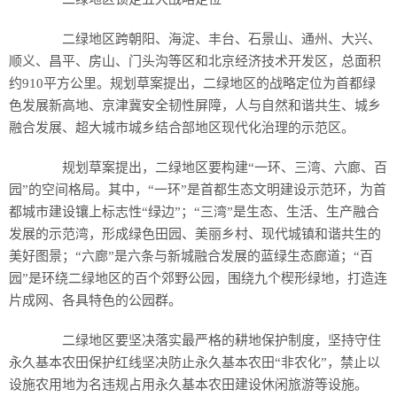
二绿地区跨朝阳、海淀、丰台、石景山、通州、大兴、
顺义、昌平、房山、门头沟等区和北京经济技术开发区，总面积
约910平方公里。规划草案提出，二绿地区的战略定位为首都绿
色发展新高地、京津冀安全韧性屏障，人与自然和谐共生、城乡
融合发展、超大城市城乡结合部地区现代化治理的示范区。
规划草案提出，二绿地区要构建“一环、三湾、六廊、百
园”的空间格局。其中，“一环”是首都生态文明建设示范环，为首
都城市建设镶上标志性“绿边”；“三湾”是生态、生活、生产融合
发展的示范湾，形成绿色田园、美丽乡村、现代城镇和谐共生的
美好图景；“六廊”是六条与新城融合发展的蓝绿生态廊道；“百
园”是环绕二绿地区的百个郊野公园，围绕九个楔形绿地，打造连
片成网、各具特色的公园群。
二绿地区要坚决落实最严格的耕地保护制度，坚持守住
永久基本农田保护红线坚决防止永久基本农田“非农化”，禁止以
设施农用地为名违规占用永久基本农田建设休闲旅游等设施。