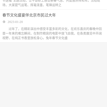
节送福”主题活动，让干部职工感受新春气息、共度喜庆祥和年。活动现
场，大家提气运笔、挥毫泼墨，笔锋运转之
春节文化盛宴伴北京市民过大年
2023-01-20
过年了，在精彩演出中感受丰富多彩的文化，在欢乐喜庆的春晚中回
首一年来的难忘瞬间，在制作精良的电影中放飞自我，在各类展览中开阔
视野，在纯正书香里放松身心。兔年春节文化盛