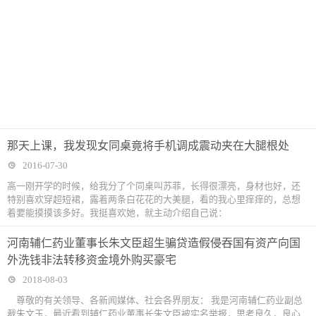
那天上课，我发现女同桌竟将手机调成震动夹在大腿根处
2016-07-30
高一刚开学的时候，给我分了个同桌叫苏菲，长得很漂亮，身材也好，还
特别喜欢穿超短裙，露着两条白花花的大美腿，看的我心里痒痒的，总想
着要能摸摸该多好。我挺喜欢她，就主动介绍自己说：
河南辅仁药业董事长朱文臣超生骗贷造假侵吞国有资产向国
外洗钱非法转移资金境外购买豪宅
2018-08-03
尊敬的有关领导、各新闻媒体、社会各界朋友： 我是河南辅仁药业副总
裁朱文玉，最近看到辅仁药业董事长朱文臣被实名举报，思考良久，良心