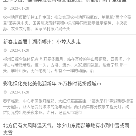
2023-01-20
农村地区疫情防控工作专班：推动实现农村地区指氧仪、制氧机“两个全覆
盖”落实党中央、国务院决策部署和中央领导同志指示批示精神，中央农
办、农业农村部、国家乡村振兴局牵头
新春走基层｜湖南郴州：小埠大步走
2023-01-20
郴州日报全媒体记者 陈莉寒冬腊月，站在寨岭的半山腰俯瞰，云雾间，小
埠古村若隐若现。这一头，古塔、流水、人家,烟雨氤氲，透着宁静;那一
头，寨岭山头，无叶老树间，却有不一样的动静。沿
彩化绿化亮化美化迎新年 76万株时花扮靓城市
2023-01-20
春节临近，中心市区张灯结彩，大红灯笼高高挂，“福兔呈祥”等迎新春标语
十分醒目，让人感受到浓浓的兔年氛围。两江两岸部分夜景工程亮灯，绚
烂灯光秀出绝美夜泉州。昨日，记者从市城市
北方仍有大风降温天气，除夕山东南部等地有小到中雪或雨
夹雪