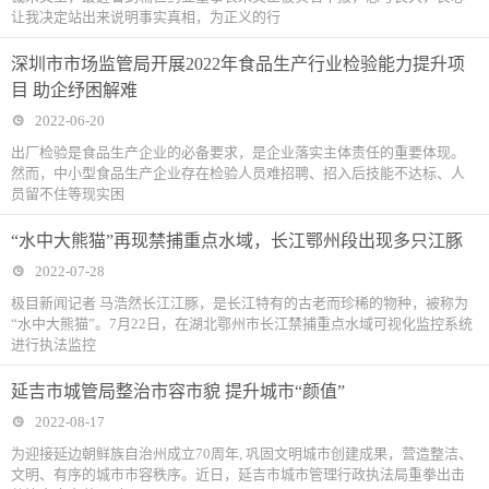
让我决定站出来说明事实真相，为正义的行
深圳市市场监管局开展2022年食品生产行业检验能力提升项
目 助企纾困解难
2022-06-20
出厂检验是食品生产企业的必备要求，是企业落实主体责任的重要体现。
然而，中小型食品生产企业存在检验人员难招聘、招入后技能不达标、人
员留不住等现实困
“水中大熊猫”再现禁捕重点水域，长江鄂州段出现多只江豚
2022-07-28
极目新闻记者 马浩然长江江豚，是长江特有的古老而珍稀的物种，被称为
“水中大熊猫”。7月22日，在湖北鄂州市长江禁捕重点水域可视化监控系统
进行执法监控
延吉市城管局整治市容市貌 提升城市“颜值”
2022-08-17
为迎接延边朝鲜族自治州成立70周年, 巩固文明城市创建成果，营造整洁、
文明、有序的城市市容秩序。近日，延吉市城市管理行政执法局重拳出击