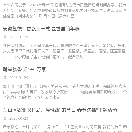
市公安局提示，2023年春节假期期间为方便市民选择适当时间办事，我市
派出所、交警、出入境服务窗口及婚姻登记机关对外办公时间详见↓派出所
综合窗口对外办公时间1月21日（周六）至1
安徽旌德：香飘三十载 豆香里的年味
2023-01-20
冬日腊月清晨，天还是漆黑一片，朦朦胧胧的一盏灯光下，余金有、朱小
米夫妻俩早早就忙活开来了。碾豆子、煮豆浆、揭豆皮、灌浆、压豆腐豆
干……小小的屋子里，他俩忙前忙后，配合默契
翰墨飘香 送“福”万家
2023-01-20
掌上济宁讯（通讯员 汤晓彤 樊建营 摄）“春归大地人间暖，福降神州喜临
门”“事事如意大吉祥，家家顺心永安康”……一幅幅寓意吉祥的春联、一个
个饱含神韵的“福”字在行云流水间
兰山区农业农村局开展“我们的节日·春节送福”主题活动
2023-01-20
春节临近，年味儿渐浓。1月18日，兰山区农业农村局开展“我们的节日·春