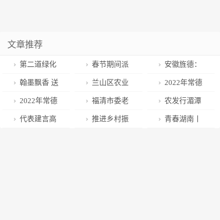
文章推荐
第二道绿化
春节期间派
安徽旌德：
隔离地区规划
出所、交警、
香飘三十载 豆
翰墨飘香 送
兰山区农业
2022年常德
草案公示 百个
出入境、婚姻
香里的年味
“福”万家
农村局开展“我
市住房公积金
2022年常德
福清市委老
农发行湄潭
郊野公园为京
登记对外办公
们的节日·春节
发放贷款20.05
市住房公积金
干部局：学思
县支行党支部
代表建言高
推进乡村振
青春湖南丨
城镶“绿边”
时间
送福”主题活动
亿元
归集额达53.96
践悟二十大
开展 “新党员
质量发展和高
兴 为高质量
流量担当！长
亿元
“艺”彩纷呈传
入党宣誓，老
水平安全协同
发展贡献力量
沙成春节出游
精神（二）
党员重温入党
推进 出台韧性
——访酒泉市
十大热门目的
誓词” 主题党
城市空间专项
乡村振兴局党
地
日活动
规划
组书记、局长