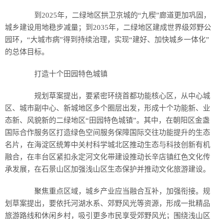
到2025年，二绿地区拱卫京城的“九楔”廊道更加巩固，
城乡建设用地稳步减量；到2035年，二绿地区建成世界级郊野公
园环，“大城市病”得到持续治理，实现“建好、加快城乡一体化”
的总体目标。
打造十个田园特色城镇
规划草案提出，要紧密环绕首都功能核心区，从中心城
区、城市副中心、新城地区多个圈层出发，形成十个功能新、业
态新、风貌新的二绿地区“田园特色城镇”。其中，在朝阳区金盏
国际合作服务区打造绿色空间服务保障国际交往功能提升的生态
名片，在海淀区统筹中关村科学城北区推动生态与科技创新有机
融合，在丰台区紧扣永定河文化带建设推动长辛店镇红色文化传
承发展，在石景山区加强浅山区生态保护并推动文化旅游建设。
聚焦重点区域，城乡产业应当融合互补，加强衔接。规
划草案提出，要依托河湖水系、郊野风光等资源，形成一批精品
旅游路线和休闲乡村，吸引更多市民享受郊野风光；围绕浅山区