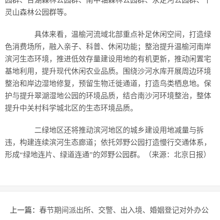
园群、台湖森林公园群、南中轴森林公园群、永定河公园群、千
灵山森林公园群等。
具体来看，温榆河流域北部重点补足休闲空间，打造绿
色消费场所，融入亲子、科普、休闲功能；整治提升温榆河南岸
滨河生态环境，推进低效存量建设用地的有机更新，推动闲置宅
基地利用，提升现代休闲农业品质。围绕沙河水库开展周边环境
整治和岸边湿地修复，预留生物迁徙通道，打造鸟类栖息地。保
护与提升翠湖湿地公园的环境品质，结合南沙河环境整治，整体
提升中关村科学城北区的生态环境品质。
二绿地区还将推动滨河地区的城乡建设用地减量与拆
违，构建连续滨河生态廊道；依托郊野公园打造慢行交通体系，
形成“绿地连片、绿道连通”的郊野公园群。（来源：北京日报）
上一篇：
春节期间派出所、交警、出入境、婚姻登记对外办公