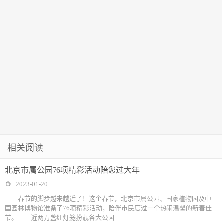
周叶华
相关阅读
北京市属公园76项精彩活动陪您过大年
2023-01-20
春节的脚步越来越近了！这个春节，北京市属公园、国家植物园及中
国园林博物馆准备了76项精彩活动，陪伴市民度过一个热闹温馨的新春佳
节。 近两万盏红灯笼扮靓各大公园