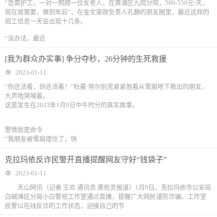
“急需护工，一对一照顾一位女老人，在黄浦区九院分院，500-550元/天，
现在就需要，做到年后”，在金文家政负责人孔静的朋友圈里，最近这样的
招工信息一天会出现十几条。
“没办法，最近
[我为群众办实事] 争分夺秒，26分钟的生死救援
2023-01-11
“你还活着，你还活着！”杜曼·努尔别克紧紧抱着从雪崩地下救出的朋友，
大声地哭喊着。
这是发生在2023年1月9日中午时分的真实故事。
警情就是命令
“我朋友被雪崩埋住了，快
克拉玛依反诈民警开直播提醒网友守好“钱袋子”
2023-01-11
天山网讯（记者 王欢 通讯员 唐宛灵报道）1月9日，克拉玛依市公安局
白碱滩区分局小白警视工作室通过直播，提醒广大网民谨防诈骗。工作室
民警以在线反诈的工作状态，迎接自己的节