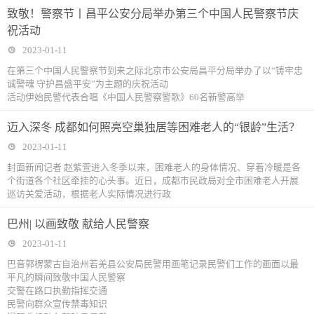
致敬！警察节丨昌平公安分局举办第三个中国人民警察节庆
祝活动
2023-01-11
在第三个中国人民警察节到来之际北京市公安局昌平分局举办了以“铸牢忠
诚警魂 守护昌盛平安”为主题的庆祝活动
活动伊始民警代表合唱《中国人民警察警歌》60名新警高举
迈入深冬 成都如何照亮空巢独居等困难老人的“银龄”生活？
2023-01-11
封面新闻记者 赵紫萱进入冬季以来，困难老人的身体情况、穿着冷暖是各
个街道各个社区牵挂的心头事。近日，成都市民政局对全市困难老人开展
巡访关爱活动，根据老人实际情况进行政
巴州| 以画致敬 献给人民警察
2023-01-11
巴音郭楞蒙古自治州若羌县公安局民警用画笔记录民警们工作的画面以最
平凡的瞬间致敬中国人民警察
交警在路口执勤指挥交通
民警向群众宣传禁毒知识