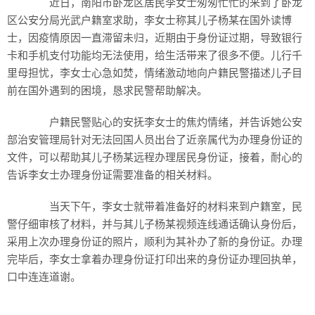
近日，南阳市卧龙区居民李女士匆匆忙忙的来到了卧龙
区公安分局光武户籍室求助，李女士称其儿子杨某在国外读博
士，因疫情原因一直滞留未归，近期由于身份证过期，导致银行
卡和手机支付功能均无法使用，给生活带来了很多不便。儿行千
里母担忧，李女士心急如焚，情绪激动地向户籍民警描述儿子目
前在国外遇到的困境，恳求民警帮助解决。
户籍民警贴心的安抚李女士的焦灼情绪，并告诉她公安
部治安管理局针对无法回国人员出台了近亲属代为办理身份证的
文件，可以帮助其儿子杨某远程办理居民身份证，接着，耐心的
告诉李女士办理身份证需要准备的相关材料。
当天下午，李女士就带着准备好的材料来到户籍室，民
警仔细审核了材料，并与其儿子杨某视频连线通话确认身份后，
采用上次办理身份证的照片，顺利为其补办了新的身份证。办理
完毕后，李女士拿着办理身份证打印出来的身份证办理回执单，
口中连连道谢。