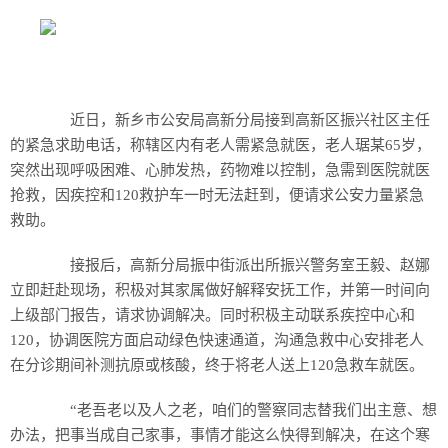
近日，新乡市公安局高新分局接到高新区振兴社区主任
的紧急求助电话，称辖区内有老人需紧急就医，老人琚某65岁，
突然出现呼吸困难、心肺发热，药物难以控制，急需到医院就医
抢救，因疾控和120救护车一时无法赶到，便请求公安力量紧急
救助。
接报后，高新分局振中街派出所振兴警务室王毅、赵娜
立即赶赴现场，积极对其家属做好解释安抚工作，并第一时间向
上级部门报告，请求协调解决。同时积极主动联系疾控中心和
120，协调医院方面启动绿色快速通道，沟通急救中心安排老人
在分诊期间补测抗原或核酸，终于将老人送上120急救车就医。
“老吾老以及人之老，咱们的警察同志替我们出主意、想
办法，把事当成自己家事，事情才能这么快得到解决，在这个寒