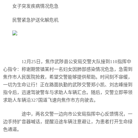
女子突发疾病情况危急
民警紧急护送化解危机
12月25日，焦作武陟县公安局交警大队接到110指挥中
心指令：称谢期营镇某村一名妇女因肺部感染情况危急，急需到
焦作市人民医院抢救，希望交警能够提供帮助。时间刻不容缓，
一切为生命让行！正在路面执勤的武陟交警郑小凯、刘志峰接到
指令后，迅速驾驶警车与求助人车辆汇合。随后，交警立即带领
求助人车辆沿327国道飞速向焦作市方向驶去。
途中，两名交警一边向市公安局指挥中心反馈情况，一
边手持扩音器喊话，提醒沿途车辆注意避让，为患者打开生命绿
色通道。