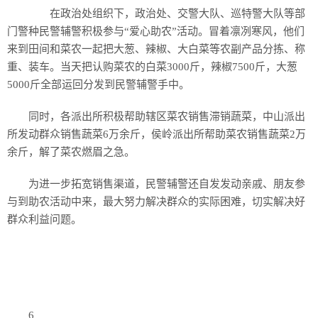
在政治处组织下，政治处、交警大队、巡特警大队等部
门警种民警辅警积极参与“爱心助农”活动。冒着凛冽寒风，他们
来到田间和菜农一起把大葱、辣椒、大白菜等农副产品分拣、称
重、装车。当天把认购菜农的白菜3000斤，辣椒7500斤，大葱
5000斤全部运回分发到民警辅警手中。
同时，各派出所积极帮助辖区菜农销售滞销蔬菜，中山派出
所发动群众销售蔬菜6万余斤，侯岭派出所帮助菜农销售蔬菜2万
余斤，解了菜农燃眉之急。
为进一步拓宽销售渠道，民警辅警还自发发动亲戚、朋友参
与到助农活动中来，最大努力解决群众的实际困难，切实解决好
群众利益问题。
6