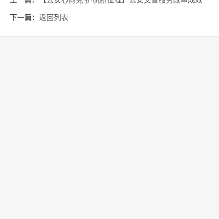
上一篇：
【公安心向党 护航新征程】公安交管服务改革成效
显著
下一篇：
返回列表