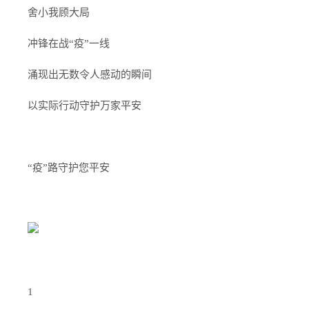
舍小我顾大局
冲锋在战“疫”一线
涌现出无数令人感动的瞬间
以实际行动守护万家平安
“疫”路守护您平安
1