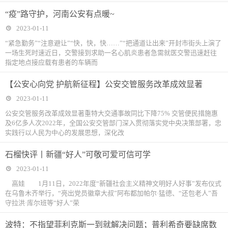
“疫”路守护，河南公安有点暖~
2023-01-11
“紧急勤务”“注意避让”“快，快，快……”“把通道让出来”开封市街头上演了
一场生死时速近日，交警接到求助一名心肌炎患者急需就医交警迅速赶往
指定地点接应载有患者的车辆而
【公安心向党 护航新征程】公安交管服务改革成效显著
2023-01-11
公安交管服务改革成效显著重特大交通事故同比下降75% 交管便民措施惠
及6亿多人次2022年，全国公安交管部门深入贯彻落实党中央决策部署，忠
实践行以人民为中心的发展思想，深化改
石榴快评丨新疆“好人”可敬可爱可信可学
2023-01-11
高娃 1月11日，2022年度“新疆社会主义精神文明好人好事”发布仪式
在乌鲁木齐举行，“亮出党员徽章大叔”阿布都加帕尔·猛德、“还包老人”吾
守拉洪·库尔班等“好人”荣
波特：不指望菲利克斯一到就解决问题；普利希奇要缺席数