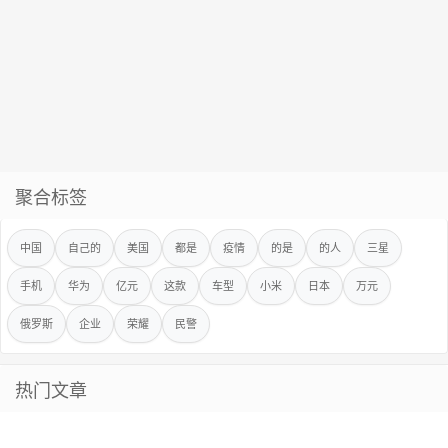
聚合标签
中国
自己的
美国
都是
疫情
的是
的人
三星
手机
华为
亿元
这款
车型
小米
日本
万元
俄罗斯
企业
荣耀
民警
热门文章