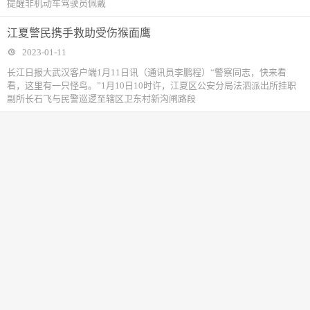
提醒非机动车驾驶员佩戴
江夏警民携手救助受伤猴面鹰
2023-01-11
长江日报大武汉客户端1月11日讯（通讯员李鹏程）“警察同志，快来看
看，这里有一只怪鸟。”1月10日10时许，江夏区公安分局法泗派出所挂职
副所长石飞与民警巡逻至辖区卫东村新沟闸路段