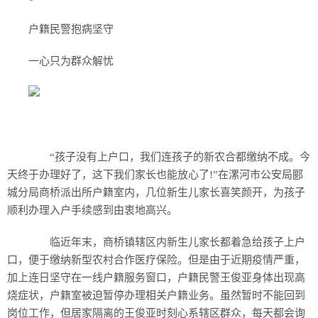
户籍民警抱病坚守
一心只为群众解忧
“孩子没有上户口，我们连孩子的新农合都缴纳不成。今
天终于办理好了，这下我们家长也能放心了!”在漯河市公安局郾
城分局商桥派出所户籍室内，几位新生儿家长喜笑颜开，为孩子
顺利办理入户手续感到由衷地高兴。
临近年末，商桥镇辖区内新生儿家长都着急给孩子上户
口，便于缴纳新型农村合作医疗保险。但是由于近期疫情严重，
加上连日坚守在一线户籍服务窗口，户籍民警王俊亚身体出现高
烧症状，户籍室被迫暂停办理相关户籍业务。虽然暂时不能回到
岗位工作，但居家隔离的王俊亚时刻心系辖区群众，每天都会询