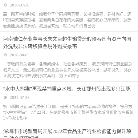
2016-07-30
高一刚开学的时候，给我分了个同桌叫苏菲，长得很漂亮，身材也好，还
特别喜欢穿超短裙，露着两条白花花的大美腿，看的我心里痒痒的，总想
着要能摸摸该多好。我挺喜欢她，就主动介绍自己说：
河南辅仁药业董事长朱文臣超生骗贷造假侵吞国有资产向国
外洗钱非法转移资金境外购买豪宅
2018-08-03
尊敬的有关领导、各新闻媒体、社会各界朋友： 我是河南辅仁药业副总
裁朱文玉，最近看到辅仁药业董事长朱文臣被实名举报，思考良久，良心
让我决定站出来说明事实真相，为正义的行
“水中大熊猫”再现禁捕重点水域，长江鄂州段出现多只江豚
2022-07-28
极目新闻记者 马浩然长江江豚，是长江特有的古老而珍稀的物种，被称为
“水中大熊猫”。7月22日，在湖北鄂州市长江禁捕重点水域可视化监控系统
进行执法监控
深圳市市场监管局开展2022年食品生产行业检验能力提升项