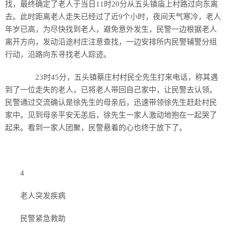
找，最终确定了老人于当日11时20分从五头镇庙上村路过向东离
去。此时距离老人走失已经过了近9个小时，夜间天气寒冷，老人
年岁已高，为尽快找到老人，避免意外发生，民警一边根据老人
离开方向，发动沿途村庄注意查找，一边安排所内民警辅警分组
行动，沿路向东寻找老人踪迹。
23时45分，五头镇蔡庄村村民仝先生打来电话，称其遇
到了一位走失的老人，已将老人带回自己家中，让民警去认领。
民警通过交流确认是徐先生的母亲后，迅速带领徐先生赶赴村民
家中。见到母亲平安无恙后，徐先生一家人激动地抱在一起哭了
起来。看到一家人团聚，民警悬着的心也终于放下了。
4
老人突发疾病
民警紧急救助