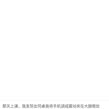
那天上课，我发现女同桌竟将手机调成震动夹在大腿根处