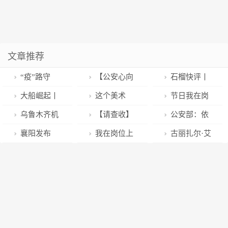
文章推荐
“疫”路守
【公安心向
石榴快评丨
护，河南公安
党 护航新征
新疆“好人”可
大船崛起丨
这个美术
节日我在岗
有点暖~
程】公安交管
敬可爱可信可
外高桥造船：
展，艺术家用
丨洛阳公安：
乌鲁木齐机
【请查收】
公安部：依
服务改革成效
学
各船型订单接
兔画出新春祝
新年第一天，
场：清理积雪
您的春运BUFF
法严厉打击制
襄阳发布
我在岗位上
古丽扎尔·艾
显著
力增长 市场热
福
22人被抓！
保出行
已送达！
售假冒涉疫药
2023年春节食
丨信阳公安：
吉代尔：用爱
点从箱船向细
品及相关用品
品安全消费提
2023——守护
回馈社会
分领域切换
违法犯罪活动
示
继续