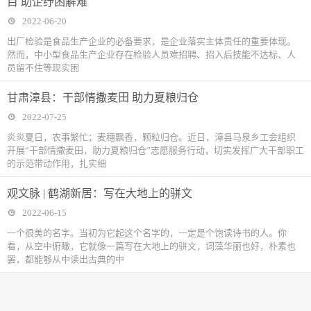
目 助企纾困解难
2022-06-20
出厂检验是食品生产企业的必备要求，是企业落实主体责任的重要体现。
然而，中小型食品生产企业存在检验人员难招聘、招入后技能不达标、人
员留不住等现实困
甘肃漳县：干部情撒麦田 助力夏粮归仓
2022-07-25
炎炎夏日，农事繁忙；麦穗飘香，颗粒归仓。近日，漳县马泉乡工会组织
开展“干部情撒麦田，助力夏粮归仓”志愿服务行动，切实发挥广大干部职工
的示范带动作用，扎实细
观文脉 | 鹤湖新居：写在大地上的骈文
2022-06-15
一个很美的名字。当初为它起这个名字的，一定是个饱读诗书的人。你
看，从空中俯瞰，它就像一篇写在大地上的骈文，词藻华丽也好，朴素也
罢，都能够从中读出古典的中