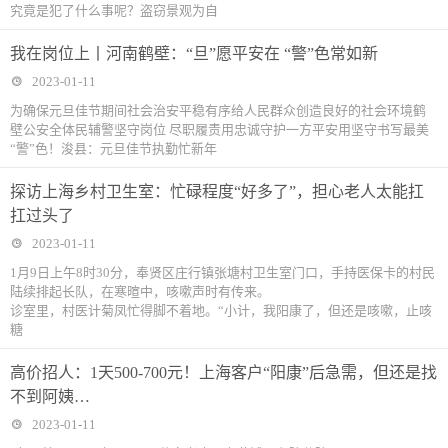
究竟是犯了什么事呢？盗窃景观为自
我在岗位上丨河南鹤壁：“旦”愿平安在 “警”色常如新
2023-01-11
为确保元旦佳节期间社会治安平稳有序给人民群众创造良好的社会环境鹤
壁公安全体民辅警坚守岗位 尽职履责用忠诚守护一方平安用坚守书写最美
“警”色！浚县：元旦佳节执勤忙新年
探访上海乡村卫生室：忙碌程度“好多了”，担心老人太能扛
扛过头了
2023-01-11
1月9日上午8时30分，奉贤区庄行镇张塘村卫生室门口，手持医保卡的村民
陆续排起长队，在寒暄中，咳嗽声时有传来。
诊室里，村医计菊凤忙得脚不着地。“小计，我阳康了，但还是咳嗽，止咳
糖
高价招人：1天500-700元！上海客户“阳康”后急需，但还是找
不到阿姨…
2023-01-11