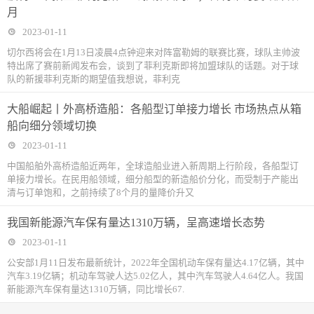
月
2023-01-11
切尔西将会在1月13日凌晨4点钟迎来对阵富勒姆的联赛比赛，球队主帅波
特出席了赛前新闻发布会，谈到了菲利克斯即将加盟球队的话题。对于球
队的新援菲利克斯的期望值我想说，菲利克
大船崛起丨外高桥造船：各船型订单接力增长 市场热点从箱
船向细分领域切换
2023-01-11
中国船舶外高桥造船近两年，全球造船业进入新周期上行阶段，各船型订
单接力增长。在民用船领域，细分船型的新造船价分化，而受制于产能出
清与订单饱和，之前持续了8个月的量降价升又
我国新能源汽车保有量达1310万辆，呈高速增长态势
2023-01-11
公安部1月11日发布最新统计，2022年全国机动车保有量达4.17亿辆，其中
汽车3.19亿辆；机动车驾驶人达5.02亿人，其中汽车驾驶人4.64亿人。我国
新能源汽车保有量达1310万辆，同比增长67.