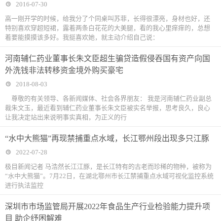
2016-07-30
高一刚开学的时候，给我分了个同桌叫苏菲，长得很漂亮，身材也好，还
特别喜欢穿超短裙，露着两条白花花的大美腿，看的我心里痒痒的，总想
着要能摸摸该多好。我挺喜欢她，就主动介绍自己说：
河南辅仁药业董事长朱文臣超生骗贷造假侵吞国有资产向国
外洗钱非法转移资金境外购买豪宅
2018-08-03
尊敬的有关领导、各新闻媒体、社会各界朋友： 我是河南辅仁药业副总
裁朱文玉，最近看到辅仁药业董事长朱文臣被实名举报，思考良久，良心
让我决定站出来说明事实真相，为正义的行
“水中大熊猫”再现禁捕重点水域，长江鄂州段出现多只江豚
2022-07-28
极目新闻记者 马浩然长江江豚，是长江特有的古老而珍稀的物种，被称为
“水中大熊猫”。7月22日，在湖北鄂州市长江禁捕重点水域可视化监控系统
进行执法监控
深圳市市场监管局开展2022年食品生产行业检验能力提升项
目 助企纾困解难