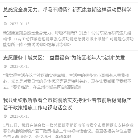
总感觉全身无力、呼吸不顺畅？新冠康复期这样运动更科学
→
2023-01-15
新冠康复期总感觉全身无力、呼吸不顺畅？别急！试试专家推荐的这几组
动作↓↓↓两个动作躺着也能增强心肺功能总感觉呼吸不顺畅？可能是心肺功
能有所下降不妨试试仰卧蹬车训练仰卧
志愿服务丨城关区：“益耆福务”为辖区老年人“定制”关爱
2023-01-15
“我觉得生活在这个社区确实很幸福，生活中的很多大小事都有人替我操
心，尤其是对我日常的身体状况等更是特别关心，现在让我搬哪里我都不
去。”春节临近，在兰州市城关区白银路街道
我县组织收听收看全市贯彻落实支持企业春节前后稳岗稳产
若干政策措施工作电视电话会议
2023-01-15
1月15日，我县在综合楼一楼总值班室组织收听收看全市贯彻落实支持企业
春节前后稳岗稳产若干政策措施工作电视电话会议。县直各相关单位主要
负责人参加会议。会议指出，各级各部