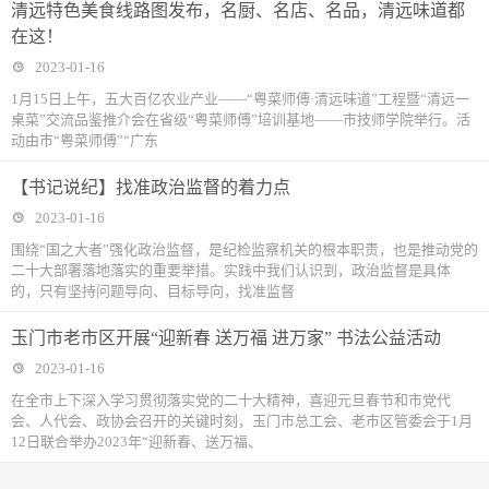
清远特色美食线路图发布，名厨、名店、名品，清远味道都
在这！
2023-01-16
1月15日上午，五大百亿农业产业——“粤菜师傅·清远味道”工程暨“清远一
桌菜”交流品鉴推介会在省级“粤菜师傅”培训基地——市技师学院举行。活
动由市“粤菜师傅”“广东
【书记说纪】找准政治监督的着力点
2023-01-16
围绕“国之大者”强化政治监督，是纪检监察机关的根本职责，也是推动党的
二十大部署落地落实的重要举措。实践中我们认识到，政治监督是具体
的，只有坚持问题导向、目标导向，找准监督
玉门市老市区开展“迎新春 送万福 进万家” 书法公益活动
2023-01-16
在全市上下深入学习贯彻落实党的二十大精神，喜迎元旦春节和市党代
会、人代会、政协会召开的关键时刻，玉门市总工会、老市区管委会于1月
12日联合举办2023年“迎新春、送万福、