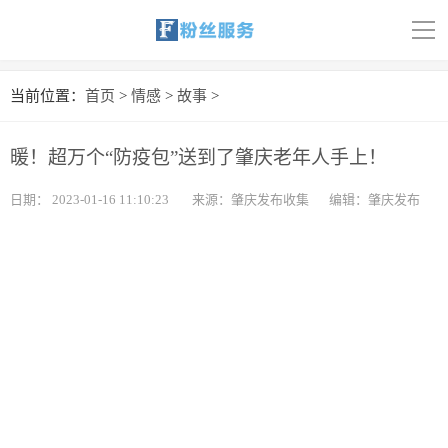
导
航
首页
当前位置：
首页
>
情感
>
故事
>
科技
暖！超万个“防疫包”送到了肇庆老年人手上！
娱乐
日期：
2023-01-16 11:10:23
来源：肇庆发布收集
编辑：肇庆发布
汽车
体育
财经
旅游
育儿