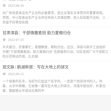
2022-06-20
出厂检验是食品生产企业的必备要求，是企业落实主体责任的重要体现。
然而，中小型食品生产企业存在检验人员难招聘、招入后技能不达标、人
员留不住等现实困
甘肃漳县：干部情撒麦田 助力夏粮归仓
2022-07-25
炎炎夏日，农事繁忙；麦穗飘香，颗粒归仓。近日，漳县马泉乡工会组织
开展“干部情撒麦田，助力夏粮归仓”志愿服务行动，切实发挥广大干部职工
的示范带动作用，扎实细
观文脉 | 鹤湖新居：写在大地上的骈文
2022-06-15
一个很美的名字。当初为它起这个名字的，一定是个饱读诗书的人。你
看，从空中俯瞰，它就像一篇写在大地上的骈文，词藻华丽也好，朴素也
罢，都能够从中读出古典的中