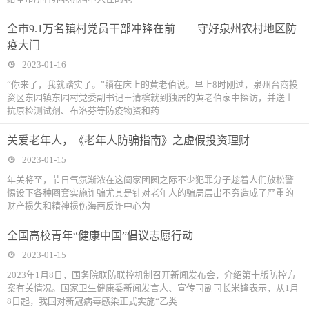
全市9.1万名镇村党员干部冲锋在前——守好泉州农村地区防
疫大门
2023-01-16
“你来了，我就踏实了。”躺在床上的黄老伯说。早上8时刚过，泉州台商投
资区东园镇东园村党委副书记王清槟就到独居的黄老伯家中探访，并送上
抗原检测试剂、布洛芬等防疫物资和药
关爱老年人，《老年人防骗指南》之虚假投资理财
2023-01-15
年关将至，节日气氛渐浓在这阖家团圆之际不少犯罪分子趁着人们放松警
惕设下各种圈套实施诈骗尤其是针对老年人的骗局层出不穷造成了严重的
财产损失和精神损伤海南反诈中心为
全国高校青年“健康中国”倡议志愿行动
2023-01-15
2023年1月8日，国务院联防联控机制召开新闻发布会，介绍第十版防控方
案有关情况。国家卫生健康委新闻发言人、宣传司副司长米锋表示，从1月
8日起，我国对新冠病毒感染正式实施“乙类