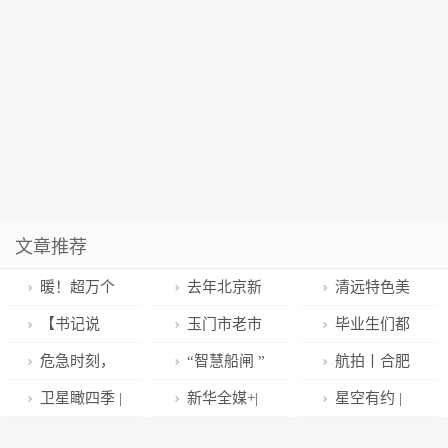
文章推荐
暖！超万个
去年北京新
清远特色美
“防疫包”送到
增减税降费超
食线路图发
【书记说
玉门市老市
毕业生们都
了肇庆老年人
2000亿元
布，名厨、名
纪】找准政治
区开展“迎新春
去哪就业？多
危急时刻，
“智慧船闸 ”
航拍丨合肥
手上！
店、名品，清
监督的着力点
送万福 进万
所高校发布
海军女军医飞
护航“水上春运
雪后美景
卫星瞰四季 |
新华全媒+|
星空有约 |
远味道都在
家” 书法公益
2022年就业质
奔救人！
路”| 新春走基
冬日里的可爱
年货摞出热气
这个兔年有些