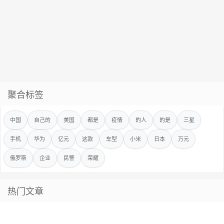
聚合标签
中国
自己的
美国
都是
疫情
的人
的是
三星
手机
华为
亿元
这款
车型
小米
日本
万元
俄罗斯
企业
民警
荣耀
热门文章