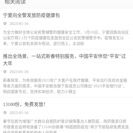
相关阅读
宁夏向全警发放防疫健康包
2023-01-16
为全力做好全体公安民警辅警的健康安全工作，1月10日，宁夏回族自治区
公安厅将2.1万个防疫健康包发放到全区公安民警辅警手中。疫情发生以
来，宁夏公安机关闻令而动，逆行而上，主动担
推出全场景、一站式新春特别服务，中国平安伴您“平安”过
大年
2023-01-16
新春将至，为有效服务2023年广大客户在医疗健康、平安出行及综合金融
等各方面的需求，中国平安联合旗下各成员公司推出“2023平安橙行动”，
响应国家号召，支持实体经济、助力小微企
​13100份，免费发放！
2023-01-16
春节在即为增强广大群众自我防护意识保障重点人群防疫、用药需求日照
市慈善总会特地准备了13100份新春“特孤困防疫包”将于节前陆续免费发放
给全市所有养老机构中入住的老