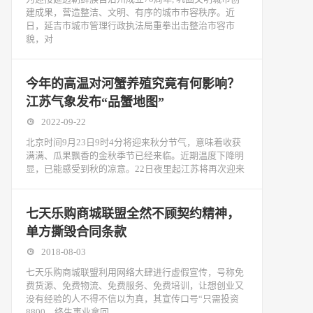
建成果，营造整洁、文明、有序的城市市容秩序。近
日，延吉市城市管理行政执法局重拳出击整治市容市
貌，对
今年的高温对河蟹养殖究竟有何影响？
江苏气象发布“品蟹地图”
2022-09-22
北京时间9月23日9时4分将迎来秋分节气，意味着收获
满满、瓜果飘香的金秋季节已经来临。近期温度下降明
显，已能感受到秋的凉意。22日夜里起江苏将再次迎来
七天乐购商城联盟全然不顾契约精神，
单方撕毁合同条款
2018-08-03
七天乐购商城联盟利用网络大肆进行虚假宣传，号称免
费货源、免费物流、免费服务、免费培训，让想创业又
没有经验的人不得不信以为真，其宣传口号“只需投资
8800，终生事业拿回