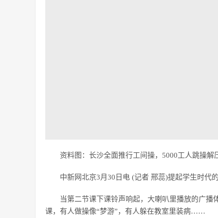
资料图：长沙全面推行工间操，5000工人跳操解
中新网北京3月30日电 (记者 邢蕊)提起学生时
当第二节课下课铃声响起，大喇叭里播放的广播体
课，有人做操像“梦游”，有人躲在教室里装病……