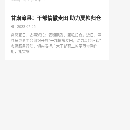
甘肃漳县：干部情撒麦田 助力夏粮归仓
2022-07-25
炎炎夏日，农事繁忙；麦穗飘香，颗粒归仓。近日，漳
县马泉乡工会组织开展“干部情撒麦田，助力夏粮归仓”
志愿服务行动，切实发挥广大干部职工的示范带动作
用，扎实细