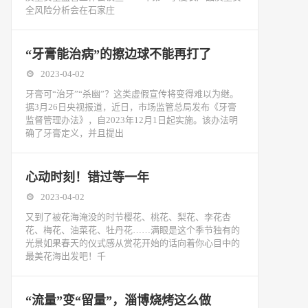
全风险分析会在石家庄
“牙膏能治病”的擦边球不能再打了
2023-04-02
牙膏可“治牙”“杀幽”？这类虚假宣传将变得难以为继。
据3月26日央视报道，近日，市场监管总局发布《牙膏
监督管理办法》，自2023年12月1日起实施。该办法明
确了牙膏定义，并且提出
心动时刻！错过等一年
2023-04-02
又到了被花海淹没的时节樱花、桃花、梨花、李花杏
花、梅花、油菜花、牡丹花……满眼是这个季节独有的
光景如果春天的仪式感从赏花开始的话向着你心目中的
最美花海出发吧！千
“流量”变“留量”，淄博烧烤这么做