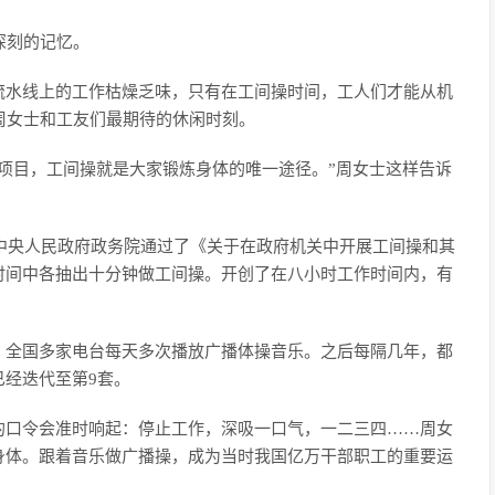
深刻的记忆。
流水线上的工作枯燥乏味，只有在工间操时间，工人们才能从机
周女士和工友们最期待的休闲时刻。
项目，工间操就是大家锻炼身体的唯一途径。”周女士这样告诉
，中央人民政府政务院通过了《关于在政府机关中开展工间操和其
时间中各抽出十分钟做工间操。开创了在八小时工作时间内，有
。全国多家电台每天多次播放广播体操音乐。之后每隔几年，都
经迭代至第9套。
的口令会准时响起：停止工作，深吸一口气，一二三四……周女
身体。跟着音乐做广播操，成为当时我国亿万干部职工的重要运