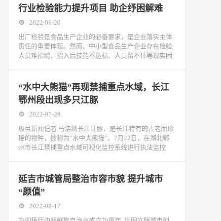
行业检验能力提升项目 助企纾困解难
2022-06-20
出厂检验是食品生产企业的必备要求，是企业落实主体
责任的重要体现。然而，中小型食品生产企业存在检验
人员难招聘、招入后技能不达标、人员留不住等现实困
“水中大熊猫”再现禁捕重点水域，长江
鄂州段出现多只江豚
2022-07-28
极目新闻记者 马浩然长江江豚，是长江特有的古老而珍
稀的物种，被称为“水中大熊猫”。7月22日，在湖北鄂
州市长江禁捕重点水域可视化监控系统进行执法监控
延吉市城管局整治市容市貌 提升城市
“颜值”
2022-08-17
为迎接延边朝鲜族自治州成立70周年, 巩固文明城市创