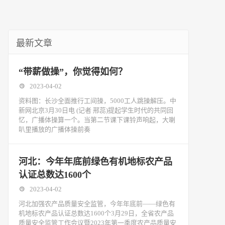
最新文章
“带薪做操”，你觉得如何？
2023-04-02
资料图：长沙全面推行工间操，5000工人跳操解压。中
新网北京3月30日电 (记者 邢蕊)提起学生时代的共同回
忆，广播体操算一个。当第二节课下课铃声响起，大喇
叭里播放的广播体操前奏
河北：今年年底前绿色有机地标农产品
认证总数达1600个
2023-04-02
河北加强农产品质量安全监管，今年年底前——绿色有
机地标农产品认证总数达1600个3月29日，全省农产品
质量安全监管工作会议暨2023年第一季度农产品质量安