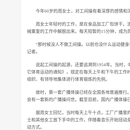
今年60岁的周女士，对工间操有着深厚的感情和
周女士年轻时的工作，是在食品加工厂包饼干。
械重复的工作中解脱出来。每天短暂的15分钟，成为
“那时候没人不做工间操。以前也没什么运动健身
记者。
说起工间操的起源，还要追溯到1954年。当时
它体育运动的通知》，规定在每天上午和下午的工作
组织、有领导地集体进行体育锻炼的先例。
彼时，第一套广播体操已经在全国各地普遍推行
会有一套新的广播操问世。截至目前，国内广播体操已
据周女士回忆，当时每天上午十点，工厂广播里
士和其他女工放下手中的工作，伴随着音乐开始扭动
动方式。