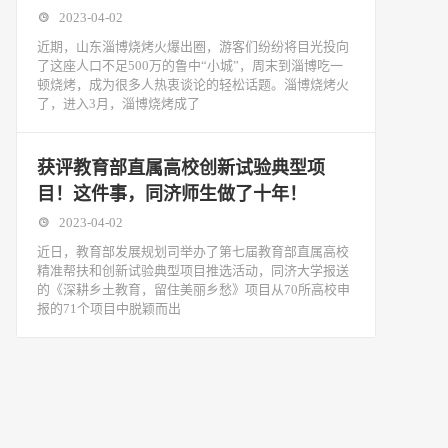
2023-04-02
近期，山东淄博烧烤火爆出圈，游客们纷纷将目光投向
了这座人口不足500万的鲁中“小城”，周末到淄博吃一
顿烧烤，成为很多人热衷谈论的轻松话题。淄博烧烤火
了，进入3月，淄博烧烤成了
获评教育部直属高校创新试验典型项
目！这件事，同济师生做了十年！
2023-04-02
近日，教育部发展规划司举办了第七届教育部直属高校
精准帮扶和创新试验典型项目推选活动，同济大学报送
的《深耕乡土教育，留住美丽乡愁》项目从70所高校申
报的71个项目中脱颖而出