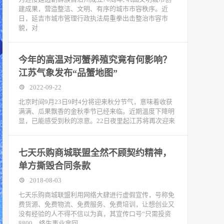
建成果，营造整洁、文明、有序的城市市容秩序。近
日，延吉市城市管理行政执法局重拳出击整治市容市
貌，对
今年的高温对河蟹养殖究竟有何影响？
江苏气象发布“品蟹地图”
2022-09-22
北京时间9月23日9时4分将迎来秋分节气，意味着收获
满满、瓜果飘香的金秋季节已经来临。近期温度下降明
显，已能感受到秋的凉意。22日夜里起江苏将再次迎来
七天乐购商城联盟全然不顾契约精神，
单方撕毁合同条款
2018-08-03
七天乐购商城联盟利用网络大肆进行虚假宣传，号称免
费货源、免费物流、免费服务、免费培训，让想创业又
没有经验的人不得不信以为真，其宣传口号“只需投资
8800，终生事业拿回