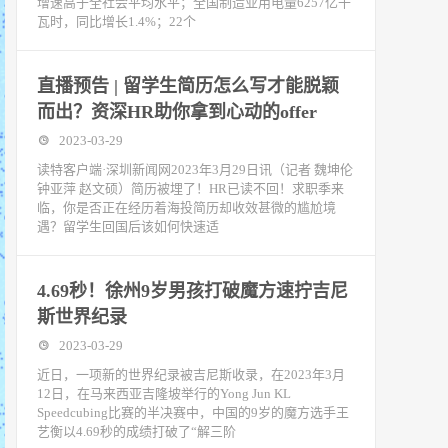
增速高于全社会平均水平；全国制造业用电量6257亿千
瓦时，同比增长1.4%；22个
直播预告 | 留学生简历怎么写才能脱颖
而出？资深HR助你拿到心动的offer
2023-03-29
读特客户端·深圳新闻网2023年3月29日讯（记者 魏坤伦
钟亚萍 赵文硕）简历被埋了！HR已读不回！求职季来
临，你是否正在经历着海投简历却收效甚微的尴尬境
遇？留学生回国后该如何快速适
4.69秒！徐州9岁男孩打破魔方速拧吉尼
斯世界纪录
2023-03-29
近日，一项新的世界纪录被吉尼斯收录，在2023年3月
12日，在马来西亚吉隆坡举行的Yong Jun KL
Speedcubing比赛的半决赛中，中国的9岁的魔方选手王
艺衡以4.69秒的成绩打破了“解三阶