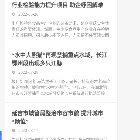
行业检验能力提升项目 助企纾困解难
2022-06-20
出厂检验是食品生产企业的必备要求，是企业落实主体
责任的重要体现。然而，中小型食品生产企业存在检验
人员难招聘、招入后技能不达标、人员留不住等现实困
“水中大熊猫”再现禁捕重点水域，长江
鄂州段出现多只江豚
2022-07-28
极目新闻记者 马浩然长江江豚，是长江特有的古老而珍
稀的物种，被称为“水中大熊猫”。7月22日，在湖北鄂
州市长江禁捕重点水域可视化监控系统进行执法监控
延吉市城管局整治市容市貌 提升城市
“颜值”
2022-08-17
为迎接延边朝鲜族自治州成立70周年, 巩固文明城市创