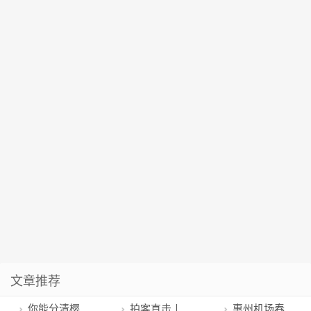
文章推荐
你能分清樱
拍客直击丨
惠州机场春