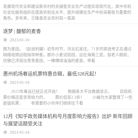
发展现代农业和建设新农村的关键是农业生产过程实现现代化，其中农机
社会化服务组织在提高农机化水平、提升规模化生产中扮演着极为重要的
角色。多年来，兰陵县农业农村局一直高
逐梦 | 馥郁的麦香
2023-01-16
图为麦田。（赵进利摄）初冬时节，河北石家庄。71岁的郭进考正在通过
网络视频远程指导种麦。那片小麦试验田，远在海南三亚。但老人眼前，
仿佛已浮现出青青麦田，一棵棵绿油油的麦苗，举着
惠州机场春运机票特惠合辑，最低328元起！
2023-01-16
2023年春运已经正式开启！ 根据各大平台数据显示， 目前机
票价格还是非常给力的， 票价低至2.3折！ 小编为大家整理了一些
超值机票， 有需要的小伙伴们继续往下看
12月《知乎政务媒体机构号月度影响力报告》出炉 新年回顾
与展望话题受关注
2023-01-16