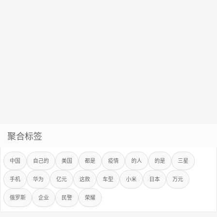
聚合标签
中国
自己的
美国
都是
疫情
的人
的是
三星
手机
华为
亿元
这款
车型
小米
日本
万元
俄罗斯
企业
民警
荣耀