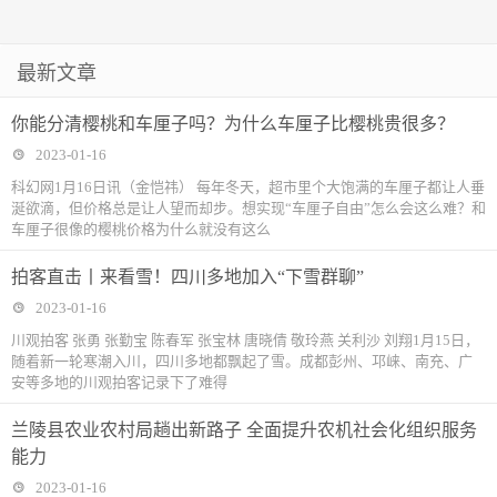
最新文章
你能分清樱桃和车厘子吗？为什么车厘子比樱桃贵很多？
2023-01-16
科幻网1月16日讯（金恺祎） 每年冬天，超市里个大饱满的车厘子都让人垂
涎欲滴，但价格总是让人望而却步。想实现“车厘子自由”怎么会这么难？和
车厘子很像的樱桃价格为什么就没有这么
拍客直击丨来看雪！四川多地加入“下雪群聊”
2023-01-16
川观拍客 张勇 张勤宝 陈春军 张宝林 唐晓倩 敬玲燕 关利沙 刘翔1月15日，
随着新一轮寒潮入川，四川多地都飘起了雪。成都彭州、邛崃、南充、广
安等多地的川观拍客记录下了难得
兰陵县农业农村局趟出新路子 全面提升农机社会化组织服务
能力
2023-01-16