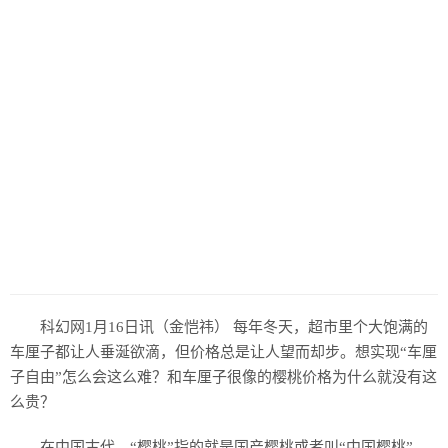
科幻网1月16日讯（金恺祎） 每年冬天，超市里个大饱满的
车厘子都让人垂涎欲滴，但价格总是让人望而却步。想实现“车厘
子自由”怎么会这么难？和车厘子很像的樱桃价格为什么就没有这
么贵？
在中国古代，“樱桃”指的就是国产樱桃或者叫“中国樱桃”，