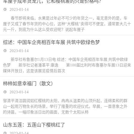
车厘子成年货宠儿，它和樱桃差的只是价格吗？
2023-01-14
春节即将来临，水果是过年必不可少的年货之一，毫无意外的是，车
厘子又成了春节年货的中心位，这种“大樱桃”卖得可不便宜，通常要大几十
元一斤，到底为什么这么受欢迎呢？说起车厘子
综述：中国车企亮相百年车展 共筑中欧绿色梦
2023-01-14
新华社布鲁塞尔1月13日电 综述：中国车企亮相百年车展 共筑中欧绿
色梦 新华社记者潘革平 康逸 第100届比利时布鲁塞尔车展13日迎来
媒体开放日，这是该展览疫情后首次
柿柿如意幸福门（散文）
2023-01-14
邹清平清洁圆润如红樱桃的太阳，冉冉从温柔的山顶升起，连绵柔和的群
山一起用万物生长的场景，举行了隆重的欢迎仪式。早晨，一首意象之外
的诗篇，一幅印象派日出的画面，无数个太阳从柿
山东五莲：五莲山下樱桃红了
2023-01-14