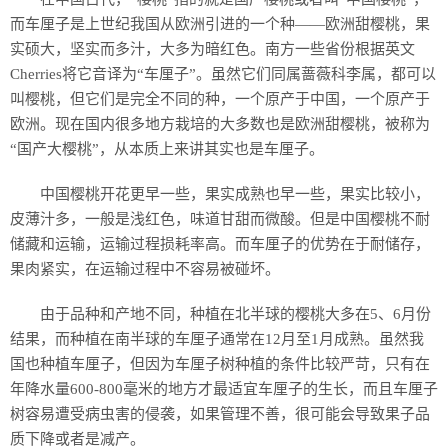
而车厘子是上世纪我国从欧洲引进的一个种——欧洲甜樱桃，果
实硕大，坚实而多汁，大多为暗红色。南方一些省份根据英文
Cherries将它音译为“车厘子”。虽然它们同属蔷薇科李属，都可以
叫樱桃，但它们是完全不同的种，一个原产于中国，一个原产于
欧洲。现在国内很多地方栽培的大多数也是欧洲甜樱桃，被称为
“国产大樱桃”，从本质上来讲其实也是车厘子。
中国樱桃开花更早一些，果实成熟也早一些，果实比较小，
皮薄汁多，一般是浅红色，味道甘甜而微酸。但是中国樱桃不耐
储藏和运输，运输过程损耗率高。而车厘子的优势在于耐储存，
果肉紧实，在运输过程中不容易被碰坏。
由于品种和产地不同，种植在北半球的樱桃大多在5、6月份
结果，而种植在南半球的车厘子通常在12月至1月成熟。虽然我
国也种植车厘子，但因为车厘子树种植的条件比较严苛，只有在
年降水量600-800毫米的地方才最适宜车厘子的生长，而且车厘子
树容易遭受病虫害的侵袭，如果管理不善，很可能会导致果子品
质下降或者是减产。