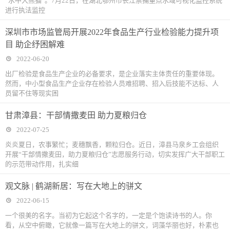
“水中大熊猫”。7月22日，在湖北鄂州市长江禁捕重点水域可视化监控系统
进行执法监控
深圳市市场监管局开展2022年食品生产行业检验能力提升项
目 助企纾困解难
2022-06-20
出厂检验是食品生产企业的必备要求，是企业落实主体责任的重要体现。
然而，中小型食品生产企业存在检验人员难招聘、招入后技能不达标、人
员留不住等现实困
甘肃漳县：干部情撒麦田 助力夏粮归仓
2022-07-25
炎炎夏日，农事繁忙；麦穗飘香，颗粒归仓。近日，漳县马泉乡工会组织
开展“干部情撒麦田，助力夏粮归仓”志愿服务行动，切实发挥广大干部职工
的示范带动作用，扎实细
观文脉 | 鹤湖新居：写在大地上的骈文
2022-06-15
一个很美的名字。当初为它起这个名字的，一定是个饱读诗书的人。你
看，从空中俯瞰，它就像一篇写在大地上的骈文，词藻华丽也好，朴素也