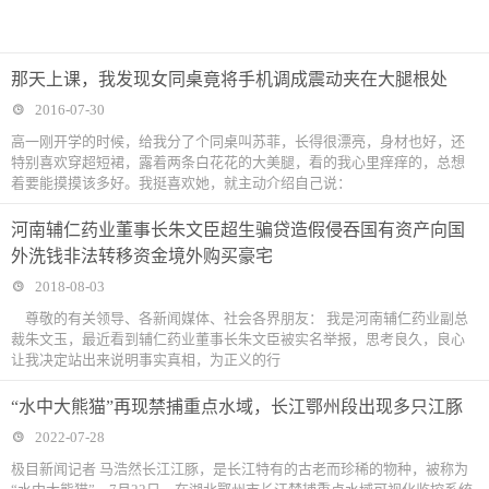
那天上课，我发现女同桌竟将手机调成震动夹在大腿根处
2016-07-30
高一刚开学的时候，给我分了个同桌叫苏菲，长得很漂亮，身材也好，还
特别喜欢穿超短裙，露着两条白花花的大美腿，看的我心里痒痒的，总想
着要能摸摸该多好。我挺喜欢她，就主动介绍自己说：
河南辅仁药业董事长朱文臣超生骗贷造假侵吞国有资产向国
外洗钱非法转移资金境外购买豪宅
2018-08-03
尊敬的有关领导、各新闻媒体、社会各界朋友： 我是河南辅仁药业副总
裁朱文玉，最近看到辅仁药业董事长朱文臣被实名举报，思考良久，良心
让我决定站出来说明事实真相，为正义的行
“水中大熊猫”再现禁捕重点水域，长江鄂州段出现多只江豚
2022-07-28
极目新闻记者 马浩然长江江豚，是长江特有的古老而珍稀的物种，被称为