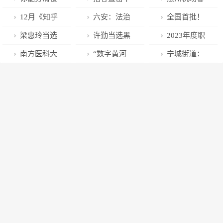
桃和车厘子
来看雪！四川
运机票特惠合
12月《知乎
六安：法治
全国首批！
吗？为什么车
多地加入“下雪
辑，最低328
政务媒体机构
力量守护皋城
南方医科大学
梁惠玲当选
许勤当选黑
2023年度职
厘子比樱桃贵
群聊”
元起！
号月度影响力
青绿
第五附属医院
黑龙江省省长
龙江省人大常
业资格考试时
南方医科大
“数字黄河
宁城街道：
很多？
报告》出炉 新
入选国家卫健
王刚新任副省
委会主任 聂云
间表公布
学健美操队在
链”加入新朋
防范一氧化碳
年回顾与展望
委 “神经外科
长
凌、杨廷双新
2022年国赛获
友，公积金区
中毒 守护群众
话题受关注
建设中心”
任副主任
1金2银3铜
域一体化再提
生命安全
速