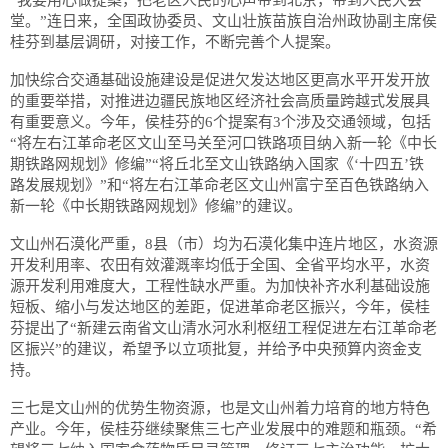
“我要用心做提案，把老区人民的心声带到北京，带到人民大会
堂。”连日来，全国政协委员、文山壮族苗族自治州政协副主席侯
桂芬到基层调研，对接工作，不断完善个人提案。
加快综合交通基础设施建设是促进欠发达地区更高水平开发开放
的重要举措，对推进边疆民族地区经济社会高质量跨越式发展具
有重要意义。今年，侯桂芬的6个提案有3个涉及交通领域，包括
“将左右江革命老区文山至马关至河口铁路项目纳入新一轮《中长
期铁路网规划》修编”“将丘北至文山铁路纳入国家《‘十四五’铁
路发展规划》”和“将左右江革命老区文山州富宁至百色铁路纳入
新一轮《中长期铁路网规划》修编”的建议。
文山州石漠化严重，8县（市）均为石漠化集中连片地区，水资源
开发利用率、农田有效灌溉率均低于全国、全省平均水平，水资
源开发利用难度大，工程性缺水严重。为加快补齐水利基础设施
短板、缩小与发达地区的差距，促进革命老区振兴，今年，侯桂
芬提出了“新建云南省文山清水河水利枢纽工程促进左右江革命老
区振兴”的建议，希望予以立项批复，并给予中央预算内资金支
持。
三七是文山州的优势生物资源，也是文山州着力培育的地方特色
产业。今年，侯桂芬继续聚焦三七产业发展中的难题和瓶颈。“希