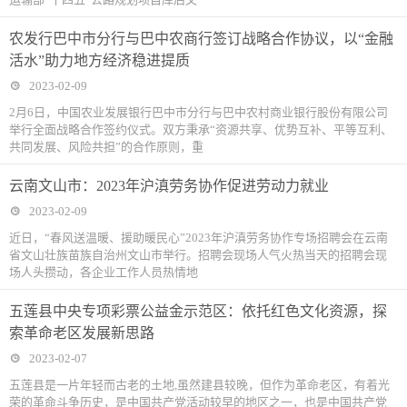
农发行巴中市分行与巴中农商行签订战略合作协议，以“金融
活水”助力地方经济稳进提质
2023-02-09
2月6日，中国农业发展银行巴中市分行与巴中农村商业银行股份有限公司
举行全面战略合作签约仪式。双方秉承“资源共享、优势互补、平等互利、
共同发展、风险共担”的合作原则，重
云南文山市：2023年沪滇劳务协作促进劳动力就业
2023-02-09
近日，“春风送温暖、援助暖民心”2023年沪滇劳务协作专场招聘会在云南
省文山壮族苗族自治州文山市举行。招聘会现场人气火热当天的招聘会现
场人头攒动，各企业工作人员热情地
五莲县中央专项彩票公益金示范区：依托红色文化资源，探
索革命老区发展新思路
2023-02-07
五莲县是一片年轻而古老的土地,虽然建县较晚，但作为革命老区，有着光
荣的革命斗争历史，是中国共产党活动较早的地区之一，也是中国共产党