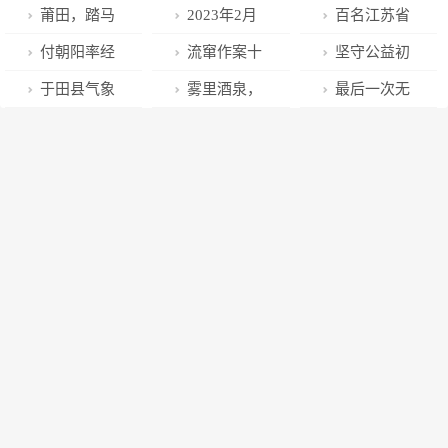
采 | 全国政协
笔，绘就最美
备！一套很哇
莆田，踏马
2023年2月
百名江苏省
委员、文山州
“春耕图”！
塞的开学装
迎春闹元宵
14日，一起早
第二批教育部
付朝阳率经
流窜作案十
坚守公益初
政协副主席侯
备！
读云南！
“组团式”援疆
贸代表团在印
余起，陈某、
心 践行社会责
于田县气象
雾里酒泉，
最后一次无
桂芬——把老
教师抵达克州
尼看望乡亲并
熊某被抓！
任
工作者对观测
别样的美
偿献血！ 岳阳
区人民心声带
举行经贸恳谈
场的观测仪器
的陶煊用
到北京
会洽谈项目
进行维护
“68400毫升”
血液贺60岁生
日