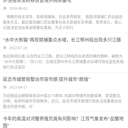
外洗钱非法转移资金境外购买豪宅
2018-08-03
尊敬的有关领导、各新闻媒体、社会各界朋友： 我是河南辅仁药业副总
裁朱文玉，最近看到辅仁药业董事长朱文臣被实名举报，思考良久，良心
让我决定站出来说明事实真相，为正义的行
“水中大熊猫”再现禁捕重点水域，长江鄂州段出现多只江豚
2022-07-28
极目新闻记者 马浩然长江江豚，是长江特有的古老而珍稀的物种，被称为
“水中大熊猫”。7月22日，在湖北鄂州市长江禁捕重点水域可视化监控系统
进行执法监控
延吉市城管局整治市容市貌 提升城市“颜值”
2022-08-17
为迎接延边朝鲜族自治州成立70周年, 巩固文明城市创建成果，营造整洁、
文明、有序的城市市容秩序。近日，延吉市城市管理行政执法局重拳出击
整治市容市貌，对
今年的高温对河蟹养殖究竟有何影响？江苏气象发布“品蟹地
图”