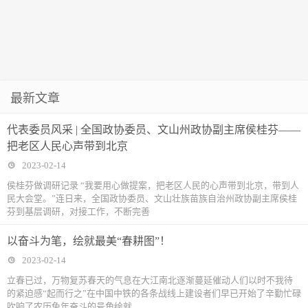
最新文章
代表委员风采 | 全国政协委员、文山州政协副主席侯桂芬——
把老区人民心声带到北京
2023-02-14
侯桂芬做调研记录 “我要用心做提案，把老区人民的心声带到北京，带到人
民大会堂。”连日来，全国政协委员、文山壮族苗族自治州政协副主席侯桂
芬到基层调研，对接工作，不断完善
以奋斗为笔，绘就最美“春耕图”！
2023-02-14
立春已过，万物复苏春天的气息在大江南北逐渐蔓延催动人们以时不我待
的紧迫感“起而行之”在中国中铁的各条战线上建设者们早已开始了辛勤忙碌
吹响了农历兔年奋斗的号角绘就