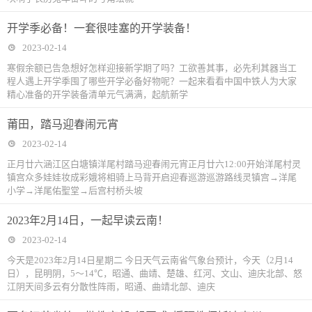
开学季必备！一套很哇塞的开学装备！
2023-02-14
寒假余额已告急想好怎样迎接新学期了吗？工欲善其事，必先利其器当工
程人遇上开学季囤了哪些开学必备好物呢？一起来看看中国中铁人为大家
精心准备的开学装备清单元气满满，起航新学
莆田，踏马迎春闹元宵
2023-02-14
正月廿六涵江区白塘镇洋尾村踏马迎春闹元宵正月廿六12:00开始洋尾村灵
镇宫众多娃娃妆成彩娥将相骑上马背开启迎春巡游巡游路线灵镇宫→洋尾
小学→洋尾佑聖堂→后宫村桥头坡
2023年2月14日，一起早读云南！
2023-02-14
今天是2023年2月14日星期二 今日天气云南省气象台预计，今天（2月14
日），昆明阴，5～14℃，昭通、曲靖、楚雄、红河、文山、迪庆北部、怒
江阴天间多云有分散性阵雨，昭通、曲靖北部、迪庆