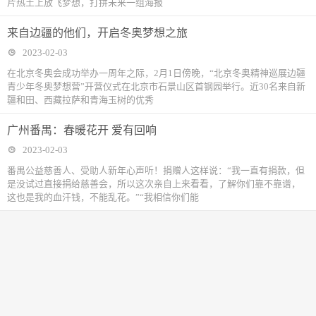
片热土上放飞梦想，打拼未来一组海报
来自边疆的他们，开启冬奥梦想之旅
2023-02-03
在北京冬奥会成功举办一周年之际，2月1日傍晚，“北京冬奥精神巡展边疆
青少年冬奥梦想营”开营仪式在北京市石景山区首钢园举行。近30名来自新
疆和田、西藏拉萨和青海玉树的优秀
广州番禺：春暖花开 爱有回响
2023-02-03
番禺公益慈善人、受助人新年心声听！捐赠人这样说：“我一直有捐款，但
是没试过直接捐给慈善会，所以这次亲自上来看看，了解你们靠不靠谱，
这也是我的血汗钱，不能乱花。”“我相信你们能