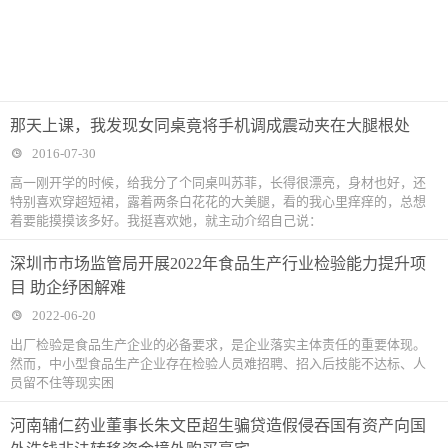
那天上课，我发现女同桌竟将手机调成震动夹在大腿根处
2016-07-30
高一刚开学的时候，给我分了个同桌叫苏菲，长得很漂亮，身材也好，还
特别喜欢穿超短裙，露着两条白花花的大美腿，看的我心里痒痒的，总想
着要能摸摸该多好。我挺喜欢她，就主动介绍自己说：
深圳市市场监管局开展2022年食品生产行业检验能力提升项
目 助企纾困解难
2022-06-20
出厂检验是食品生产企业的必备要求，是企业落实主体责任的重要体现。
然而，中小型食品生产企业存在检验人员难招聘、招入后技能不达标、人
员留不住等现实困
河南辅仁药业董事长朱文臣超生骗贷造假侵吞国有资产向国