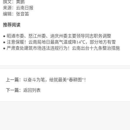
撰文：黄鹏
来源：云南日报
编辑：张音笛
推荐阅读
●
昭通市委、怒江州委、迪庆州委主要领导同志职务调整
●
注意保暖！云南局地日最高气温或降14℃，部分地方有雪
●
严肃查处建筑市场违法违规行为！云南出台十九条整治措施
上一篇：
以奋斗为笔，绘就最美“春耕图”！
下一篇：
返回列表