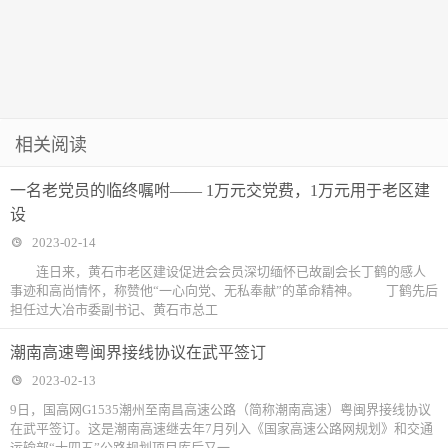
相关阅读
一名老党员的临终嘱咐—— 1万元交党费，1万元用于老区建
设
2023-02-14
连日来，黄石市老区建设促进会会员深切缅怀已故副会长丁鹤的感人
事迹和高尚情怀，称赞他“一心向党、无私奉献”的革命精神。 丁鹤先后
担任过大冶市委副书记、黄石市总工
潮南高速粤闽界接线协议在武平签订
2023-02-13
9日，国高网G1535潮州至南昌高速公路（简称潮南高速）粤闽界接线协议
在武平签订。这是潮南高速继去年7月列入《国家高速公路网规划》和交通
运输部“十四五”公路规划项目库后又一