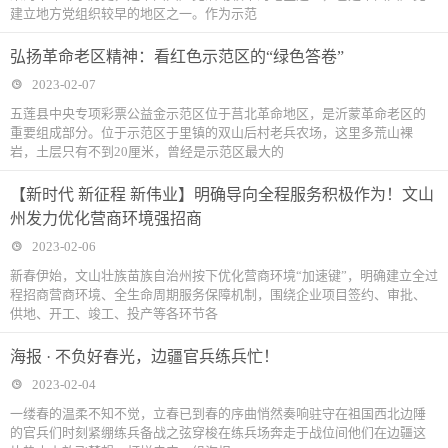
建立地方党组织较早的地区之一。作为示范
弘扬革命老区精神：看红色示范区的“绿色答卷”
2023-02-07
五莲县中央专项彩票公益金示范区位于莒北革命地区，是沂蒙革命老区的
重要组成部分。位于示范区于里镇的双山后村老兵农场，这里多荒山裸
岩，土层只有不到20厘米，曾经是示范区最大的
【新时代 新征程 新伟业】明确导向全程服务积极作为！文山
州发力优化营商环境强招商
2023-02-06
新春伊始，文山壮族苗族自治州按下优化营商环境“加速键”，明确建立全过
程招商营商环境、全生命周期服务保障机制，围绕企业项目签约、审批、
供地、开工、竣工、投产等各环节各
海报 · 不负好春光，边疆官兵练兵忙！
2023-02-04
一缕春的温柔不知不觉，立春已到春的序曲悄然奏响驻守在祖国西北边陲
的官兵们时刻紧绷练兵备战之弦穿梭在练兵场奔走于战位间他们在边疆这