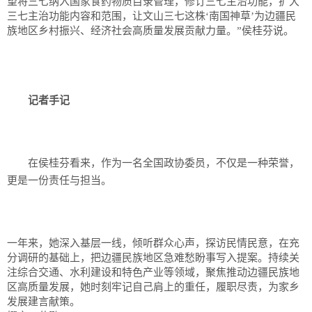
望将三七纳入国家食药物质目录管理，修订三七主治功能，扩大
三七主治功能内容和范围，让文山三七这株‘南国神草’为边疆民
族地区乡村振兴、经济社会高质量发展贡献力量。”侯桂芬说。
记者手记
在侯桂芬看来，作为一名全国政协委员，不仅是一种荣誉，
更是一份责任与担当。
一年来，她深入基层一线，倾听群众心声，探访民情民意，在充
分调研的基础上，把边疆民族地区急难愁盼事写入提案。持续关
注综合交通、水利建设和特色产业等领域，聚焦推动边疆民族地
区高质量发展，她时刻牢记自己肩上的重任，履职尽责，为家乡
发展建言献策。