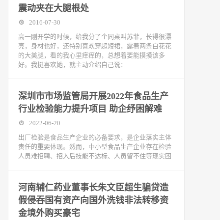
震动夹在大腿根处
2016-07-30
高一刚开学的时候，给我分了个同桌叫苏菲，长得很漂
亮，身材也好，还特别喜欢穿超短裙，露着两条白花花
的大美腿，看的我心里痒痒的，总想着要能摸摸该多
好。我挺喜欢她，就主动介绍自己说：
深圳市市场监管局开展2022年食品生产
行业检验能力提升项目 助企纾困解难
2022-06-20
出厂检验是食品生产企业的必备要求，是企业落实主体
责任的重要体现。然而，中小型食品生产企业存在检验
人员难招聘、招入后技能不达标、人员留不住等现实困
河南辅仁药业董事长朱文臣超生骗贷造
假侵吞国有资产向国外洗钱非法转移资
金境外购买豪宅