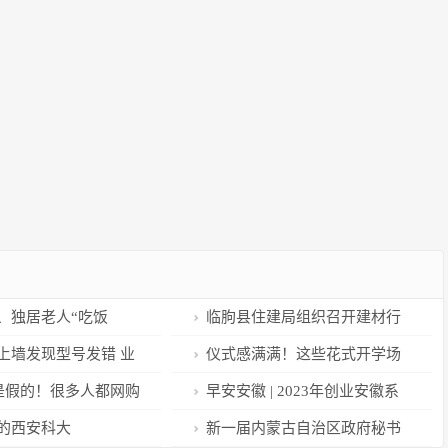
、独居老人“吃饭
临朐县住建局组织召开建材行
办？
业企业与开发企业对接洽谈活动
上墙发现型号发错 业
仪式感满满！这些花式开学场
一场合同纠纷官司
面真给力，有你家娃同款吗？
全是假的！很多人都网购
早安安徽 | 2023年创业安徽系
列专项活动部署开展
的西安科大
新一届内蒙古自治区政府秘书