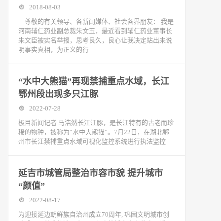
2018-08-03
尊敬的有关领导、各新闻媒体、社会各界朋友： 我是
河南辅仁药业副总裁朱文玉，最近看到辅仁药业董事长
朱文臣被实名举报，思考良久，良心让我决定站出来说
明事实真相，为正义的行
“水中大熊猫”再现禁捕重点水域，长江
鄂州段出现多只江豚
2022-07-28
极目新闻记者 马浩然长江江豚，是长江特有的古老而珍
稀的物种，被称为“水中大熊猫”。7月22日，在湖北鄂
州市长江禁捕重点水域可视化监控系统进行执法监控
延吉市城管局整治市容市貌 提升城市
“颜值”
2022-08-17
为迎接延边朝鲜族自治州成立70周年, 巩固文明城市创