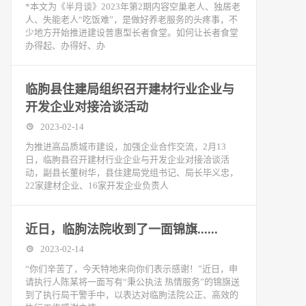
*本文为《半月谈》2023年第2期内容空巢老人、独居老
人、失能老人“吃饭难”，是做好养老服务的头疼事，不
少地方开始推进建设普惠型长者食堂。如何让长者食堂
办得起、办得好、办
临朐县住建局组织召开建材行业企业与
开发企业对接洽谈活动
2023-02-14
为推进高品质城市建设，加强企业合作交流，2月13
日，临朐县召开建材行业企业与开发企业对接洽谈活
动，副县长董树华，县住建局党组书记、局长毕义忠，
22家建材企业、16家开发企业负责人
近日，临朐法院收到了一面锦旗......
2023-02-14
“你们辛苦了，今天特地来向你们表示感谢！”近日，申
请执行人陈某将一面写有“秉公执法 热情服务”的锦旗送
到了执行局干警手中，以表达对临朐法院公正、高效的