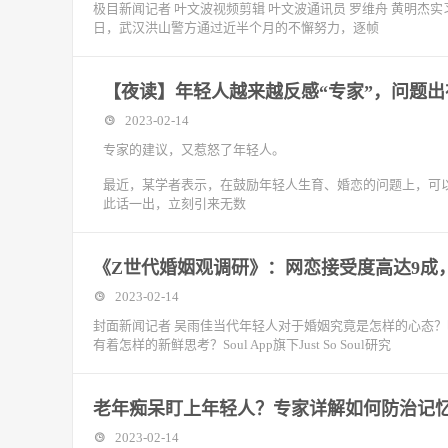
极目新闻记者 叶文波视频剪辑 叶文波通讯员 罗维舟 黄明杰实
日，武汉洪山警方通过近半个月的不懈努力，逐帧
【夜读】年轻人越来越反感“专家”，问题出
2023-02-14
专家的建议，又惹怒了年轻人。
最近，某学者表示，在鼓励年轻人生育、婚恋的问题上，可
此话一出，立刻引来无数
《Z世代婚姻观调研》：网恋接受度高达9成
2023-02-14
封面新闻记者 吴雨佳当代年轻人对于婚姻究竟是怎样的心态
有着怎样的新鲜思考？Soul App旗下Just So Soul研究
老年痴呆盯上年轻人？专家详解如何防治记
2023-02-14