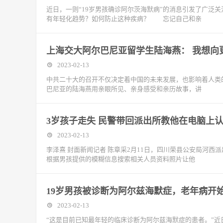
近日，一则“19岁男孩确诊阿尔茨海默病”的消息引发了广
有年轻化趋势？如何防止这种疾病？ 忘记自己和亲
上海交大阿尔巴尼亚留学生陆海燕： 我想向
2023-02-13
中共二十大的召开不仅决定着中国的未来发展，也影响着人类
巴尼亚的陆海燕用亲眼所见、亲身感受和亲历故事，讲
3岁孩子走失 民警带回派出所教他在电脑上
2023-02-13
李泽熹 封面新闻记者 陈章采2月11日，四川荣县公安局河
根据男孩提供的模糊信息搜索相关人员资料照片让他
19岁男孩被诊断为阿尔兹海默症，老年病开
2023-02-13
“这是目前已知最年轻的临床诊断为阿尔兹海默症的患者。”