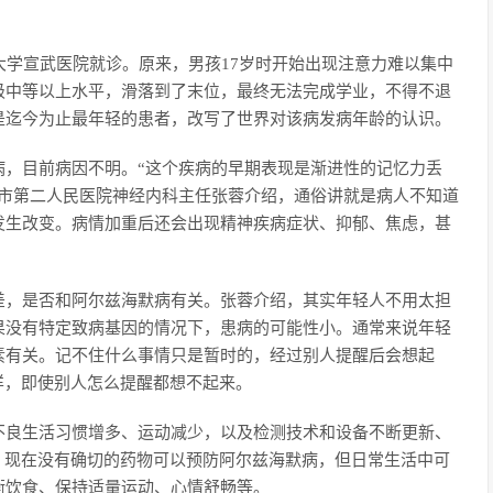
大学宣武医院就诊。原来，男孩17岁时开始出现注意力难以集中
级中等以上水平，滑落到了末位，最终无法完成学业，不得不退
是迄今为止最年轻的患者，改写了世界对该病发病年龄的认识。
病，目前病因不明。“这个疾病的早期表现是渐进性的记忆力丢
明市第二人民医院神经内科主任张蓉介绍，通俗讲就是病人不知道
发生改变。病情加重后还会出现精神疾病症状、抑郁、焦虑，甚
差，是否和阿尔兹海默病有关。张蓉介绍，其实年轻人不用太担
果没有特定致病基因的情况下，患病的可能性小。通常来说年轻
素有关。记不住什么事情只是暂时的，经过别人提醒后会想起
样，即使别人怎么提醒都想不起来。
不良生活习惯增多、运动减少，以及检测技术和设备不断更新、
，现在没有确切的药物可以预防阿尔兹海默病，但日常生活中可
衡饮食、保持适量运动、心情舒畅等。