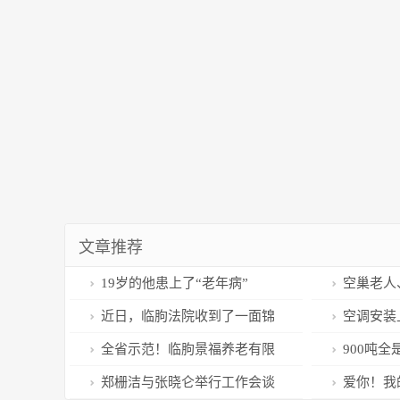
文章推荐
19岁的他患上了“老年病”
空巢老人
难”，怎么
近日，临朐法院收到了一面锦
空调安装
旗......
主为此打了
全省示范！临朐景福养老有限
900吨
公司获评全省养老服务标准化示
吃过
郑栅洁与张晓仑举行工作会谈
爱你！我