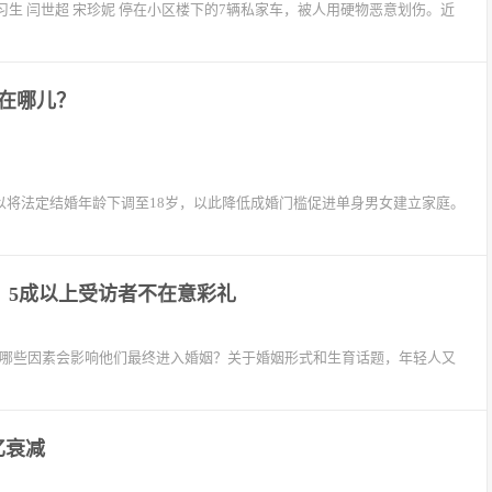
习生 闫世超 宋珍妮 停在小区楼下的7辆私家车，被人用硬物恶意划伤。近
在哪儿？
以将法定结婚年龄下调至18岁，以此降低成婚门槛促进单身男女建立家庭。
，5成以上受访者不在意彩礼
？哪些因素会影响他们最终进入婚姻？关于婚姻形式和生育话题，年轻人又
忆衰减