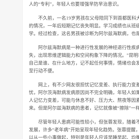
人的“专利”，年轻人也要增强早防早治意识。
不久前，一名19岁男孩在父母陪同下到首都医科
的情况，一年后短期记忆丧失明显。学习成绩也从班
学。经过检查，这名男孩被诊断为阿尔兹海默病，也
阿尔兹海默病是一种进行性发展的神经退行性疾
失，出现思维逻辑能力和空间构象下降的情况。”昆
自己是谁、在什么地方，记不起任何事情，情绪也会
至行动不便。
网上，有不少网友很担忧记忆变差、执行能力变
忧，阿尔茨海默病发病原因尚不完全明确，年轻人如
人记忆力变差，可能与休息不好、压力大、熬夜等因
来。但是阿尔兹海默病的患者，记忆就像被“擦除”一
尽管年轻人患病可能性较小，但张蓉发现，随着
发展，许多“老年病”开始呈现年轻化趋势。张蓉提醒
以从一些小事做起，特别是年轻人应该早睡早起、均