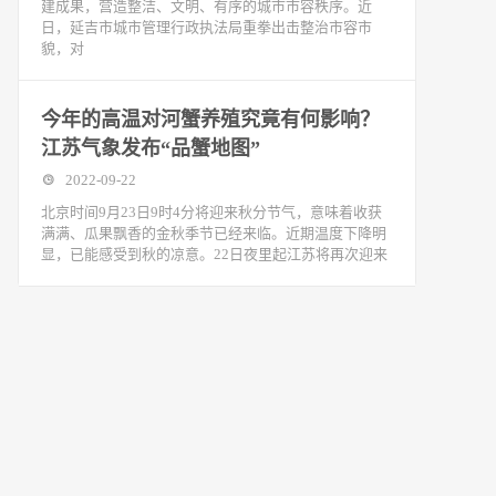
建成果，营造整洁、文明、有序的城市市容秩序。近
日，延吉市城市管理行政执法局重拳出击整治市容市
貌，对
今年的高温对河蟹养殖究竟有何影响？
江苏气象发布“品蟹地图”
2022-09-22
北京时间9月23日9时4分将迎来秋分节气，意味着收获
满满、瓜果飘香的金秋季节已经来临。近期温度下降明
显，已能感受到秋的凉意。22日夜里起江苏将再次迎来