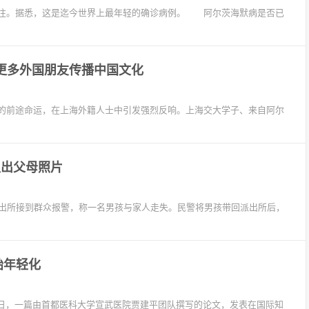
泛关注。据悉，这是迄今世界上最年轻的确诊病例。 阿尔茨海默病是否已
更多外国朋友传播中国文化
的前途命运，在上海外籍人士中引发强烈反响。上海交大学子、来自阿尔
认出父母照片
西派出所接到群众报警，称一名男孩与家人走失。民警将男孩带回派出所后，
始年轻化
近日，一篇由首都医科大学宣武医院贾建平团队撰写的论文，发表在国际知