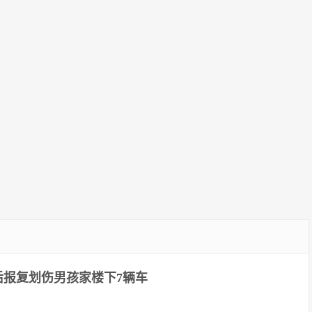
长及组成部门主任、厅长名单
后报复划伤男孩家楼下7辆车