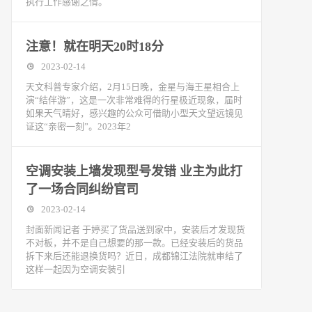
执行工作感谢之情。
注意！就在明天20时18分
2023-02-14
天文科普专家介绍，2月15日晚，金星与海王星相合上
演“结伴游”，这是一次非常难得的行星极近现象，届时
如果天气晴好，感兴趣的公众可借助小型天文望远镜见
证这“亲密一刻”。2023年2
空调安装上墙发现型号发错 业主为此打
了一场合同纠纷官司
2023-02-14
封面新闻记者 于婷买了货品送到家中，安装后才发现货
不对板，并不是自己想要的那一款。已经安装后的货品
拆下来后还能退换货吗？近日，成都锦江法院就审结了
这样一起因为空调安装引