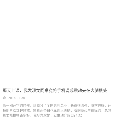
那天上课，我发现女同桌竟将手机调成震动夹在大腿根处
2016-07-30
高一刚开学的时候，给我分了个同桌叫苏菲，长得很漂亮，身材也好，还
特别喜欢穿超短裙，露着两条白花花的大美腿，看的我心里痒痒的，总想
着要能摸摸该多好。我挺喜欢她，就主动介绍自己说：