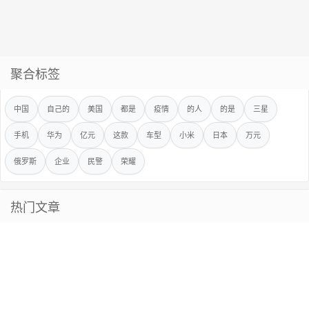
聚合标签
中国
自己的
美国
都是
疫情
的人
的是
三星
手机
华为
亿元
这款
车型
小米
日本
万元
俄罗斯
企业
民警
荣耀
热门文章