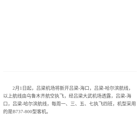
历史
美食
军事
国际
情感
故事
美文
2月1日起，吕梁机场将新开吕梁-海口，吕梁-哈尔滨航线，
以上航线由乌鲁木齐航空执飞，经吕梁大武机场透露，吕梁-海
口，吕梁-哈尔滨航线，每周一、三、五、七执飞四班，机型采用
的是B737-800型客机。