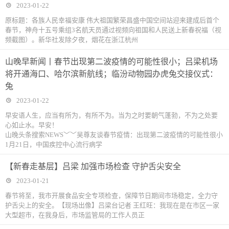
2023-01-22
原标题：各族人民幸福安康 伟大祖国繁荣昌盛中国空间站迎来建成后首个
春节，神舟十五号乘组3名航天员通过视频向祖国和人民送上新春祝福（视
频截图）。新华社发除夕夜，烟花在浙江杭州
山晚早新闻丨春节出现第二波疫情的可能性很小；吕梁机场
将开通海口、哈尔滨新航线；临汾动物园办虎兔交接仪式：
兔
2023-01-22
早安语人生，应当有所为，有所不为。当为之时要朝气蓬勃，不为之处要
心如止水。早安！
山晚头条搜索NEWS﹀﹀吴尊友谈春节疫情：出现第二波疫情的可能性很小
1月21日，中国疾控中心流行病学
【新春走基层】吕梁 加强市场检查 守护舌尖安全
2023-01-21
春节将至，我市开展食品安全专项检查，保障节日期间市场稳定，全力守
护舌尖上的安全。【现场出像】吕梁台记者 王红旺：我现在是在市区一家
大型超市，在我身后，市场监管局的工作人员正