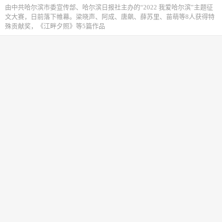
由中共哈尔滨市委宣传部、哈尔滨日报社主办的“2022 我爱哈尔滨”主题征
文大赛，日前落下帷幕。梁晓声、阿成、唐飙、薛苏里、苗萌等8人获得特
殊贡献奖，《江畔夕照》等5篇作品