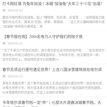
打卡网红墙 为兔年加油丨冰城“加油兔”大年三十“C位”出道！
2023-01-21
憨态可掬的雪白加油兔，配上“嘎哈呢、杠杠滴、出溜滑……”这样感染力极
强的东北方言，再来点“红肠、烤串、铁锅炖……”这几天火爆网络的哈尔滨
“加油兔”持续吸引着网友、游
【春节我在岗】2066名电力人守护我们的除夕夜
2023-01-21
“为了千家万户的张灯结彩，我宁愿守护在全市的供电中枢……”张吉是哈尔
滨供电公司电力调控中心的调度值班长，今年除夕夜，他又像往年一样，
坚守在岗位上。而这样的坚守已经整整14
春节无须远行便可遇见世界？上合八国冰雪建筑就在哈尔滨
2023-01-21
来哈尔滨看世界？这个春节就安排上无须远行便可遇见世界！就在哈尔滨
冰雪大世界今冬，哈尔滨冰雪大世界将上合组织8个成员国的代表性建筑，
以冰雪建筑的形式呈现，打造上合组织冰雪体
​今年哈尔滨春节档一定“炸”丨七部大片逐鹿冰城春节档，大