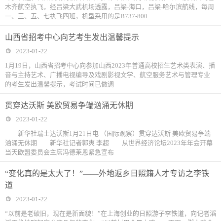
木齐航空执飞，经吕梁大武机场透露，吕梁-海口，吕梁-哈尔滨航线，每周
一、三、五、七执飞四班，机型采用的是B737-800
山西省招考中心向艺考生发出温馨提示
2023-01-22
1月19日，山西省招考中心向参加山西2023年普通高校招生艺术类表演、播
音与主持艺术、广播电视编导及戏剧影视文学、航空服务艺术与管理专业
的考生发出温馨提示，考试时间已做调
贯穿达沃斯 美欧贸易争端汹涌无休期
2023-01-22
新华社瑞士达沃斯1月21日电 （国际观察）贯穿达沃斯 美欧贸易争端
汹涌无休期 新华社记者郭爽 李超 从世界经济论坛2023年年会开幕
当天欧盟委员会主席冯德莱恩紧急宣布
“变化真的是太大了！”——外地返乡日照籍人才专访之李铁
道
2023-01-22
“以前是老破旧，现在是新面貌！”在上海创业的日照游子李铁道，向记者滔