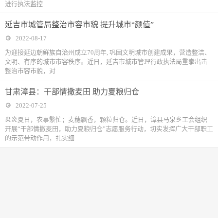
进行执法监控
延吉市城管局整治市容市貌 提升城市“颜值”
2022-08-17
为迎接延边朝鲜族自治州成立70周年, 巩固文明城市创建成果，营造整洁、
文明、有序的城市市容秩序。近日，延吉市城市管理行政执法局重拳出击
整治市容市貌，对
甘肃漳县：干部情撒麦田 助力夏粮归仓
2022-07-25
炎炎夏日，农事繁忙；麦穗飘香，颗粒归仓。近日，漳县马泉乡工会组织
开展“干部情撒麦田，助力夏粮归仓”志愿服务行动，切实发挥广大干部职工
的示范带动作用，扎实细