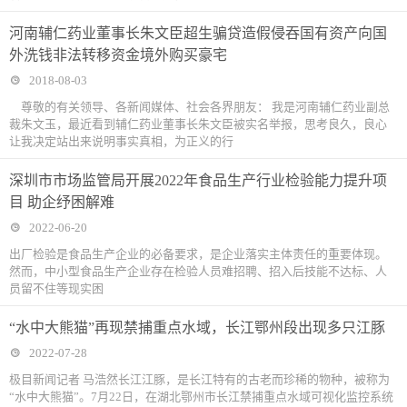
河南辅仁药业董事长朱文臣超生骗贷造假侵吞国有资产向国
外洗钱非法转移资金境外购买豪宅
2018-08-03
尊敬的有关领导、各新闻媒体、社会各界朋友： 我是河南辅仁药业副总
裁朱文玉，最近看到辅仁药业董事长朱文臣被实名举报，思考良久，良心
让我决定站出来说明事实真相，为正义的行
深圳市市场监管局开展2022年食品生产行业检验能力提升项
目 助企纾困解难
2022-06-20
出厂检验是食品生产企业的必备要求，是企业落实主体责任的重要体现。
然而，中小型食品生产企业存在检验人员难招聘、招入后技能不达标、人
员留不住等现实困
“水中大熊猫”再现禁捕重点水域，长江鄂州段出现多只江豚
2022-07-28
极目新闻记者 马浩然长江江豚，是长江特有的古老而珍稀的物种，被称为
“水中大熊猫”。7月22日，在湖北鄂州市长江禁捕重点水域可视化监控系统