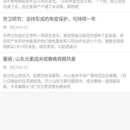
滔不绝地聊起家乡这几年的变化。“以前村里全是土路，一下雨，脚上就会
沾满了泥，现在家家户户通了水泥路，路修缮
世卫研究：这样形成的免疫保护，可持续一年
2023-01-22
世界卫生组织主导的一项研究显示，曾经感染过新冠并接种了疫苗者，体
内所产生的抗体能保护他们避免重症和入院治疗长达12个月。据联合国新
闻网站1月19日消息，研究发现，以前感染过
要闻 | 山东元素成央视春晚亮眼风景
2023-01-22
虎过关山添活力，兔攀月桂浴春晖。2023兔年中央广播电视总台春晚，1月
21日晚如约在荧屏绽放。不少山东元素闪耀其中，成为春晚一道亮眼风
景。今年春晚以“花”作为贯穿整台晚会的