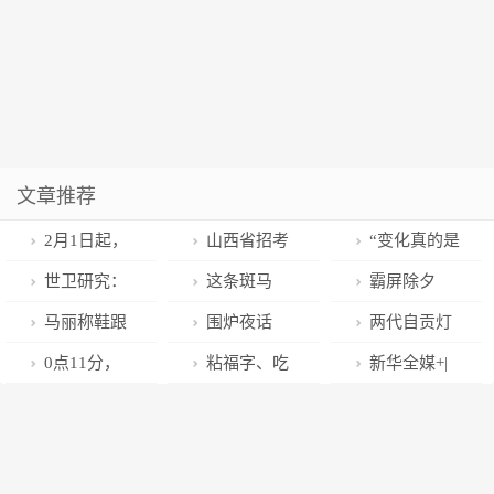
文章推荐
2月1日起，
山西省招考
“变化真的是
吕梁机场将开
中心向艺考生
太大了！”——
世卫研究：
这条斑马
霸屏除夕
通海口、哈尔
发出温馨提示
外地返乡日照
这样形成的免
线，冲上热
夜！中南民大
马丽称鞋跟
围炉夜话
两代自贡灯
滨新航线
籍人才专访之
疫保护，可持
搜！网友：太
65名学子参演
断掉是意外：
时，一氧化碳
会“守灯人”的
0点11分，
粘福字、吃
新华全媒+|
李铁道
续一年
治愈了
央视春晚10个
赶紧揣兜
需警惕
除夕夜：吃完
这家医院首个
饺子、看直
一桌年夜饭：
节目
泡面匆忙上
兔宝宝春节降
播……“列车春
四海话团圆，
岗、退休后第
生
晚”让旅客感受
味浓年更浓