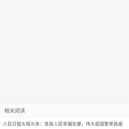
一次认真逛灯
温暖回家路
会｜新春走基
层
相关阅读
人民日报头版头条：各族人民幸福安康，伟大祖国繁荣昌盛