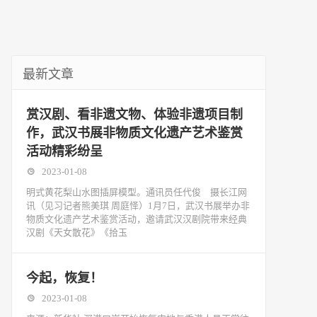
最新文章
赏汉剧、看非遗文物、体验非遗项目制
作，武汉书展非物质文化遗产艺术鉴赏
活动精彩纷呈
2023-01-08
明式黄花梨山水图插屏模型。通讯员任代俊 摄长江网
讯（见习记者熊美琪 周庭怿）1月7日，武汉书展举办非
物质文化遗产艺术鉴赏活动，邀请武汉汉剧院带来经典
汉剧《天女散花》《拾玉
今起，恢复！
2023-01-08