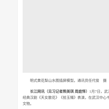
明式黄花梨山水图插屏模型。通讯员任代俊 摄
长江网讯（见习记者熊美琪 周庭怿）
1月7日，
经典汉剧《天女散花》《拾玉镯》表演，在武汉中心
文物。