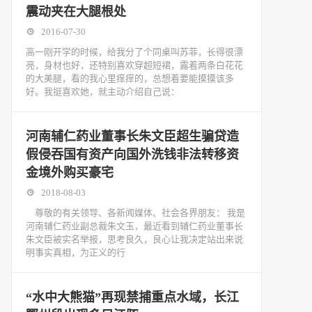
震动夹在大腿根处
2016-07-30
高一刚开学的时候，给我分了个同桌叫苏菲，长得很漂
亮，身材也好，还特别喜欢穿超短裙，露着两条白花花
的大美腿，看的我心里痒痒的，总想着要能摸摸该多
好。我挺喜欢她，就主动介绍自己说：
河南辅仁药业董事长朱文臣超生骗贷造
假侵吞国有资产向国外洗钱非法转移资
金境外购买豪宅
2018-08-03
尊敬的有关领导、各新闻媒体、社会各界朋友： 我是
河南辅仁药业副总裁朱文玉，最近看到辅仁药业董事长
朱文臣被实名举报，思考良久，良心让我决定站出来说
明事实真相，为正义的行
“水中大熊猫”再现禁捕重点水域，长江