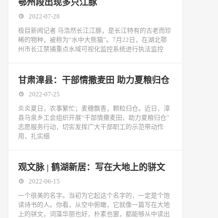
鄂州段出现多只江豚
2022-07-28
极目新闻记者 马浩然长江江豚，是长江特有的古老而珍
稀的物种，被称为“水中大熊猫”。7月22日，在湖北鄂
州市长江禁捕重点水域可视化监控系统进行执法监控
甘肃漳县：干部情撒麦田 助力夏粮归仓
2022-07-25
炎炎夏日，农事繁忙；麦穗飘香，颗粒归仓。近日，漳
县马泉乡工会组织开展“干部情撒麦田，助力夏粮归仓”
志愿服务行动，切实发挥广大干部职工的示范带动作
用，扎实细
观文脉 | 鹤湖新居：写在大地上的骈文
2022-06-15
一个很美的名字。当初为它起这个名字的，一定是个饱
读诗书的人。你看，从空中俯瞰，它就像一篇写在大地
上的骈文，词藻华丽也好，朴素也罢，都能够从中读出