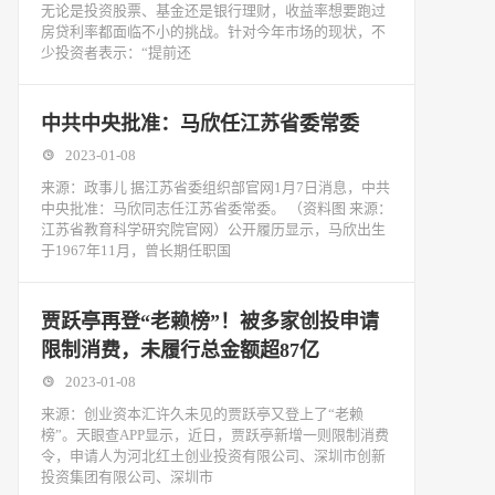
无论是投资股票、基金还是银行理财，收益率想要跑过
房贷利率都面临不小的挑战。针对今年市场的现状，不
少投资者表示：“提前还
中共中央批准：马欣任江苏省委常委
2023-01-08
来源：政事儿 据江苏省委组织部官网1月7日消息，中共
中央批准：马欣同志任江苏省委常委。 （资料图 来源：
江苏省教育科学研究院官网）公开履历显示，马欣出生
于1967年11月，曾长期任职国
贾跃亭再登“老赖榜”！被多家创投申请
限制消费，未履行总金额超87亿
2023-01-08
来源：创业资本汇许久未见的贾跃亭又登上了“老赖
榜”。天眼查APP显示，近日，贾跃亭新增一则限制消费
令，申请人为河北红土创业投资有限公司、深圳市创新
投资集团有限公司、深圳市