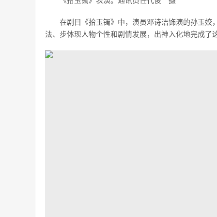
《拾玉镯》表演。通讯员任代俊 摄
在剧目《拾玉镯》中，演员邓诗洁饰演的孙玉姣
法、步体现人物个性和剧情发展，出神入化地完成了