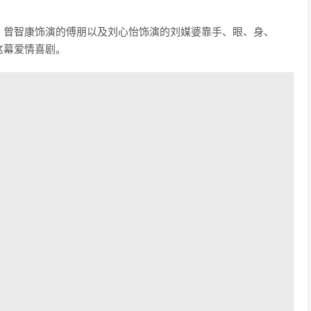
，曾智康饰演的傅朋以及刘心怡饰演的刘媒婆靠手、眼、身、
这幕爱情喜剧。