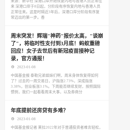
来源：新华社 深港口岸开始恢复内地与香港人员正常往
来 深港口岸于8日起，分阶段有序恢复内地与香港人员
正常往来。这是时隔近3年后，深港口岸分阶段有序复
常迈出的第一步。香
周末突发！辉瑞"神药"报价太高，"谈崩
了"，将临时性支付到3月底！蚂蚁重磅
回应！女子去世后有新冠疫苗接种记
录，官方通报！
2023-01-08
中国基金报 泰勒兄弟姐妹们啊，周末身体恢复得如何
了？过去的一周交易日，沪指涨2.73%，深成指涨
3.38%，创业板涨3.1%。下周能否继续发财，按照国际
惯例，我们一起看看周末大事，以及券商分
年底提前还房贷有多难？
2023-01-08
中国基金报记者 莱拉2022年对于普通投资者难言轻松，