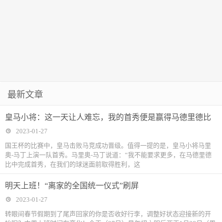
最新文章
皇马小将：这一天让人难忘，我的首秀便是赢得马德里德比
2023-01-27
国王杯的比赛中，皇马击败马竞成功晋级。值得一提的是，皇马小将马里
奥-马丁上演一队首秀。马里奥-马丁说道：“我不能要求更多，在马德里德
比中完成首秀，在我们的球迷面前取得胜利，这
明天上班！“离家的全国统一仪式”刷屏
2023-01-27
转眼间春节假期到了尾声回家的你是否收好行李，调整好状态迎接新的开