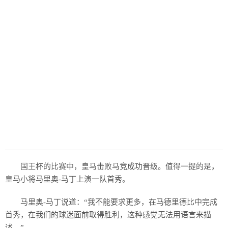
国王杯的比赛中，皇马击败马竞成功晋级。值得一提的是，
皇马小将马里奥-马丁上演一队首秀。
马里奥-马丁说道：“我不能要求更多，在马德里德比中完成
首秀，在我们的球迷面前取得胜利，这种感觉无法用语言来描
述。”