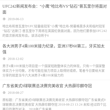
UFC242新闻发布会：“小鹰”哈比布VS“钻石”普瓦里尔将面对
面
2019-06-13
哈比布和普瓦里尔UFC轻量级冠军“小鹰”哈比布-努曼格莫多夫和临时冠军
“钻石”达斯汀-普瓦里尔下周将在英国伦敦面对面，因为他们要参加UFC242
的首次新闻发布会。该活动将于6
各大洲男子4乘100米接力纪录，亚洲37秒60第三，牙买加太
强
2018-12-02
男子4乘100米接力项目是一个国家短跑整体实力的体现，只有一个国家整
体实力十分均衡，才有可能在接力项目上取得好成绩，笔者今日要给大家
分享的就是当今六大洲男子4乘100米接力的
广东省美式9球联赛总决赛完美收官 大热薛珍麒夺冠
2018-08-27
原标题：广东省美式9球联赛总决赛完美收官 大热薛珍麒夺冠广东省美式9
球联赛总决赛完美收官 大热薛珍麒夺冠 2018-08-23 13:24 未知 经过四个比
赛日的激烈对决， 2018年广东省美