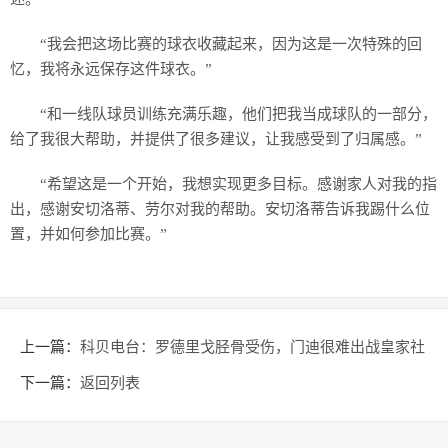
“我会把这场比赛的球衣收藏起来，因为这是一次特殊的回
忆，我将永远保存这件球衣。”
“和一线队球员训练充满乐趣，他们把我当成球队的一部分，
给了我很大帮助，并提供了很多建议，让我感受到了归属感。”
“希望这是一个开始，我想实现更多目标。感谢家人对我的指
出，感谢安切洛蒂、劳尔对我的帮助。安切洛蒂告诉我踢什么位
置，并如何参加比赛。”
上一篇：
科贝电台：罗德里戈胫骨受伤，门迪很难出战皇家社
会
下一篇：
返回列表