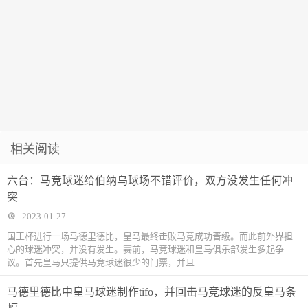
相关阅读
六台：马竞球迷给伯纳乌球场不错评价，双方没发生任何冲
突
2023-01-27
国王杯进行一场马德里德比，皇马最终击败马竞成功晋级。而此前外界担
心的球迷冲突，并没有发生。赛前，马竞球迷和皇马俱乐部发生多起争
议。首先皇马只提供马竞球迷很少的门票，并且
马德里德比中皇马球迷制作tifo，并回击马竞球迷的反皇马条