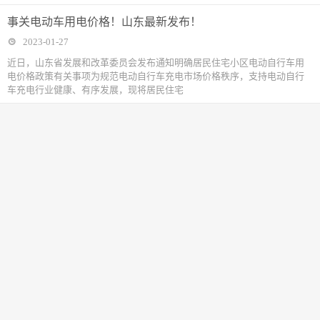
事关电动车用电价格！山东最新发布！
2023-01-27
近日，山东省发展和改革委员会发布通知明确居民住宅小区电动自行车用
电价格政策有关事项为规范电动自行车充电市场价格秩序，支持电动自行
车充电行业健康、有序发展，现将居民住宅