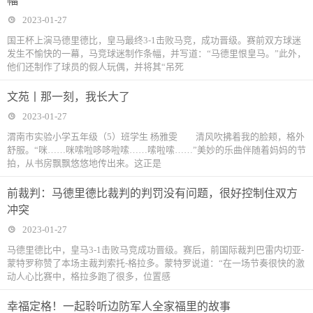
幅
2023-01-27
国王杯上演马德里德比，皇马最终3-1击败马竞，成功晋级。赛前双方球迷
发生不愉快的一幕，马竞球迷制作条幅，并写道：“马德里恨皇马。”此外，
他们还制作了球员的假人玩偶，并将其“吊死
文苑丨那一刻，我长大了
2023-01-27
渭南市实验小学五年级（5）班学生 杨雅雯 清风吹拂着我的脸颊，格外
舒服。“咪……咪嗦啦哆哆啦嗦……嗦啦嗦……”美妙的乐曲伴随着妈妈的节
拍，从书房飘飘悠悠地传出来。这正是
前裁判：马德里德比裁判的判罚没有问题，很好控制住双方
冲突
2023-01-27
马德里德比中，皇马3-1击败马竞成功晋级。赛后，前国际裁判巴雷内切亚-
蒙特罗称赞了本场主裁判索托-格拉多。蒙特罗说道：“在一场节奏很快的激
动人心比赛中，格拉多跑了很多，位置感
幸福定格！一起聆听边防军人全家福里的故事