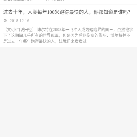
过去十年，人类每年100米跑得最快的人，你都知道是谁吗？
2018-12-16
（文/小白说田径） 博尔特在2008年一飞冲天成为短跑界的国王，虽然他拿
下了这期间几乎所有的世界冠军，但是因为后期伤病的影响，博尔特并不
是过去十年每年跑得最快的人，让我们来看看过