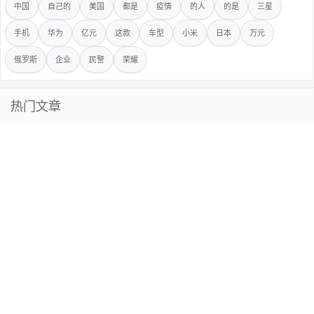
中国
自己的
美国
都是
疫情
的人
的是
三星
手机
华为
亿元
这款
车型
小米
日本
万元
俄罗斯
企业
民警
荣耀
热门文章