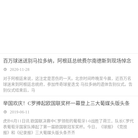
百万球迷送别马拉多纳，阿根廷总统费尔南德斯到现场悼念
2020-11-28
对于阿根廷来说，这注定是悲伤的一天。北京时间昨晚至今晨，近百万名
球迷来到阿根廷总统府，参加传奇球星迭戈·马拉多纳的遗体告别仪式。告
别仪式结束后，马
举国欢庆！C罗捧起欧国联奖杯一幕登上三大葡媒头版头条
2019-06-11
虎扑6月11日讯 欧国联决赛中C罗领衔的葡萄牙1-0战胜了荷兰，队长C罗代
表葡萄牙国家队捧起了第一届欧国联冠军奖杯。今日，《球报》《竞技
报》和《纪录报》三大葡媒头版头条齐齐