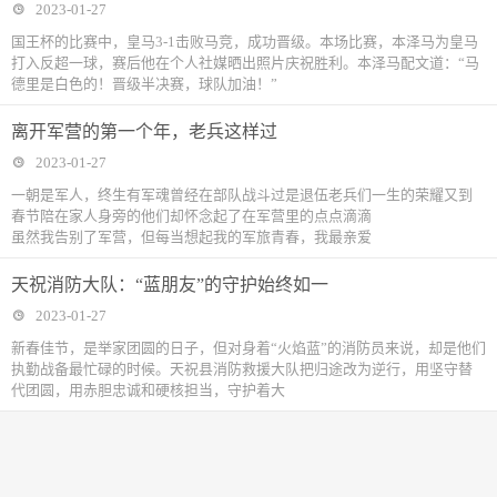
2023-01-27
国王杯的比赛中，皇马3-1击败马竞，成功晋级。本场比赛，本泽马为皇马
打入反超一球，赛后他在个人社媒晒出照片庆祝胜利。本泽马配文道：“马
德里是白色的！晋级半决赛，球队加油！”
离开军营的第一个年，老兵这样过
2023-01-27
一朝是军人，终生有军魂曾经在部队战斗过是退伍老兵们一生的荣耀又到
春节陪在家人身旁的他们却怀念起了在军营里的点点滴滴
虽然我告别了军营，但每当想起我的军旅青春，我最亲爱
天祝消防大队：“蓝朋友”的守护始终如一
2023-01-27
新春佳节，是举家团圆的日子，但对身着“火焰蓝”的消防员来说，却是他们
执勤战备最忙碌的时候。天祝县消防救援大队把归途改为逆行，用坚守替
代团圆，用赤胆忠诚和硬核担当，守护着大