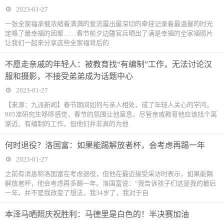
2023-01-27
一张全家福承载浓缩着满满的爱流露出最深切的牵挂记录着最温馨的时光
定格了最幸福的团聚……春节前夕边疆官兵晒出了满是幸福的全家福照片
让我们一起来分享这些全家福背后的
不愿走亲戚的年轻人：被教育找“有编制”工作，无法讨论汉
服和摄影，不接受弟弟成为话题中心
2023-01-27
【来源：九派新闻】春节期间如何与亲人相处，成了年轻人关心的学问。
985准研究生哆哆感觉，春节的氛围让他窒息。尽管亲戚教育他应该找个离
家近、有编制的工作，但他们并非真的为他
何时退役？洛国富：如果能踢解放者杯，会考虑再踢一年
2023-01-27
之前有消息称洛国富在考虑退役，但他在最近接受采访时表示，如果能踢
解放者杯，他会考虑再多踢一年。洛国富说：“我告诉孩子们这是我的最后
一年，并不是我改变了想法，我34岁了，我对于自
本泽马晒照庆祝胜利：马德里是白色的！半决赛加油