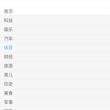
首页
科技
娱乐
汽车
体育
财经
旅游
育儿
历史
美食
军事