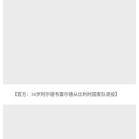
【官方：34岁阿尔德韦雷尔德从比利时国家队退役】