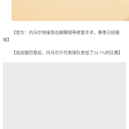
【官方：内马尔将接受右脚踝韧带修复手术，赛季已经报
销】
【自加盟巴黎后，内马尔只代表球队参加了54.7%的比赛】