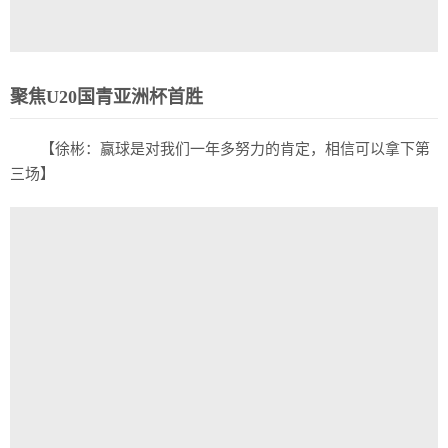
聚焦U20国青亚洲杯首胜
【徐彬：赢球是对我们一年多努力的肯定，相信可以拿下第
三场】