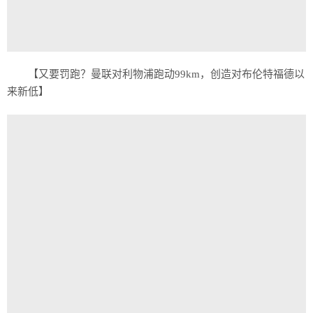
【又要罚跑？曼联对利物浦跑动99km，创造对布伦特福德以
来新低】