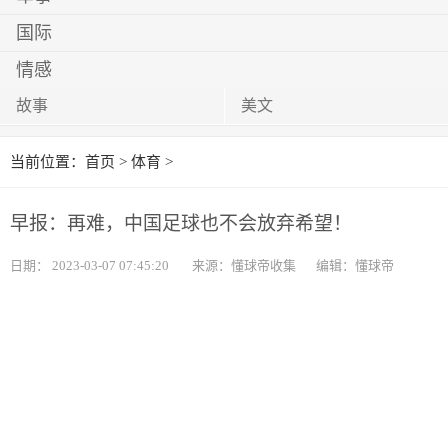
国际
情感
故事
美文
当前位置：
首页
>
体育
>
早报：再难，中国足球也不会放弃希望！
日期：
2023-03-07 07:45:20
来源：懂球帝收集
编辑：懂球帝