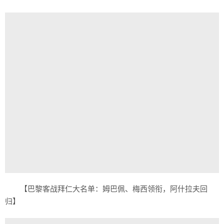
【巴黎客战拜仁大名单：姆巴佩、梅西领衔，阿什拉夫回
归】