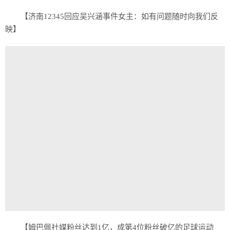
【济南12345回应吴兴涵事件女主：如有问题随时向我们反
映】
【姆巴佩社媒粉丝达到1亿，成第4位粉丝破亿的足球运动