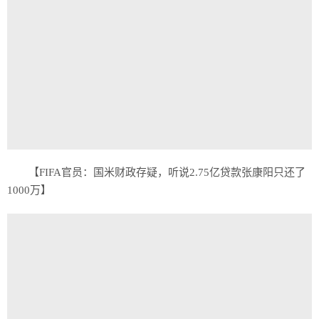
【FIFA官员：国米财政存疑，听说2.75亿贷款张康阳只还了
1000万】