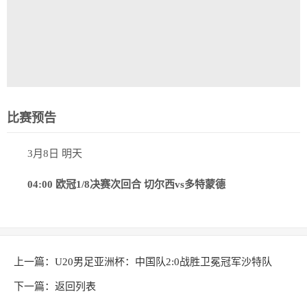
比赛预告
3月8日 明天
04:00 欧冠1/8决赛次回合 切尔西vs多特蒙德
上一篇：
U20男足亚洲杯：中国队2:0战胜卫冕冠军沙特队
下一篇：
返回列表