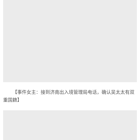
【事件女主：接到济南出入境管理局电话，确认吴太太有双
重国籍】