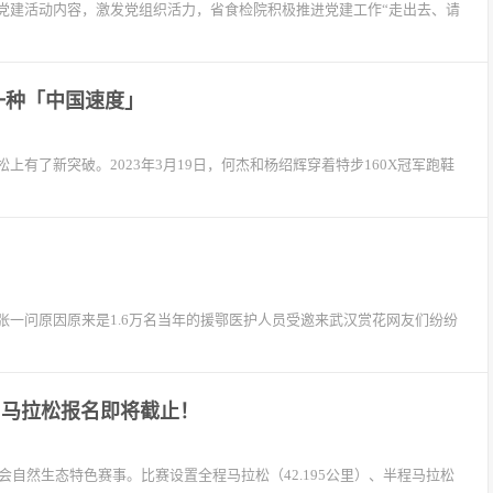
党建活动内容，激发党组织活力，省食检院积极推进党建工作“走出去、请
一种「中国速度」
有了新突破。2023年3月19日，何杰和杨绍辉穿着特步160X冠军跑鞋
一问原因原来是1.6万名当年的援鄂医护人员受邀来武汉赏花网友们纷纷
营山马拉松报名即将截止！
会自然生态特色赛事。比赛设置全程马拉松（42.195公里）、半程马拉松