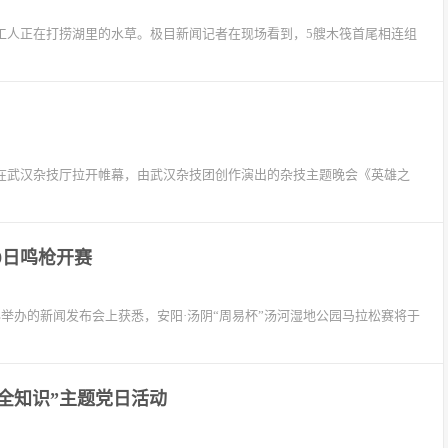
，工人正在打捞湖里的水草。极目新闻记者在现场看到，5艘木筏首尾相连组
节在武汉杂技厅拉开帷幕，由武汉杂技团创作演出的杂技主题晚会《英雄之
9日鸣枪开赛
闻办举办的新闻发布会上获悉，安阳·汤阴“周易杯”汤河湿地公园马拉松赛将于
全知识”主题党日活动