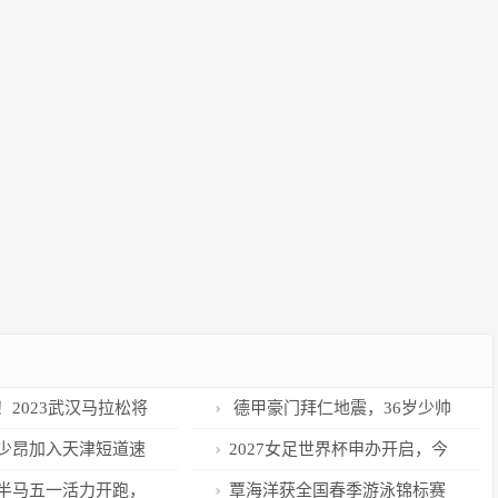
！2023武汉马拉松将
德甲豪门拜仁地震，36岁少帅
更多新体验
将被废黜，图赫尔接棒上岗
少昂加入天津短道速
2027女足世界杯申办开启，今
年4月21日前递交申请
半马五一活力开跑，
覃海洋获全国春季游泳锦标赛