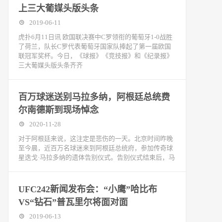
上三大葡媒头版头条
2019-06-11
虎扑6月11日讯 欧国联决赛中C罗领衔的葡萄牙1-0战胜
了荷兰，队长C罗代表葡萄牙国家队捧起了第一届欧国
联冠军奖杯。今日，《球报》《竞技报》和《纪录报》
三大葡媒头版头条齐齐
百万球迷送别马拉多纳，阿根廷总统费
尔南德斯到现场悼念
2020-11-28
对于阿根廷来说，这注定是悲伤的一天。北京时间昨晚
至今晨，近百万名球迷来到阿根廷总统府，参加传奇球
星迭戈·马拉多纳的遗体告别仪式。告别仪式结束后，马
UFC242新闻发布会：“小鹰”哈比布
VS“钻石”普瓦里尔将面对面
2019-06-13