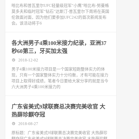
哈比布和普瓦里尔UFC轻量级冠军“小鹰”哈比布-努曼格
莫多夫和临时冠军“钻石”达斯汀-普瓦里尔下周将在英国
伦敦面对面，因为他们要参加UFC242的首次新闻发布
会。该活动将于6
各大洲男子4乘100米接力纪录，亚洲37
秒60第三，牙买加太强
2018-12-02
男子4乘100米接力项目是一个国家短跑整体实力的体
现，只有一个国家整体实力十分均衡，才有可能在接力
项目上取得好成绩，笔者今日要给大家分享的就是当今
六大洲男子4乘100米接力的
广东省美式9球联赛总决赛完美收官 大
热薛珍麒夺冠
2018-08-27
原标题：广东省美式9球联赛总决赛完美收官 大热薛珍
麒夺冠广东省美式9球联赛总决赛完美收官 大热薛珍麒