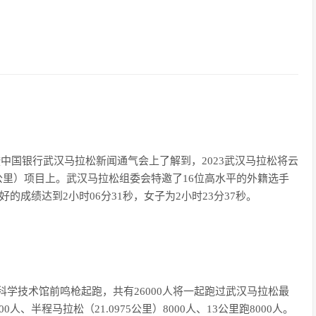
周暨中国银行武汉马拉松新闻通气会上了解到，2023武汉马拉松将云
5公里）项目上。武汉马拉松组委会特邀了16位高水平的外籍选手
的成绩达到2小时06分31秒，女子为2小时23分37秒。
武汉科学技术馆前鸣枪起跑，共有26000人将一起跑过武汉马拉松最
0人、半程马拉松（21.0975公里）8000人、13公里跑8000人。