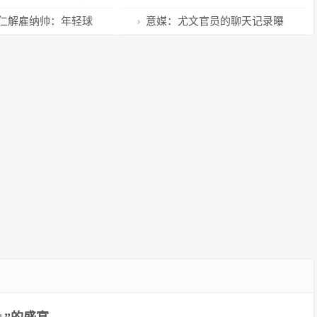
27日报名
男子200米蛙泳冠军
仁解雇纳帅：年轻球
意媒：尤文官员的聊天记录曝
；不想错过图赫尔
光，证明尤文和C罗签了私下协议