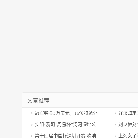
文章推荐
冠军奖金3万美元，16位特邀外
好汉归来
籍选手将参加2023武汉马拉松
为跑友提供
安阳·汤阴“周易杯”汤河湿地公
刘少林刘
园马拉松4月29日鸣枪开赛
滑队
第十四届中国杯深圳开赛 吹响
上海女子