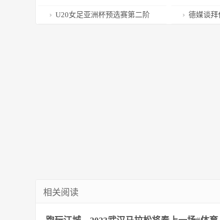
中国帆船运动集结号
即日起至3月
U20女足亚洲杯预选赛第二阶
德媒谈拜
段抽签揭晓
员没有进步
相关阅读