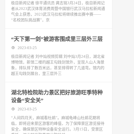
极目新闻记者 徐平通讯员 龚志铭3月24日，极目新闻记
者从2023武汉体育消费周暨中国银行武汉马拉松新闻通
气会上获悉，2023武汉马拉松将继续推出赛中赛——
“名校团队挑战赛”，京
“天下第一剑”被游客围成里三层外三层
2023-03-25
极目新闻记者 刘中灿视频剪辑 刘中灿3月24日，湖北省
博物馆，新馆二楼的越王勾践剑馆外，呈现人山人海景
象，排队排了数百米远，甚至排得转了几道弯。馆内的
越王勾践剑展台，里三层外三
湖北特检院助力景区把好旅游旺季特种
设备“安全关”
2023-03-25
“人间四月天，麻城看杜鹃”。麻城龟峰山杜鹃花期将
临，即将迎来景区游客的峰值，为了保障景区游览接待
安全，确保景区特种设备安全运行。3月15日，受景区