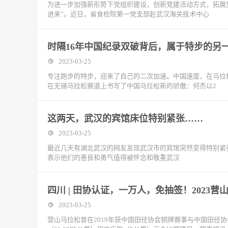
为进一步加强新形势下党组织建设，创新党建活动方式，拓展
进来”。近日，省食检院第一党支部赴武汉海关技术中心
时隔16年中国纪录双破背后，属于特步的另
2023-03-25
专注跑步的特步，迎来了自己的二次加速。中国速度，在马拉松上
在无锡马拉松赛道上书写了中国马拉松新的骄傲：何杰以2
这两天，武汉的宾馆床位特别紧张……
2023-03-25
最近几天有湖北武汉的网友发现武汉市的宾馆突然变得特别紧张
表示他们的善良和勇气值得被怀念和敬重武汉
四川 | 田协认证，一万人，免抽签！2023
2023-03-25
营山马拉松曾在2019年获中国田径协会铜牌赛事与中国田径协