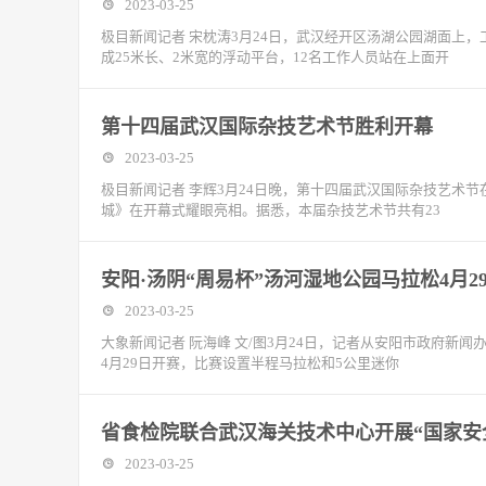
2023-03-25
极目新闻记者 宋枕涛3月24日，武汉经开区汤湖公园湖面上
成25米长、2米宽的浮动平台，12名工作人员站在上面开
第十四届武汉国际杂技艺术节胜利开幕
2023-03-25
极目新闻记者 李辉3月24日晚，第十四届武汉国际杂技艺术
城》在开幕式耀眼亮相。据悉，本届杂技艺术节共有23
安阳·汤阴“周易杯”汤河湿地公园马拉松4月2
2023-03-25
大象新闻记者 阮海峰 文/图3月24日，记者从安阳市政府新
4月29日开赛，比赛设置半程马拉松和5公里迷你
省食检院联合武汉海关技术中心开展“国家安
2023-03-25