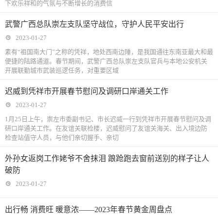
下欢乐祥和的气氛与不断增长的消费信
武警广西总队崇左支队坚守战位，守护人民平安出行
2023-01-27
素有“祖国南大门”之称的凭祥，地处西南边陲，是我国通往东南亚最大和最
便捷的陆路通道。春节期间，武警广西总队崇左支队官兵与本地公安机关
开展联勤城市武装巡逻任务，对重要区域
迟威到凭祥市开展春节慰问及调研口岸通关工作
2023-01-27
1月25日上午，崇左市委副书记、市长迟威一行到凭祥市开展春节慰问及调
研口岸通关工作。在友谊关联检楼，迟威慰问了友谊关海关、出入境边防
检查站值守人员，与他们亲切握手、亲切
外孙女返岗工作姥爷不舍抹泪 踉跄跑去窗前送别的样子让人
破防
2023-01-27
出行畅 消费旺 暖意浓——2023年春节黄金周盘点