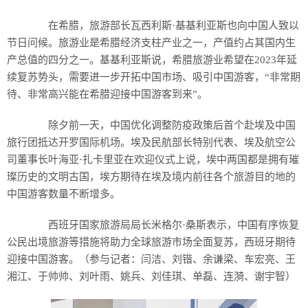
在希腊，旅游部长瓦西利斯·基基利亚斯也向中国人致以
节日问候。旅游业是希腊经济支柱产业之一，产值约占其国内生
产总值的四分之一。基基利亚斯说，希腊旅游业希望在2023年延
续复苏势头，需要进一步开拓中国市场、吸引中国游客，“非常期
待、非常高兴能在希腊迎接中国游客到来”。
除夕前一天，中国优化调整防疫政策后首个赴埃及中国
旅行团抵达开罗国际机场。埃及民航部长特别代表、埃及航空公
司董事长叶海亚·扎卡里亚在欢迎仪式上说，埃中两国都是拥有璀
璨历史的文明古国，埃方期待在埃及境内前往各个旅游目的地的
中国游客数量不断增多。
西班牙国家旅游局局长米格尔·桑斯表示，中国有序恢复
公民出境旅游等措施将助力全球旅游市场全面复苏，西班牙期待
迎接中国游客。（参与记者：闫洁、刘锴、余谦梁、车宏亮、王
湘江、于帅帅、刘叶雨、姚兵、刘佳琪、单磊、连漪、谢宇智）