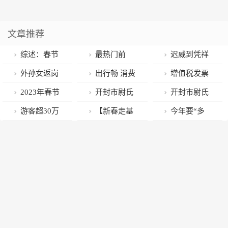
文章推荐
综述：春节
最热门前
迟威到凭祥
假期中国公民
三，广州上
市开展春节慰
外孙女返岗
出行畅 消费
增值税发票
境外游提振全
榜！
问及调研口岸
工作姥爷不舍
旺 暖意浓——
数据显示：春
2023年春节
开封市尉氏
开封市尉氏
球复苏信心
通关工作
抹泪 踉跄跑去
2023年春节黄
节假期消费平
假期国内旅游
县朱曲镇开展
县朱曲镇积极
游客超30万
【新春走基
今年要“多
窗前送别的样
金周盘点
稳增长 出行旅
出游3.08亿人
“指挥交通·有
开展火灾安全
人次，拉动消
层】春节不打
上”19天班！
子让人破防
游恢复较快
次
序停车”志愿服
隐患排查工作
费超2.55亿
烊，友谊关口
好消息是，今
务活动
元！恩平旅游
岸货运通关忙
年还有一个超
展现新活力！
级黄金周假
期！