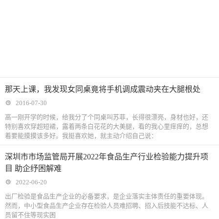
那天上课，我发现女同桌竟将手机调成震动夹在大腿根处
2016-07-30
高一刚开学的时候，给我分了个同桌叫苏菲，长得很漂亮，身材也好，还
特别喜欢穿超短裙，露着两条白花花的大美腿，看的我心里痒痒的，总想
着要能摸摸该多好。我挺喜欢她，就主动介绍自己说：
深圳市市场监管局开展2022年食品生产行业检验能力提升项
目 助企纾困解难
2022-06-20
出厂检验是食品生产企业的必备要求，是企业落实主体责任的重要体现。
然而，中小型食品生产企业存在检验人员难招聘、招入后技能不达标、人
员留不住等现实困