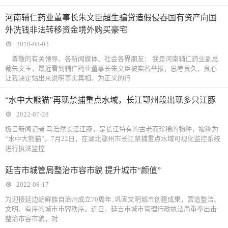
河南辅仁药业董事长朱文臣超生骗贷造假侵吞国有资产向国
外洗钱非法转移资金境外购买豪宅
2018-08-03
尊敬的有关领导、各新闻媒体、社会各界朋友： 我是河南辅仁药业副总
裁朱文玉，最近看到辅仁药业董事长朱文臣被实名举报，思考良久，良心
让我决定站出来说明事实真相，为正义的行
“水中大熊猫”再现禁捕重点水域，长江鄂州段出现多只江豚
2022-07-28
极目新闻记者 马浩然长江江豚，是长江特有的古老而珍稀的物种，被称为
“水中大熊猫”。7月22日，在湖北鄂州市长江禁捕重点水域可视化监控系统
进行执法监控
延吉市城管局整治市容市貌 提升城市“颜值”
2022-08-17
为迎接延边朝鲜族自治州成立70周年, 巩固文明城市创建成果，营造整洁、
文明、有序的城市市容秩序。近日，延吉市城市管理行政执法局重拳出击
整治市容市貌，对