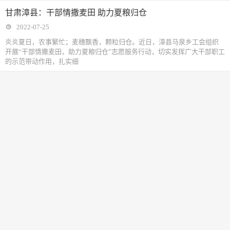
甘肃漳县：干部情撒麦田 助力夏粮归仓
2022-07-25
炎炎夏日，农事繁忙；麦穗飘香，颗粒归仓。近日，漳县马泉乡工会组织
开展“干部情撒麦田，助力夏粮归仓”志愿服务行动，切实发挥广大干部职工
的示范带动作用，扎实细