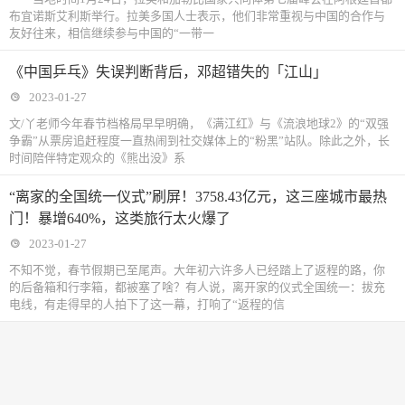
布宜诺斯艾利斯举行。拉美多国人士表示，他们非常重视与中国的合作与
友好往来，相信继续参与中国的“一带一
《中国乒乓》失误判断背后，邓超错失的「江山」
2023-01-27
文/丫老师今年春节档格局早早明确，《满江红》与《流浪地球2》的“双强
争霸”从票房追赶程度一直热闹到社交媒体上的“粉黑”站队。除此之外，长
时间陪伴特定观众的《熊出没》系
“离家的全国统一仪式”刷屏！3758.43亿元，这三座城市最热
门！暴增640%，这类旅行太火爆了
2023-01-27
不知不觉，春节假期已至尾声。大年初六许多人已经踏上了返程的路，你
的后备箱和行李箱，都被塞了啥？有人说，离开家的仪式全国统一：拔充
电线，有走得早的人拍下了这一幕，打响了“返程的信