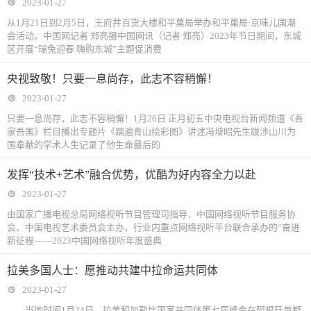
2023-01-27
从1月21日到2月5日，王府井百货大楼和平菓局举办和平菓局·京味儿国潮
会活动。中国网记者 郑亮摄中国网讯（记者 郑亮）2023年节日期间，东城
区开展“瑞兔迎春 嗨购东城”主题促消费
央视致敬！只要一息尚存，此志不容稍懈！
2023-01-27
只要一息尚存，此志不容稍懈！1月26日 正月初五中央电视台新闻频道《吾
家吾国》栏目播出专题片《踏遍青山绘彩图》讲述冯增昭先生跋涉山川为
国奉献的学术人生记录了他生命最后的
发挥“技术+艺术”融合优势，优酷为好内容全力以赴
2023-01-27
由国家广播电视总局网络视听节目管理司指导，中国网络视听节目服务协
会、中国电视艺术委员会主办，行业内重点网络视听平台联合承办的“奋进
新征程——2023中国网络视听年度盛典
拉美多国人士：愿推动共建中拉命运共同体
2023-01-27
当地时间1月24日，拉美和加勒比国家共同体第七届峰会在阿根廷首都