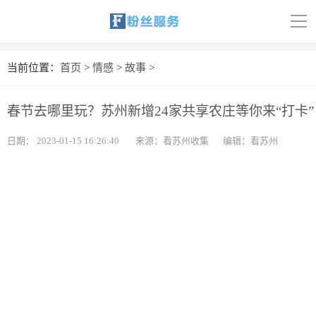
导
航
首页
当前位置：
首页
>
情感
>
故事
>
科技
春节去哪里玩？苏州新增24家共享农庄等你来“打卡”
娱乐
日期：
2023-01-15 16:26:40
来源：看苏州收集
编辑：看苏州
汽车
体育
财经
旅游
育儿