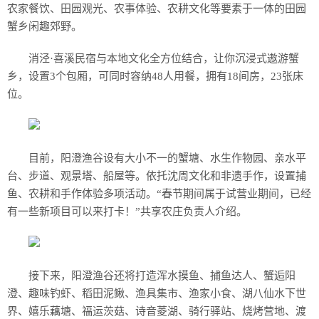
农家餐饮、田园观光、农事体验、农耕文化等要素于一体的田园
蟹乡闲趣郊野。
消泾·喜溪民宿与本地文化全方位结合，让你沉浸式遨游蟹
乡，设置3个包厢，可同时容纳48人用餐，拥有18间房，23张床
位。
目前，阳澄渔谷设有大小不一的蟹塘、水生作物园、亲水平
台、步道、观景塔、船屋等。依托沈周文化和非遗手作，设置捕
鱼、农耕和手作体验多项活动。“春节期间属于试营业期间，已经
有一些新项目可以来打卡！”共享农庄负责人介绍。
接下来，阳澄渔谷还将打造浑水摸鱼、捕鱼达人、蟹逅阳
澄、趣味钓虾、稻田泥鳅、渔具集市、渔家小食、湖八仙水下世
界、嬉乐藕塘、福运茨菇、诗音菱湖、骑行驿站、烧烤营地、渡