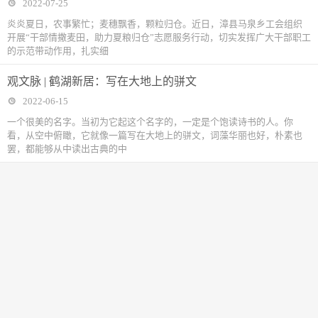
2022-07-25
炎炎夏日，农事繁忙；麦穗飘香，颗粒归仓。近日，漳县马泉乡工会组织
开展“干部情撒麦田，助力夏粮归仓”志愿服务行动，切实发挥广大干部职工
的示范带动作用，扎实细
观文脉 | 鹤湖新居：写在大地上的骈文
2022-06-15
一个很美的名字。当初为它起这个名字的，一定是个饱读诗书的人。你
看，从空中俯瞰，它就像一篇写在大地上的骈文，词藻华丽也好，朴素也
罢，都能够从中读出古典的中