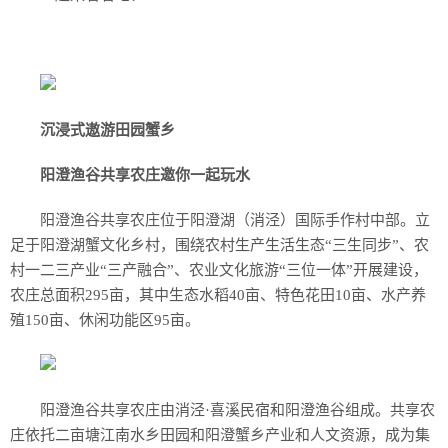
沉浸式遨游田园蟹乡
阳澄渔谷共享农庄邀你一起玩水
阳澄渔谷共享农庄位于阳澄湖（消泾）国际手作村中部。立
足于阳澄湖蟹文化乡村，围绕农村生产生活生态“三生同步”、农
村一二三产业“三产融合”、农业文化旅游“三位一体”开展建设，
农庄总面积295亩，其中生态水稻40亩、特色花田10亩、水产养
殖150亩、休闲功能区95亩。
阳澄渔谷共享农庄由消泾·喜溪民宿和阳澄渔谷组成。共享农
庄依托二亩塘江南水乡田园和阳澄蟹乡产业和人文资源，成为集