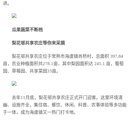
进。
瓜果蔬菜不断档
梨花邨共享农庄等你来采摘
梨花邨共享农庄位于常熟市海虞镇肖桥村，总面积 397.84
亩，农业种植面积共278.1亩，其中梨园面积达 245.1 亩，葡萄
园、草莓园、共享菜园33亩。
去年11月底，梨花邨共享农庄正式开门迎客。这里环境清
幽、设施齐全，集住宿、餐饮、休闲、科普、农事体验等多功能
于一体，成为海虞镇又一热门打卡地。