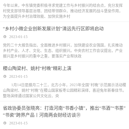
今年以来，中东镇党委积极寻求党建工作与乡村振兴的结合点，充分发挥
村党支部领导基层治理、团结带领群众、推动经济发展的战斗堡垒作用，
为全面提升乡村治理效能、加快实施乡村
“乡村小微企业创新发展计划”清远先行区即将启动
2023-01-15
党的二十大报告指出，全面推进乡村振兴，加快建设农业强国，扎实推动
乡村产业、人才、文化、生态、组织振兴。中央农村工作会议提出，产业
振兴是乡村振兴的重中之重，要落实产业帮扶政
稷山陶梁村、姚村“村晚”精彩上演
2023-01-15
1月14日是腊月二十三，北方小年，2023年全国“村晚”示范展示活动稷
山陶梁村、姚村“村晚”在稷山国家板枣公园精彩演绎，喜迎兔年新春佳节。
整场演绎通过国家公共文化云、央
省政协委员张晓亮：打造河南“书香小镇”，推出“书酒”“书茶”
“书瓷”跨界产品丨河南两会财经访谈㉛
2023-01-15