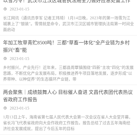
以雪为令！武汉市江汉区城管执法局全力做好应急处置工作
2023-01-15
长江网讯（通讯员李军 记者王玮琦）1月14日晚，2023年的第一场雪为江
城裹上了“银装”。雪情就是命令，武汉市江汉区城市管理执法局第一时间全
面启动
年加工牧草青贮8500吨！三都“草畜一体化”全产业链为乡村
振兴“畜”能
2023-01-15
乡村振兴，产业先行！近年来，三都县周覃镇围绕“四新”主攻“四化”的发展
思路，不断优化产业发展布局，积极推进养牛项目落地发展，逐步形成“以
养带种、以种促养”的生态循环产业链，带
两会聚焦｜成绩鼓舞人心 目标催人奋进 文昌代表团代表热议
省政府工作报告
2023-01-15
1月13日上午，海南省第七届人民代表大会第一次会议在省人大会堂开幕，
省长冯飞代表省政府向大会作政府工作报告。报告总结了过去五年海南经
济社会发展成就，提出了今后五年的目标