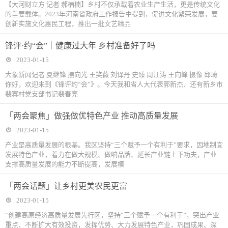
【大河财立方 记者 郝楠楠】乡村不仅承载着农业生产生活，更是传统文化
的重要载体。2023年河南省政府工作报告中提到，促进文化繁荣发展，要
创新实施文化惠民工程，推出一批文艺精品
锋评·约“会”｜健康过大年 乡村准备好了吗
2023-01-15
大象新闻记者 夏继锋 摆向光 王笑薇 刘译丹 史臻 周江涛 王向峰 摄像 邱琦
你好，欢迎来到《锋评约“会”》。今天我和省人大代表郭新杰、还有新乡市
裴寨村党支部书记裴春亮
「两会聚焦」做强做优特色产业 推动高质量发展
2023-01-15
产业是高质量发展的根基。我区坚持“三个赋予一个有利于”要求，因地制宜
发展特色产业，着力在做大规模、做响品牌、延长产业链上下功夫，产业
支撑高质量发展的能力不断提高，发展模
「两会话题」让乡村更美农民更富
2023-01-15
“创建高原经济高质量发展先行区，坚持“三个赋予一个有利于”，突出产业
重点、不断扩大有效投资，发挥优势、大力发展特色产业，巩固成果、深