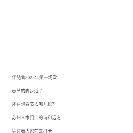
历史
美食
军事
国际
情感
故事
美文
伴随着2023年第一场雪
春节的脚步近了
还在想春节去哪儿玩？
苏州人家门口的诗和远方
等待着大家前去打卡