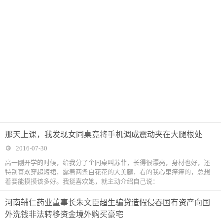
那天上课，我发现女同桌竟将手机调成震动夹在大腿根处
2016-07-30
高一刚开学的时候，给我分了个同桌叫苏菲，长得很漂亮，身材也好，还
特别喜欢穿超短裙，露着两条白花花的大美腿，看的我心里痒痒的，总想
着要能摸摸该多好。我挺喜欢她，就主动介绍自己说：
河南辅仁药业董事长朱文臣超生骗贷造假侵吞国有资产向国
外洗钱非法转移资金境外购买豪宅