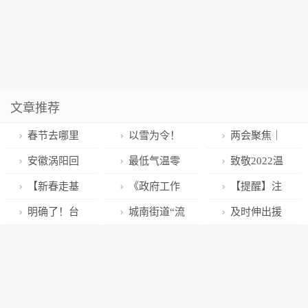
文章推荐
春节去哪里
以雪为令！
两会聚焦｜
玩？苏州新增
武汉市江汉区
成绩鼓舞人心
安徽涡阳回
最低气温零
致敬2022温
24家共享农庄
城管执法局全
目标催人奋进
应“多车连环相
下10度！注意
州公安“群英
【新春走基
《政府工作
【提醒】注
等你来“打卡”
力做好应急处
文昌代表团代
撞”：路面结
保暖！
谱”！
层】年味浓！
报告》高频词
意！春节期
明确了！台
城南街道“流
及时伸出援
置工作
表热议省政府
冰，确有人员
三都沿街商铺
⑦｜生态
间，武汉部分
州各地参军入
动超市”进社
手！邻里互助
工作报告
伤亡
新年饰品上线
道路实行交通
伍优待政策
区，居民“家门
超暖心！
管制
口”买年货！