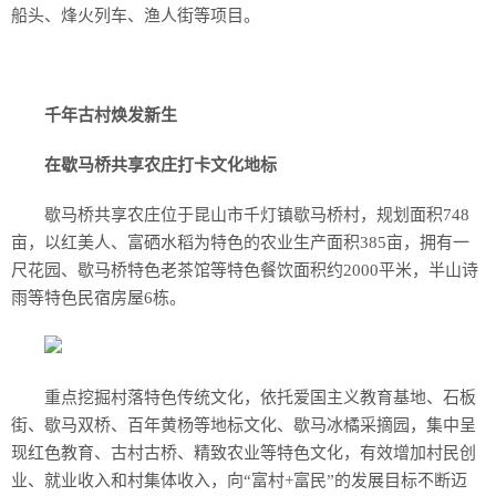
船头、烽火列车、渔人街等项目。
千年古村焕发新生
在歇马桥共享农庄打卡文化地标
歇马桥共享农庄位于昆山市千灯镇歇马桥村，规划面积748
亩，以红美人、富硒水稻为特色的农业生产面积385亩，拥有一
尺花园、歇马桥特色老茶馆等特色餐饮面积约2000平米，半山诗
雨等特色民宿房屋6栋。
重点挖掘村落特色传统文化，依托爱国主义教育基地、石板
街、歇马双桥、百年黄杨等地标文化、歇马冰橘采摘园，集中呈
现红色教育、古村古桥、精致农业等特色文化，有效增加村民创
业、就业收入和村集体收入，向“富村+富民”的发展目标不断迈