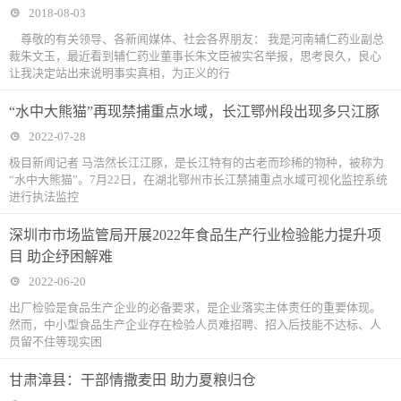
2018-08-03
尊敬的有关领导、各新闻媒体、社会各界朋友： 我是河南辅仁药业副总
裁朱文玉，最近看到辅仁药业董事长朱文臣被实名举报，思考良久，良心
让我决定站出来说明事实真相，为正义的行
“水中大熊猫”再现禁捕重点水域，长江鄂州段出现多只江豚
2022-07-28
极目新闻记者 马浩然长江江豚，是长江特有的古老而珍稀的物种，被称为
“水中大熊猫”。7月22日，在湖北鄂州市长江禁捕重点水域可视化监控系统
进行执法监控
深圳市市场监管局开展2022年食品生产行业检验能力提升项
目 助企纾困解难
2022-06-20
出厂检验是食品生产企业的必备要求，是企业落实主体责任的重要体现。
然而，中小型食品生产企业存在检验人员难招聘、招入后技能不达标、人
员留不住等现实困
甘肃漳县：干部情撒麦田 助力夏粮归仓