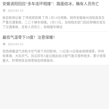
安徽涡阳回应“多车连环相撞”：路面结冰，确有人员伤亡
2023-01-15
极目新闻记者 丁伟视频剪辑 丁伟 1月14日傍晚，网传安徽亳州涡阳县发生
严重交通事故，二三十辆车相撞。1月15日，当地相关部门回应称确实发生
了交通事故，且有人员伤亡，但相撞车辆没
最低气温零下10度！注意保暖！
2023-01-15
受西南暖湿气流和冷空气南下共同影响，13日至14日我省普降瑞雪，并伴
有寒潮、大风天气。风云四号A星云图此轮过程气象灾害种类多、累计雨雪
量大、积雪明显且雨雪相态转换复杂、