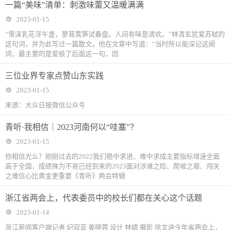
一篇“美味”清单：刺激味蕾又温暖满满
2023-01-15
“雪沫乳花浮午盏，蓼茸蒿笋试春盘。人间有味是清欢。”林清玄犹爱苏轼的
这句词，并为此写过一篇散文。他在文章中写道：“当时所以能深记这阕
词，最主要的是爱极了后面这一句，因
三位业界专家点赞山东实践
2023-01-15
来源：大众日报微信公众号
青听·我相信｜2023河南何以“哇塞”？
2023-01-15
你相信光么？刚刚过去的2022我们稳中求进、难中求成主要指标增速全面
高于全国，成绩殊为不易已经到来的2023面对涉滩之险、爬坡之艰、闯关
之难信心比黄金更重要《青听》两会特辑
浙江省两会上，代表委员中的校长们都在关心这个话题
2023-01-14
浙江新闻客户端记者 纪驭亚 姜晓蓉 设计 林婧 摄影 徐文迪今年省两会上，