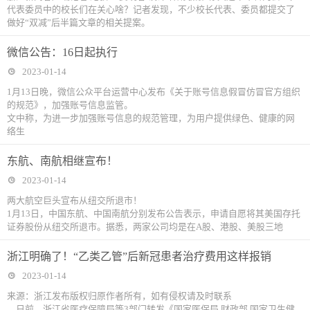
代表委员中的校长们在关心啥？记者发现，不少校长代表、委员都提交了
做好“双减”后半篇文章的相关提案。
微信公告：16日起执行
2023-01-14
1月13日晚，微信公众平台运营中心发布《关于账号信息假冒仿冒官方组织
的规范》，加强账号信息监管。
文中称，为进一步加强账号信息的规范管理，为用户提供绿色、健康的网
络生
东航、南航相继宣布！
2023-01-14
两大航空巨头宣布从纽交所退市！
1月13日，中国东航、中国南航分别发布公告表示，申请自愿将其美国存托
证券股份从纽交所退市。据悉，两家公司均是在A股、港股、美股三地
浙江明确了！“乙类乙管”后新冠患者治疗费用这样报销
2023-01-14
来源：浙江发布版权归原作者所有，如有侵权请及时联系
日前，浙江省医疗保障局等3部门转发《国家医保局 财政部 国家卫生健