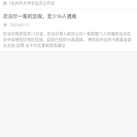
据《台州市大学生征兵工作实
尼泊尔一客机坠毁，至少36人遇难
2023-01-15
尼泊尔政府官员15日说，尼泊尔雪人航空公司一架搭载72人的客机当天在
尼中部博克拉地区坠毁，目前已找到36具遗体。 博克拉所在的卡斯基县县
长古如·达塔·达卡尔在事故现场通过