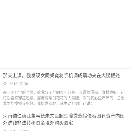
那天上课，我发现女同桌竟将手机调成震动夹在大腿根处
2016-07-30
高一刚开学的时候，给我分了个同桌叫苏菲，长得很漂亮，身材也好，还
特别喜欢穿超短裙，露着两条白花花的大美腿，看的我心里痒痒的，总想
着要能摸摸该多好。我挺喜欢她，就主动介绍自己说：
河南辅仁药业董事长朱文臣超生骗贷造假侵吞国有资产向国
外洗钱非法转移资金境外购买豪宅