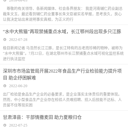
2018-08-03
尊敬的有关领导、各新闻媒体、社会各界朋友： 我是河南辅仁药业副总
裁朱文玉，最近看到辅仁药业董事长朱文臣被实名举报，思考良久，良心
让我决定站出来说明事实真相，为正义的行
“水中大熊猫”再现禁捕重点水域，长江鄂州段出现多只江豚
2022-07-28
极目新闻记者 马浩然长江江豚，是长江特有的古老而珍稀的物种，被称为
“水中大熊猫”。7月22日，在湖北鄂州市长江禁捕重点水域可视化监控系统
进行执法监控
深圳市市场监管局开展2022年食品生产行业检验能力提升项
目 助企纾困解难
2022-06-20
出厂检验是食品生产企业的必备要求，是企业落实主体责任的重要体现。
然而，中小型食品生产企业存在检验人员难招聘、招入后技能不达标、人
员留不住等现实困
甘肃漳县：干部情撒麦田 助力夏粮归仓
2022-07-25