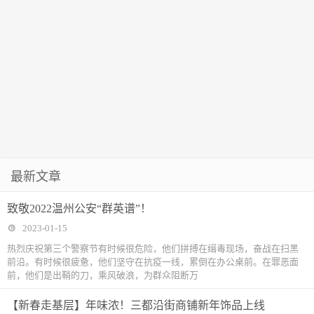
最新文章
致敬2022温州公安“群英谱”！
2023-01-15
热烈庆祝第三个警察节有时候很危险，他们拼搏在缉毒现场，奋战在扫黑
前沿。有时候很疲惫，他们坚守在抗疫一线，累倒在办公桌前。在罪恶面
前，他们是出鞘的刀，乘风破浪，为群众阻断万
【新春走基层】年味浓！三都沿街商铺新年饰品上线