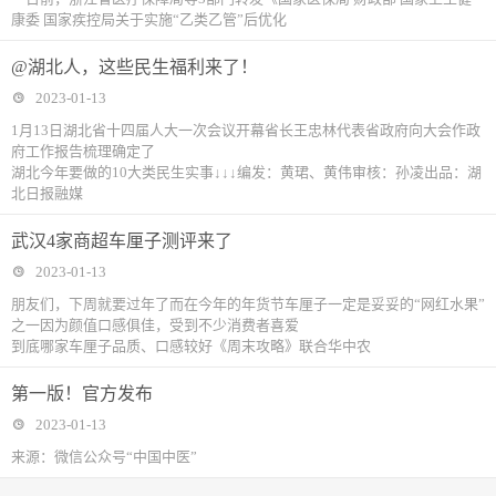
康委 国家疾控局关于实施“乙类乙管”后优化
@湖北人，这些民生福利来了！
2023-01-13
1月13日湖北省十四届人大一次会议开幕省长王忠林代表省政府向大会作政
府工作报告梳理确定了
湖北今年要做的10大类民生实事↓↓↓编发：黄珺、黄伟审核：孙凌出品：湖
北日报融媒
武汉4家商超车厘子测评来了
2023-01-13
朋友们，下周就要过年了而在今年的年货节车厘子一定是妥妥的“网红水果”
之一因为颜值口感俱佳，受到不少消费者喜爱
到底哪家车厘子品质、口感较好《周末攻略》联合华中农
第一版！官方发布
2023-01-13
来源：微信公众号“中国中医”