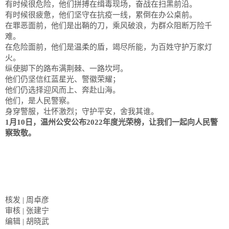
有时候很危险，他们拼搏在缉毒现场，奋战在扫黑前沿。
有时候很疲惫，他们坚守在抗疫一线，累倒在办公桌前。
在罪恶面前，他们是出鞘的刀，乘风破浪，为群众阻断万险千
难。
在危险面前，他们是温柔的盾，竭尽所能，为百姓守护万家灯
火。
纵使脚下的路布满荆棘、一路坎坷。
他们仍坚信红蓝星光、警徽荣耀；
他们仍选择迎风而上、奔赴山海。
他们，是人民警察。
身穿警服，壮怀激烈；守护平安，舍我其谁。
1月10日，温州公安公布2022年度光荣榜，让我们一起向人民警
察致敬。
核发 | 周卓彦
审核 | 张建宁
编辑 | 胡晓武