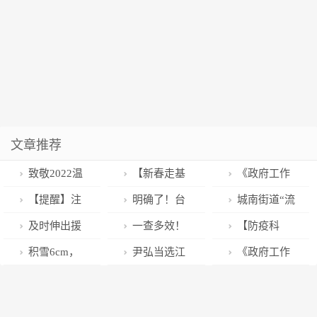
文章推荐
致敬2022温
【新春走基
《政府工作
州公安“群英
层】年味浓！
报告》高频词
【提醒】注
明确了！台
城南街道“流
谱”！
三都沿街商铺
⑦｜生态
意！春节期
州各地参军入
动超市”进社
及时伸出援
一查多效！
【防疫科
新年饰品上线
间，武汉部分
伍优待政策
区，居民“家门
手！邻里互助
昌平区城管执
普】农村过大
积雪6cm，
尹弘当选江
《政府工作
道路实行交通
口”买年货！
超暖心！
法部门全力做
年，这些事情
武汉这里雪最
西省人大常委
报告》高频词
管制
好春节前各项
要牢记
大！接下来的
会主任 叶建春
⑧｜高质量