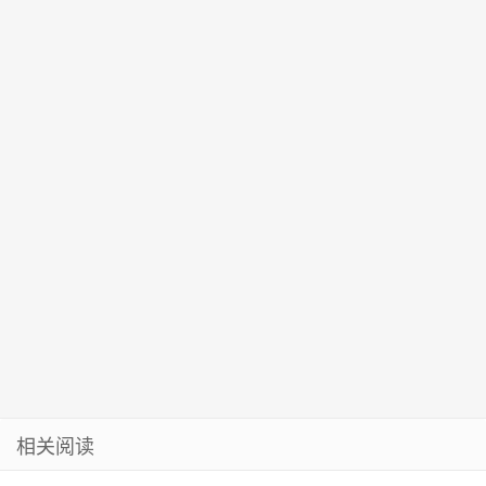
保障工作
天气……
当选江西省省
长
相关阅读