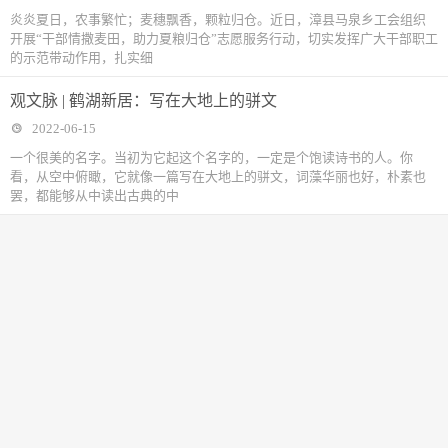
炎炎夏日，农事繁忙；麦穗飘香，颗粒归仓。近日，漳县马泉乡工会组织
开展“干部情撒麦田，助力夏粮归仓”志愿服务行动，切实发挥广大干部职工
的示范带动作用，扎实细
观文脉 | 鹤湖新居：写在大地上的骈文
2022-06-15
一个很美的名字。当初为它起这个名字的，一定是个饱读诗书的人。你
看，从空中俯瞰，它就像一篇写在大地上的骈文，词藻华丽也好，朴素也
罢，都能够从中读出古典的中