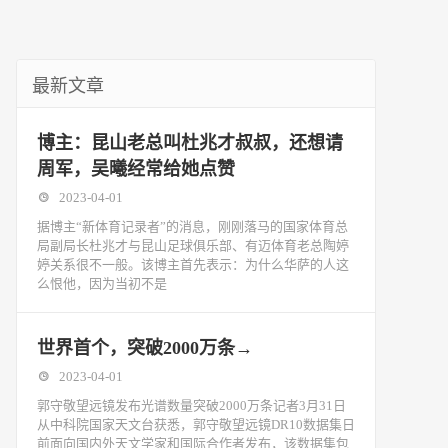
最新文章
博主：昆山老总叫杜兆才叔叔，还想请
周军，吴曦经常给她点赞
2023-04-01
据博主“新体育记录者”的消息，刚刚落马的国家体育总
局副局长杜兆才与昆山足球俱乐部、有迈体育老总陶婷
婷关系很不一般。该博主首先表示：为什么华萨的人这
么恨他，因为当初不是
世界首个，突破2000万条→
2023-04-01
郭守敬望远镜发布光谱数量突破2000万条记者3月31日
从中科院国家天文台获悉，郭守敬望远镜DR10数据集日
前面向国内外天文学家和国际合作者发布，该数据集包