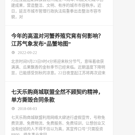
建成果，营造整洁、文明、有序的城市市容秩序。近
日，延吉市城市管理行政执法局重拳出击整治市容市
貌，对
今年的高温对河蟹养殖究竟有何影响？
江苏气象发布“品蟹地图”
2022-09-22
北京时间9月23日9时4分将迎来秋分节气，意味着收获
满满、瓜果飘香的金秋季节已经来临。近期温度下降明
显，已能感受到秋的凉意。22日夜里起江苏将再次迎来
七天乐购商城联盟全然不顾契约精神，
单方撕毁合同条款
2018-08-03
七天乐购商城联盟利用网络大肆进行虚假宣传，号称免
费货源、免费物流、免费服务、免费培训，让想创业又
没有经验的人不得不信以为真，其宣传口号“只需投资
8800，终生事业拿回