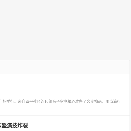
广场举行。来自四平社区的16组亲子家庭精心准备了义卖物品，用点滴行
志坚演技炸裂