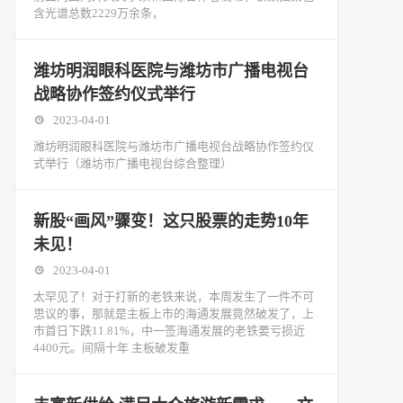
含光谱总数2229万余条，
潍坊明润眼科医院与潍坊市广播电视台
战略协作签约仪式举行
2023-04-01
潍坊明润眼科医院与潍坊市广播电视台战略协作签约仪
式举行（潍坊市广播电视台综合整理）
新股“画风”骤变！这只股票的走势10年
未见！
2023-04-01
太罕见了！对于打新的老铁来说，本周发生了一件不可
思议的事，那就是主板上市的海通发展竟然破发了，上
市首日下跌11.81%，中一签海通发展的老铁要亏损近
4400元。间隔十年 主板破发重