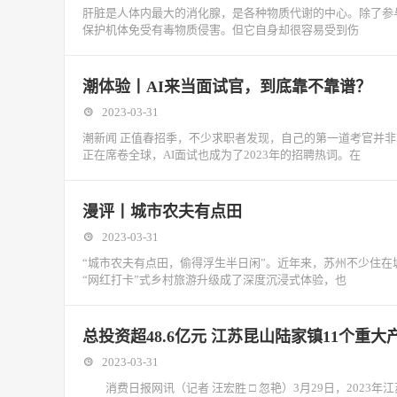
肝脏是人体内最大的消化腺，是各种物质代谢的中心。除了参
保护机体免受有毒物质侵害。但它自身却很容易受到伤
潮体验丨AI来当面试官，到底靠不靠谱？
2023-03-31
潮新闻 正值春招季，不少求职者发现，自己的第一道考官并非H
正在席卷全球，AI面试也成为了2023年的招聘热词。在
漫评丨城市农夫有点田
2023-03-31
“城市农夫有点田，偷得浮生半日闲”。近年来，苏州不少住在
“网红打卡”式乡村旅游升级成了深度沉浸式体验，也
总投资超48.6亿元 江苏昆山陆家镇11个重
2023-03-31
消费日报网讯（记者 汪宏胜 □ 忽艳）3月29日，2023