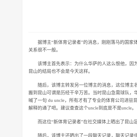
据博主“新体育记录者”的消息，刚刚落马的国家
关系很不一般。
该博主首先表示：为什么华萨的人这么恨他，因
昆山的结局也不会是今天这样。
随后，该博主转发另一位博主的消息，这位博主名
搬到昆山可谓是历经干辛万苦。当时昆山急需球队，华
喊了一句 du uncle，所有才有了专业的体育公司
解释的通了吧。建议查查这个uncle到底是不是uncle。
而这位“新体育记录者”在社交媒体上晒出了昆山
随后，该博主还晒出了一段聊天记录，聊天记录中