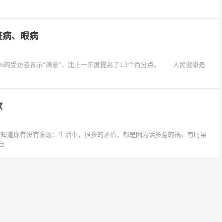
脏病、眼病
受访者表示“满意”，比上一年度提高了1.3个百分点。 人民健康是
欲
a不知道你有没有发现：生活中，很多的矛盾，都是因为话多惹的祸。有时虽
自