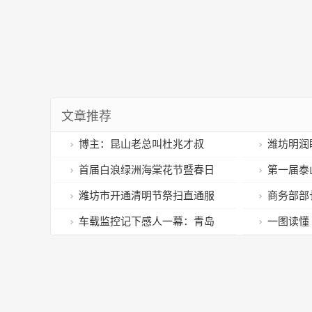
文章推荐
博主：昆山老总叫杜兆才叔
潍坊明润
叔，还想请周军，吴曦经常给她
播电视台战
​首届白浪绿洲海棠花节暨春日
第一届泰
点赞
芳华园游会
一体化高质
​潍坊市开通清明节祭扫直通服
商务部部
务 倡议“鲜花换纸钱”
贸工部部长
车载监控记下感人一幕：青岛
一图读懂
街头，这俩人的助老举动太暖了
你一图了解