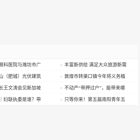
眼科医院与潍坊市广
丰富新供给 满足大众旅游新需
略协作签约仪式举行
求——文化和旅游新供给新需求
山（肥城）光伏建筑
敦煌市转渠口镇今年将义务植
对接活动成功举办
量发展论坛开幕
树6万余株
长王文涛会见新加坡
不动产“带押过户”，能带来哪
颜金勇
些便利
｜妇联执委是谁？带
只等你来！第五届南阳青年五
妇联执委
四奖章社会化推荐启动！