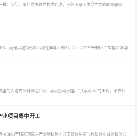
与糖、脂肪、蛋白质等营养物质代谢，肝脏还是人体最主要的解毒器官，
R，而是以虚拟形象出现在屏幕上的AI。ChatGPT带来的人工智能新浪潮
城里的人跑去乡村租地种菜，享受劳动乐趣。“共享菜园”的出现，不仅让
大产业项目集中开工
年江苏省昆山市陆家镇重大产业项目集中开工暨智数信飞科创园项目奠基仪式