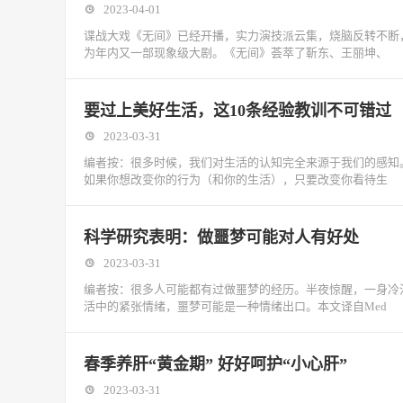
2023-04-01
谍战大戏《无间》已经开播，实力演技派云集，烧脑反转不断
为年内又一部现象级大剧。《无间》荟萃了靳东、王丽坤、
要过上美好生活，这10条经验教训不可错过
2023-03-31
编者按：很多时候，我们对生活的认知完全来源于我们的感知
如果你想改变你的行为（和你的生活），只要改变你看待生
科学研究表明：做噩梦可能对人有好处
2023-03-31
编者按：很多人可能都有过做噩梦的经历。半夜惊醒，一身冷
活中的紧张情绪，噩梦可能是一种情绪出口。本文译自Med
春季养肝“黄金期” 好好呵护“小心肝”
2023-03-31