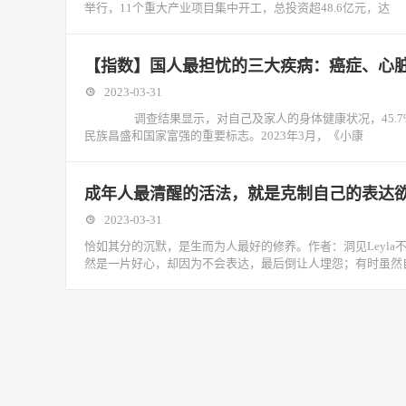
举行，11个重大产业项目集中开工，总投资超48.6亿元，达
【指数】国人最担忧的三大疾病：癌症、心
2023-03-31
调查结果显示，对自己及家人的身体健康状况，45.7%的
民族昌盛和国家富强的重要标志。2023年3月，《小康
成年人最清醒的活法，就是克制自己的表达
2023-03-31
恰如其分的沉默，是生而为人最好的修养。作者：洞见Leyl
然是一片好心，却因为不会表达，最后倒让人埋怨；有时虽然