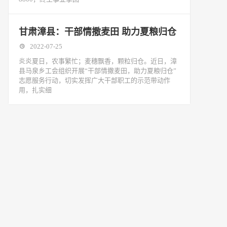
甘肃漳县：干部情撒麦田 助力夏粮归仓
2022-07-25
炎炎夏日，农事繁忙；麦穗飘香，颗粒归仓。近日，漳
县马泉乡工会组织开展“干部情撒麦田，助力夏粮归仓”
志愿服务行动，切实发挥广大干部职工的示范带动作
用，扎实细