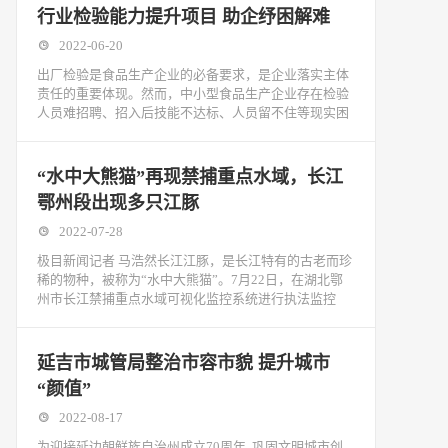
行业检验能力提升项目 助企纾困解难
2022-06-20
出厂检验是食品生产企业的必备要求，是企业落实主体
责任的重要体现。然而，中小型食品生产企业存在检验
人员难招聘、招入后技能不达标、人员留不住等现实困
“水中大熊猫”再现禁捕重点水域，长江
鄂州段出现多只江豚
2022-07-28
极目新闻记者 马浩然长江江豚，是长江特有的古老而珍
稀的物种，被称为“水中大熊猫”。7月22日，在湖北鄂
州市长江禁捕重点水域可视化监控系统进行执法监控
延吉市城管局整治市容市貌 提升城市
“颜值”
2022-08-17
为迎接延边朝鲜族自治州成立70周年, 巩固文明城市创