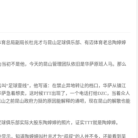
体育总局副局长杜兆才与昆山足球俱乐部、有迈体育老总陶婷婷
为当初不是他，今天的昆山管理团队依旧是华萨原班人马。那么
叫“足球壹线”，他写道：在禁止异地转让的档口，华萨从镇江
萨急着想卖，这时候TTT出现了，一个电话打给DZC，当着众人
进驻昆山之前昆山政府力挺的原因能解释的通吧，现在昆山的解散也能
足球俱乐部实际大股东陶婷婷的照片，证实TTT就是陶婷婷。
显示，知道陶婷婷叫杜兆才为“叔叔”的人并不多，还能看到吴