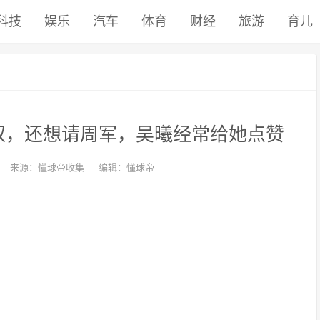
科技
娱乐
汽车
体育
财经
旅游
育儿
叔，还想请周军，吴曦经常给她点赞
来源：懂球帝收集
编辑：懂球帝