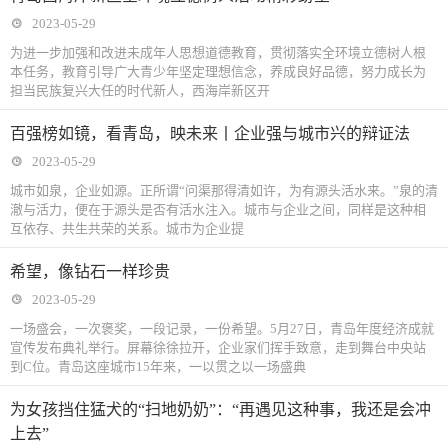
2023-05-29
为进一步加强和改进未成年人思想道德教育，贯彻落实全环境立德树人根
本任务，教育引导广大青少年坚定理想信念，养成良好品德，努力成长为
担当民族复兴大任的时代新人，西海岸新区开
百强榜如镜，看青岛，映未来丨企业强与城市兴的辩证法
2023-05-29
城市如泉，企业如源。正所谓“问渠那得清如许，为有源头活水来。”泉的清
澈与活力，便在于源头是否有活水注入。城市与企业之间，同样是这种相
互依存、共生共荣的关系。城市为企业提
希望，像钻石一样珍贵
2023-05-29
一场盛会，一次褒奖，一段记录，一份希望。5月27日，青岛年度经济成就
宣传发布典礼举行。屏幕徐徐拉开，企业家们挥手致意，走到舞台中央站
到C位。青岛这座城市15年来，一以贯之以一场盛典
为女孩挡住猛犬的“扫地奶奶”：“再遇见这种事，我还是会冲
上去”