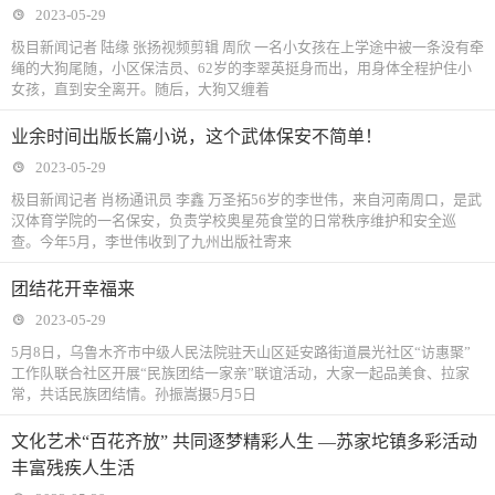
2023-05-29
极目新闻记者 陆缘 张扬视频剪辑 周欣 一名小女孩在上学途中被一条没有牵
绳的大狗尾随，小区保洁员、62岁的李翠英挺身而出，用身体全程护住小
女孩，直到安全离开。随后，大狗又缠着
业余时间出版长篇小说，这个武体保安不简单！
2023-05-29
极目新闻记者 肖杨通讯员 李鑫 万圣拓56岁的李世伟，来自河南周口，是武
汉体育学院的一名保安，负责学校奥星苑食堂的日常秩序维护和安全巡
查。今年5月，李世伟收到了九州出版社寄来
团结花开幸福来
2023-05-29
5月8日，乌鲁木齐市中级人民法院驻天山区延安路街道晨光社区“访惠聚”
工作队联合社区开展“民族团结一家亲”联谊活动，大家一起品美食、拉家
常，共话民族团结情。孙振嵩摄5月5日
文化艺术“百花齐放” 共同逐梦精彩人生 —苏家坨镇多彩活动
丰富残疾人生活