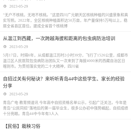
2023-05-29
“无户不核桃，无地不核桃。”这是四川广元朝天区核桃种植的兴盛景象和真
实写照。2022年，全区核桃种植面积达50万亩，年产量保持5万吨以上，稳
居全省县区首位。建成全省首个核桃博
从温江到西藏，一次跨越海拔和距离的包虫病防治培训
2023-05-29
5月17日，时隔6年，从成都温江历时2小时39分，飞行了1526公里，成都市
温江区人民医院包虫病防治团队又一次来到了海拔4000米的西藏自治区日
喀则市。为贯彻落实党的二十大精神，四川省
自招过关有何秘诀？来听听青岛44中这些学生、家长的经验
分享
2023-05-29
青岛广电·教育频道讯 今年高中自招资格名单公示，引起广泛关注。今年是
青岛“公民同招”落地后的第一届毕业生，很多公办初中强势崛起，自招成绩
十分亮眼。青岛44中今年有3人入
【民俗】栽秧习俗