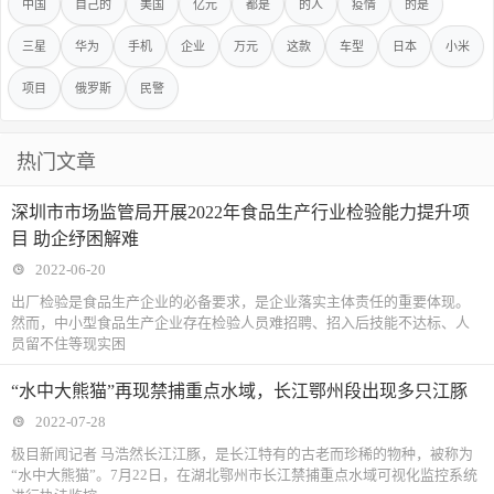
中国
自己的
美国
亿元
都是
的人
疫情
的是
三星
华为
手机
企业
万元
这款
车型
日本
小米
项目
俄罗斯
民警
热门文章
深圳市市场监管局开展2022年食品生产行业检验能力提升项
目 助企纾困解难
2022-06-20
出厂检验是食品生产企业的必备要求，是企业落实主体责任的重要体现。
然而，中小型食品生产企业存在检验人员难招聘、招入后技能不达标、人
员留不住等现实困
“水中大熊猫”再现禁捕重点水域，长江鄂州段出现多只江豚
2022-07-28
极目新闻记者 马浩然长江江豚，是长江特有的古老而珍稀的物种，被称为
“水中大熊猫”。7月22日，在湖北鄂州市长江禁捕重点水域可视化监控系统