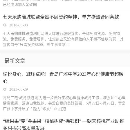
已经申请加入金砖国
七天乐购商城联盟全然不顾契约精神，单方撕毁合同条款
2018-08-03
七天乐购商城联盟利用网络大肆进行虚假宣传，号称免费货源、免费物
流、免费服务、免费培训，让想创业又没有经验的人不得不信以为真，其
宣传口号“只需投资8800，终生事业拿回
最新文章
愉悦身心，减压赋能！青岛广雅中学2023年心理健康节超暖
心
2023-05-29
青岛广电·教育频道讯 为进一步做好学校心理健康教育工作，增强师生心理
健康素质，营造自我悦纳、关爱自我的良好氛围，5月22日-5月26日，青岛
广雅中学开展了主题为“珍爱生命 拥抱
“绿果果”变“金果果” 核桃树成“摇钱树” —朝天核桃产业助推
乡村振兴高质量发展