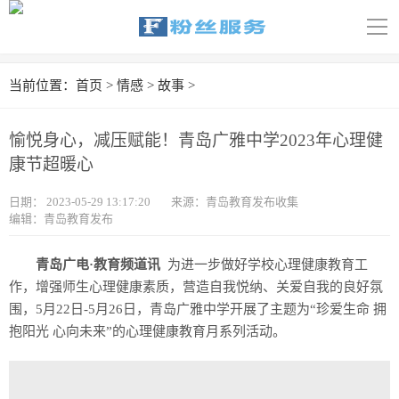
导
航
首页
当前位置：
首页
>
情感
>
故事
>
科技
愉悦身心，减压赋能！青岛广雅中学2023年心理健
娱乐
康节超暖心
汽车
日期：
2023-05-29 13:17:20
来源：青岛教育发布收集
编辑：青岛教育发布
体育
青岛广电·教育频道讯
为进一步做好学校心理健康教育工
财经
作，增强师生心理健康素质，营造自我悦纳、关爱自我的良好氛
围，5月22日-5月26日，青岛广雅中学开展了主题为“珍爱生命 拥
旅游
抱阳光 心向未来”的心理健康教育月系列活动。
育儿