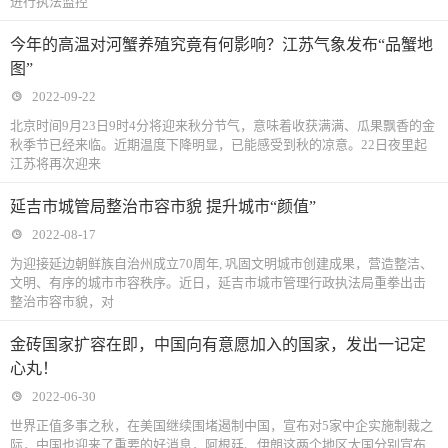
进行执法监控
今年的高温对河蟹养殖究竟有何影响？江苏气象发布“品蟹地
图”
2022-09-22
北京时间9月23日9时4分将迎来秋分节气，意味着收获满满、瓜果飘香的金
秋季节已经来临。近期温度下降明显，已能感受到秋的凉意。22日夜里起
江苏将再次迎来
延吉市城管局整治市容市貌 提升城市“颜值”
2022-08-17
为迎接延边朝鲜族自治州成立70周年, 巩固文明城市创建成果，营造整洁、
文明、有序的城市市容秩序。近日，延吉市城市管理行政执法局重拳出击
整治市容市貌，对
金砖国家扩容在即，中国向有意愿加入的国家，发出一记定
心丸！
2022-06-30
世界正值多事之秋，在美国继续围堵遏制中国，宣布对5家中企实施制裁之
际，中国也迎来了重要的好消息，阿根廷、伊朗这两个地区大国分别宣布