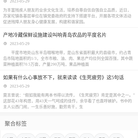
2023-05-29
为丰富残疾人朋友的业余文化生活，培养自尊自信自强自立品质，近日，
苏家坨镇各基层单位在镇党委政府的支持下搭建平台，开展各项文体活动
促进残障人朋友身心健康发展，构建和谐家园。
产地冷藏保鲜设施建设叫响青岛农品的平度名片
2023-05-29
平度市地处山东半岛咽喉地带，是山东省面积最大的县级市，约占青
岛市陆地面积的1/3，全市市粮、油、肉、果总产均位列全国百强，其中蔬
菜种植面积70.5万亩，产量290万吨，果品种植面
如果有什么心事放不下，就来读读《生死疲劳》这5句话
2023-05-29
莫言曾说：“假如我能有两本书得以流传，《生死疲劳》肯定是其中之一。”
这部花43年构思，用43天一气呵成的佳作，余华看了也直呼嫉妒。书中的
主人公西门闹，一生乐善好施，勤劳肯干，生
聚合标签