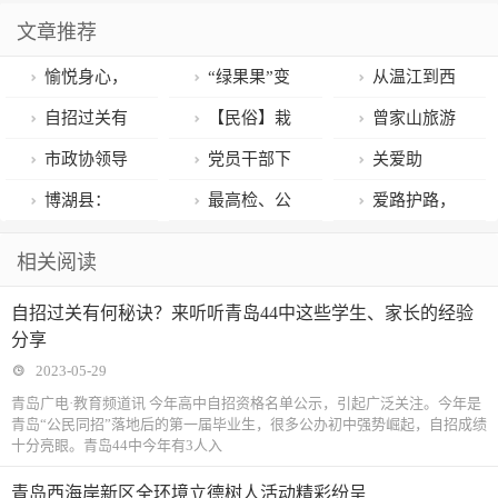
文章推荐
愉悦身心，
“绿果果”变
从温江到西
减压赋能！青
“金果果” 核桃
藏，一次跨越
自招过关有
【民俗】栽
曾家山旅游
岛广雅中学
树成“摇钱树”
海拔和距离的
何秘诀？来听
秧习俗
缘何如此“火
市政协领导
党员干部下
关爱助
2023年心理健
—朝天核桃产
包虫病防治培
听青岛44中这
热”？
到泰山区参加
农田 抢抓农时
力， “充电” 提
博湖县：
最高检、公
爱路护路，
康节超暖心
业助推乡村振
训
些学生、家长
“有事多商量”
插秧忙
能
“警城联动”治
安部、生态环
保驾护航人民
相关阅读
兴高质量发展
的经验分享
协商议事活动
乱象
境部发布7件
生命财产
自招过关有何秘诀？来听听青岛44中这些学生、家长的经验
依法严惩危险
分享
废物污染环境
2023-05-29
犯罪典型案例
青岛广电·教育频道讯 今年高中自招资格名单公示，引起广泛关注。今年是
青岛“公民同招”落地后的第一届毕业生，很多公办初中强势崛起，自招成绩
十分亮眼。青岛44中今年有3人入
青岛西海岸新区全环境立德树人活动精彩纷呈