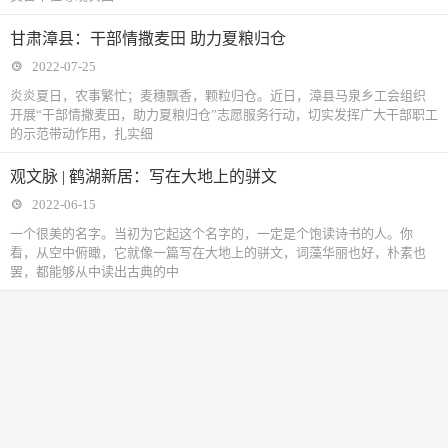
甘肃漳县：干部情撒麦田 助力夏粮归仓
2022-07-25
炎炎夏日，农事繁忙；麦穗飘香，颗粒归仓。近日，漳县马泉乡工会组织
开展“干部情撒麦田，助力夏粮归仓”志愿服务行动，切实发挥广大干部职工
的示范带动作用，扎实细
观文脉 | 鹤湖新居：写在大地上的骈文
2022-06-15
一个很美的名字。当初为它起这个名字的，一定是个饱读诗书的人。你
看，从空中俯瞰，它就像一篇写在大地上的骈文，词藻华丽也好，朴素也
罢，都能够从中读出古典的中