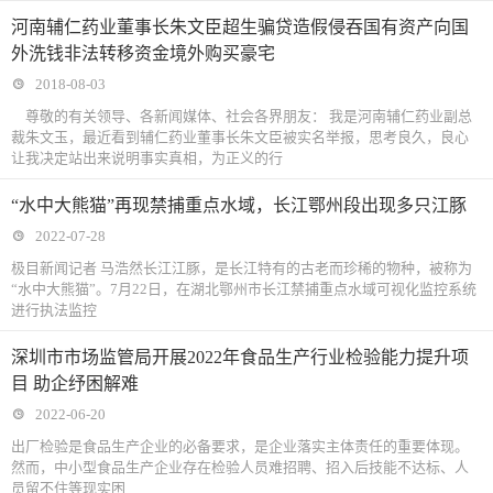
河南辅仁药业董事长朱文臣超生骗贷造假侵吞国有资产向国
外洗钱非法转移资金境外购买豪宅
2018-08-03
尊敬的有关领导、各新闻媒体、社会各界朋友： 我是河南辅仁药业副总
裁朱文玉，最近看到辅仁药业董事长朱文臣被实名举报，思考良久，良心
让我决定站出来说明事实真相，为正义的行
“水中大熊猫”再现禁捕重点水域，长江鄂州段出现多只江豚
2022-07-28
极目新闻记者 马浩然长江江豚，是长江特有的古老而珍稀的物种，被称为
“水中大熊猫”。7月22日，在湖北鄂州市长江禁捕重点水域可视化监控系统
进行执法监控
深圳市市场监管局开展2022年食品生产行业检验能力提升项
目 助企纾困解难
2022-06-20
出厂检验是食品生产企业的必备要求，是企业落实主体责任的重要体现。
然而，中小型食品生产企业存在检验人员难招聘、招入后技能不达标、人
员留不住等现实困