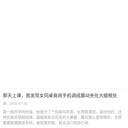
那天上课，我发现女同桌竟将手机调成震动夹在大腿根处
2016-07-30
高一刚开学的时候，给我分了个同桌叫苏菲，长得很漂亮，身材也好，还
特别喜欢穿超短裙，露着两条白花花的大美腿，看的我心里痒痒的，总想
着要能摸摸该多好。我挺喜欢她，就主动介绍自己说：