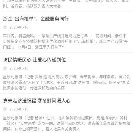
月16日选举许勤为省人大常委会主任，王永康、贾玉梅(女)、聂云凌、李显
刚、谷振春、杨廷双为省人大常委
浙企“出海抢单”，金融服务同行
2023-01-16
车间内，机器轰鸣，一条条生产线开足马力赶订单……前段时间，浙江不
少外贸企业在疫情防控措施优化调整后组团“出海抢单”，新年生产取得“开
门红”。 12月4日，浙江率先打响了“
访民情暖民心 让爱心传递到位
2023-01-16
星沙时报讯（记者 罗展 通讯员 刘武 陈子玙）春节将至，年味渐浓。黄兴会
展经济区秉承“人民至上”理念，于近日启动“访民情、暖民心、保民安”春节
慰问走访活动，传递党和政府的关怀
岁末走访送祝福 寒冬慰问暖人心
2023-01-16
星沙时报讯（记者 杨源）近日，北山镇各联村组成员、党建指导员和各村
（社区）“支村两委”成员一同走访慰问辖区群众，送去新年最真诚的祝福和
问候。在北山镇新云村，县人社局有关负责人