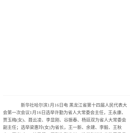
新华社哈尔滨1月16日电 黑龙江省第十四届人民代表大
会第一次会议1月16日选举许勤为省人大常委会主任，王永康、
贾玉梅(女)、聂云凌、李显刚、谷振春、杨廷双为省人大常委会
副主任；选举梁惠玲(女)为省长，王一新、余建、李毅、王秋