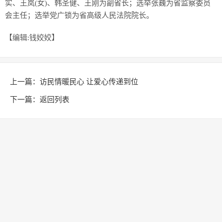
实、王岚(女)、韩圣健、王刚为副省长；选举张巍为省监察委员
会主任；选举党广锁为省高级人民法院院长。
【编辑:钱姣姣】
上一篇：
访民情暖民心 让爱心传递到位
下一篇：
返回列表