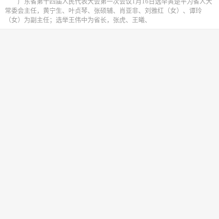
广东省第十四届人民代表大会第一次会议1月16日选举黄楚平为省人大
常委会主任，黄宁生、叶贞琴、张硕辅、肖亚非、刘雅红（女）、谭玲
（女）为副主任；选举王伟中为省长，张虎、王曦、