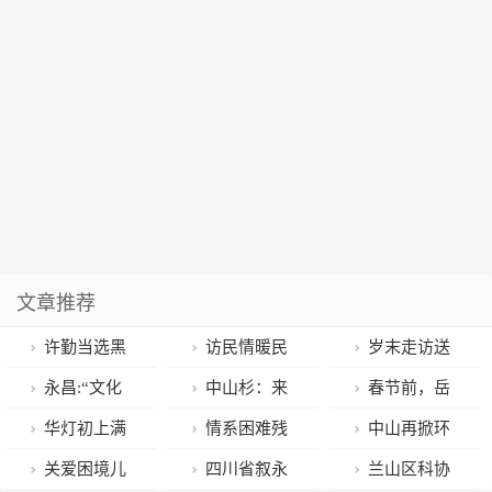
文章推荐
许勤当选黑
访民情暖民
岁末走访送
龙江省人大常
心 让爱心传递
祝福 寒冬慰问
永昌:“文化
中山杉：来
春节前，岳
委会主任 梁惠
到位
暖人心
惠民”为群众幸
头不小的“树坚
阳还下雪吗？
华灯初上满
情系困难残
中山再掀环
玲当选黑龙江
福“加码”
强”
城流光 白银城
疾人 扶残助残
境卫生整治提
关爱困境儿
四川省叙永
兰山区科协