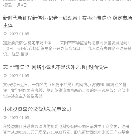
标语。1月4日，
新时代新征程新伟业·记者一线观察丨提振消费信心 稳定市场
主体
2023-01-05
提振消费信心 稳定市场主体 ——耒阳市市场监管局助推高质量发展见闻1
月3日，耒阳市市场监管局企业开办综合窗口，工作人员在办理企业注册登
记。 陈浩 摄湖
恋上“毒枭”？网络小说也不是法外之地 | 封面快评
2023-01-05
文/吴德玉近日，一部名为《风情不摇晃》的网络小说被四川戒毒点名批
评：文学创作要有底线，莫让英雄流血再寒心。真的是三观尽毁：这部小
说讲述女主为给缉毒警
小米投资嘉兴深浅优视光电公司
2023-01-05
科技边角料获悉嘉兴深浅优视光电科技有限公司日前发生工商变更，注册
资本从200.5933万元增至271.0933万元，股东新增湖北小米长江产业基金