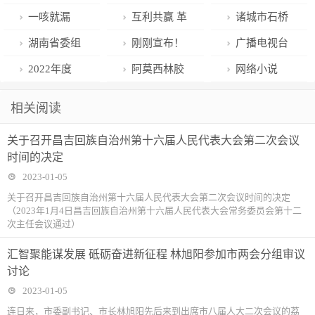
共自行车要不
破窗可用！”河
枭”？网络小说
一咳就漏
互利共赢 革
诸城市石桥
要退市？我市
北男子花2万
也不是法外之
尿，是哪里出
命老区重点城
子镇：打造强
湖南省委组
刚刚宣布！
广播电视台
举行听证会征
多元购买AED
地 | 封面快评
了问题？2个
市对口合作进
国文化墙 学习
织部下拨2000
全南昌免费！
对违法药品广
2022年度
阿莫西林胶
网络小说
求市民意见
放车上供人应
方法解决这些
展顺利
就在我身边
万元党费用于
告“放水”
“四好农村路”
囊5天利润上
《风情不摇
相关阅读
急
难言之隐
元旦春节期间
全国示范县创
涨近3倍 成都
晃》被“四川戒
关于召开昌吉回族自治州第十六届人民代表大会第二次会议
走访慰问
建名单公布 四
高新区一诊所
毒”点名批评
时间的决定
川浙江并列第
因哄抬价格被
出版方：已做
2023-01-05
一
罚没2万元
下架处理
关于召开昌吉回族自治州第十六届人民代表大会第二次会议时间的决定
（2023年1月4日昌吉回族自治州第十六届人民代表大会常务委员会第十二
次主任会议通过）
汇智聚能谋发展 砥砺奋进新征程 林旭阳参加市两会分组审议
讨论
2023-01-05
连日来，市委副书记、市长林旭阳先后来到出席市八届人大二次会议的荔