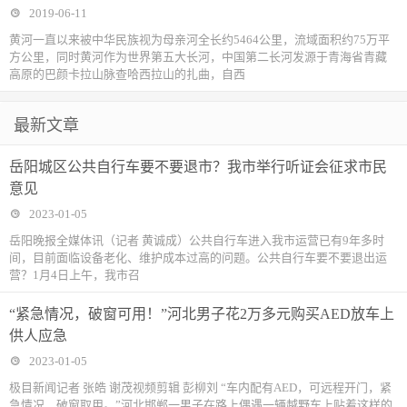
2019-06-11
黄河一直以来被中华民族视为母亲河全长约5464公里，流域面积约75万平
方公里，同时黄河作为世界第五大长河，中国第二长河发源于青海省青藏
高原的巴颜卡拉山脉查哈西拉山的扎曲，自西
最新文章
岳阳城区公共自行车要不要退市？我市举行听证会征求市民
意见
2023-01-05
岳阳晚报全媒体讯（记者 黄诚成）公共自行车进入我市运营已有9年多时
间，目前面临设备老化、维护成本过高的问题。公共自行车要不要退出运
营？1月4日上午，我市召
“紧急情况，破窗可用！”河北男子花2万多元购买AED放车上
供人应急
2023-01-05
极目新闻记者 张皓 谢茂视频剪辑 彭柳刘 “车内配有AED，可远程开门，紧
急情况，破窗取用。”河北邯郸一男子在路上偶遇一辆越野车上贴着这样的