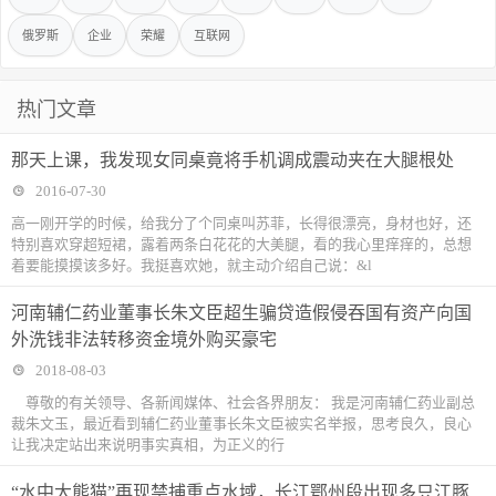
俄罗斯
企业
荣耀
互联网
热门文章
那天上课，我发现女同桌竟将手机调成震动夹在大腿根处
2016-07-30
高一刚开学的时候，给我分了个同桌叫苏菲，长得很漂亮，身材也好，还
特别喜欢穿超短裙，露着两条白花花的大美腿，看的我心里痒痒的，总想
着要能摸摸该多好。我挺喜欢她，就主动介绍自己说：&l
河南辅仁药业董事长朱文臣超生骗贷造假侵吞国有资产向国
外洗钱非法转移资金境外购买豪宅
2018-08-03
尊敬的有关领导、各新闻媒体、社会各界朋友： 我是河南辅仁药业副总
裁朱文玉，最近看到辅仁药业董事长朱文臣被实名举报，思考良久，良心
让我决定站出来说明事实真相，为正义的行
“水中大熊猫”再现禁捕重点水域，长江鄂州段出现多只江豚