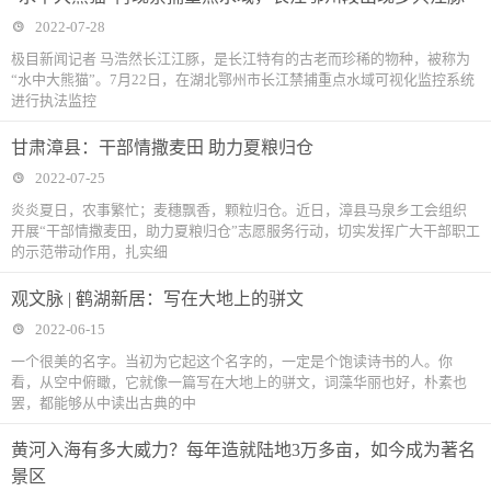
2022-07-28
极目新闻记者 马浩然长江江豚，是长江特有的古老而珍稀的物种，被称为
“水中大熊猫”。7月22日，在湖北鄂州市长江禁捕重点水域可视化监控系统
进行执法监控
甘肃漳县：干部情撒麦田 助力夏粮归仓
2022-07-25
炎炎夏日，农事繁忙；麦穗飘香，颗粒归仓。近日，漳县马泉乡工会组织
开展“干部情撒麦田，助力夏粮归仓”志愿服务行动，切实发挥广大干部职工
的示范带动作用，扎实细
观文脉 | 鹤湖新居：写在大地上的骈文
2022-06-15
一个很美的名字。当初为它起这个名字的，一定是个饱读诗书的人。你
看，从空中俯瞰，它就像一篇写在大地上的骈文，词藻华丽也好，朴素也
罢，都能够从中读出古典的中
黄河入海有多大威力？每年造就陆地3万多亩，如今成为著名
景区