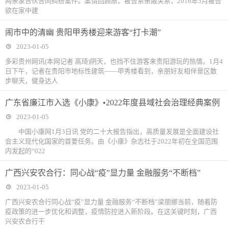
两亲家合伙合同纠纷案件。案情回顾原、被告系亲戚关系，2016年5月被告
欲在家中建
闹市中的清幽 贵阳甲秀楼迎来游客“打卡潮”
2023-01-05
多彩贵州网讯(本网记者 高琦)阴天，也挡不住游客来贵阳游玩的热情。1月4
日下午，记者在贵阳市地标性建筑——甲秀楼看到，亲朋好友相伴景区散
步聊天，健身达人
广东省廉江市入选《小康》•2022年度县域社会治理经典案例
2023-01-05
中国小康网1月3日讯 党的二十大报告指出，高质量发展是全面建设社
会主义现代化国家的首要任务。由《小康》杂志社于2022年初在全国范围
内发起的“022
广西兴安农合行：同心战“疫”显力量 金融服务“不断档”
2023-01-05
广西兴安农合行同心战“疫”显力量 金融服务“不断档”梁丽娜当前，随着防
疫政策的进一步优化和调整，疫情防控进入新阶段。在这关键时刻，广西
兴安农合行干