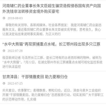
河南辅仁药业董事长朱文臣超生骗贷造假侵吞国有资产向国
外洗钱非法转移资金境外购买豪宅
2018-08-03
尊敬的有关领导、各新闻媒体、社会各界朋友： 我是河南辅仁药业副总
裁朱文玉，最近看到辅仁药业董事长朱文臣被实名举报，思考良久，良心
让我决定站出来说明事实真相，为正义的行
“水中大熊猫”再现禁捕重点水域，长江鄂州段出现多只江豚
2022-07-28
极目新闻记者 马浩然长江江豚，是长江特有的古老而珍稀的物种，被称为
“水中大熊猫”。7月22日，在湖北鄂州市长江禁捕重点水域可视化监控系统
进行执法监控
甘肃漳县：干部情撒麦田 助力夏粮归仓
2022-07-25
炎炎夏日，农事繁忙；麦穗飘香，颗粒归仓。近日，漳县马泉乡工会组织
开展“干部情撒麦田，助力夏粮归仓”志愿服务行动，切实发挥广大干部职工
的示范带动作用，扎实细