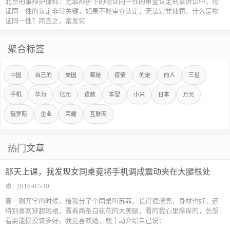
北京刑事辩护律师：无罪辩护下的物证同一性的审查认定刑事诉讼中，物
证同一性的认定非常关键，如果不能审查认定，无法定罪处罚。什么是物
证同一性？简言之，案发实
聚合标签
中国
自己的
美国
都是
疫情
的是
的人
三星
手机
华为
亿元
这款
车型
小米
日本
万元
俄罗斯
企业
荣耀
互联网
热门文章
那天上课，我发现女同桌竟将手机调成震动夹在大腿根处
2016-07-30
高一刚开学的时候，给我分了个同桌叫苏菲，长得很漂亮，身材也好，还
特别喜欢穿超短裙，露着两条白花花的大美腿，看的我心里痒痒的，总想
着要能摸摸该多好。我挺喜欢她，就主动介绍自己说：