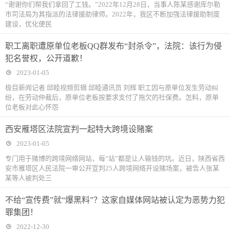
“谢谢你们帮我们拿回了工钱。”2022年12月28日，当事人陈某感谢库尔勒
市司法局为其指派的法律援助律师。2022年，我区不断加强法律援助制度
份
建设，优化便民
职工离职遭原单位老板QQ群发布“封杀令”，法院：该行为侵
犯名誉权，公开道歉！
2023-01-05
极目新闻记者 邱睦视频剪辑 邱睦通讯员 刘辉 职工因与原单位发生劳动纠
纷，在劳动仲裁后，原单位老板按要求支付了拖欠的社保费。怎料，原单
位老板对此心怀怨
西安雁塔区法院宣判一起特大跨境设赌案
2023-01-05
专门用于赌博的跨境网络网站，每“站”都是让人输钱的坑。近日，陕西省西
安市雁塔区人民法院一审公开宣判25人跨境网络开设赌场案，被告人张某
某等人被判处三
不给“宣传费”就“爆黑料”？这家自媒体网站被认定为恶势力犯
罪集团！
2022-12-30