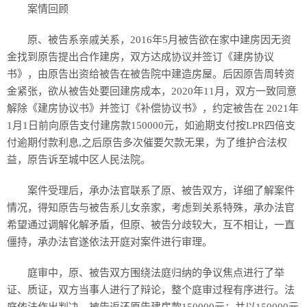
案情回顾
原、被告系亲戚关系，2016年5月被告欲在家中建房因无资
金找到原告提出合作建房，双方达成协议并签订《建房协议
书》，由原告出资给被告在被告院中建造房屋。后因原告周转资
金紧张，欲从被告处要回建房成本，2020年11月，双方一致同意
解除《建房协议书》并签订《补偿协议书》，约定被告在 2021年
1月1日前向原告支付建房款150000元，如逾期支付按LPR四倍支
付逾期付款利息,之后原告多次催要欠款无果，为了维护合法权
益，原告诉至城中区人民法院。
案件受理后，承办法官联系了原、被告双方，详细了解案件
情况，得知原告与被告系儿女亲家，考虑到关系特殊，承办法官
希望通过调解化解矛盾，但原、被告分歧较大，互不相让，一直
僵持，承办法官遂依法开庭对案件进行审理。
庭审中，原、被告双方围绕法庭归纳的争议焦点进行了举
证、质证，双方当事人进行了辩论，整个庭审过程有序进行。法