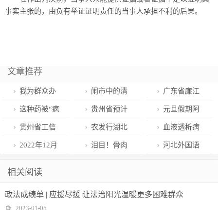
事实主张的，由负有举证证明责任的当事人承担不利的后果。
文章推荐
我为群众办
闹市中的清
广东省廉江
实事| 为牟拆迁
幽 贵阳甲秀楼
市入选《小
这种药被“疯
贵州省预计
元旦假期阿
补偿合作建房
迎来游客“打卡
康》•2022年度
抢”，价格涨至
1月10日后可
坝州实现游客
贵州省工信
农发行湖北
血液透析病
两亲家反目对
潮”
县域社会治理
千元！专家这
陆续出产布洛
数量旅游收入
厅：采取多项
荆州市分行坚
人疫情防护宝
2022年12月
泪目！骨肉
河北外国语
簿公堂
经典案例
样提醒
芬胶囊480万
双增长
措施保障医疗
持“四个三”学
典
25日至今 国家
分离30年终团
学院国际处
相关阅读
粒
机构和群众获
习宣传贯彻党
已累计向贵州
团！给扶沟公
2022大事记盘
政法成绩单 | 应援尽援 让法治阳光温暖更多困难群众
取防疫物资
的二十大精神
发出抗原检测
安点赞
点
2023-01-05
试剂200万人