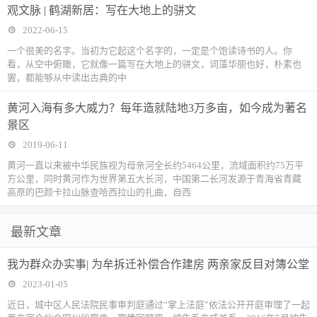
观文脉 | 鹤湖新居：写在大地上的骈文
2022-06-15
一个很美的名字。当初为它起这个名字的，一定是个饱读诗书的人。你
看，从空中俯瞰，它就像一篇写在大地上的骈文，词藻华丽也好，朴素也
罢，都能够从中读出古典的中
黄河入海有多大威力？每年造就陆地3万多亩，如今成为著名
景区
2019-06-11
黄河一直以来被中华民族视为母亲河全长约5464公里，流域面积约75万平
方公里，同时黄河作为世界第五大长河，中国第二长河发源于青海省青藏
高原的巴颜卡拉山脉查哈西拉山的扎曲，自西
最新文章
我为群众办实事| 为牟拆迁补偿合作建房 两亲家反目对簿公堂
2023-01-05
近日，城中区人民法院民事审判庭通过“掌上法庭”依法公开开庭审理了一起