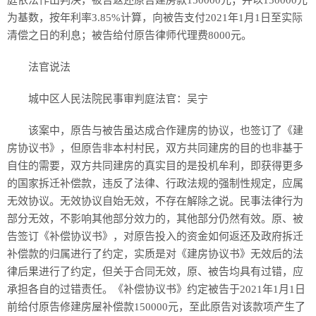
庭依法作出判决，被告返还原告建房款150000元；并以150000元
为基数，按年利率3.85%计算，向被告支付2021年1月1日至实际
清偿之日的利息；被告给付原告律师代理费8000元。
法官说法
城中区人民法院民事审判庭法官：吴宁
该案中，原告与被告虽达成合作建房的协议，也签订了《建
房协议书》，但原告非本村村民，双方共同建房的目的也非基于
自住的需要，双方共同建房的真实目的是投机牟利，即获得更多
的国家拆迁补偿款，违反了法律、行政法规的强制性规定，应属
无效协议。无效协议自始无效，不存在解除之说。民事法律行为
部分无效，不影响其他部分效力的，其他部分仍然有效。原、被
告签订《补偿协议书》，对原告投入的资金如何返还及政府拆迁
补偿款的归属进行了约定，实质是对《建房协议书》无效后的法
律后果进行了约定，但关于合同无效，原、被告均具有过错，应
承担各自的过错责任。《补偿协议书》约定被告于2021年1月1日
前给付原告修建房屋补偿款150000元，至此原告对该款项产生了