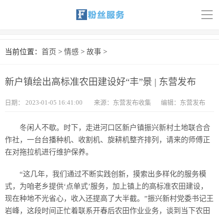
导
航
首页
当前位置：
首页
>
情感
>
故事
>
科技
新户镇绘出高标准农田建设好“丰”景 | 东营发布
娱乐
日期：
2023-01-05 16:41:00
来源：东营发布收集
编辑：东营发布
汽车
冬闲人不歇。时下，走进河口区新户镇振兴新村土地联合合
体育
作社，一台台播种机、收割机、旋耕机整齐排列，请来的师傅正
在对拖拉机进行维护保养。
财经
“这几年，我们通过不断实践创新，摸索出多样化的服务模
旅游
式，为咱老乡提供‘点单式’服务，加上镇上的高标准农田建设，
现在种地不光省心，收入还提高了大半截。”振兴新村党委书记王
育儿
岩峰，这段时间正忙着联系开春后农田作业业务，谈到当下农田