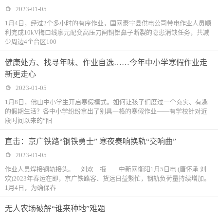
2023-01-05
1月4日，经过2个多小时的有序作业，国网泰宁县供电公司带电作业人员顺
利完成10kV梅口线廖元配变高压刀闸铜铝鼻子断裂的隐患消缺任务，共减
少周边4个台区100
健康处方、找寻年味、作业自选……今年中小学寒假作业走
新更走心
2023-01-05
1月8日，佛山中小学生开启寒假模式。如何让孩子们度过一个充实、有趣
的假期生活？各中小学纷纷拿出了别具一格的寒假作业——有学校针对近
段时间以来的“阳
直击：京广铁路“钢铁勇士” 寒夜奏响换轨“交响曲”
2023-01-05
作业人员焊接钢轨接头。 刘欢 摄 中新网衡阳1月5日电 (唐怀承 刘
欢)2023年春运在即，京广铁路客、货运日益繁忙，钢轨负荷量持续增加。
1月4日，为确保春
无人农场破解“谁来种地”难题