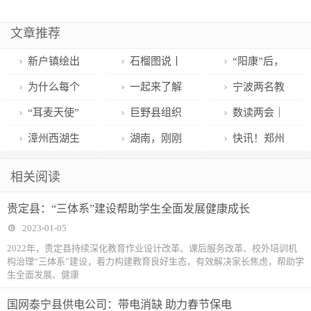
文章推荐
新户镇绘出
石榴图说丨
“阳康”后，
高标准农田建
担心白肺、心
如何给家里消
为什么每个
一起来了解
宁波两名教
设好“丰”景 |
肌炎？这份专
毒更稳妥？
人“阳”的程度
反有组织犯罪
师 获评全国优
“耳麦天使”
巨野县组织
数读两会｜
东营发布
家热点答疑请
不一样？
法
秀少先队辅导
倾力畅通“连心
收听收看市政
20个数字，带
漳州西湖生
湖南，刚刚
快讯！郑州
收好
员
桥”
府全体（扩
你了解2022年
态园正式开园
冲出一个独角
市政协选举产
相关阅读
大）会议
的市北KPI
兽：中伟新能
生新一届主
贵定县：“三体系”建设帮助学生全面发展健康成长
源估值100亿
席、副主席、
2023-01-05
秘书长
2022年，贵定县持续深化教育作业设计改革、课后服务改革、校外培训机
构治理“三体系”建设，着力构建教育良好生态，有效解决家长焦虑，帮助学
生全面发展、健康
国网泰宁县供电公司：带电消缺 助力春节保电