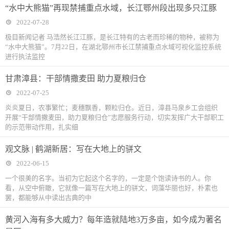
“水中大熊猫”再现禁捕重点水域，长江鄂州段出现多只江豚
2022-07-28
极目新闻记者 马浩然长江江豚，是长江特有的古老而珍稀的物种，被称为
“水中大熊猫”。7月22日，在湖北鄂州市长江禁捕重点水域可视化监控系统
进行执法监控
甘肃漳县：干部情撒麦田 助力夏粮归仓
2022-07-25
炎炎夏日，农事繁忙；麦穗飘香，颗粒归仓。近日，漳县马泉乡工会组织
开展“干部情撒麦田，助力夏粮归仓”志愿服务行动，切实发挥广大干部职工
的示范带动作用，扎实细
观文脉 | 鹤湖新居：写在大地上的骈文
2022-06-15
一个很美的名字。当初为它起这个名字的，一定是个饱读诗书的人。你
看，从空中俯瞰，它就像一篇写在大地上的骈文，词藻华丽也好，朴素也
罢，都能够从中读出古典的中
黄河入海有多大威力？每年造就陆地3万多亩，如今成为著名