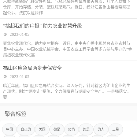
未取得瓶装燃气经营许可证、气瓶充装许可证等相关资质，几个人就租下
仓库，开始存储、分装、配送瓶装燃气。近日，经浙江省象山县检察院提
起公诉，法院以危险作
“挑起我们的扁担” 助力农业智慧升级
2023-01-05
聚焦农业现代化，助力乡村振兴。近日，由中央广播电视总台农业农村节
目中心主办，中国农业机械学会、中国农业工程学会等多方参与承办的“金
扁担农业现代化高
福山区应急局两步走保安全
2023-01-05
临近年底，福山区应急局结合实际、深入研判，针对辖区内矿山企业的生
产现状，制定“两步走”措施，全力保障春节期间安全生产。 一是强落实。
要
聚合标签
中国
自己的
美国
都是
疫情
的是
的人
三星