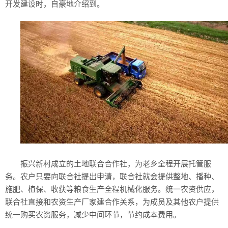
开发建设时，自豪地介绍到。
历史
美食
军事
国际
情感
故事
美文
振兴新村成立的土地联合合作社，为老乡全程开展托管服
务。农户只要向联合社提出申请，联合社就会提供整地、播种、
施肥、植保、收获等粮食生产全程机械化服务。统一农资供应，
联合社直接和农资生产厂家建合作关系，为成员及其他农户提供
统一购买农资服务，减少中间环节，节约成本费用。