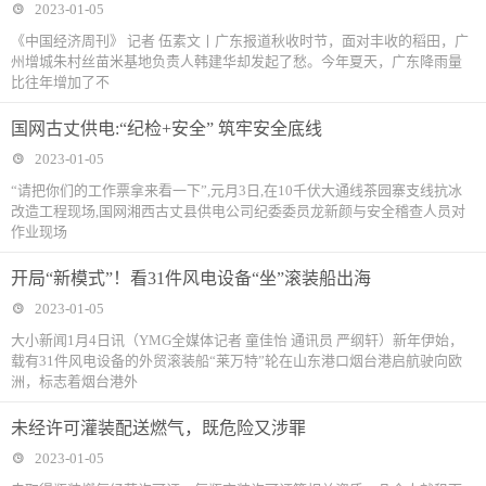
2023-01-05
《中国经济周刊》 记者 伍素文丨广东报道秋收时节，面对丰收的稻田，广
州增城朱村丝苗米基地负责人韩建华却发起了愁。今年夏天，广东降雨量
比往年增加了不
国网古丈供电:“纪检+安全” 筑牢安全底线
2023-01-05
“请把你们的工作票拿来看一下”,元月3日,在10千伏大通线茶园寨支线抗冰
改造工程现场,国网湘西古丈县供电公司纪委委员龙新颜与安全稽查人员对
作业现场
开局“新模式”！看31件风电设备“坐”滚装船出海
2023-01-05
大小新闻1月4日讯（YMG全媒体记者 童佳怡 通讯员 严纲轩）新年伊始，
载有31件风电设备的外贸滚装船“莱万特”轮在山东港口烟台港启航驶向欧
洲，标志着烟台港外
未经许可灌装配送燃气，既危险又涉罪
2023-01-05