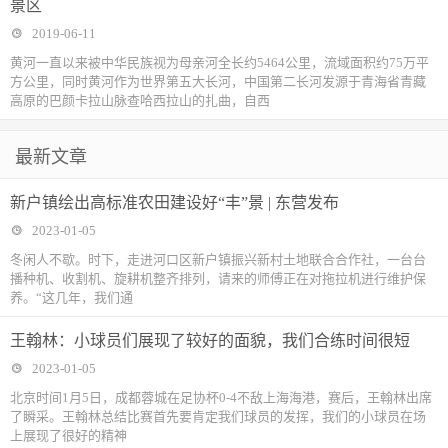
景区
2019-06-11
黄河一直以来被中华民族视为母亲河全长约5464公里，流域面积约75万平
方公里，同时黄河作为世界第五大长河，中国第二长河发源于青海省青藏
高原的巴颜卡拉山脉查哈西拉山的扎曲，自西
最新文章
新户镇绘出高标准农田建设好“丰”景 | 东营发布
2023-01-05
冬闲人不歇。时下，走进河口区新户镇振兴新村土地联合合作社，一台台
播种机、收割机、旋耕机整齐排列，请来的师傅正在对拖拉机进行维护保
养。“这几年，我们通
王翰林：小球员们展现了较好的面貌，我们合练时间很短
2023-01-05
北京时间1月5日，成都蓉城在足协杯0-4不敌上海海港，赛后，王翰林出席
了瞬采。王翰林总结比赛首先要肯定我们球员的发挥，我们的小球员在场
上展现了很好的精神