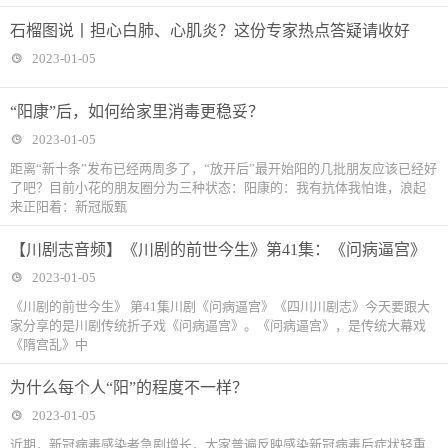
石榴图说丨担心白肺、心肌炎？这份专家热点答疑请收好
2023-01-05
“阳康”后，如何给家里消毒更稳妥？
2023-01-05
距离“新十条”发布已经两周多了，“放开后”最开始阳的几批朋友应该已经好
了吧？目前小花的朋友圈分为三种状态：阳康的：我有抗体我怕谁，浪起
来正阳着：新冠版甄
【川剧志音频】《川剧的前世今生》第41集：《问病逼宫》
2023-01-05
《川剧的前世今生》 第41集川剧《问病逼宫》《四川川剧志》今天要跟大
家分享的是川剧传统折子戏《问病逼宫》。《问病逼宫》，是传统大幕戏
《隋宫乱》中
为什么每个人“阳”的程度不一样？
2023-01-05
近期，新冠病毒感染者急剧增长，大家普遍反映感染新冠病毒后症状轻重