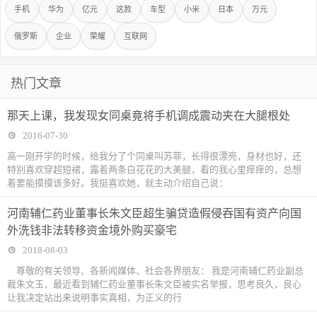
手机
华为
亿元
这款
车型
小米
日本
万元
俄罗斯
企业
荣耀
互联网
热门文章
那天上课，我发现女同桌竟将手机调成震动夹在大腿根处
2016-07-30
高一刚开学的时候，给我分了个同桌叫苏菲，长得很漂亮，身材也好，还
特别喜欢穿超短裙，露着两条白花花的大美腿，看的我心里痒痒的，总想
着要能摸摸该多好。我挺喜欢她，就主动介绍自己说：
河南辅仁药业董事长朱文臣超生骗贷造假侵吞国有资产向国
外洗钱非法转移资金境外购买豪宅
2018-08-03
尊敬的有关领导、各新闻媒体、社会各界朋友： 我是河南辅仁药业副总
裁朱文玉，最近看到辅仁药业董事长朱文臣被实名举报，思考良久，良心
让我决定站出来说明事实真相，为正义的行