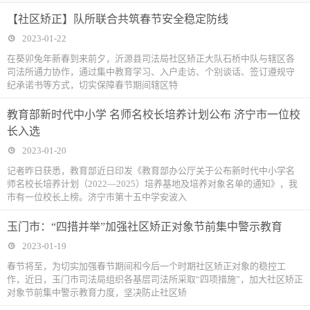
【社区矫正】队所联合共筑春节安全稳定防线
2023-01-22
在葵卯兔年新春到来前夕，沂源县司法局社区矫正大队石桥中队与辖区各
司法所通力协作，通过集中教育学习、入户走访、个别谈话、签订遵规守
纪承诺书等方式，切实保障春节期间辖区特
教育部新时代中小学 名师名校长培养计划公布 济宁市一位校
长入选
2023-01-20
记者昨日获悉，教育部近日印发《教育部办公厅关于公布新时代中小学名
师名校长培养计划（2022—2025）培养基地及培养对象名单的通知》，我
市有一位校长上榜。济宁市第十五中学安波入
玉门市：“四措并举”加强社区矫正对象节前集中警示教育
2023-01-19
春节将至，为切实加强春节期间和今后一个时期社区矫正对象的稳控工
作，近日，玉门市司法局组织各基层司法所采取“四项措施”，加大社区矫正
对象节前集中警示教育力度，坚决防止社区矫