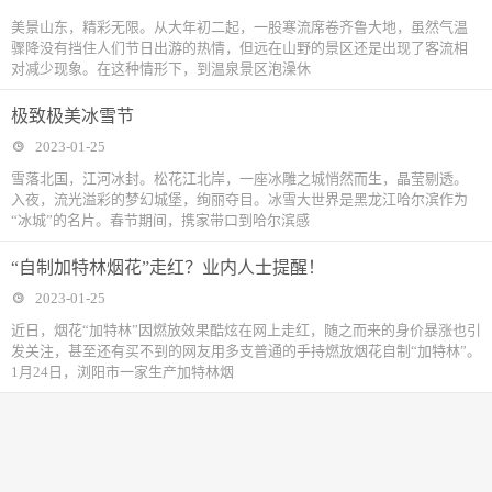
美景山东，精彩无限。从大年初二起，一股寒流席卷齐鲁大地，虽然气温
骤降没有挡住人们节日出游的热情，但远在山野的景区还是出现了客流相
对减少现象。在这种情形下，到温泉景区泡澡休
极致极美冰雪节​
2023-01-25
雪落北国，江河冰封。松花江北岸，一座冰雕之城悄然而生，晶莹剔透。
入夜，流光溢彩的梦幻城堡，绚丽夺目。冰雪大世界是黑龙江哈尔滨作为
“冰城”的名片。春节期间，携家带口到哈尔滨感
“自制加特林烟花”走红？业内人士提醒！
2023-01-25
近日，烟花“加特林”因燃放效果酷炫在网上走红，随之而来的身价暴涨也引
发关注，甚至还有买不到的网友用多支普通的手持燃放烟花自制“加特林”。
1月24日，浏阳市一家生产加特林烟