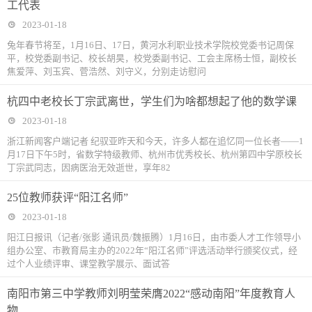
工代表
2023-01-18
兔年春节将至，1月16日、17日，黄河水利职业技术学院校党委书记周保
平，校党委副书记、校长胡昊，校党委副书记、工会主席杨士恒，副校长
焦爱萍、刘玉宾、菅浩然、刘守义，分别走访慰问
杭四中老校长丁宗武离世，学生们为啥都想起了他的数学课
2023-01-18
浙江新闻客户端记者 纪驭亚昨天和今天，许多人都在追忆同一位长者——1
月17日下午5时，省数学特级教师、杭州市优秀校长、杭州第四中学原校长
丁宗武同志，因病医治无效逝世，享年82
25位教师获评“阳江名师”
2023-01-18
阳江日报讯（记者/张影 通讯员/魏振腾）1月16日，由市委人才工作领导小
组办公室、市教育局主办的2022年“阳江名师”评选活动举行颁奖仪式，经
过个人业绩评审、课堂教学展示、面试答
南阳市第三中学教师刘明莹荣膺2022“感动南阳”年度教育人
物