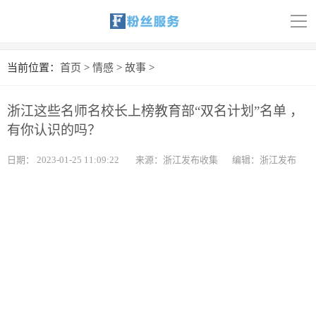
导
航
首页
当前位置：
首页
>
情感
>
故事
>
科技
浙江这些名师名校长上榜教育部“双名计划”名单 ，
娱乐
有你认识的吗？
汽车
日期：
2023-01-25 11:09:22
来源：浙江发布收集
编辑：浙江发布
体育
财经
旅游
育儿