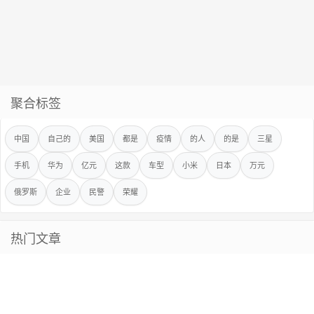
聚合标签
中国
自己的
美国
都是
疫情
的人
的是
三星
手机
华为
亿元
这款
车型
小米
日本
万元
俄罗斯
企业
民警
荣耀
热门文章