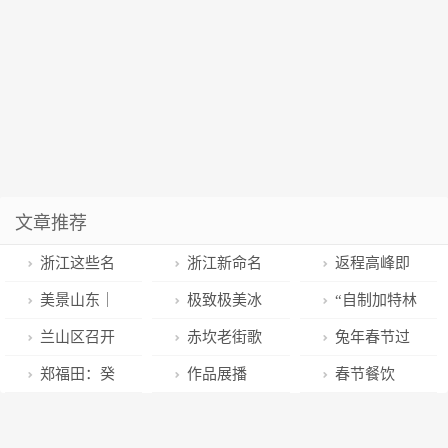
文章推荐
浙江这些名
浙江新命名
返程高峰即
师名校长上榜
20个省级特色
将来临！本市
美景山东｜
极致极美冰
“自制加特林
教育部“双名计
小镇！赶紧去
15处高速公路
寒冬里的温暖
雪节​
烟花”走红？业
兰山区召开
赤坎老街歌
兔年春节过
划”名单 ，有
打卡吧
服务区指南请
沐浴——山东
内人士提醒！
见义勇为先进
声嘹亮 市民游
半 国内酒店、
郑福田：癸
作品展播
春节餐饮
你认识的吗？
查收
特色温泉简介
表彰会议
客歌唱祖国
民宿、门票预
卯正月初四有
（三）丨光影
人，成就万家
（上）
订量超2019年
作 （三首）
见证不凡瞬
团圆饭！