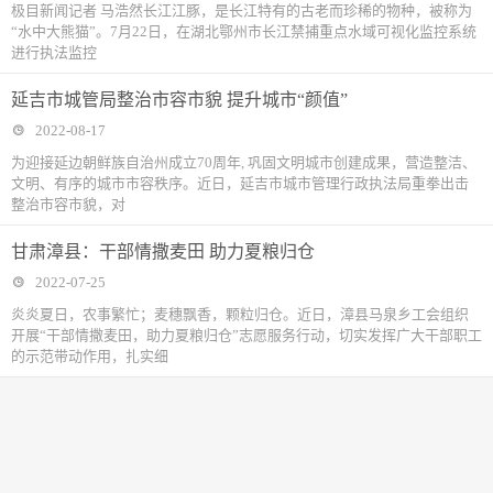
极目新闻记者 马浩然长江江豚，是长江特有的古老而珍稀的物种，被称为
“水中大熊猫”。7月22日，在湖北鄂州市长江禁捕重点水域可视化监控系统
进行执法监控
延吉市城管局整治市容市貌 提升城市“颜值”
2022-08-17
为迎接延边朝鲜族自治州成立70周年, 巩固文明城市创建成果，营造整洁、
文明、有序的城市市容秩序。近日，延吉市城市管理行政执法局重拳出击
整治市容市貌，对
甘肃漳县：干部情撒麦田 助力夏粮归仓
2022-07-25
炎炎夏日，农事繁忙；麦穗飘香，颗粒归仓。近日，漳县马泉乡工会组织
开展“干部情撒麦田，助力夏粮归仓”志愿服务行动，切实发挥广大干部职工
的示范带动作用，扎实细