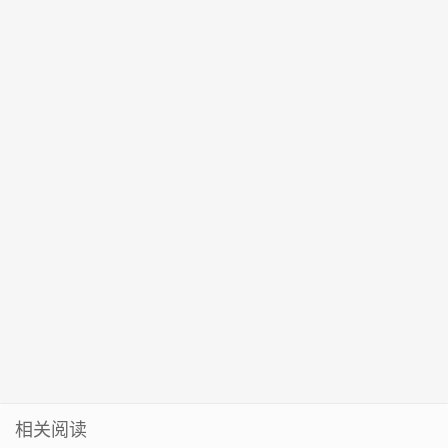
同期
间，魅力作品
动人心弦
相关阅读