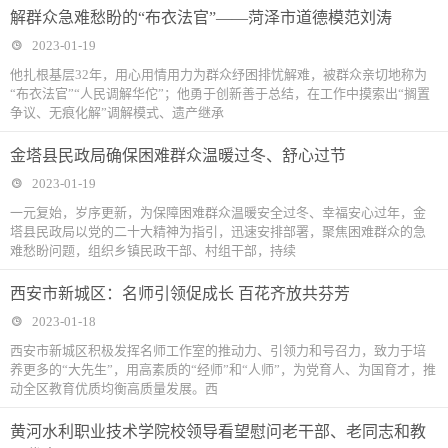
解群众急难愁盼的“布衣法官”——菏泽市道德模范刘涛
2023-01-19
他扎根基层32年，用心用情用力为群众纾困排忧解难，被群众亲切地称为
“布衣法官”“人民调解华佗”；他勇于创新善于总结，在工作中摸索出“搁置
争议、无痕化解”调解模式、遗产继承
金塔县民政局确保困难群众温暖过冬、舒心过节
2023-01-19
一元复始，岁序更新，为保障困难群众温暖安全过冬、幸福安心过年，金
塔县民政局以党的二十大精神为指引，迅速安排部署，聚焦困难群众的急
难愁盼问题，组织乡镇民政干部、村组干部，持续
西安市新城区：名师引领促成长 百花齐放共芬芳
2023-01-18
西安市新城区积极发挥名师工作室的推动力、引领力和号召力，致力于培
养更多的“大先生”，用高素质的“经师”和“人师”，为党育人、为国育才，推
动全区教育优质均衡高质量发展。西
黄河水利职业技术学院校领导看望慰问老干部、老同志和教