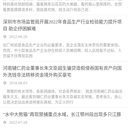
特别喜欢穿超短裙，露着两条白花花的大美腿，看的我心里痒痒的，总想
着要能摸摸该多好。我挺喜欢她，就主动介绍自己说：
深圳市市场监管局开展2022年食品生产行业检验能力提升项
目 助企纾困解难
2022-06-20
出厂检验是食品生产企业的必备要求，是企业落实主体责任的重要体现。
然而，中小型食品生产企业存在检验人员难招聘、招入后技能不达标、人
员留不住等现实困
河南辅仁药业董事长朱文臣超生骗贷造假侵吞国有资产向国
外洗钱非法转移资金境外购买豪宅
2018-08-03
尊敬的有关领导、各新闻媒体、社会各界朋友： 我是河南辅仁药业副总
裁朱文玉，最近看到辅仁药业董事长朱文臣被实名举报，思考良久，良心
让我决定站出来说明事实真相，为正义的行
“水中大熊猫”再现禁捕重点水域，长江鄂州段出现多只江豚
2022-07-28