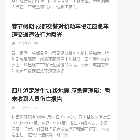
路面进行清扫保洁，因该路段紧邻关林景区，春节期间
人流量、车流量都很大，他和工友们
春节假期 成都交警对机动车侵走应急车
道交通违法行为曝光
2023-01-26
春节期间，成都各条市管高速公路车流量持续加大，特
别是成灌高速、成温邛高速等个别路段，因车流量大的
原因，均出现有车辆行驶缓慢的情况。今天，成都交警
对机动车侵走应急车道交通违
四川泸定发生5.6级地震 应急管理部：暂
未收到人员伤亡报告
2023-01-26
封面新闻记者 代睿1月26日3时49分，四川甘孜州泸定县
（北纬29.63度，东经102.01度）发生5.6级地震，震源
深度11千米。封面新闻记者从应急管理部了解到，地震
发生后，应急管理部第一时间调