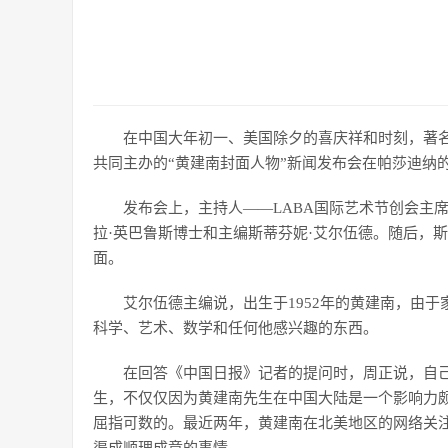
在中国大年初一、美国除夕的喜庆祥和时刻，著名美
共同主办的“黄建南封面人物”新闻发布会在帕莎迪纳的L
发布会上，主持人——LABA国际艺术节创会主
拉·英巴鲁斯博士和主编斯蒂芬妮·艾尔伍德。随后，
面。
艾尔伍德主编说，出生于1952年的黄建南，由
科学、艺术、数学和任何他感兴趣的东西。
在回答《中国日报》记者的提问时，周正说，自
生，不仅仅因为黄建南先生在中国大陆是一个影响力
屈指可数的。最近两年，黄建南在北美地区的网络关