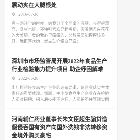
震动夹在大腿根处
2016-07-30
高一刚开学的时候，给我分了个同桌叫苏菲，长得很漂
亮，身材也好，还特别喜欢穿超短裙，露着两条白花花
的大美腿，看的我心里痒痒的，总想着要能摸摸该多
好。我挺喜欢她，就主动介绍自己说：
深圳市市场监管局开展2022年食品生产
行业检验能力提升项目 助企纾困解难
2022-06-20
出厂检验是食品生产企业的必备要求，是企业落实主体
责任的重要体现。然而，中小型食品生产企业存在检验
人员难招聘、招入后技能不达标、人员留不住等现实困
河南辅仁药业董事长朱文臣超生骗贷造
假侵吞国有资产向国外洗钱非法转移资
金境外购买豪宅