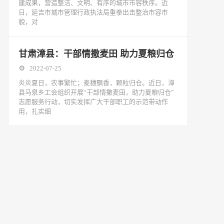
建成果，营造整洁、文明、有序的城市市容秩序。近
日，延吉市城市管理行政执法局重拳出击整治市容市
貌，对
甘肃漳县：干部情撒麦田 助力夏粮归仓
2022-07-25
炎炎夏日，农事繁忙；麦穗飘香，颗粒归仓。近日，漳
县马泉乡工会组织开展“干部情撒麦田，助力夏粮归仓”
志愿服务行动，切实发挥广大干部职工的示范带动作
用，扎实细