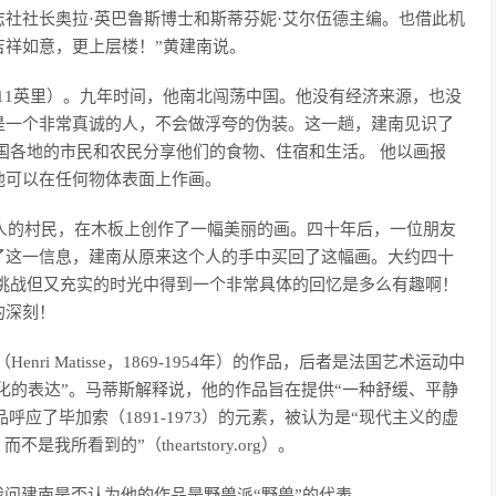
社社长奥拉·英巴鲁斯博士和斯蒂芬妮·艾尔伍德主编。也借此机
吉祥如意，更上层楼！”黄建南说。
612.11英里）。九年时间，他南北闯荡中国。他没有经济来源，也没
是一个非常真诚的人，不会做浮夸的伪装。这一趟，建南见识了
国各地的市民和农民分享他们的食物、住宿和生活。 他以画报
他可以在任何物体表面上作画。
助人的村民，在木板上创作了一幅美丽的画。四十年后，一位朋友
了这一信息，建南从原来这个人的手中买回了这幅画。大约四十
挑战但又充实的时光中得到一个非常具体的回忆是多么有趣啊！
的深刻！
i Matisse，1869-1954年）的作品，后者是法国艺术运动中
性化的表达”。马蒂斯解释说，他的作品旨在提供“一种舒缓、平静
南的作品呼应了毕加索（1891-1973）的元素，被认为是“现代主义的虚
所看到的”（theartstory.org）。
我问建南是否认为他的作品是野兽派“野兽”的代表。