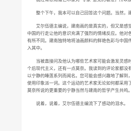
整个下午，我本可以自己回答这个问题。当然，
艾尔伍德主编说，建南画的是真实的，但又是感
中国的行走让他的意识充满了强烈的情绪反应。他对
有所不同。建南独特地将油画颜料的鲜艳色彩与中国
入其中。
当被直接问及他认为哪些艺术家可能会激发灵感
个后现代主义，还有一点莫奈。我读到的评论家都没有提到克劳德
以宁静的睡莲系列而闻名。您可能会感兴趣地了解到，在
使用印象派一词。这个运动的艺术家无论如何都采用了这个词
莫奈所说的更重要的宁静当然与建南的哲学产生共鸣
说着，说着，艾尔伍德主编流下了感动的泪水。