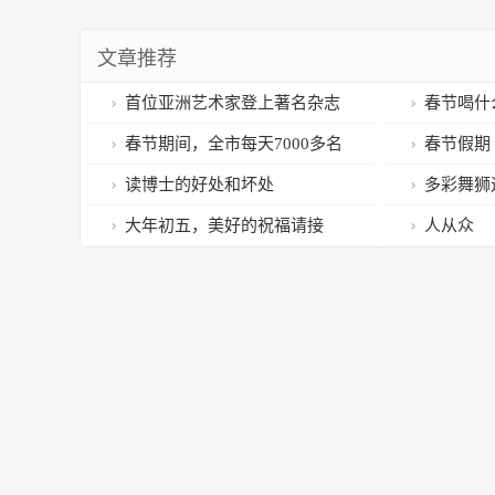
文章推荐
首位亚洲艺术家登上著名杂志
春节喝什
《看得更远》 黄建南膺封面人物
专家这样说
春节期间，全市每天7000多名
春节假期
环卫工人坚守岗位
走应急车道
读博士的好处和坏处
多彩舞狮
安
大年初五，美好的祝福请接
人从众
收！