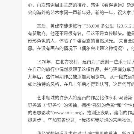
心，再次感谢周正主席的推荐，感谢《看得更远》杂志
会向海外的艺术家问一声新年好。新的一年，祝大家
其后，黄建南徒步旅行了38,000 多公里（23,
有赞助商。他还不是很有名，但这不是宣传噱头。他
形形色色的人，体验了千姿百态的自然风光。 来自全
恩。在没有画布的情况下（偶尔会出现这种情况），
1970年，在北方农村，建南为了感谢一位乐于
在自己的旅行中偶然发现了这幅作品，并与建南分享
九年后，这件早期作品被添加到展览中。 从一段充满
如此独特的风格，在几十年后才得到认可，这是何等
艺术领域的许多人将建南的作品比作亨利·马蒂斯（Henr
野兽派（“野兽”）的领袖，拥抱“强烈的色彩”和“个
的思想影响”(www.artist.org)。推测还表明，建
拟进步”。毕加索曾说过，“我按照我所想的来画物体，而不是我
我经常想知道艺术家对“专家”意见的看法，所以