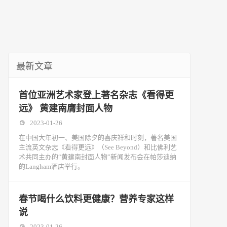
最新文章
首位亚洲艺术家登上著名杂志《看得更
远》 黄建南膺封面人物
2023-01-26
在中国大年初一、美国除夕的喜庆祥和时刻，著名美国
主流英文杂志《看得更远》（See Beyond）和比佛利艺
术共同主办的“黄建南封面人物”新闻发布会在帕莎迪纳
的Langham酒店举行。
春节喝什么饮料更健康？营养专家这样
说
2023-01-26