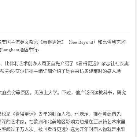
国主流英文杂志《看得更远》（See Beyond）和比佛利艺术
angham酒店举行。
席、比佛利艺术创办人周正首先介绍了《看得更远》杂志社社长奥
斯蒂芬妮·艾尔伍德主编详细介绍了她在采访黄建南时的感人场
于家庭贫穷等原因，无法上大学。不过，他广泛阅读教科书，研究
己也是《看得更远》去年的封面人物。他表示，推荐黄建南先
颇深的艺术家，在欧洲和北美地区影响力也是在亚洲籍艺术家里
注率超过千万人次。被《看得更远》选为开年封面人物就是水到