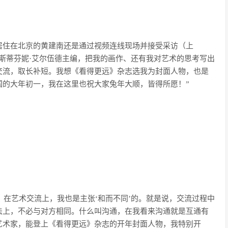
居住在北京的黄建南还是通过视频连线现场并接受采访（上
斯蒂芬妮·艾尔伍德主编，把我的画作、还有我对艺术的思考写出
交流，取长补短。我想《看得更远》杂志选我为封面人物，也是
国的大年初一，我在这里也祝大家兔年大顺，皆得所愿！”
。在艺术交流上，我也是主张‘和而不同’的。就是说，交流过程中
法上，不必与对方相同。什么叫沟通，在我看来沟通就是互通有
艺术家，能登上《看得更远》杂志的开年封面人物，我特别开