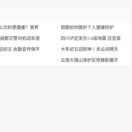
么饮料更健康？营养
假期如何做好个人健康防护
 成都交警对机动车侵
四川泸定发生5.6级地震 应急管
交通违法行为曝光
理部：暂未收到人员伤亡报告
迎初五 执勤宣传保平
大年初五迎财神丨多云间晴天
气为主
云南大围山保护区密棘髭蟾开
始产卵云南大围山保护区密棘髭
蟾开始产卵