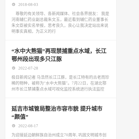
2018-08-03
尊敬的有关领导、各新闻媒体、社会各界朋友： 我是
河南辅仁药业副总裁朱文玉，最近看到辅仁药业董事长
朱文臣被实名举报，思考良久，良心让我决定站出来说
明事实真相，为正义的行
“水中大熊猫”再现禁捕重点水域，长江
鄂州段出现多只江豚
2022-07-28
极目新闻记者 马浩然长江江豚，是长江特有的古老而珍
稀的物种，被称为“水中大熊猫”。7月22日，在湖北鄂
州市长江禁捕重点水域可视化监控系统进行执法监控
延吉市城管局整治市容市貌 提升城市
“颜值”
2022-08-17
为迎接延边朝鲜族自治州成立70周年, 巩固文明城市创