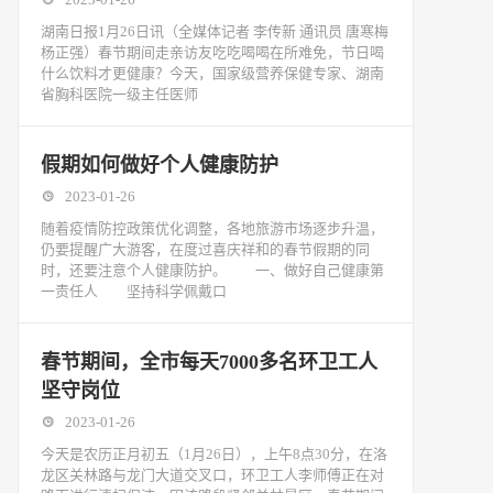
湖南日报1月26日讯（全媒体记者 李传新 通讯员 唐寒梅
杨正强）春节期间走亲访友吃吃喝喝在所难免，节日喝
什么饮料才更健康？今天，国家级营养保健专家、湖南
省胸科医院一级主任医师
假期如何做好个人健康防护
2023-01-26
随着疫情防控政策优化调整，各地旅游市场逐步升温，
仍要提醒广大游客，在度过喜庆祥和的春节假期的同
时，还要注意个人健康防护。 一、做好自己健康第
一责任人 坚持科学佩戴口
春节期间，全市每天7000多名环卫工人
坚守岗位
2023-01-26
今天是农历正月初五（1月26日），上午8点30分，在洛
龙区关林路与龙门大道交叉口，环卫工人李师傅正在对