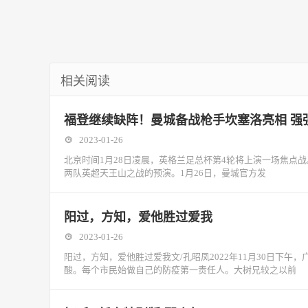
相关阅读
福登继续缺阵！曼城备战枪手坎塞洛亮相 强
2023-01-26
北京时间1月28日凌晨，英格兰足总杯第4轮将上演一场焦点
两队英超天王山之战的预演。1月26日，曼城官方发
阳过，方知，爱他胜过爱我
2023-01-26
阳过，方知，爱他胜过爱我文/孔昭凤2022年11月30日下
酸。每个市民始做自己的防疫第一责任人。大树兄较之以前