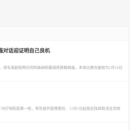
强对话迎证明自己良机
战。排名英超前两位的阿森纳和曼城将狭路相逢。本场比赛也被视为2月16日
午，广州打响防疫第一枪，率先放开疫情管控，12月1日起各区陆续取消全员核