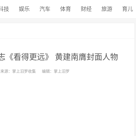
科技
娱乐
汽车
体育
财经
旅游
育儿
志《看得更远》 黄建南膺封面人物
来源：掌上汨罗收集
编辑：掌上汨罗