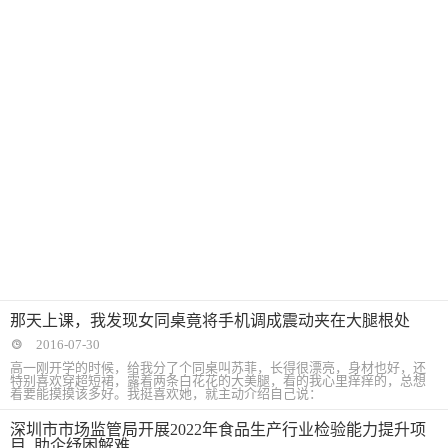
那天上课，我发现女同桌竟将手机调成震动夹在大腿根处
2016-07-30
高一刚开学的时候，给我分了个同桌叫苏菲，长得很漂亮，身材也好，还
特别喜欢穿超短裙，露着两条白花花的大美腿，看的我心里痒痒的，总想
着要能摸摸该多好。我挺喜欢她，就主动介绍自己说：
深圳市市场监管局开展2022年食品生产行业检验能力提升项
目 助企纾困解难