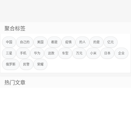
聚合标签
中国
自己的
美国
都是
疫情
的人
的是
亿元
三星
手机
华为
这款
车型
万元
小米
日本
企业
俄罗斯
民警
荣耀
热门文章