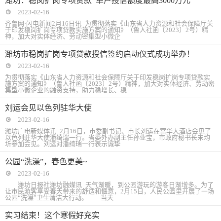
2023-02-16
齐鲁网·闪电新闻2月16日讯 为贯彻落实《山东省人力资源和社会保障厅关
于印发稳岗扩岗专项贷款实施方案的通知》（鲁人社函〔2023〕2号）精
神，加大对实体经济、劳动密集型小微企
潍坊市稳岗扩岗专项贷款授信签约启动仪式成功举办！
2023-02-16
为贯彻落实《山东省人力资源和社会保障厅关于印发稳岗扩岗专项贷款实
施方案的通知》（鲁人社函〔2023〕2号）精神，加大对实体经济、劳动密
集型小微企业的融资支持，助力稳增长、稳
刘运会见以色列驻华大使
2023-02-16
潍坊广电新媒体讯 2月16日，市委副书记、市长刘运在富华大酒店会见了
以色列驻华大使潘绮瑞一行。省委外办副主任孙业宝，市政府秘书长宋均
圻参加会见。刘运对潘绮瑞一行表示诚挚
公园“洗澡”，春色更美~
2023-02-16
潍坊日报社潍坊融媒讯 天气渐暖，到公园游玩的游客日渐增多。为了
让市民游客享受春天带来的舒适和惬意，2月15日，人民公园里开展了一场
公园“洗澡”卫生清洁大行动。 当天
实习结束！这个寒假好充实