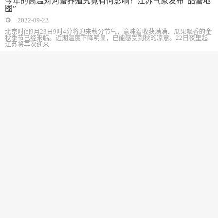
图”
2022-09-22
北京时间9月23日9时4分将迎来秋分节气，意味着收获满满、瓜果飘香的金
秋季节已经来临。近期温度下降明显，已能感受到秋的凉意。22日夜里起
江苏将再次迎来