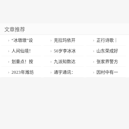
文章推荐
“冰墩墩”设
克拉玛依开
正行诗歌｜
计总执行把脉
展活动引导市
你总是在桥头
人间仙境！
50岁李冰冰
山东荣成好
潍坊文创产
民理解和支持
沉默，如荒原
山东荣成
日常食谱罕见
运角旅游度假
划重点！按
九派知数达
张家界警方
业：政府、企
无线电管理工
上风蚀的篱笆
曝光：自律的
区喜获“国家级
照中央一号文
理｜2023年春
通报女子被丈
2023年潍坊
通宇通讯：
因村中有一
业、设计者通
作
人，都活出了
旅游度假区”殊
件，黑龙江这
运流动量超47
夫歌喉：嫌疑
市百强民营企
接受招商证券
座庵堂而得
力合作方可结
不一样的人生
荣！
么干
亿人次 相当
人已被刑拘
业春季人才交
等机构调研
名！这座古村
硕果
于把全欧洲人
流大会成功举
落里藏着这些
搬了6趟
办
民风淳朴的故
事！