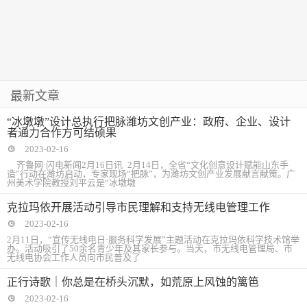
最新文章
“冰墩墩”设计总执行把脉潍坊文创产业：政府、企业、设计
者通力合作方可结硕果
2023-02-16
齐鲁网·闪电新闻2月16日讯 2月14日，全省“文化创意设计赋能山东手
造”行动在潍坊启动，专家现场“把脉”，为潍坊文创产业发展献言献策。广
州美术学院教授刘平云是“冰墩墩
克拉玛依开展活动引导市民理解和支持无线电管理工作
2023-02-16
2月11日，“宣传无线电日·服务科学发展”主题活动在克拉玛依科学技术馆举
办。活动吸引了50余名青少年及其家长参与。当天，市无线电管理局、市
无线电协会工作人员向市民普及了
正行诗歌｜你总是在桥头沉默，如荒原上风蚀的篱笆
2023-02-16