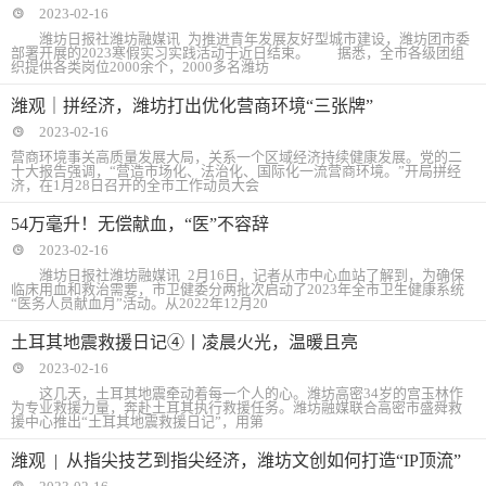
2023-02-16
潍坊日报社潍坊融媒讯 为推进青年发展友好型城市建设，潍坊团市委
部署开展的2023寒假实习实践活动于近日结束。 据悉，全市各级团组
织提供各类岗位2000余个，2000多名潍坊
潍观｜拼经济，潍坊打出优化营商环境“三张牌”
2023-02-16
营商环境事关高质量发展大局，关系一个区域经济持续健康发展。党的二
十大报告强调，“营造市场化、法治化、国际化一流营商环境。”开局拼经
济，在1月28日召开的全市工作动员大会
54万毫升！无偿献血，“医”不容辞
2023-02-16
潍坊日报社潍坊融媒讯 2月16日，记者从市中心血站了解到，为确保
临床用血和救治需要，市卫健委分两批次启动了2023年全市卫生健康系统
“医务人员献血月”活动。从2022年12月20
土耳其地震救援日记④丨凌晨火光，温暖且亮
2023-02-16
这几天，土耳其地震牵动着每一个人的心。潍坊高密34岁的宫玉林作
为专业救援力量，奔赴土耳其执行救援任务。潍坊融媒联合高密市盛舜救
援中心推出“土耳其地震救援日记”，用第
潍观 | 从指尖技艺到指尖经济，潍坊文创如何打造“IP顶流”
2023-02-16