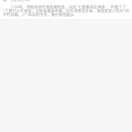
1746年，郑板桥调任潍县做知县，从此“七载春风在潍县”，并留下了
“三更灯火不曾收，玉脍金齑满市楼。云外清歌花外笛，潍县原是小苏州”的
不朽诗篇。277年后的今天，我们依然能从