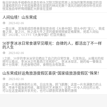
每日好诗执手相牵你总是在桥头沉默沉默如荒原上风蚀的篱笆用酸涩的泪
浇灌相思的日子将孤独萦绕在寂寞的林间无数个清风月朗的夜你听任风铃
悦耳独自举杯喝得酪酊大醉坐在歪脖
人间仙境！山东荣成
2023-02-16
一直以来，滨海荣成四季美景就是央视《大美中国》镜头中的“宠儿”，荣成
春之荣、夏之兴、秋之成与冬之灵的盛景频频被定格聚焦，宛若人间仙
境！2022年，CCTV1《大美中国》栏目共播出
50岁李冰冰日常食谱罕见曝光：自律的人，都活出了不一样
的人生
2023-02-16
1之前，50岁的李冰冰罕见晒出了自己的日常饮食，引发热议。从曝光的视
频可以看出，李冰冰正吃着西兰花和虾仁。李冰冰坦言，她的每一餐做法
都十分简单：先把食物切碎，食物包含有蔬菜、
山东荣成好运角旅游度假区喜获“国家级旅游度假区”殊荣！
2023-02-16
这是一片充满神奇的土地，日出东海，鸥飞鹅舞；这是一片充满魅力的土
地，传承千载渔家传统，展现现代艺术魅力；这是一片令人向往的土地，
可以在这里阖家共享天伦，也可以肆意挥洒青春的激情