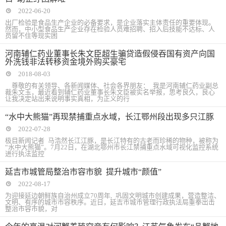
2022-06-20
出厂检验是食品生产企业的必备要求，是企业落实主体责任的重要体现。
然而，中小型食品生产企业存在检验人员难招聘、招入后技能不达标、人
员留不住等现实困
河南辅仁药业董事长朱文臣超生骗贷造假侵吞国有资产向国
外洗钱非法转移资金境外购买豪宅
2018-08-03
尊敬的有关领导、各新闻媒体、社会各界朋友： 我是河南辅仁药业副总
裁朱文玉，最近看到辅仁药业董事长朱文臣被实名举报，思考良久，良心
让我决定站出来说明事实真相，为正义的行
“水中大熊猫”再现禁捕重点水域，长江鄂州段出现多只江豚
2022-07-28
极目新闻记者 马浩然长江江豚，是长江特有的古老而珍稀的物种，被称为
“水中大熊猫”。7月22日，在湖北鄂州市长江禁捕重点水域可视化监控系统
进行执法监控
延吉市城管局整治市容市貌 提升城市“颜值”
2022-08-17
为迎接延边朝鲜族自治州成立70周年, 巩固文明城市创建成果，营造整洁、
文明、有序的城市市容秩序。近日，延吉市城市管理行政执法局重拳出击
整治市容市貌，对
今年的高温对河蟹养殖究竟有何影响？江苏气象发布“品蟹地