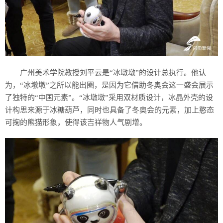
广州美术学院教授刘平云是“冰墩墩”的设计总执行。他认
为，“冰墩墩”之所以能出圈，是因为它借助冬奥会这一盛会展示
了独特的“中国元素”。“冰墩墩”采用双材质设计，冰晶外壳的设
计构思来源于冰糖葫芦，同时也具备了冬奥会的元素，加上憨态
可掬的熊猫形象，使得该吉祥物人气剧增。