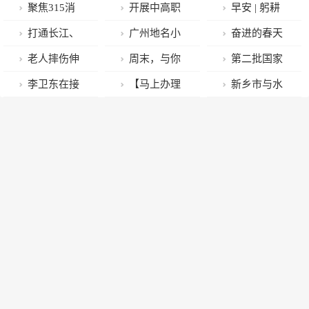
聚焦315消
开展中高职
早安 | 躬耕
费者权益日 |
衔接，郑州市
今天 不负明天
打通长江、
广州地名小
奋进的春天
考试延期不退
信息技术学校
珠江水运！毛
掌故：没有美
｜深圳站春运
老人摔伤伸
周末，与你
第二批国家
住宿费？番禺
又有新动作
万春等住湘全
食的大食街
后客流不减反
援手 及时救助
相约 莓好时光
级滑雪旅游度
李卫东在接
【马上办理
新乡市与水
区消委会保障
国政协委员提
增折射经济脉
受称赞
假地名单来了
待信访群众时
马路办公】为
发集团有限公
学生合法权益
交联名提案建
动
强调 群众利益
了农民工的权
司 签署合作协
议加快推动湘
无小事 全心全
益
议
桂运河建设
意解民忧