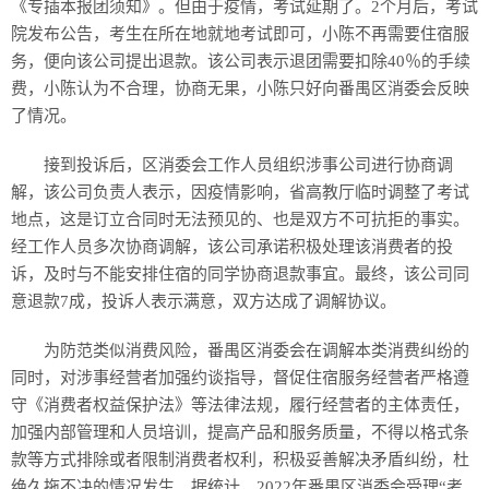
《专插本报团须知》。但由于疫情，考试延期了。2个月后，考试
院发布公告，考生在所在地就地考试即可，小陈不再需要住宿服
务，便向该公司提出退款。该公司表示退团需要扣除40％的手续
费，小陈认为不合理，协商无果，小陈只好向番禺区消委会反映
了情况。
接到投诉后，区消委会工作人员组织涉事公司进行协商调
解，该公司负责人表示，因疫情影响，省高教厅临时调整了考试
地点，这是订立合同时无法预见的、也是双方不可抗拒的事实。
经工作人员多次协商调解，该公司承诺积极处理该消费者的投
诉，及时与不能安排住宿的同学协商退款事宜。最终，该公司同
意退款7成，投诉人表示满意，双方达成了调解协议。
为防范类似消费风险，番禺区消委会在调解本类消费纠纷的
同时，对涉事经营者加强约谈指导，督促住宿服务经营者严格遵
守《消费者权益保护法》等法律法规，履行经营者的主体责任，
加强内部管理和人员培训，提高产品和服务质量，不得以格式条
款等方式排除或者限制消费者权利，积极妥善解决矛盾纠纷，杜
绝久拖不决的情况发生。据统计，2022年番禺区消委会受理“考