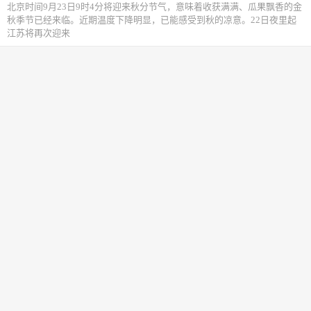
北京时间9月23日9时4分将迎来秋分节气，意味着收获满满、瓜果飘香的金
秋季节已经来临。近期温度下降明显，已能感受到秋的凉意。22日夜里起
江苏将再次迎来