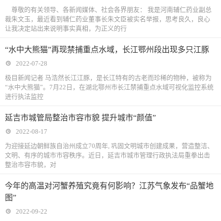
尊敬的有关领导、各新闻媒体、社会各界朋友： 我是河南辅仁药业副总
裁朱文玉，最近看到辅仁药业董事长朱文臣被实名举报，思考良久，良心
让我决定站出来说明事实真相，为正义的行
“水中大熊猫”再现禁捕重点水域，长江鄂州段出现多只江豚
2022-07-28
极目新闻记者 马浩然长江江豚，是长江特有的古老而珍稀的物种，被称为
“水中大熊猫”。7月22日，在湖北鄂州市长江禁捕重点水域可视化监控系统
进行执法监控
延吉市城管局整治市容市貌 提升城市“颜值”
2022-08-17
为迎接延边朝鲜族自治州成立70周年, 巩固文明城市创建成果，营造整洁、
文明、有序的城市市容秩序。近日，延吉市城市管理行政执法局重拳出击
整治市容市貌，对
今年的高温对河蟹养殖究竟有何影响？江苏气象发布“品蟹地
图”
2022-09-22