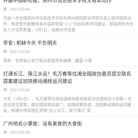
开展中高职衔接，郑州市信息技术学校又有新动作
2023-03-04
为进一步加强郑州市信息技术学校与郑州旅院职业学院信息工程学院的合
作，推进现代职教体系中高职衔接“3+2”分段培养项目建设，提高两校合作
及人才培养质量，3月1日，由郑州市信息
早安 | 躬耕今天 不负明天
2023-03-04
发布：甘肃省公安厅政治部宣传处编辑：藏蓝 小智
打通长江、珠江水运！毛万春等住湘全国政协委员提交联名
提案建议加快推动湘桂运河建设
2023-03-04
今天（3月4日），毛万春等住湘全国政协委员联名向全国政协十四届一次
会议提交提案，建议国家相关部门，加强统筹协调，加快推动湘桂运河建
设，畅通中西部地区货物“北上长江，南下珠江”双
广州地名小掌故：没有美食的大食街
2023-03-04