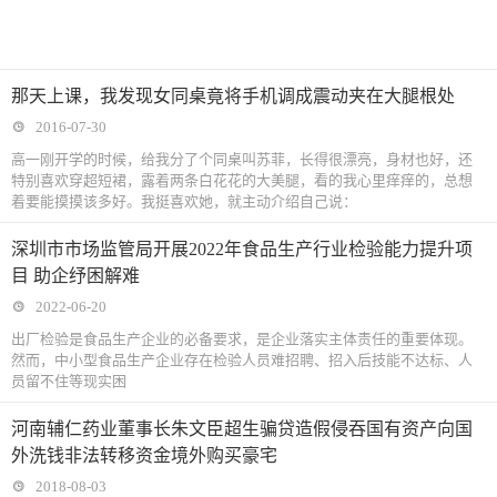
那天上课，我发现女同桌竟将手机调成震动夹在大腿根处
2016-07-30
高一刚开学的时候，给我分了个同桌叫苏菲，长得很漂亮，身材也好，还
特别喜欢穿超短裙，露着两条白花花的大美腿，看的我心里痒痒的，总想
着要能摸摸该多好。我挺喜欢她，就主动介绍自己说：
深圳市市场监管局开展2022年食品生产行业检验能力提升项
目 助企纾困解难
2022-06-20
出厂检验是食品生产企业的必备要求，是企业落实主体责任的重要体现。
然而，中小型食品生产企业存在检验人员难招聘、招入后技能不达标、人
员留不住等现实困
河南辅仁药业董事长朱文臣超生骗贷造假侵吞国有资产向国
外洗钱非法转移资金境外购买豪宅
2018-08-03